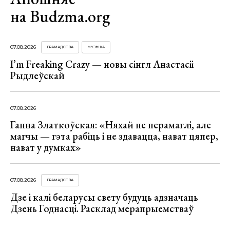
на Budzma.org
07.08.2026
ГРАМАДСТВА
МУЗЫКА
I’m Freaking Crazy — новы сінгл Анастасіі
Рыдлеўскай
07.08.2026
Ганна Златкоўская: «Няхай не перамаглі, але
магчы — гэта рабіць і не здавацца, нават цяпер,
нават у думках»
07.08.2026
ГРАМАДСТВА
Дзе і калі беларусы свету будуць адзначаць
Дзень Годнасці. Расклад мерапрыемстваў