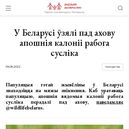
У Беларусі ўзялі пад ахову
апошнія калоніі рабога
сусліка
04.06.2022
ГРАМАДСТВА
Папуляцыя гэтай жывёліны ў Беларусі
знаходзіцца на мяжы знікнення. Каб уратаваць
папуляцыю, апошнія вядомыя калоніі рабога
сусліка перадалі пад ахову,
паведамляе
@wildlifebelarus.