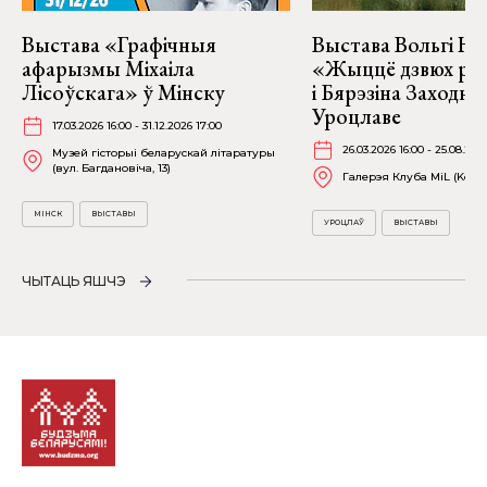
Выстава «Графічныя
Выстава Вольгі На
афарызмы Міхаіла
«Жыццё дзвюх рэк
Лісоўскага» ў Мінску
і Бярэзіна Заходня
Уроцлаве
17.03.2026 16:00 - 31.12.2026 17:00
26.03.2026 16:00 - 25.08.202
Музей гісторыі беларускай літаратуры
(вул. Багдановіча, 13)
Галерэя Клуба MiL (Kościu
МІНСК
ВЫСТАВЫ
УРОЦЛАЎ
ВЫСТАВЫ
ЧЫТАЦЬ ЯШЧЭ