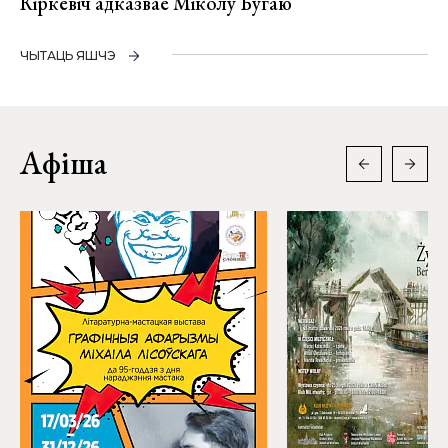
Кіркевіч адказвае Міколу Бугаю
ЧЫТАЦЬ ЯШЧЭ
Афіша