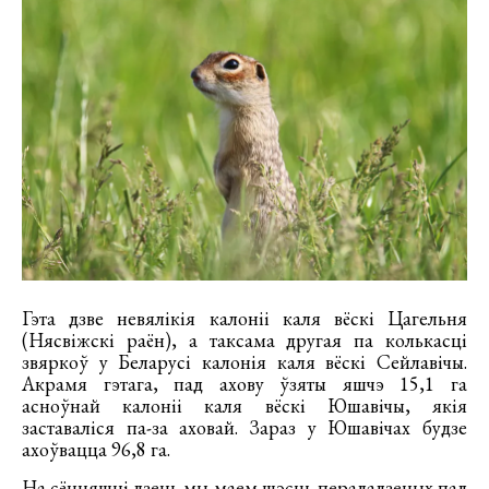
Гэта дзве невялікія калоніі каля вёскі Цагельня
(Нясвіжскі раён), а таксама другая па колькасці
звяркоў у Беларусі калонія каля вёскі Сейлавічы.
Акрамя гэтага, пад ахову ўзяты яшчэ 15,1 га
асноўнай калоніі каля вёскі Юшавічы, якія
заставаліся па-за аховай. Зараз у Юшавічах будзе
ахоўвацца 96,8 га.
На сённяшні дзень мы маем шэсць перададзеных пад