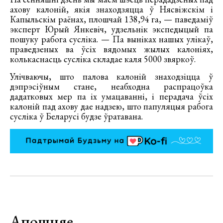
ахову калоній, якія знаходзяцца ў Нясвіжскім і
Капыльскім раёнах, плошчай 138,94 га, — паведаміў
эксперт Юрый Янкевіч, удзельнік экспедыцый па
пошуку рабога сусліка. — Па выніках нашых улікаў,
праведзеных ва ўсіх вядомых жылых калоніях,
колькаснасць сусліка складае каля 5000 звяркоў.
Улічваючы, што палова калоній знаходзіцца ў
дэпрэсіўным стане, неабходна распрацоўка
дадатковых мер па іх умацаванні, і перадача ўсіх
калоній пад ахову дае надзею, што папуляцыя рабога
сусліка ў Беларусі будзе ўратавана.
Апошняе