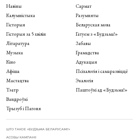
Навіны
Сармат
Калумністыка
Разумняты
Гісторыя
Беларуская мова
Гісторыя за 5 хвілін
Гатуем з «Будзьма!»
Літаратура
Забавы
Музыка
Грамадства
Кіно
Адукацыя
Афіша
Псіхалогія і самаразвіццё
Мастацтва
Экалогія
Тэатр
Паштоўкі ад «Будзьма!»
Вандроўкі
Трызуб і Пагоня
ШТО ТАКОЕ «БУДЗЬМА БЕЛАРУСАМІ!»
АСОБЫ КАМПАНІІ