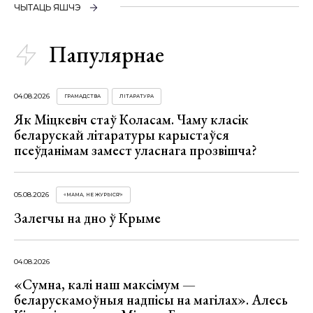
ЧЫТАЦЬ ЯШЧЭ
Папулярнае
04.08.2026
ГРАМАДСТВА
ЛІТАРАТУРА
Як Міцкевіч стаў Коласам. Чаму класік
беларускай літаратуры карыстаўся
псеўданімам замест уласнага прозвішча?
05.08.2026
«МАМА, НЕ ЖУРЫСЯ!»
Залегчы на дно ў Крыме
04.08.2026
«Сумна, калі наш максімум —
беларускамоўныя надпісы на магілах». Алесь