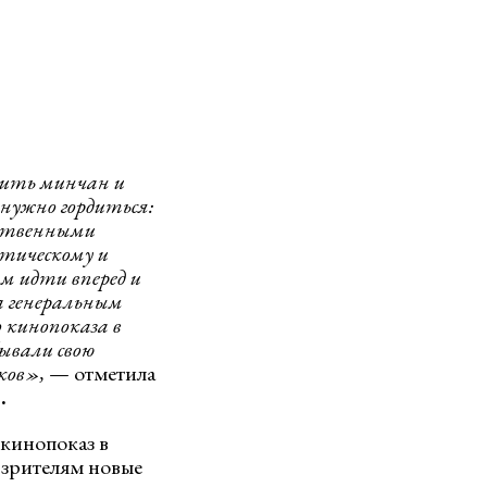
мить минчан и
нужно гордиться:
ественными
етическому и
м идти вперед и
а генеральным
 кинопоказа в
ывали свою
ков»,
— отметила
.
кинопоказ в
 зрителям новые