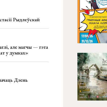
стасіі Рыдлеўскай
глі, але магчы — гэта
ват у думках»
значаць Дзень