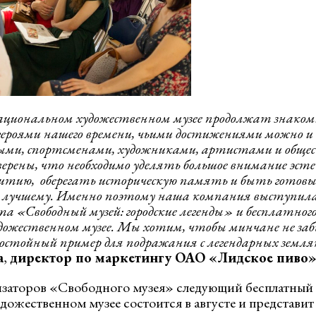
ациональном художественном музее продолжат знако
героями нашего времени, чьими достижениями можно и 
ными, спортсменами, художниками, артистами и общ
ерены, что необходимо уделять большое внимание эст
итию, оберегать историческую память и быть готовы
к лучшему. Именно поэтому наша компания выступил
 «Свободный музей: городские легенды» и бесплатного
ожественном музее. Мы хотим, чтобы минчане не заб
достойный пример для подражания с легендарных земля
а
,
директор по маркетингу ОАО «Лидское пиво»
заторов «Свободного музея» следующий бесплатный 
ожественном музее состоится в августе и представит