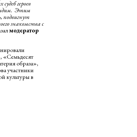
судеб героев
 видим. Этим
ь, подвигнут
оего знакомства с
зал
модератор
анировали
, «Семьдесят
терия образа»,
ва участники
ой культуры в