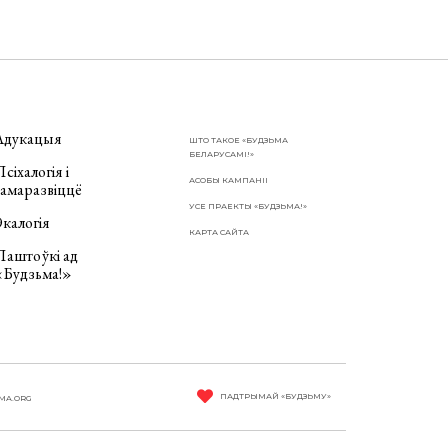
Адукацыя
ШТО ТАКОЕ «БУДЗЬМА
БЕЛАРУСАМІ!»
сіхалогія і
АСОБЫ КАМПАНІІ
самаразвіццё
УСЕ ПРАЕКТЫ «БУДЗЬМА!»
калогія
КАРТА САЙТА
Паштоўкі ад
«Будзьма!»
ПАДТРЫМАЙ «БУДЗЬМУ»
MA.ORG