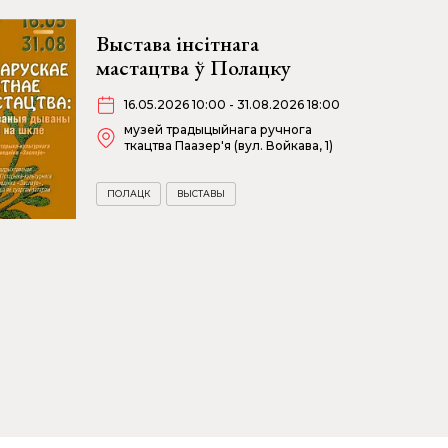
Выстава інсітнага
мастацтва ў Полацку
16.05.2026 10:00 - 31.08.2026 18:00
музей традыцыйнага ручнога
ткацтва Паазер'я (вул. Войкава, 1)
ПОЛАЦК
ВЫСТАВЫ