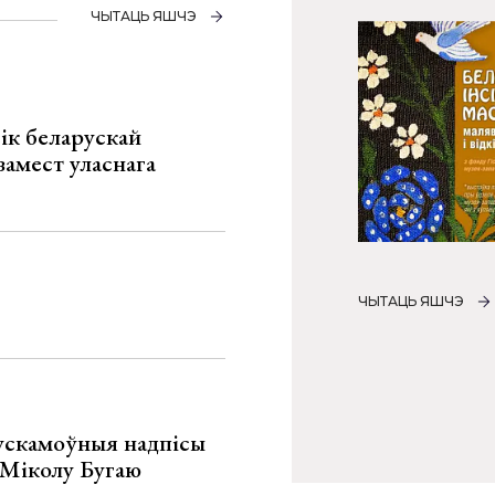
ЧЫТАЦЬ ЯШЧЭ
ік беларускай
замест уласнага
ЧЫТАЦЬ ЯШЧЭ
ускамоўныя надпісы
е Міколу Бугаю