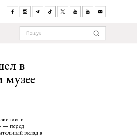
шел в
 музее
звитие: в
» — перед
ительный вклад в