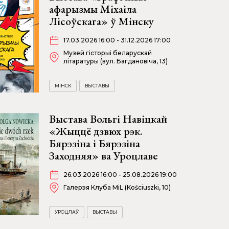
афарызмы Міхаіла
Лісоўскага» ў Мінску
17.03.2026 16:00 - 31.12.2026 17:00
Музей гісторыі беларускай
літаратуры (вул. Багдановіча, 13)
МІНСК
ВЫСТАВЫ
Выстава Вольгі Навіцкай
«Жыццё дзвюх рэк.
Бярэзіна і Бярэзіна
Заходняя» ва Уроцлаве
26.03.2026 16:00 - 25.08.2026 19:00
Галерэя Клуба MiL (Kościuszki, 10)
УРОЦЛАЎ
ВЫСТАВЫ