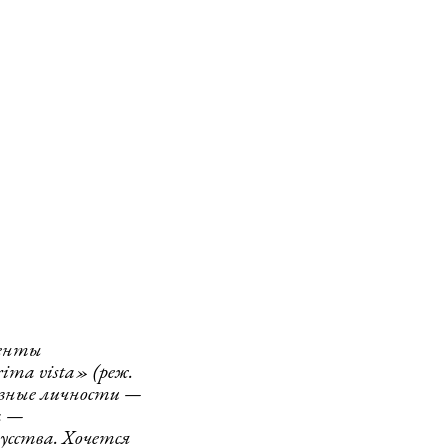
ленты
ima vista» (реж.
разные личности
—
а —
усства. Хочется