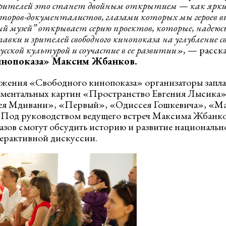
зрителей это станет двойным открытием — как ярких 
второв-документалистов, глазами которых мы героев
й музей” открывает серию проектов, которые, надеюс
вки и зрителей свободного кинопоказа на углубление св
сской культурой и соучастие в ее развитии»,
— расска
инопоказа» Максим Жбанков.
лжения «Свободного кинопоказа» организаторы запл
ументальных картин «Пространство Евгения Лысика»
рея Мдивани», «Первый», «Одиссея Гошкевича», «Ма
 Под руководством ведущего встреч Максима Жбанко
зов смогут обсудить историю и развитие национальн
ерактивной дискуссии.