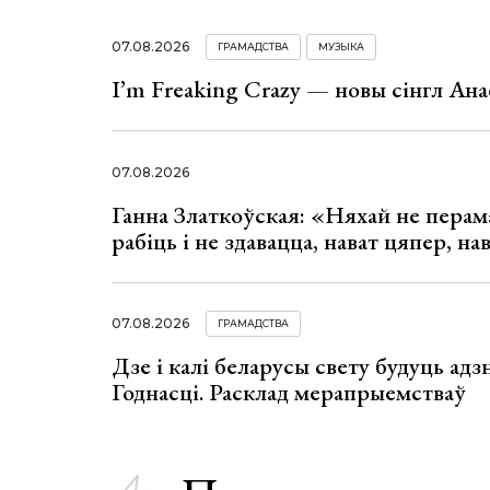
07.08.2026
ГРАМАДСТВА
МУЗЫКА
I’m Freaking Crazy — новы сінгл Ана
07.08.2026
Ганна Златкоўская: «Няхай не перама
рабіць і не здавацца, нават цяпер, на
07.08.2026
ГРАМАДСТВА
Дзе і калі беларусы свету будуць ад
Годнасці. Расклад мерапрыемстваў