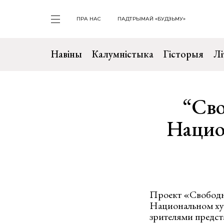
ПРА НАС
ПАДТРЫМАЙ «БУДЗЬМУ»
Навіны
Калумністыка
Гісторыя
Лі
“Сво
Нацио
Проект «Свободны
Национальном ху
зрителями предст