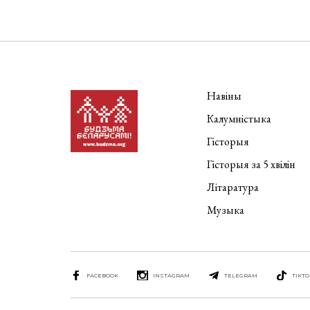
Навіны
Калумністыка
Гісторыя
Гісторыя за 5 хвілін
Літаратура
Музыка
FACEBOOK
INSTAGRAM
TELEGRAM
TIKTO