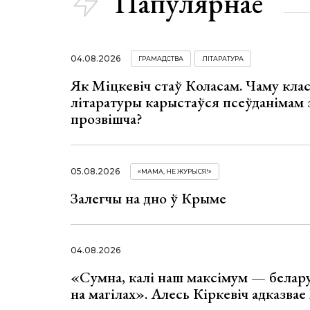
Папулярнае
04.08.2026
ГРАМАДСТВА
ЛІТАРАТУРА
Як Міцкевіч стаў Коласам. Чаму клас
літаратуры карыстаўся псеўданімам 
прозвішча?
05.08.2026
«МАМА, НЕ ЖУРЫСЯ!»
Залегчы на дно ў Крыме
04.08.2026
«Сумна, калі наш максімум — белар
на магілах». Алесь Кіркевіч адказва