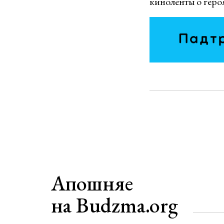
киноленты о геро
Апошняе
на Budzma.org