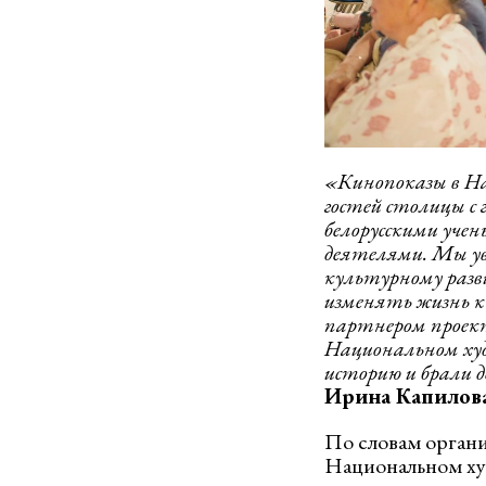
«Кинопоказы в Н
гостей столицы с
белорусскими уче
деятелями.
Мы ув
культурному разв
изменять жизнь 
партнером проекта
Национальном худ
историю и брали 
Ирина Капилов
По словам органи
Национальном худ