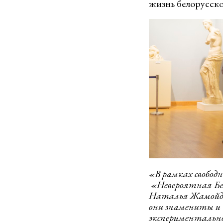
жизнь белорусско
«В рамках свобод
«Невероятная Бен
Наталья Жамойдик
они знамениты и 
экспериментальног