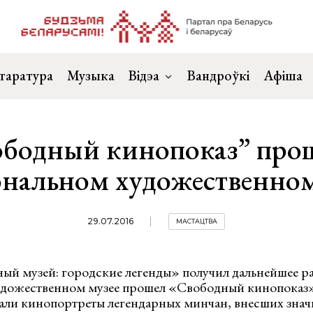
таратура
Музыка
Відэа
Вандроўкі
Афіша
бодный кинопоказ” про
нальном художественном
29.07.2016
МАСТАЦТВА
й музей: городские легенды» получил дальнейшее ра
дожественном музее прошел «Свободный кинопоказ
али кинопортреты легендарных минчан, внесших знач