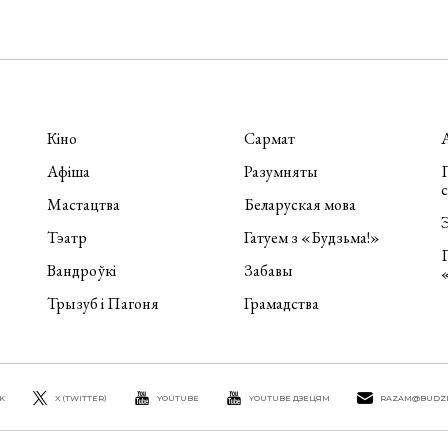
Кіно
Сармат
Афіша
Разумняты
П
Мастацтва
Беларуская мова
Э
Тэатр
Гатуем з «Будзьма!»
Вандроўкі
Забавы
Трызуб і Пагоня
Грамадства
K
X (TWITTER)
YOUTUBE
YOUTUBE ДЗЕЦЯМ
RAZAM@BUDZ