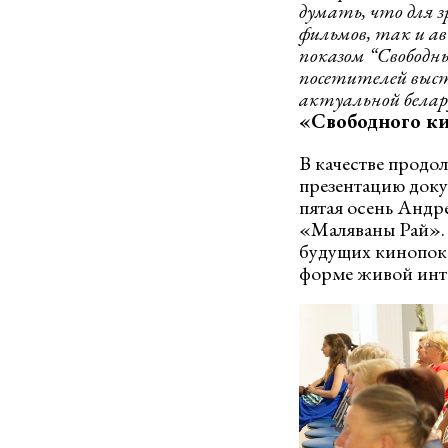
думать, что для 
фильмов, так и а
показом “Свободны
посетителей выста
актуальной белару
«Свободного к
В качестве продо
презентацию док
пятая осень Анд
«Маляваны Рай».
будущих кинопока
форме живой инт