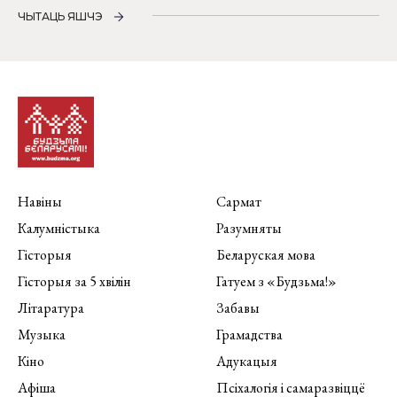
ЧЫТАЦЬ ЯШЧЭ
Навіны
Сармат
Калумністыка
Разумняты
Гісторыя
Беларуская мова
Гісторыя за 5 хвілін
Гатуем з «Будзьма!»
Літаратура
Забавы
Музыка
Грамадства
Кіно
Адукацыя
Афіша
Псіхалогія і самаразвіццё