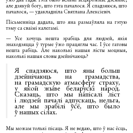
але дзякуй богу, што гэта пачалося. Я спадзяюся, што
пачалося, — удакладніла Святлана Алексіевіч.
Пісьменніца дадала, што яна размаўляла на гэтую
тэму са сваімі калегамі.
— Усе хочуць нешта зрабіць для людзей, якія
знаходзяцца ў турме ўжо працяглы час. І ўсе гатовы
нешта рабіць. Але наколькі нашыя лісты моцныя,
наколькі нашыя словы дзейнічаюць?
Я спадзяюся, што яны больш
дзейнічаюць на грамадства,
на грамадскую атмасферу страху,
у якой жыве беларускі народ.
Сказаць, што мы напісалі ліст
і людзей пачалі адпускаць, нельга,
але мы зрабілі ўсё, што было
ў нашых сілах.
Мы можам толькі пісаць. Я не ведаю, што ў нас ёсць,