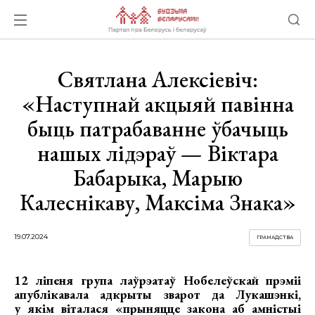
Святлана Алексіевіч:
«Наступнай акцыяй павінна
быць патрабаванне ўбачыць
нашых лідэраў — Віктара
Бабарыка, Марыю
Калеснікаву, Максіма Знака»
19.07.2024
ГРАМАДСТВА
12 ліпеня група лаўрэатаў Нобелеўскай прэміі
апублікавала адкрыты зварот да Лукашэнкі,
у якім віталася «прыняцце закона аб амністыі