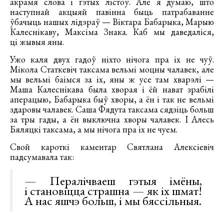
акрамя слова і гэтых лістоў. Але я думаю, што
наступнай акцыяй павінна быць патрабаванне
ўбачыць нашых лідэраў — Віктара Бабарыка, Марыю
Калеснікаву, Максіма Знака. Каб мы даведаліся,
ці жывыя яны.
Ужо каля двух гадоў ніхто нічога пра іх не чуў.
Мікола Статкевіч таксама вельмі моцны чалавек, але
мы вельмі баімся за іх, яны ж усе там хварэлі —
Маша Калеснікава была хворая і ёй нават зрабілі
аперацыю, Бабарыка быў хворы, а ён і так не вельмі
здаровы чалавек. Саша Фядута таксама сядзіць больш
за тры гады, а ён выключна хворы чалавек. І Алесь
Бяляцкі таксама, а мы нічога пра іх не чуем.
Свой кароткі каментар Святлана Алексіевіч
падсумавала так:
— Пералічваеш гэтыя імёны,
і становіцца страшна — як іх шмат!
А нас яшчэ больш, і мы бяссільныя.