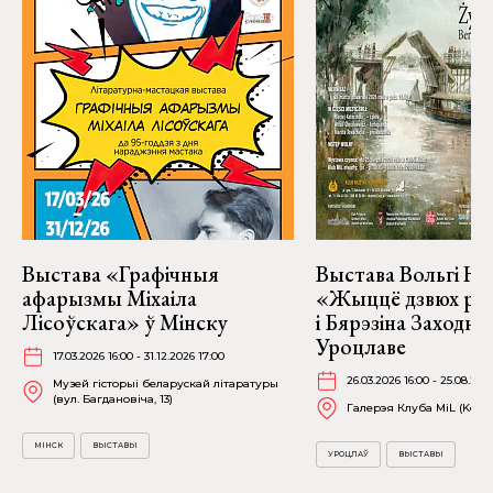
Выстава «Графічныя
Выстава Вольгі На
афарызмы Міхаіла
«Жыццё дзвюх рэк
Лісоўскага» ў Мінску
і Бярэзіна Заходня
Уроцлаве
17.03.2026 16:00 - 31.12.2026 17:00
26.03.2026 16:00 - 25.08.202
Музей гісторыі беларускай літаратуры
(вул. Багдановіча, 13)
Галерэя Клуба MiL (Kościu
МІНСК
ВЫСТАВЫ
УРОЦЛАЎ
ВЫСТАВЫ