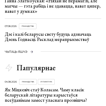
Ганна Златкоўская: «Няхай не перамаглі, але
магчы — гэта рабіць і не здавацца, нават цяпер,
нават у думках»
07.08.2026
ГРАМАДСТВА
Дзе і калі беларусы свету будуць адзначаць
Дзень Годнасці. Расклад мерапрыемстваў
ЧЫТАЦЬ ЯШЧЭ
Папулярнае
04.08.2026
ГРАМАДСТВА
ЛІТАРАТУРА
Як Міцкевіч стаў Коласам. Чаму класік
беларускай літаратуры карыстаўся
псеўданімам замест уласнага прозвішча?