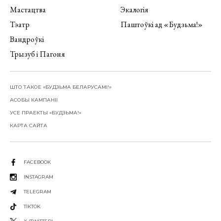
Мастацтва
Экалогія
Тэатр
Паштоўкі ад «Будзьма!»
Вандроўкі
Трызуб і Пагоня
ШТО ТАКОЕ «БУДЗЬМА БЕЛАРУСАМІ!»
АСОБЫ КАМПАНІІ
УСЕ ПРАЕКТЫ «БУДЗЬМА!»
КАРТА САЙТА
FACEBOOK
INSTAGRAM
TELEGRAM
TIKTOK