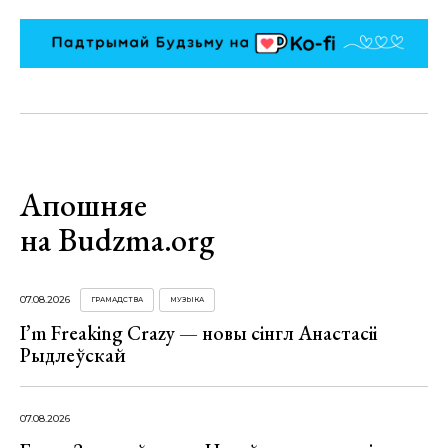
Апошняе
на Budzma.org
07.08.2026
ГРАМАДСТВА
МУЗЫКА
I’m Freaking Crazy — новы сінгл Анастасіі
Рыдлеўскай
07.08.2026