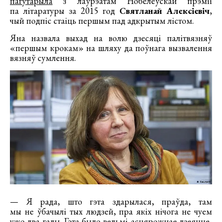
пагутарыла
з лаўрэатам Нобелеўскай прэміі
па літаратуры за 2015 год
Святланай Алексіевіч
,
чый подпіс стаіць першым пад адкрытым лістом.
Яна назвала выхад на волю дзесяці палітвязняў
«першым крокам» на шляху да поўнага вызвалення
вязняў сумлення.
— Я рада, што гэта здарылася, праўда, там
мы не ўбачылі тых людзей, пра якіх нічога не чуем
ужо два гады. Гэта было вельмі асцярожнае дзеянне,