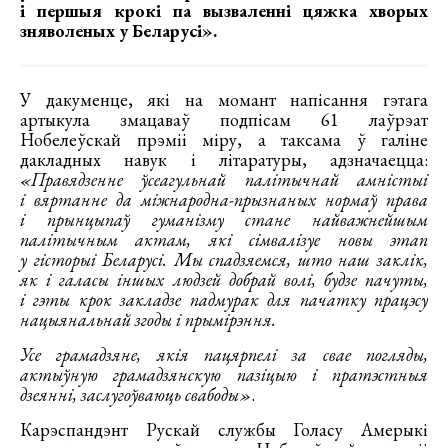
і першыя крокі па вызваленні цяжка хворых
зняволеных у Беларусі».
У дакуменце, які на момант напісання гэтага
артыкула змацаваў подпісам 61 лаўрэат
Нобелеўскай прэміі міру, а таксама ў галіне
дакладных навук і літаратуры, адзначаецца:
«Правядзенне ўсеагульнай палітычнай амністыі
і вяртанне да міжнародна-прызнаных нормаў права
і прынцыпаў гуманізму стане найважнейшым
палітычным актам, які сімвалізуе новы этап
у гісторыі Беларусі. Мы спадзяемся, што наш заклік,
як і галасы іншых людзей добрай волі, будзе пачуты,
і гэты крок закладзе падмурак для пачатку працэсу
нацыянальнай згоды і прымірэння.
Усе грамадзяне, якія пацярпелі за свае погляды,
актыўную грамадзянскую пазіцыю і пратэстныя
дзеянні, заслугоўваюць свабоды»
.
Карэспандэнт Рускай службы Голасу Амерыкі