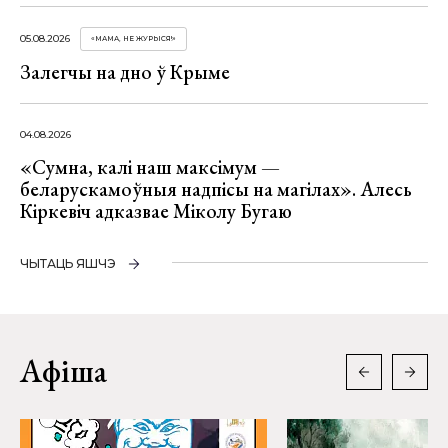
05.08.2026
«МАМА, НЕ ЖУРЫСЯ!»
Залегчы на дно ў Крыме
04.08.2026
«Сумна, калі наш максімум —
беларускамоўныя надпісы на магілах». Алесь
Кіркевіч адказвае Міколу Бугаю
ЧЫТАЦЬ ЯШЧЭ
Афіша