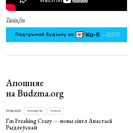
Tuzin.fm
Апошняе
на Budzma.org
07.08.2026
ГРАМАДСТВА
МУЗЫКА
I’m Freaking Crazy — новы сінгл Анастасіі
Рыдлеўскай