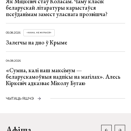
Як Міцкевіч стаў Коласам. Чаму класік
беларускай літаратуры карыстаўся
псеўданімам замест уласнага прозвішча?
05.08.2026
«МАМА, НЕ ЖУРЫСЯ!»
Залегчы на дно ў Крыме
04.08.2026
«Сумна, калі наш максімум —
беларускамоўныя надпісы на магілах». Алесь
Кіркевіч адказвае Міколу Бугаю
ЧЫТАЦЬ ЯШЧЭ
Афіша