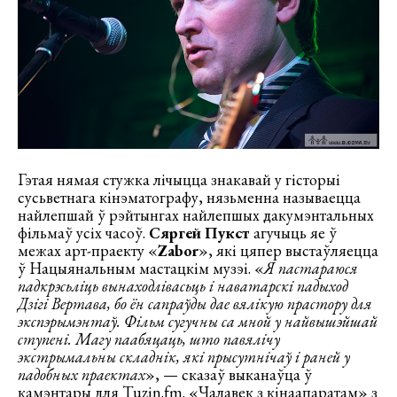
Гэтая нямая стужка лічыцца знакавай у гісторыі
сусьветнага кінэматографу, нязьменна называецца
найлепшай ў рэйтынгах найлепшых дакумэнтальных
фільмаў усіх часоў.
Сяргей Пукст
агучыць яе ў
межах арт-праекту «
Zabor
», які цяпер выстаўляецца
ў Нацыянальным мастацкім музэі. «
Я пастараюся
падкрэсьліць вынаходлівасьць і наватарскі падыход
Дзігі Вертава, бо ён сапраўды дае вялікую прастору для
экспэрымэнтаў. Фільм сугучны са мной у найвышэйшай
ступені. Магу паабяцаць, што павялічу
экстрымальны складнік, які прысутнічаў і раней у
падобных праектах
», — сказаў выканаўца ў
камэнтары для Tuzin.fm. «Чалавек з кінаапаратам» з