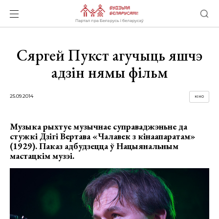
Сяргей Пукст агучыць яшчэ
адзін нямы фільм
25.09.2014
КІНО
Музыка рыхтуе музычнае суправаджэньне да
стужкі Дзігі Вертава «Чалавек з кінаапаратам»
(1929). Паказ адбудзецца ў Нацыянальным
мастацкім музэі.