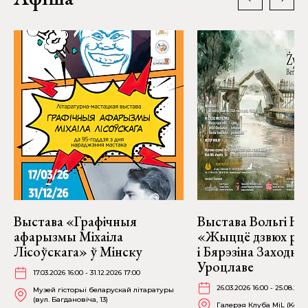
Выстава «Графічныя
Выстава Вольгі На
афарызмы Міхаіла
«Жыццё дзвюх рэк
Лісоўскага» ў Мінску
і Бярэзіна Заходня
Уроцлаве
17.03.2026 16:00 - 31.12.2026 17:00
26.03.2026 16:00 - 25.08.202
Музей гісторыі беларускай літаратуры
(вул. Багдановіча, 13)
Галерэя Клуба MiL (Kościu