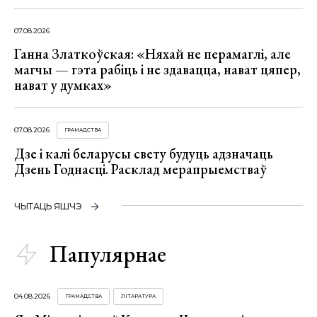
07.08.2026
Ганна Златкоўская: «Няхай не перамаглі, але
магчы — гэта рабіць і не здавацца, нават цяпер,
нават у думках»
07.08.2026
ГРАМАДСТВА
Дзе і калі беларусы свету будуць адзначаць
Дзень Годнасці. Расклад мерапрыемстваў
ЧЫТАЦЬ ЯШЧЭ
Папулярнае
04.08.2026
ГРАМАДСТВА
ЛІТАРАТУРА