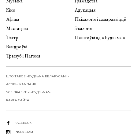
Музыка
Грамадства
Кіно
Адукацыя
Афіша
Псіхалогія і самаразвіццё
Мастацтва
Экалогія
Тэатр
Паштоўкі ад «Будзьма!»
Вандроўкі
Трызуб і Пагоня
ШТО ТАКОЕ «БУДЗЬМА БЕЛАРУСАМІ!»
АСОБЫ КАМПАНІІ
УСЕ ПРАЕКТЫ «БУДЗЬМА!»
КАРТА САЙТА
FACEBOOK
INSTAGRAM