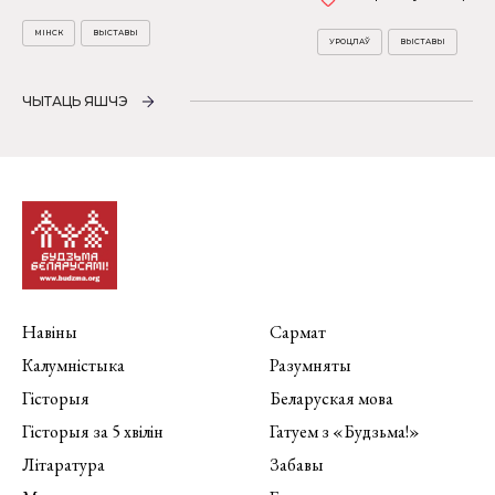
МІНСК
ВЫСТАВЫ
УРОЦЛАЎ
ВЫСТАВЫ
ЧЫТАЦЬ ЯШЧЭ
Навіны
Сармат
Калумністыка
Разумняты
Гісторыя
Беларуская мова
Гісторыя за 5 хвілін
Гатуем з «Будзьма!»
Літаратура
Забавы