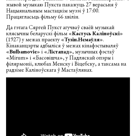
жывой музыкаю Пукста пакажуць 27 верасьня ў
Нацыянальным мастацкім музэі ў 17:00.
Працягласьць фільму 66 хвілін.
Да гэтага Сяргей Пукст агучваў сваёй музыкай
клясычны беларускі фільм «
Кастусь Каліноўскі
»
(1927) у межах праекту «
Тузін.Немаўля
».
Кінаканцэрты адбыліся ў межах кінафэстываляў
«
Bulbamovie
» і «
Лістапад
», музычных фэстаў
«Mirum» і «Басовішча», у Падляскай опэры і
філярмоніі, клюбах Менску і Віцебску, а таксама на
радзіме Каліноўскага ў Мастаўлянах.