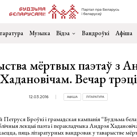
таратура
Музыка
Відэа
Вандроўкі
Афіша
ыства мёртвых паэтаў з А
Хадановічам. Вечар трэці
12.03.2016
АФІША
ЛІТАРАТУРА
 Петруся Броўкі і грамадская кампанія “Будзьма бела
лічныя лекцыі паэта і перакладчыка Андрэя Хадановіча
охаецца, пяць літаратурных вандровак у таварыстве мёр