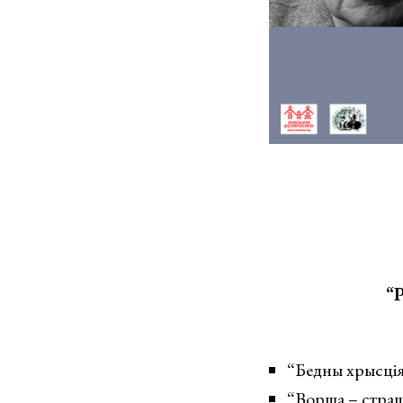
“
“Бедны хрысціян
“Ворша – страш