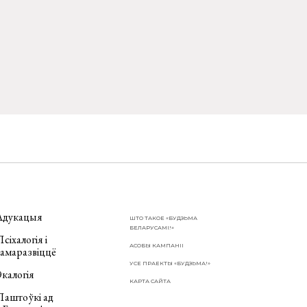
Адукацыя
ШТО ТАКОЕ «БУДЗЬМА
БЕЛАРУСАМІ!»
сіхалогія і
АСОБЫ КАМПАНІІ
самаразвіццё
УСЕ ПРАЕКТЫ «БУДЗЬМА!»
калогія
КАРТА САЙТА
Паштоўкі ад