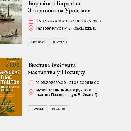
Бярэзіна і Бярэзіна
Заходняя» ва Уроцлаве
26.03.2026 16:00 - 25.08.2026 19:00
Галерэя Клуба MiL (Kościuszki, 10)
УРОЦЛАЎ
ВЫСТАВЫ
Выстава інсітнага
мастацтва ў Полацку
16.05.2026 10:00 - 31.08.2026 18:00
музей традыцыйнага ручнога
ткацтва Паазер'я (вул. Войкава, 1)
ПОЛАЦК
ВЫСТАВЫ