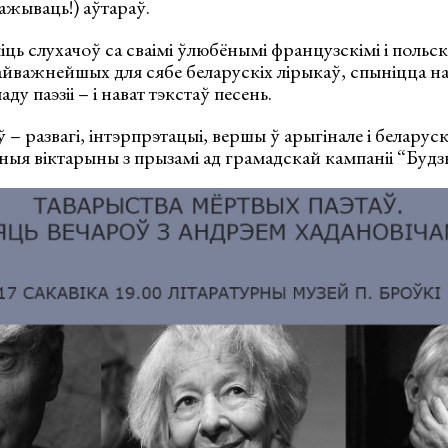
ажываць!) аўтараў.
ць слухачоў са сваімі ўлюбёнымі французскімі і польскі
айважнейшых для сябе беларускіх лірыкаў, спыніцца н
ду паэзіі – і нават тэкстаў песень.
– развагі, інтэрпрэтацыі, вершы ў арыгінале і беларуск
ныя віктарыны з прызамі ад грамадскай кампаніі “Будз