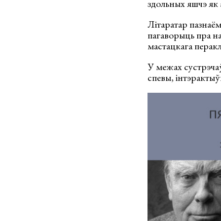
здольных яшчэ як 
Літаратар пазнаёмі
пагаворыць пра н
мастацкага перакла
У межах сустрэчаў 
спевы, інтэрактыў