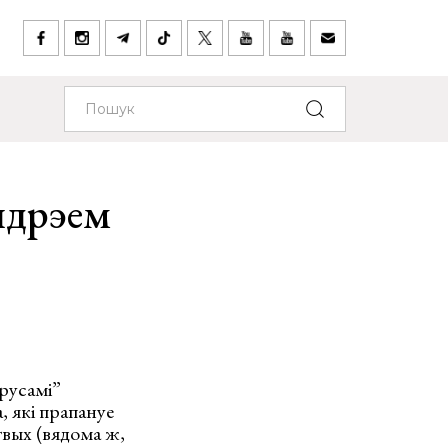
ндрэем
русамі”
, які прапануе
твых (вядома ж,