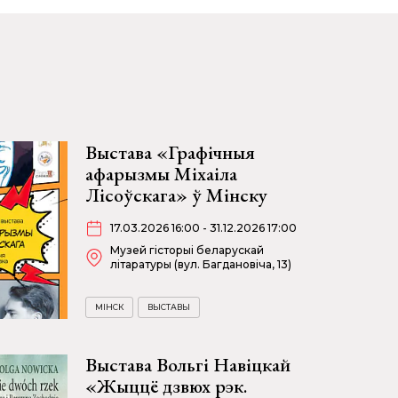
Выстава «Графічныя
афарызмы Міхаіла
Лісоўскага» ў Мінску
17.03.2026 16:00 - 31.12.2026 17:00
Музей гісторыі беларускай
літаратуры (вул. Багдановіча, 13)
МІНСК
ВЫСТАВЫ
Выстава Вольгі Навіцкай
«Жыццё дзвюх рэк.