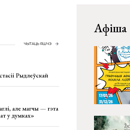
Афіша
ЧЫТАЦЬ ЯШЧЭ
стасіі Рыдлеўскай
глі, але магчы — гэта
ват у думках»