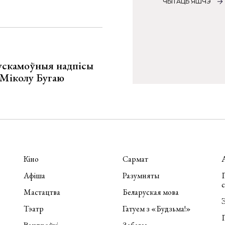
ЧЫТАЦЬ ЯШЧЭ
ускамоўныя надпісы
е Міколу Бугаю
Кіно
Сармат
Афіша
Разумняты
П
Мастацтва
Беларуская мова
Э
Тэатр
Гатуем з «Будзьма!»