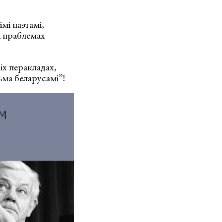
мі паэтамі,
а праблемах
іх перакладах,
ьма беларусамі”!