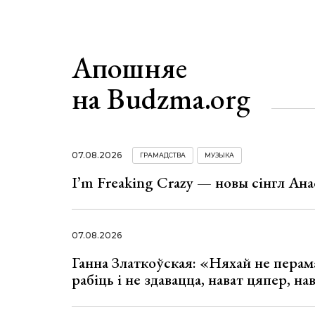
Апошняе
на Budzma.org
07.08.2026
ГРАМАДСТВА
МУЗЫКА
I’m Freaking Crazy — новы сінгл Ана
07.08.2026
Ганна Златкоўская: «Няхай не перама
рабіць і не здавацца, нават цяпер, на