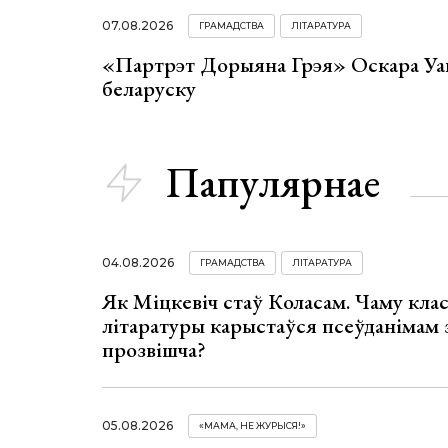
07.08.2026
ГРАМАДСТВА
ЛІТАРАТУРА
«Партрэт Дорыяна Грэя» Оскара Уай
беларуску
Папулярнае
04.08.2026
ГРАМАДСТВА
ЛІТАРАТУРА
Як Міцкевіч стаў Коласам. Чаму клас
літаратуры карыстаўся псеўданімам 
прозвішча?
05.08.2026
«МАМА, НЕ ЖУРЫСЯ!»