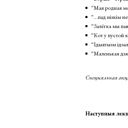
“Мая родная мо
“…пад нізкім не
“Залёгка мы па
“Кот у пустой 
“Ідыятызм ідэал
“Маленькая дзя
Спецыяльная гос
Наступныя лекцы