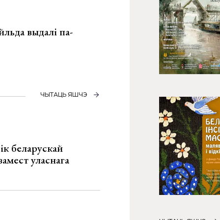
льда выдалі па-
ЧЫТАЦЬ ЯШЧЭ
ік беларускай
замест уласнага