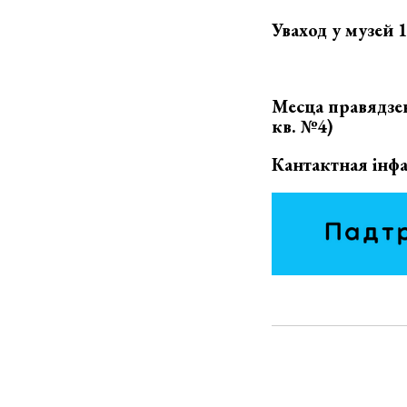
Уваход у музей 1
Месца правядзен
кв. №4)
Кантактная інфа