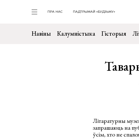
ПРА НАС
ПАДТРЫМАЙ «БУДЗЬМУ»
Навіны
Калумністыка
Гісторыя
Лі
Тавар
Літаратурны музей
запрашаюць на пуб
ўсім, хто не спал