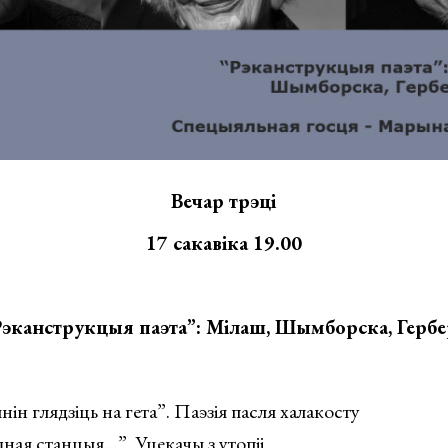
Вечар трэці
17 сакавіка 19.00
Рэканструкцыя паэта”: Мілаш, Шымборска, Гербе
ін глядзіць на гета”. Паэзія пасля халакосту
ная станцыя…”. Уцекачы з утопіі