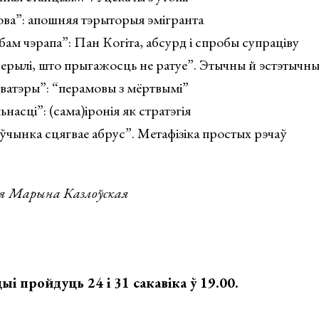
ва”: апошняя тэрыторыя эмігранта
бам чэрапа”: Пан Когіта, абсурд і спробы супраціву
верылі, што прыгажосць не ратуе”. Этычны й эстэтычн
кватэры”: “перамовы з мёртвымі”
ьнасці”: (сама)іронія як стратэгія
ўчынка сцягвае абрус”. Метафізіка простых рэчаў
ця Марына Казлоўская
і пройдуць 24 і 31 сакавіка ў 19.00.