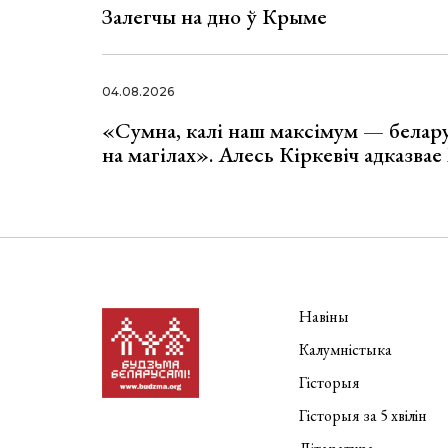
Залегчы на дно ў Крыме
04.08.2026
«Сумна, калі наш максімум — белар
на магілах». Алесь Кіркевіч адказва
Навіны
Калумністыка
Гісторыя
Гісторыя за 5 хвілін