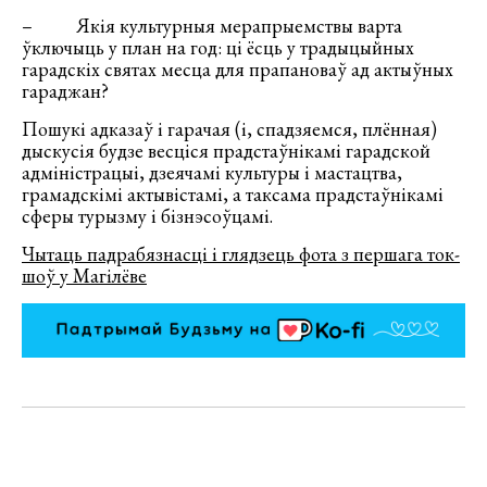
– Якія культурныя мерапрыемствы варта
ўключыць у план на год: ці ёсць у традыцыйных
гарадскіх святах месца для прапановаў ад актыўных
гараджан?
Пошукі адказаў і гарачая (і, спадзяемся, плённая)
дыскусія будзе весціся прадстаўнікамі гарадской
адміністрацыі, дзеячамі культуры і мастацтва,
грамадскімі актывістамі, а таксама прадстаўнікамі
сферы турызму і бізнэсоўцамі.
Чытаць падрабязнасці і глядзець фота з першага ток-
шоў у Магілёве