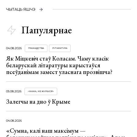
ЧЫТАЦЬ ЯШЧЭ
Папулярнае
04.08.2026
ГРАМАДСТВА
ЛІТАРАТУРА
Як Міцкевіч стаў Коласам. Чаму класік
беларускай літаратуры карыстаўся
псеўданімам замест уласнага прозвішча?
05.08.2026
«МАМА, НЕ ЖУРЫСЯ!»
Залегчы на дно ў Крыме
04.08.2026
«Сумна, калі наш максімум —