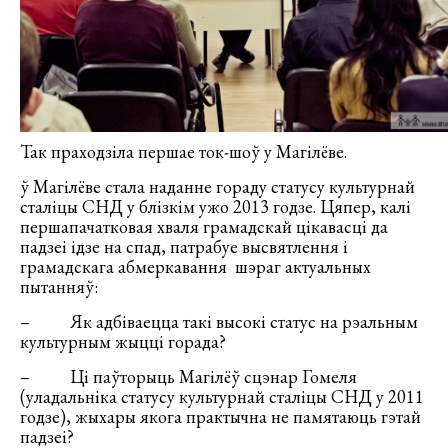
Так праходзіла першае ток-шоў у Магілёве.
ў Магілёве стала наданне гораду статусу культурнай
сталіцы СНД у блізкім ужо 2013 годзе. Цяпер, калі
першапачатковая хваля грамадскай цікавасці да
падзеі ідзе на спад, патрабуе высвятлення і
грамадскага абмеркавання шэраг актуальных
пытанняў:
– Як адбіваецца такі высокі статус на рэальным
культурным жыцці горада?
– Ці паўторыць Магілёў сцэнар Гомеля
(уладальніка статусу культурнай сталіцы СНД у 2011
годзе), жыхары якога практычна не памятаюць гэтай
падзеі?