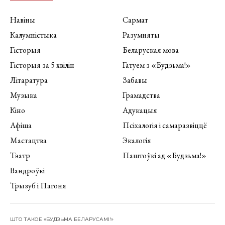
Навіны
Сармат
Калумністыка
Разумняты
Гісторыя
Беларуская мова
Гісторыя за 5 хвілін
Гатуем з «Будзьма!»
Літаратура
Забавы
Музыка
Грамадства
Кіно
Адукацыя
Афіша
Псіхалогія і самаразвіццё
Мастацтва
Экалогія
Тэатр
Паштоўкі ад «Будзьма!»
Вандроўкі
Трызуб і Пагоня
ШТО ТАКОЕ «БУДЗЬМА БЕЛАРУСАМІ!»