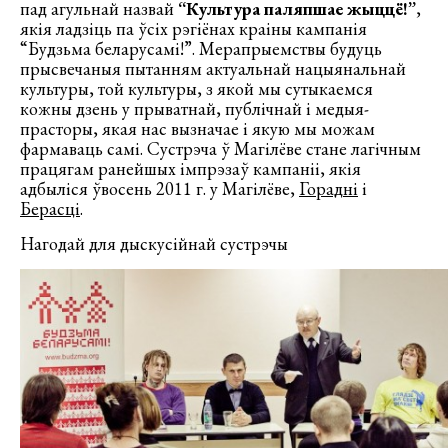
пад агульнай назвай
“Культура паляпшае жыццё!”
,
якія ладзіць па ўсіх рэгіёнах краіны кампанія
“Будзьма беларусамі!”. Мерапрыемствы будуць
прысвечаныя пытанням актуальнай нацыянальнай
культуры, той культуры, з якой мы сутыкаемся
кожны дзень у прыватнай, публічнай і медыя-
прасторы, якая нас вызначае і якую мы можам
фармаваць самі. Сустрэча ў Магілёве стане лагічным
працягам ранейшых імпрэзаў кампаніі, якія
адбыліся ўвосень 2011 г. у Магілёве,
Горадні
і
Берасці
.
Нагодай для дыскусійнай сустрэчы