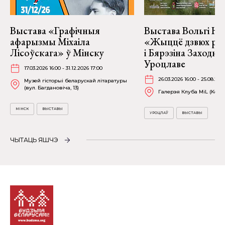
Выстава «Графічныя
Выстава Вольгі На
афарызмы Міхаіла
«Жыццё дзвюх рэк
Лісоўскага» ў Мінску
і Бярэзіна Заходня
Уроцлаве
17.03.2026 16:00 - 31.12.2026 17:00
26.03.2026 16:00 - 25.08.202
Музей гісторыі беларускай літаратуры
(вул. Багдановіча, 13)
Галерэя Клуба MiL (Kościu
МІНСК
ВЫСТАВЫ
УРОЦЛАЎ
ВЫСТАВЫ
ЧЫТАЦЬ ЯШЧЭ