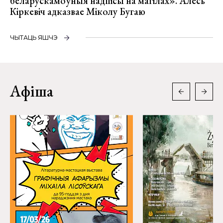
беларускамоўныя надпісы на магілах». Алесь
Кіркевіч адказвае Міколу Бугаю
ЧЫТАЦЬ ЯШЧЭ
Афіша