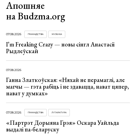
Апошняе
на Budzma.org
07.08.2026
ГРАМАДСТВА
МУЗЫКА
I’m Freaking Crazy — новы сінгл Анастасіі
Рыдлеўскай
07.08.2026
Ганна Златкоўская: «Няхай не перамаглі, але
магчы — гэта рабіць і не здавацца, нават цяпер,
нават у думках»
07.08.2026
ГРАМАДСТВА
ЛІТАРАТУРА
«Партрэт Дорыяна Грэя» Оскара Уайльда
выдалі па-беларуску