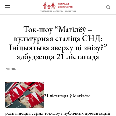
Ток-шоу “Магілёў –
культурная сталіца СНД:
Ініцыятыва зверху ці знізу?”
адбудзецца 21 лістапада
19.11.2012
21 лістапада ў Магілёве
распачнецца серыя ток-шоу і публічных прэзентацый