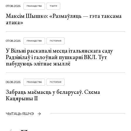
07.08.2026
ГРАМАДСТВА
ТЭАТР
Максім Шышко: «Размаўляць — гэта таксама
атака»
07.08.2026
ГРАМАДСТВА
ГІСТОРЫЯ
У Вільні раскапалі месца італьянскага саду
Радзівілаў і галоўнай пушкарні ВКЛ. Тут
пабудуюць элітнае жыллё
06.08.2026
ГРАМАДСТВА
ГІСТОРЫЯ
Забраць маёмасць у беларусаў. Схема
Кацярыны ІІ
ЧЫТАЦЬ ЯШЧЭ