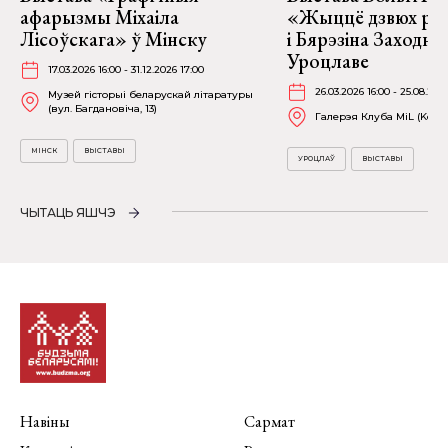
афарызмы Міхаіла
«Жыццё дзвюх рэк
Лісоўскага» ў Мінску
і Бярэзіна Заходня
Уроцлаве
17.03.2026 16:00 - 31.12.2026 17:00
26.03.2026 16:00 - 25.08.202
Музей гісторыі беларускай літаратуры
(вул. Багдановіча, 13)
Галерэя Клуба MiL (Kościu
МІНСК
ВЫСТАВЫ
УРОЦЛАЎ
ВЫСТАВЫ
ЧЫТАЦЬ ЯШЧЭ
Навіны
Сармат