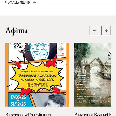
ЧЫТАЦЬ ЯШЧЭ
Афіша
Выстава «Графічныя
Выстава Вольгі На