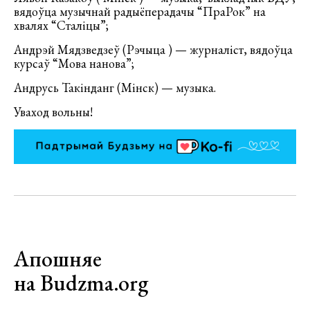
вядоўца музычнай радыёперадачы “ПраРок” на
хвалях “Сталіцы”;
Андрэй Мядзведзеў (Рэчыца ) — журналіст, вядоўца
курсаў “Мова нанова”;
Андрусь Такінданг (Мінск) — музыка.
Уваход вольны!
Апошняе
на Budzma.org