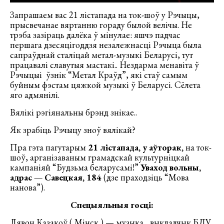
Запрашаем вас 21 лістапада на ток-шоў у Рэчыцы,
прысвечанае вяртанню гораду былой велічы. Не
трэба зазіраць далёка ў мінулае: яшчэ падчас
першага дзесяцігоддзя незалежнасці Рэчыца была
сапраўднай сталіцай метал-музыкі Беларусі, тут
працавалі славутыя мастакі.. Нездарма менавіта ў
Рэчыцыі ўзнік “Метал Краўд”, які стаў самым
буйным фэстам цяжкой музыкі ў Беларусі. Сёлета
яго адмянілі.
Вялікі рэгіянальны брэнд знікае..
Як зрабіць Рэчыцу зноў вялікай?
Пра гэта пагутарым
21 лістапада, у аўторак,
на ток-
шоў, арганізаваным грамадскай культурніцкай
кампаніяй “Будзьма беларусамі!”
Уваход вольны,
адрас — Савецкая, 184
(дзе праходзіць “Мова
нанова”).
Спецыяльныя госці:
Лявон Казакоў ( Мінск ) — музыка, выкладчык БДУ,