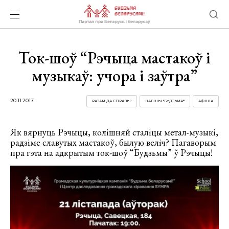
Ток-шоў “Рэчыца мастакоў і
музыкаў: учора і заўтра”
20.11.2017
РАЗАМ ДА СПРАВЫ!
НАВІНЫ "БУДЗЬМА!"
АФІША
Як вярнуць Рэчыцы, колішняй сталіцы метал-музыкі,
радзіме славутых мастакоў, былую веліч? Пагаворым
пра гэта на адкрытым ток-шоў “Будзьмы” ў Рэчыцы!