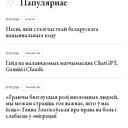
Папулярнае
31.07.2026
МУЗЫКА
Песні, якія сталі часткай беларускага
нацыянальнага коду
31.07.2026
ГРАМАДСТВА
Гайд па малавядомых магчымасцях ChatGPT,
Gemini і Claude
31.07.2026
ГРАМАДСТВА
«Граючы бязглуздыя ролі нязломных людзей,
мы можам страціць тое важнае, што ў нас
ёсць»: Ганна Златкоўская пра права на боль і
слабасць у эміграцыі