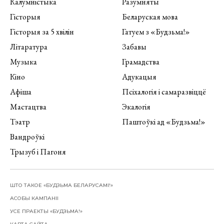
Калумністыка
Разумняты
Гісторыя
Беларуская мова
Гісторыя за 5 хвілін
Гатуем з «Будзьма!»
Літаратура
Забавы
Музыка
Грамадства
Кіно
Адукацыя
Афіша
Псіхалогія і самаразвіццё
Мастацтва
Экалогія
Тэатр
Паштоўкі ад «Будзьма!»
Вандроўкі
Трызуб і Пагоня
ШТО ТАКОЕ «БУДЗЬМА БЕЛАРУСАМІ!»
АСОБЫ КАМПАНІІ
УСЕ ПРАЕКТЫ «БУДЗЬМА!»