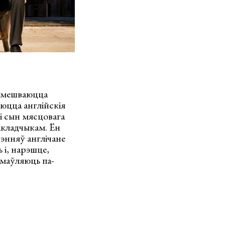
 ўмешваюцца
аюцца англійскія
 і сын мясцовага
акладчыкам. Ён
энняў англічане
 і, нарэшце,
змаўляюць па-