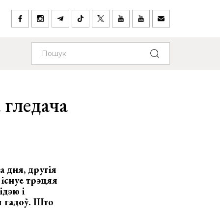
 гледача
 дня, другія
 існуе трэцяя
ідэю і
 гадоў. Што