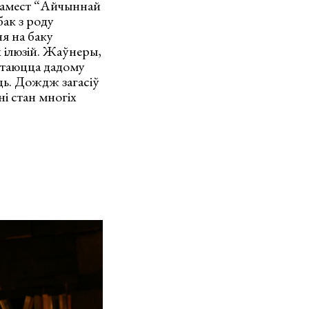
 Замест “Айчыннай
ак з роду
ня на баку
 ілюзій. Жаўнеры,
яртаюцца дадому
эць. Дождж загасіў
і стан многіх