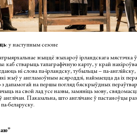
ць
: у наступным сезоне
атрыярхальнае жыццё жыхароў ірландскага мястэчка
ы: каб стварыць тапаграфічную карту, у край накіроўв
едаюць ні слова па-ірландску, тубыльцы – па-англійску,
які жыў у англамоўным асяроддзі, наймаецца да іх пер
о з дапамогай на першы погляд бяскрыўдных пераўтвар
чыць на свой лад усе назвы, замяніць мову, свядомасць
аў англічан. Паказальна, што англічане ў пастаноўцы ра
 па-беларуску.
раю”