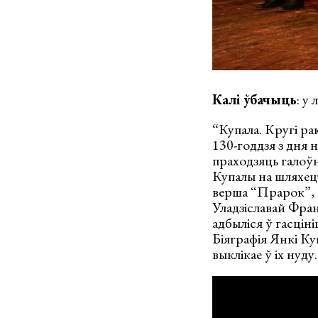
Калі ўбачыць
: у
“Купала. Кругі ра
130-годдзя з дня 
праходзяць галоўны
Купалы на шляхецт
верша “Прарок”, с
Уладзіславай Фран
адбыліся ў гасці
Біяграфія Янкі Ку
выклікае ў іх нуду