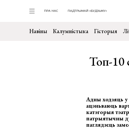
ПРА НАС
ПАДТРЫМАЙ «БУДЗЬМУ»
Навіны
Калумністыка
Гісторыя
Лі
Топ-10 
Адны ходзяць у 
ацэньваюць варт
катэгорыя тэатр
патрыятычны дух
паглядзець замес