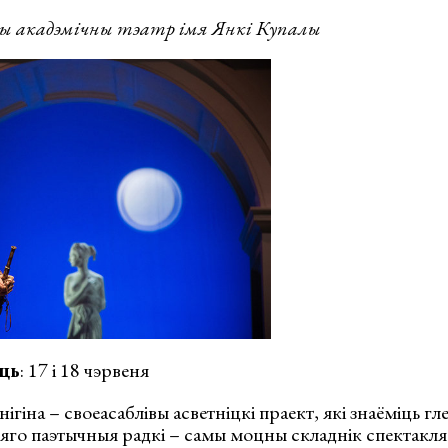
кадэмічны тэатр імя Янкі Купалы
ць
: 17 і 18 чэрвеня
ігіна – своеасаблівы асветніцкі праект, які знаёміць гл
яго паэтычныя радкі – самы моцны складнік спектакля) 