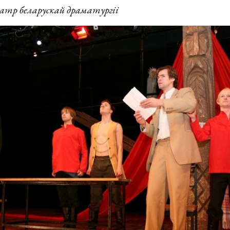
эатр беларускай драматургіі