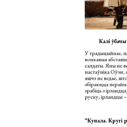
Калі ўбачы
У традыцыйнае, п
вонкавыя абставін
салдаты. Яны не в
настаўніка Оўэн, 
яшчэ не ведае, шт
збіраюцца перайна
зрабіць з ірландц
руску, ірландцы –
“Купала. Кругі 