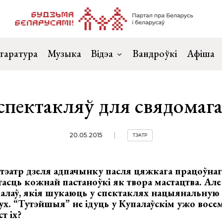
таратура
Музыка
Відэа
Вандроўкі
Афіша
спектакляў для свядомага
20.05.2015
ТЭАТР
тэатр дзеля адпачынку пасля цяжкага працоўнага
асць кожнай пастаноўкі як твора мастацтва. Але
алаў, якія шукаюць у спектаклях нацыянальную 
. “Тутэйшыя” не ідуць у Купалаўскім ужо восем
т іх?