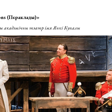
s (Пераклады)»
кадэмічны тэатр імя Янкі Купалы