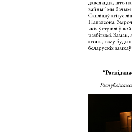
даведацца, што на
вайны” мы бачым з
Сапліцаў агітуе лі
Напалеона. Змрочн
якія ўступілі ў в
разбітымі. Замак,
агонь, таму будын
беларускіх замкаў
“Раскіданае 
Рэспубліканскі 