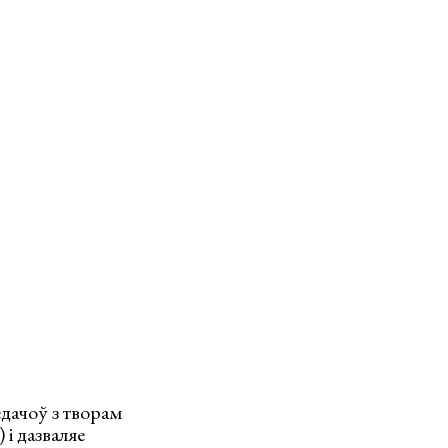
едачоў з творам
і дазваляе