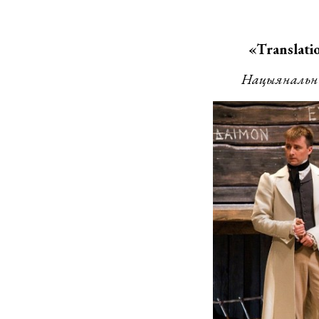
«Translation
Нацыянальны а