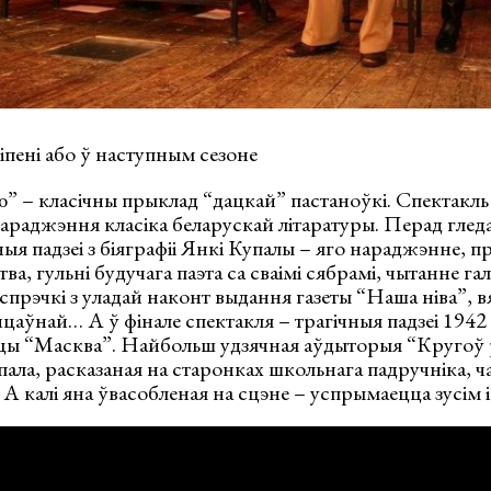
 ліпені або ў наступным сезоне
ю” – класічны прыклад “дацкай” пастаноўкі. Спектакл
нараджэння класіка беларускай літаратуры. Перад глед
я падзеі з біяграфіі Янкі Купалы – яго нараджэнне, прэ
ва, гульні будучага паэта са сваімі сябрамі, чытанне г
прэчкі з уладай наконт выдання газеты “Наша ніва”, вя
цаўнай… А ў фінале спектакля – трагічныя падзеі 1942 
ніцы “Масква”. Найбольш удзячная аўдыторыя “Кругоў 
пала, расказаная на старонках школьнага падручніка, ча
. А калі яна ўвасобленая на сцэне – успрымаецца зусім 