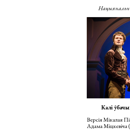
Нацыянальны а
Калі ўбачы
Версія Мікалая Пін
Адама Міцкевіча (