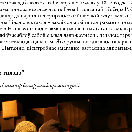
самрэч адбывалася на беларускіх землях у 1812 годзе.
маганне за незалежнасць Рэчы Паспалітай. Ксёндз Роб
цвінаў да паўстання супраць расійскіх войскаў і змаган
ы фінал спектакля – заклік адмовіцца ад рамантычных
ойскі Напалеона над сваімі нацыянальнымі сімваламі, в
 які ўвасабляў сабой сімвал дзяржаўнасці, пачынае гар
ак застаецца ацалелым. Яго руіны нагадваюць цяперашн
. Пытанне, ці патрэбнае змаганне, застаецца адкрытым.
гняздо”
тэатр беларускай драматургіі