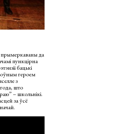
ь прымеркаваны да
ачамі пункцірна
тэнзіі бацькі
алоўным героем
селле з
года, што
раю” – школьнікі.
сцей за ўсё
іначай.