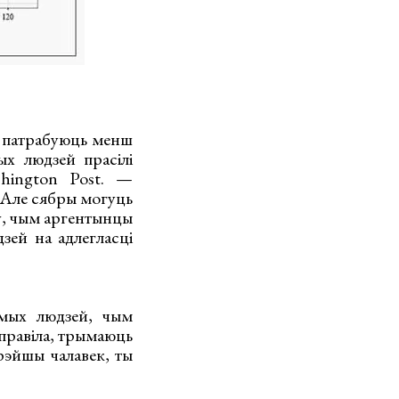
і патрабуюць менш
х людзей прасілі
shington Post. —
 Але сябры могуць
оў, чым аргентынцы
зей на адлегласці
ёмых людзей, чым
 правіла, трымаюць
рэйшы чалавек, ты