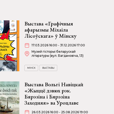
Выстава «Графічныя
афарызмы Міхаіла
Лісоўскага» ў Мінску
17.03.2026 16:00 - 31.12.2026 17:00
Музей гісторыі беларускай
літаратуры (вул. Багдановіча, 13)
МІНСК
ВЫСТАВЫ
Выстава Вольгі Навіцкай
«Жыццё дзвюх рэк.
Бярэзіна і Бярэзіна
Заходняя» ва Уроцлаве
26.03.2026 16:00 - 25.08.2026 19:00