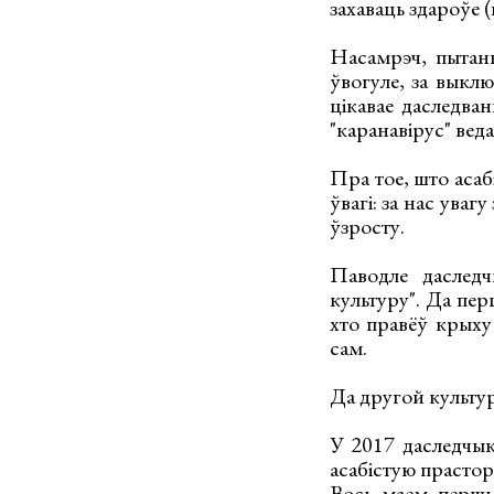
захаваць здароўе (
Насамрэч, пытанн
ўвогуле, за выкл
цікавае даследва
"каранавірус" вед
Пра тое, што асаб
ўвагі: за нас увагу
ўзросту.
Паводле даследч
культуру". Да пе
хто правёў крыху
сам.
Да другой культу
У 2017 даследчыкі
асабістую прастор
Вось маем першы 