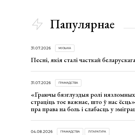
Папулярнае
31.07.2026
МУЗЫКА
Песні, якія сталі часткай беларуска
31.07.2026
ГРАМАДСТВА
«Граючы бязглуздыя ролі нязломны
страціць тое важнае, што ў нас ёсць
пра права на боль і слабасць у эмігра
04.08.2026
ГРАМАДСТВА
ЛІТАРАТУРА