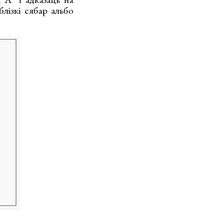
блізкі сябар альбо