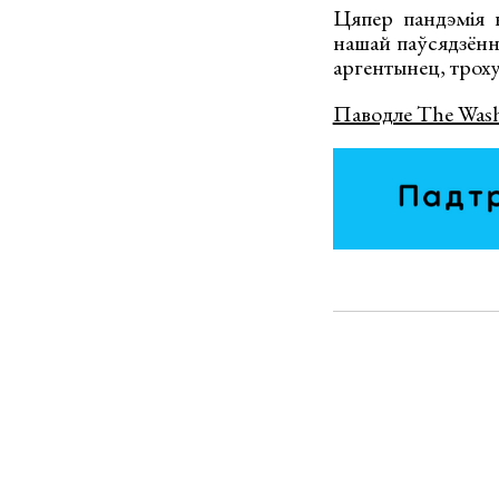
Цяпер пандэмія к
нашай паўсядзённ
аргентынец, троху
Паводле The Wash