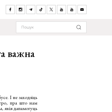
а важна
се. І не заходзіць
тро, пра што нам
ы, якія дапамогуць