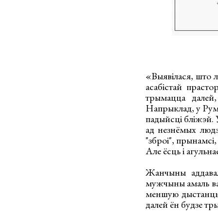
«Выявілася, што 
асабістай прасто
трымацца далей,
Напрыклад, у Рум
падыйсці бліжэй. 
ад незнёмых людз
"зброі", прынамсі
Але ёсць і агульнае
Жанчыны аддавал
мужчыны амаль ва 
меншую дыстанцыю
далей ён будзе т