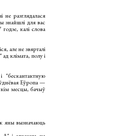
і не разглядалася
ы знайшлі для вас
годзе, калі слова
я, але не звярталі
 ад клімата, полу і
і "бескантактную
аўднёвая Еўропа —
скім месцы, бачыў
як яны вызначаюць
 А" і адказаць на