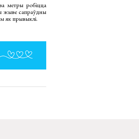
два метры робіцца
шы жыве сапраўдны
ем як прывыклі.