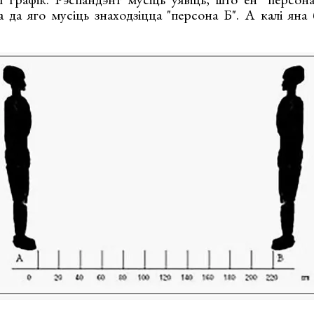
а да яго мусіць знаходзіцца "персона Б". А калі яна 