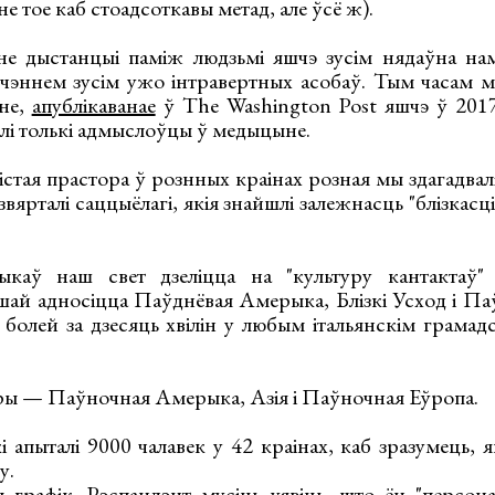
не тое каб стоадсоткавы метад, але ўсё ж).
е дыстанцыі паміж людзьмі яшчэ зусім нядаўна нам
ючэннем зусім ужо інтравертных асобаў. Тым часам м
нне,
апублікаванае
ў The Washington Post яшчэ ў 2017 
алі толькі адмыслоўцы ў медыцыне.
істая прастора ў рознных краінах розная мы здагадваліс
 звярталі саццыёлагі, якія знайшлі залежнасць "блізкасці"
ыкаў наш свет дзеліцца на "культуру кантактаў" 
ршай адносіцца Паўднёвая Амерыка, Блізкі Усход і П
 болей за дзесяць хвілін у любым італьянскім грамад
ры — Паўночная Амерыка, Азія і Паўночная Еўропа.
 апыталі 9000 чалавек у 42 краінах, каб зразумець, 
у.
графік. Рэспандэнт мусіць уявіць, што ён "персона