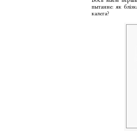
пытанне: як блізк
калега?