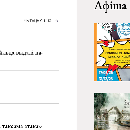
Афіша
ЧЫТАЦЬ ЯШЧЭ
льда выдалі па-
таксама атака»