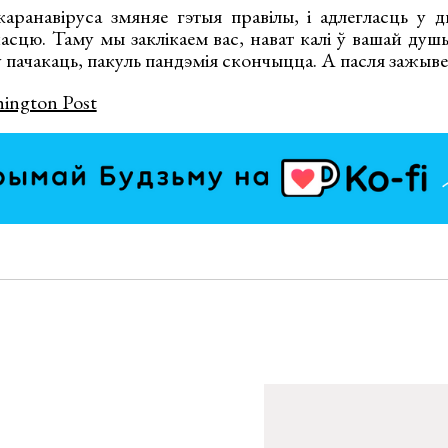
аранавіруса змяняе гэтыя правілы, і адлегласць у 
асцю. Таму мы заклікаем вас, нават калі ў вашай ду
 пачакаць, пакуль пандэмія скончыцца. А пасля зажыв
ington Post