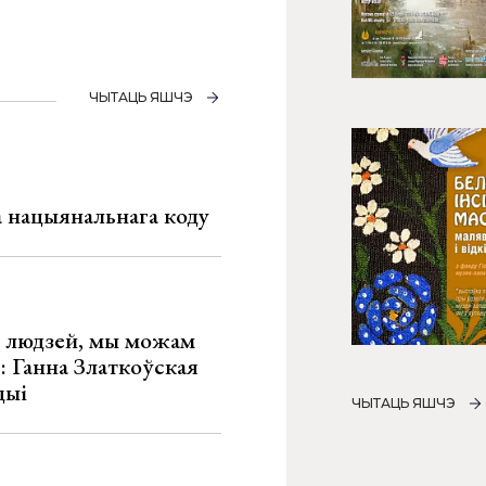
ЧЫТАЦЬ ЯШЧЭ
га нацыянальнага коду
х людзей, мы можам
»: Ганна Златкоўская
цыі
ЧЫТАЦЬ ЯШЧЭ