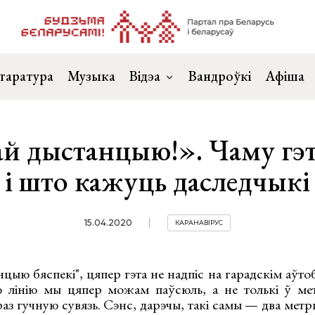
таратура
Музыка
Відэа
Вандроўкі
Афіша
й дыстанцыю!». Чаму гэт
і што кажуць даследчыкі
15.04.2020
КАРАНАВІРУС
ыю бяспекі", цяпер гэта не надпіс на гарадскім аўтобу
ю лінію мы цяпер можам паўсюль, а не толькі ў ме
праз гучную сувязь. Сэнс, дарэчы, такі самы — два метр