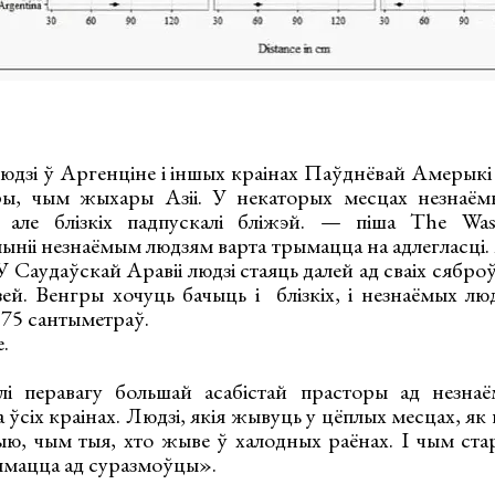
людзі ў Аргенціне і іншых краінах Паўднёвай Амерык
ры, чым жыхары Азіі. У некаторых месцах незнаёмы
 але блізкіх падпускалі бліжэй. — піша The Wa
ыніі незнаёмым людзям варта трымацца на адлегласці.
У Саудаўскай Аравіі людзі стаяць далей ад сваіх сябр
ей. Венгры хочуць бачыць і блізкіх, і незнаёмых люд
, 75 сантыметраў.
.
і перавагу большай асабістай прасторы ад незна
ўсіх краінах. Людзі, якія жывуць у цёплых месцах, як
, чым тыя, хто жыве ў халодных раёнах. І чым ста
рымацца ад суразмоўцы».