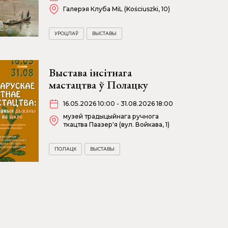
Галерэя Клуба MiL (Kościuszki, 10)
УРОЦЛАЎ
ВЫСТАВЫ
Выстава інсітнага
мастацтва ў Полацку
16.05.2026 10:00 - 31.08.2026 18:00
музей традыцыйнага ручнога
ткацтва Паазер'я (вул. Войкава, 1)
ПОЛАЦК
ВЫСТАВЫ