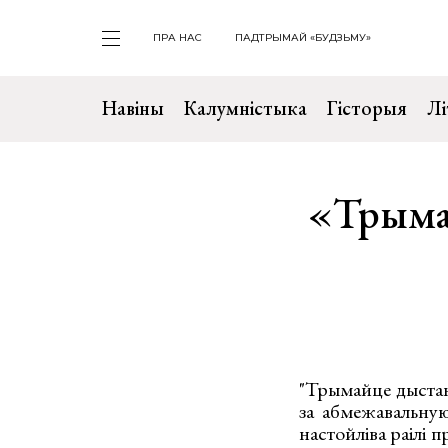
ПРА НАС
ПАДТРЫМАЙ «БУДЗЬМУ»
Навіны
Калумністыка
Гісторыя
Лі
«Трыма
"Трымайце дыстанц
за абмежавальну
настойліва раілі 