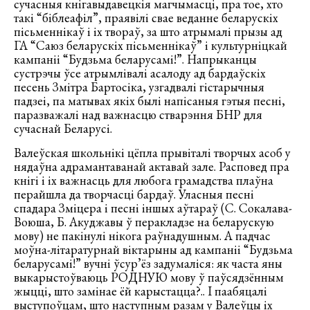
сучасныя кнігавыдавецкія магчымасці, пра тое, хто
такі “біблеафіл”, праявілі свае веданне беларускіх
пісьменнікаў і іх твораў, за што атрымалі прызы ад
ГА “Саюз беларускіх пісьменнікаў” і культурніцкай
кампаніі “Будзьма беларусамі!”. Напрыканцы
сустрэчы ўсе атрымлівалі асалоду ад бардаўскіх
песень Змітра Бартосіка, узгадвалі гістарычныя
падзеі, па матывах якіх былі напісаныя гэтыя песні,
паразважалі над важнасцю стварэння БНР для
сучаснай Беларусі.
Валеўская школьнікі цёпла прывіталі творчых асоб у
нядаўна адрамантаванай актавай зале. Расповед пра
кнігі і іх важнасць для любога грамадства плаўна
перайшла да творчасці бардаў. Уласныя песні
спадара Зміцера і песні іншых аўтараў (С. Сокалава-
Воюша, Б. Акуджавы ў перакладзе на беларускую
мову) не пакінулі нікога раўнадушным. А падчас
моўна-літаратурнай віктарыны ад кампаніі “Будзьма
беларусамі!” вучні ўсур’ёз задумаліся: як часта яны
выкарыстоўваюць РОДНУЮ мову ў паўсядзённым
жыцці, што замінае ёй карыстацца?.. І паабяцалі
выступоўцам, што наступным разам у Валеўцы іх