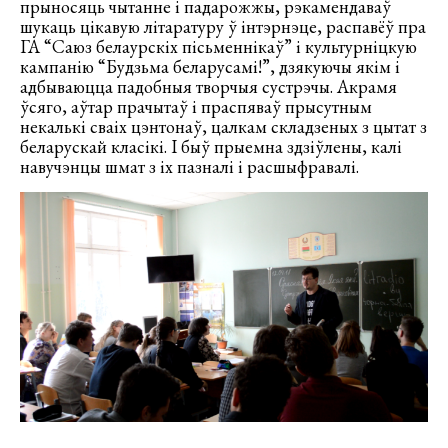
прыносяць чытанне і падарожжы, рэкамендаваў
шукаць цікавую літаратуру ў інтэрнэце, распавёў пра
ГА “Саюз белаурскіх пісьменнікаў” і культурніцкую
кампанію “Будзьма беларусамі!”, дзякуючы якім і
адбываюцца падобныя творчыя сустрэчы. Акрамя
ўсяго, аўтар прачытаў і праспяваў прысутным
некалькі сваіх цэнтонаў, цалкам складзеных з цытат з
беларускай класікі. І быў прыемна здзіўлены, калі
навучэнцы шмат з іх пазналі і расшыфравалі.