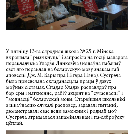
У пятніцу 13-га сярэдняя школа № 25 г. Мінска
вырашыла “рызыкнуць” і запрасіла на госці маладога
перакладчыка Уладзя Лянкевіча (нядаўна пабачыў
свет яго пераклад на беларускую мову знакамітай
аповесці Дж. М. Бары пра Пітэра Пэна). Сустрэча
была прысвечана складанасцям працы ў дзвух
моўных сістэмах. Спадар Уладзь распавядаў пра
бар’еры і натхненне, рабіў акцэнт на “сучаснасці” і
“моднасці” беларускай мовы. Старэйшыя школьнікі
з цікаўнасцю слухалі расповед, задавалі пытанні,
дэманстравалі свае веды замежных і роднай моў.
Сустрэча атрымалася запамінальнай і па-сяброўску
цёплай.