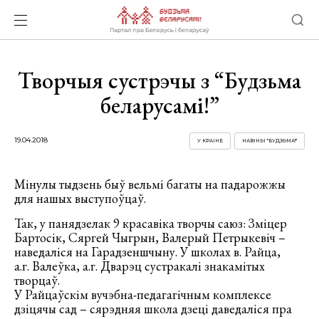
Творчыя сустрэчы з “Будзьма
беларусамі!”
19.04.2018
У КРАІНЕ
НАВІНЫ "БУДЗЬМА!"
Мінулы тыдзень быў вельмі багаты на падарожжы
для нашых выступоўцаў.
Так, у панядзелак 9 красавіка творчы саюз: Зміцер
Бартосік, Сяргей Чыгрын, Валерый Петрыкевіч –
наведаліся на Гарадзеншчыну. У школах в. Райца,
а.г. Валеўка, а.г. Дварэц сустракалі знакамітых
творцаў.
У Райцаўскім вучэбна-педагагічным комплексе
дзіцячы сад – сярэдняя школа дзеці даведаліся пра