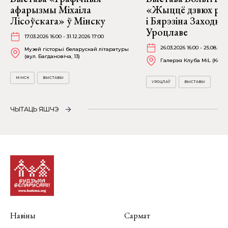
афарызмы Міхаіла
«Жыццё дзвюх рэк
Лісоўскага» ў Мінску
і Бярэзіна Заходня
Уроцлаве
17.03.2026 16:00 - 31.12.2026 17:00
26.03.2026 16:00 - 25.08.202
Музей гісторыі беларускай літаратуры
(вул. Багдановіча, 13)
Галерэя Клуба MiL (Kościu
МІНСК
ВЫСТАВЫ
УРОЦЛАЎ
ВЫСТАВЫ
ЧЫТАЦЬ ЯШЧЭ
Навіны
Сармат