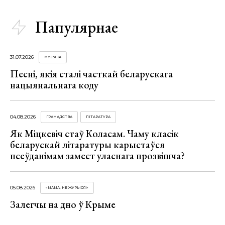
Папулярнае
31.07.2026
МУЗЫКА
Песні, якія сталі часткай беларускага
нацыянальнага коду
04.08.2026
ГРАМАДСТВА
ЛІТАРАТУРА
Як Міцкевіч стаў Коласам. Чаму класік
беларускай літаратуры карыстаўся
псеўданімам замест уласнага прозвішча?
05.08.2026
«МАМА, НЕ ЖУРЫСЯ!»
Залегчы на дно ў Крыме