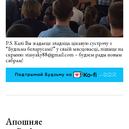
P.S. Калі Вы жадаеце зладзіць цікавую сустрэчу з
“Будзьма беларусамі!” у сваёй мясцовасці, пішыце на
скрыню: stasyaky88@gmail.com – будзем рады новым
сябрам!
Апошняе