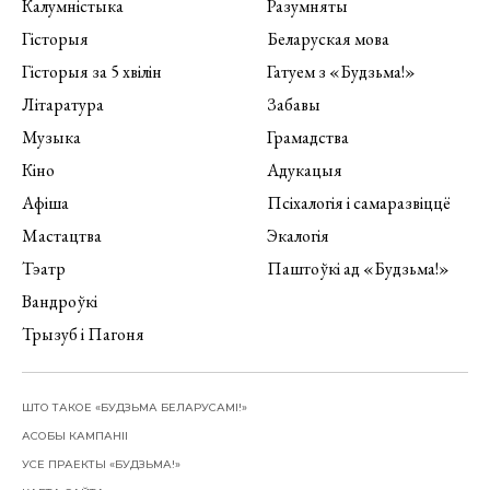
Калумністыка
Разумняты
Гісторыя
Беларуская мова
Гісторыя за 5 хвілін
Гатуем з «Будзьма!»
Літаратура
Забавы
Музыка
Грамадства
Кіно
Адукацыя
Афіша
Псіхалогія і самаразвіццё
Мастацтва
Экалогія
Тэатр
Паштоўкі ад «Будзьма!»
Вандроўкі
Трызуб і Пагоня
ШТО ТАКОЕ «БУДЗЬМА БЕЛАРУСАМІ!»
АСОБЫ КАМПАНІІ
УСЕ ПРАЕКТЫ «БУДЗЬМА!»