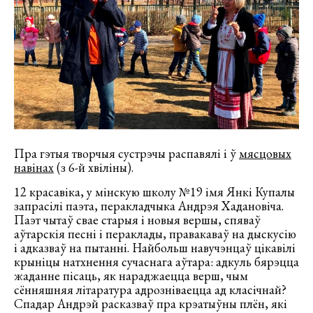
Пра гэтыя творчыя сустрэчы распавялі і ў
мясцовых
навінах
(з 6-й хвіліны).
12 красавіка, у мінскую школу №19 імя Янкі Купалы
запрасілі паэта, перакладчыка Андрэя Хадановіча.
Паэт чытаў свае старыя і новыя вершы, спяваў
аўтарскія песні і пераклады, правакаваў на дыскусію
і адказваў на пытанні. Найбольш навучэнцаў цікавілі
крыніцы натхнення сучаснага аўтара: адкуль бярэцца
жаданне пісаць, як нараджаецца верш, чым
сённяшняя літаратура адрозніваецца ад класічнай?
Спадар Андрэй расказваў пра крэатыўны плён, які