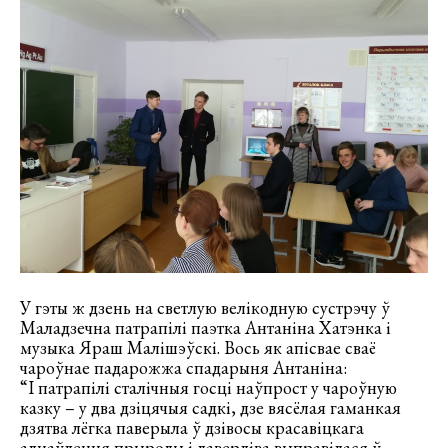
У гэты ж дзень на светлую велікодную сустрэчу ў
Маладзечна патрапілі паэтка Антаніна Хатэнка і
музыка Яраш Малішэўскі. Вось як апісвае сваё
чароўнае падарожжа спадарыня Антаніна:
“І патрапілі сталічныя госці наўпрост у чароўную
казку – у два дзіцячыя садкі, дзе вясёлая гаманкая
дзятва лёгка паверыла ў дзівосы красавіцкага
аднаўлення прыроды і даверліва выправілася ў