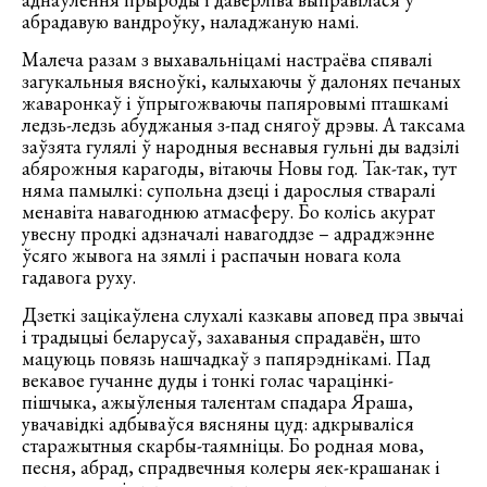
абрадавую вандроўку, наладжаную намі.
Малеча разам з выхавальніцамі настраёва спявалі
загукальныя вясноўкі, калыхаючы ў далонях печаных
жаваронкаў і ўпрыгожваючы папяровымі пташкамі
ледзь-ледзь абуджаныя з-пад снягоў дрэвы. А таксама
заўзята гулялі ў народныя веснавыя гульні ды вадзілі
абярожныя карагоды, вітаючы Новы год. Так-так, тут
няма памылкі: супольна дзеці і дарослыя стваралі
менавіта навагоднюю атмасферу. Бо колісь акурат
увесну продкі адзначалі навагоддзе – адраджэнне
ўсяго жывога на зямлі і распачын новага кола
гадавога руху.
Дзеткі зацікаўлена слухалі казкавы аповед пра звычаі
і традыцыі беларусаў, захаваныя спрадавён, што
мацуюць повязь нашчадкаў з папярэднікамі. Пад
векавое гучанне дуды і тонкі голас чарацінкі-
пішчыка, ажыўленыя талентам спадара Яраша,
увачавідкі адбываўся вясняны цуд: адкрываліся
старажытныя скарбы-таямніцы. Бо родная мова,
песня, абрад, спрадвечныя колеры яек-крашанак і