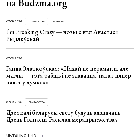
на Budzma.org
07.08.2026
ГРАМАДСТВА
МУЗЫКА
I’m Freaking Crazy — новы сінгл Анастасіі
Рыдлеўскай
07.08.2026
Ганна Златкоўская: «Няхай не перамаглі, але
магчы — гэта рабіць і не здавацца, нават цяпер,
нават у думках»
07.08.2026
ГРАМАДСТВА
Дзе і калі беларусы свету будуць адзначаць
Дзень Годнасці. Расклад мерапрыемстваў
ЧЫТАЦЬ ЯШЧЭ