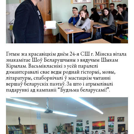
Гэтым жа красавіцкім днём 24-я СШ г. Мінска вітала
знакамітае Шоў Беларушчыны з вядучым Шыкам
Кірылам. Васьмікласнікі з усёй паралелі
дэмантсравалі свае веды роднай гісторыі, мовы,
літаратуры, спаборнічалі ў мастацкім чытанні
вершаў беларускіх паэтаў. За што і атрымлівалі
падарункі ад кампаніі “Будзьма беларусамі!”.