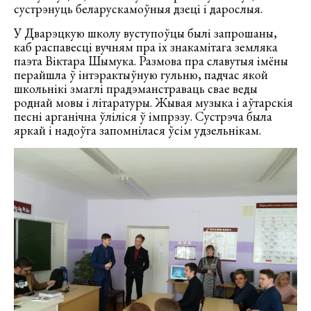
сустрэнуць беларускамоўныя дзеці і дарослыя.
У Дварэцкую школу вуступоўцы былі запрошаны,
каб распавесці вучням пра іх знакамітага земляка
паэта Віктара Шымука. Размова пра славутыя імёны
перайшла ў інтэрактыўную гульню, падчас якой
школьнікі змаглі прадэманстраваць свае веды
роднай мовы і літаратуры. Жывая музыка і аўтарскія
песні арганічна ўліліся ў імпрэзу. Сустрэча была
яркай і надоўга запомнілася ўсім удзельнікам.