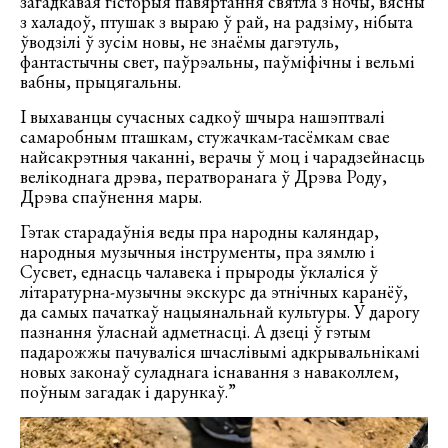
загадкавая гісторыя павяртання святла з ночы, вясны
з халадоў, птушак з выраю ў рай, на радзіму, нібыта
ўводзілі ў зусім новы, не знаёмы дагэтуль,
фантастычны свет, паўрэальны, паўміфічны і вельмі
вабны, прыцягальны.
І выхаванцы сучасных садкоў шчыра нашэптвалі
самаробным пташкам, стужачкам-тасёмкам свае
найсакрэтныя чаканні, верачы ў моц і чарадзейнасць
велікоднага дрэва, ператворанага ў Дрэва Роду,
Дрэва спаўнення мары.
Гэтак старадаўнія веды пра народны каляндар,
народныя музычныя інструменты, пра зямлю і
Сусвет, еднасць чалавека і прыроды ўклаліся ў
літаратурна-музычны экскурс да этнічных каранёў,
да самых пачаткаў нацыянальнай культуры. У дарогу
пазнання ўласнай адметнасці. А дзеці ў гэтым
падарожжы пачуваліся шчаслівымі адкрывальнікамі
новых законаў суладнага існавання з наваколлем,
поўным загадак і дарункаў.”