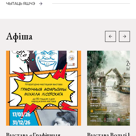
ЧЫТАЦЬ ЯШЧЭ
Афіша
Выстава «Графічныя
Выстава Вольгі На