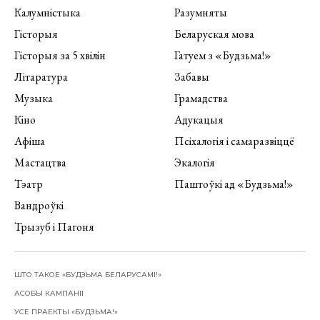
Калумністыка
Разумняты
Гісторыя
Беларуская мова
Гісторыя за 5 хвілін
Гатуем з «Будзьма!»
Літаратура
Забавы
Музыка
Грамадства
Кіно
Адукацыя
Афіша
Псіхалогія і самаразвіццё
Мастацтва
Экалогія
Тэатр
Паштоўкі ад «Будзьма!»
Вандроўкі
Трызуб і Пагоня
ШТО ТАКОЕ «БУДЗЬМА БЕЛАРУСАМІ!»
АСОБЫ КАМПАНІІ
УСЕ ПРАЕКТЫ «БУДЗЬМА!»