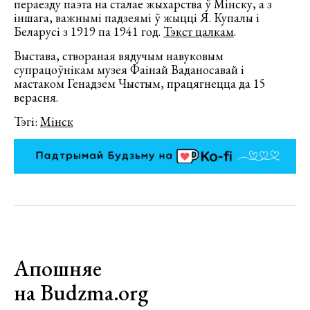
пераезду паэта на сталае жыхарства ў Мінску, а з
іншага, важнымі падзеямі ў жыцці Я. Купалы і
Беларусі з 1919 па 1941 год.
Тэкст цалкам
.
Выстава, створаная вядучым навуковым
супрацоўнікам музея Фаінай Ваданосавай і
мастаком Генадзем Чыстым, працягнецца да 15
верасня.
Тэгі:
Мінск
Апошняе
на Budzma.org