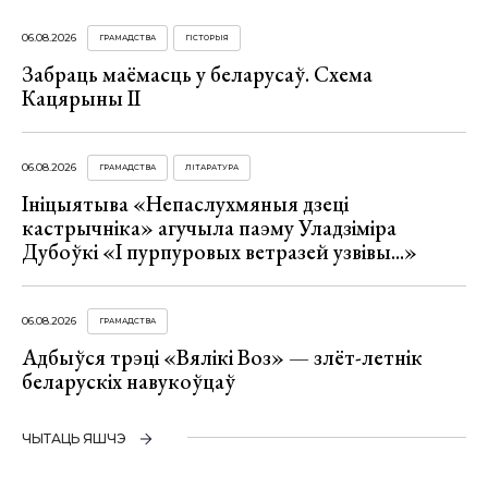
06.08.2026
ГРАМАДСТВА
ГІСТОРЫЯ
Забраць маёмасць у беларусаў. Схема
Кацярыны ІІ
06.08.2026
ГРАМАДСТВА
ЛІТАРАТУРА
Ініцыятыва «Непаслухмяныя дзеці
кастрычніка» агучыла паэму Уладзіміра
Дубоўкі «І пурпуровых ветразей узвівы...»
06.08.2026
ГРАМАДСТВА
Адбыўся трэці «Вялікі Воз» — злёт-летнік
беларускіх навукоўцаў
ЧЫТАЦЬ ЯШЧЭ