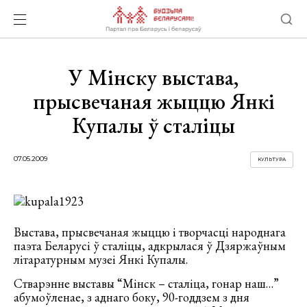
У Мінску выстава,
прысвечаная жыццю Янкі
Купалы ў сталіцы
07.05.2009
КУЛЬТУРА
Выстава, прысвечаная жыццю і творчасці народнага
паэта Беларусі ў сталіцы, адкрылася ў Дзяржаўным
літаратурным музеі Янкі Купалы.
Стварэнне выставы “Мінск – сталіца, гонар наш…”
абумоўленае, з аднаго боку, 90-годдзем з дня