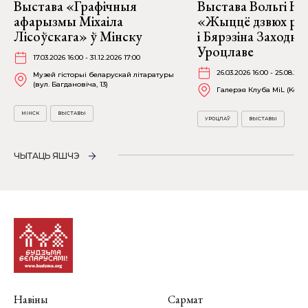
Выстава «Графічныя
Выстава Вольгі На
афарызмы Міхаіла
«Жыццё дзвюх рэк
Лісоўскага» ў Мінску
і Бярэзіна Заходня
Уроцлаве
17.03.2026 16:00 - 31.12.2026 17:00
26.03.2026 16:00 - 25.08.202
Музей гісторыі беларускай літаратуры
(вул. Багдановіча, 13)
Галерэя Клуба MiL (Kościu
МІНСК
ВЫСТАВЫ
УРОЦЛАЎ
ВЫСТАВЫ
ЧЫТАЦЬ ЯШЧЭ
Навіны
Сармат