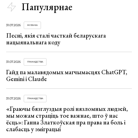
Папулярнае
31.07.2026
МУЗЫКА
Песні, якія сталі часткай беларускага
нацыянальнага коду
31.07.2026
ГРАМАДСТВА
Гайд па малавядомых магчымасцях ChatGPT,
Gemini і Claude
31.07.2026
ГРАМАДСТВА
«Граючы бязглуздыя ролі нязломных людзей,
мы можам страціць тое важнае, што ў нас
ёсць»: Ганна Златкоўская пра права на боль і
слабасць у эміграцыі