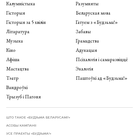
Калумністыка
Разумняты
Гісторыя
Беларуская мова
Гісторыя за 5 хвілін
Гатуем з «Будзьма!»
Літаратура
Забавы
Музыка
Грамадства
Кіно
Адукацыя
Афіша
Псіхалогія і самаразвіццё
Мастацтва
Экалогія
Тэатр
Паштоўкі ад «Будзьма!»
Вандроўкі
Трызуб і Пагоня
ШТО ТАКОЕ «БУДЗЬМА БЕЛАРУСАМІ!»
АСОБЫ КАМПАНІІ
УСЕ ПРАЕКТЫ «БУДЗЬМА!»