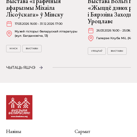
Выстава «Графічныя
Выстава Вольгі На
афарызмы Міхаіла
«Жыццё дзвюх рэк
Лісоўскага» ў Мінску
і Бярэзіна Заходня
Уроцлаве
17.03.2026 16:00 - 31.12.2026 17:00
26.03.2026 16:00 - 25.08.202
Музей гісторыі беларускай літаратуры
(вул. Багдановіча, 13)
Галерэя Клуба MiL (Kościu
МІНСК
ВЫСТАВЫ
УРОЦЛАЎ
ВЫСТАВЫ
ЧЫТАЦЬ ЯШЧЭ
Навіны
Сармат