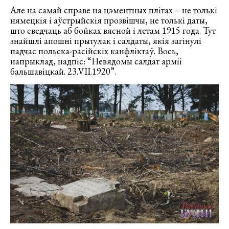
Але на самай справе на цэментных плітах – не толькі
нямецкія і аўстрыйскія прозвішчы, не толькі даты,
што сведчаць аб бойках вясной і летам 1915 года. Тут
знайшлі апошні прытулак і салдаты, якія загінулі
падчас польска-расійскіх канфліктаў. Вось,
напрыклад, надпіс: “Невядомы салдат арміі
бальшавіцкай. 23.VII.1920”.