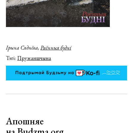
Ірына Сяднёва,
Раённыя будні
Тэгі:
Пружаншчына
Апошняе
на Budzma.org