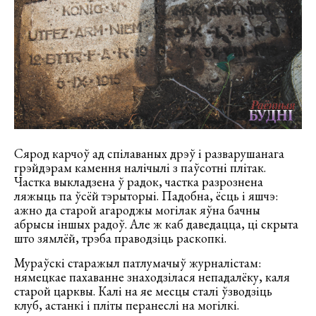
Сярод карчоў ад спілаваных дрэў і разварушанага
грэйдэрам камення налічылі з паўсотні плітак.
Частка выкладзена ў радок, частка разрознена
ляжыць па ўсёй тэрыторыі. Падобна, ёсць і яшчэ:
ажно да старой агароджы могілак яўна бачны
абрысы іншых радоў. Але ж каб даведацца, ці скрыта
што зямлёй, трэба праводзіць раскопкі.
Мураўскі старажыл патлумачыў журналістам:
нямецкае пахаванне знаходзілася непадалёку, каля
старой царквы. Калі на яе месцы сталі ўзводзіць
клуб, астанкі і пліты перанеслі на могілкі.