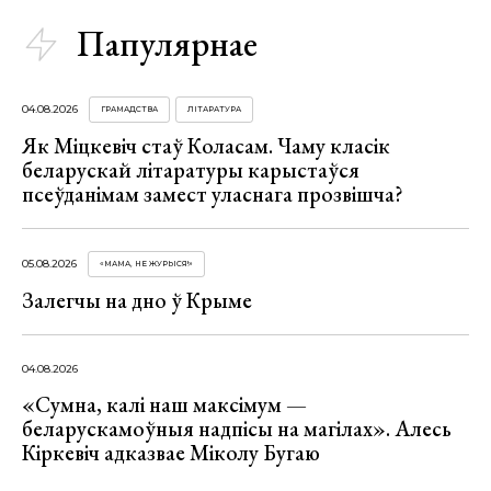
Папулярнае
04.08.2026
ГРАМАДСТВА
ЛІТАРАТУРА
Як Міцкевіч стаў Коласам. Чаму класік
беларускай літаратуры карыстаўся
псеўданімам замест уласнага прозвішча?
05.08.2026
«МАМА, НЕ ЖУРЫСЯ!»
Залегчы на дно ў Крыме
04.08.2026
«Сумна, калі наш максімум —
беларускамоўныя надпісы на магілах». Алесь
Кіркевіч адказвае Міколу Бугаю