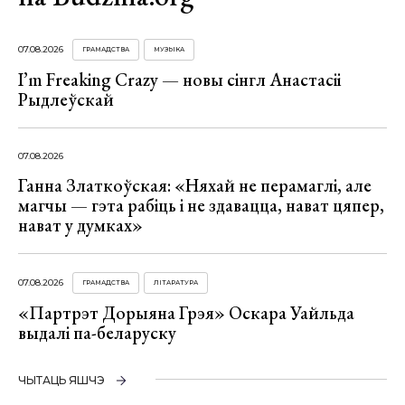
07.08.2026
ГРАМАДСТВА
МУЗЫКА
I’m Freaking Crazy — новы сінгл Анастасіі
Рыдлеўскай
07.08.2026
Ганна Златкоўская: «Няхай не перамаглі, але
магчы — гэта рабіць і не здавацца, нават цяпер,
нават у думках»
07.08.2026
ГРАМАДСТВА
ЛІТАРАТУРА
«Партрэт Дорыяна Грэя» Оскара Уайльда
выдалі па-беларуску
ЧЫТАЦЬ ЯШЧЭ