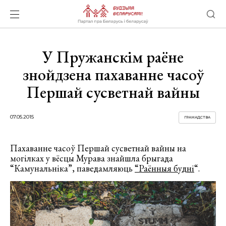
У Пружанскім раёне
знойдзена пахаванне часоў
Першай сусветнай вайны
07.05.2015
ГРАМАДСТВА
Пахаванне часоў Першай сусветнай вайны на
могілках у вёсцы Мурава знайшла брыгада
“Камунальніка”, паведамляюць
“
Раённыя будні
“.