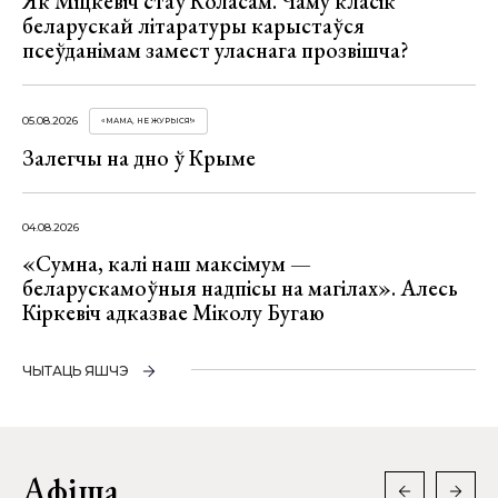
Як Міцкевіч стаў Коласам. Чаму класік
беларускай літаратуры карыстаўся
псеўданімам замест уласнага прозвішча?
05.08.2026
«МАМА, НЕ ЖУРЫСЯ!»
Залегчы на дно ў Крыме
04.08.2026
«Сумна, калі наш максімум —
беларускамоўныя надпісы на магілах». Алесь
Кіркевіч адказвае Міколу Бугаю
ЧЫТАЦЬ ЯШЧЭ
Афіша