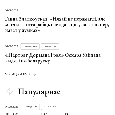
07.08.2026
Ганна Златкоўская: «Няхай не перамаглі, але
магчы — гэта рабіць і не здавацца, нават цяпер,
нават у думках»
07.08.2026
ГРАМАДСТВА
ЛІТАРАТУРА
«Партрэт Дорыяна Грэя» Оскара Уайльда
выдалі па-беларуску
ЧЫТАЦЬ ЯШЧЭ
Папулярнае
04.08.2026
ГРАМАДСТВА
ЛІТАРАТУРА