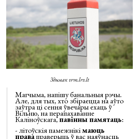
Здымак vrm.lrv.lt
Магчыма, напішу банальныя рэчы.
Але, для тых, хто збіраецца на аўто
заўтра ці сення ўвечары ехаць ў
Вільню, на перапахаванне
Каліноўскага,
павінны памятаць
:
- літоўскія памежнікі
маюць
права
праверыць ў вас наяўнасць