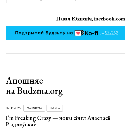
Павал Юхневіч, facebook.com
Апошняе
на Budzma.org
07.08.2026
ГРАМАДСТВА
МУЗЫКА
I’m Freaking Crazy — новы сінгл Анастасіі
Рыдлеўскай