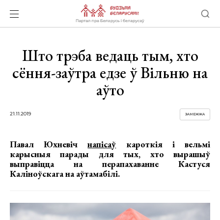
Што трэба ведаць тым, хто
сёння-заўтра едзе ў Вільню на
аўто
21.11.2019
ЗАМЕЖЖА
Павал Юхневіч
напісаў
кароткія і вельмі
карысныя парады для тых, хто вырашыў
выправіцца на перапахаванне Кастуся
Каліноўскага на аўтамабілі.