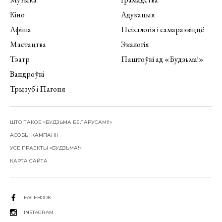
Кіно
Адукацыя
Афіша
Псіхалогія і самаразвіццё
Мастацтва
Экалогія
Тэатр
Паштоўкі ад «Будзьма!»
Вандроўкі
Трызуб і Пагоня
ШТО ТАКОЕ «БУДЗЬМА БЕЛАРУСАМІ!»
АСОБЫ КАМПАНІІ
УСЕ ПРАЕКТЫ «БУДЗЬМА!»
КАРТА САЙТА
FACEBOOK
INSTAGRAM