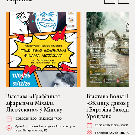
Выстава «Графічныя
Выстава Вольгі На
афарызмы Міхаіла
«Жыццё дзвюх рэк
Лісоўскага» ў Мінску
і Бярэзіна Заходня
Уроцлаве
17.03.2026 16:00 - 31.12.2026 17:00
26.03.2026 16:00 - 25.08.202
Музей гісторыі беларускай літаратуры
(вул. Багдановіча, 13)
Галерэя Клуба MiL (Kościu