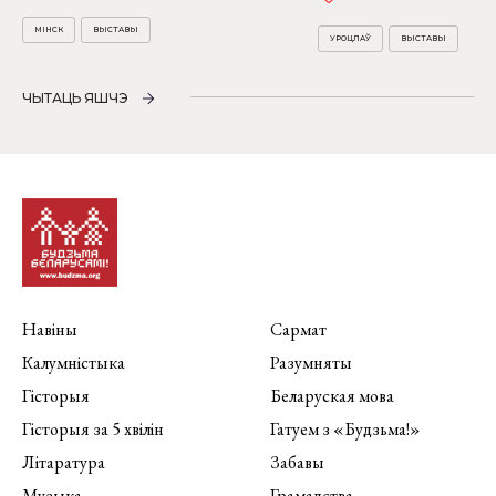
МІНСК
ВЫСТАВЫ
УРОЦЛАЎ
ВЫСТАВЫ
ЧЫТАЦЬ ЯШЧЭ
Навіны
Сармат
Калумністыка
Разумняты
Гісторыя
Беларуская мова
Гісторыя за 5 хвілін
Гатуем з «Будзьма!»
Літаратура
Забавы
Музыка
Грамадства