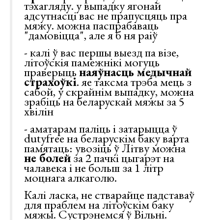
тэхагляду. у выпадку ягонай
адсутнасці вас не прапусцяць пра
мяжу. можна паспрабаваць
"дамовіцца", але я б ня раіў
- калі ў вас першы выезд па візе,
літоўскія памежнікі могуць
праверыць
наяўнасць медычнай
страхоўкі
. яе таксма трэба мець з
сабой, у скрайнім выпадку, можна
зрабіць на беларускай мяжы за 5
хвілін
- аматарам паліць і затарыцца ў
dutyfree на беларускім баку варта
памятаць: увозіць ў Літву можна
не болей
за 2 пачкі цыгарэт на
чалавека і не больш за 1 літр
моцнага алкаголю.
Калі ласка, не стварайце падставаў
для праблем на літоўскім баку
мяжы. Сустрэнемся ў Вільні.