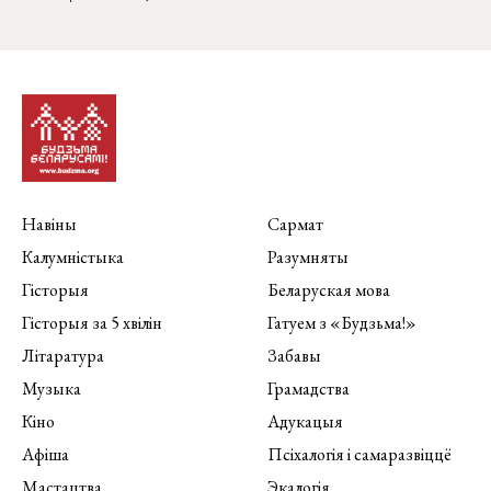
Навіны
Сармат
Калумністыка
Разумняты
Гісторыя
Беларуская мова
Гісторыя за 5 хвілін
Гатуем з «Будзьма!»
Літаратура
Забавы
Музыка
Грамадства
Кіно
Адукацыя
Афіша
Псіхалогія і самаразвіццё
Мастацтва
Экалогія