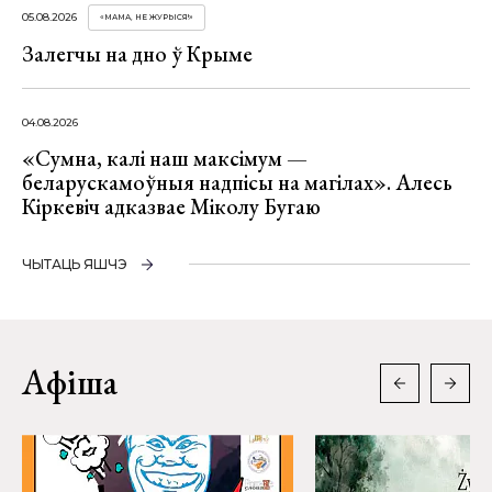
05.08.2026
«МАМА, НЕ ЖУРЫСЯ!»
Залегчы на дно ў Крыме
04.08.2026
«Сумна, калі наш максімум —
беларускамоўныя надпісы на магілах». Алесь
Кіркевіч адказвае Міколу Бугаю
ЧЫТАЦЬ ЯШЧЭ
Афіша