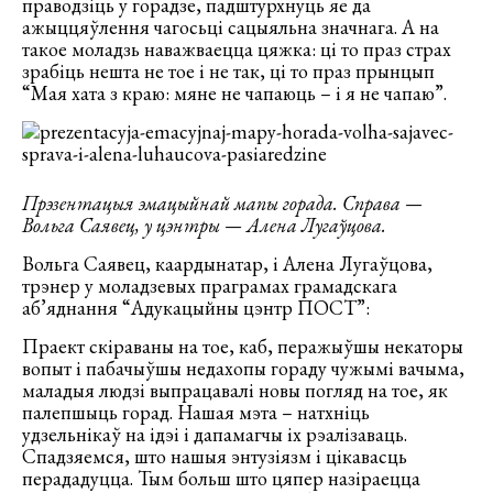
праводзіць у горадзе, падштурхнуць яе да
ажыццяўлення чагосьці сацыяльна значнага. А на
такое моладзь наважваецца цяжка: ці то праз страх
зрабіць нешта не тое і не так, ці то праз прынцып
“Мая хата з краю: мяне не чапаюць – і я не чапаю”.
Прэзентацыя эмацыйнай мапы горада. Справа —
Вольга Саявец, у цэнтры — Алена Лугаўцова.
Вольга Саявец, каардынатар, і Алена Лугаўцова,
трэнер у моладзевых праграмах грамадскага
аб’яднання “Адукацыйны цэнтр ПОСТ”:
Праект скіраваны на тое, каб, перажыўшы некаторы
вопыт і пабачыўшы недахопы гораду чужымі вачыма,
маладыя людзі выпрацавалі новы погляд на тое, як
палепшыць горад. Нашая мэта – натхніць
удзельнікаў на ідэі і дапамагчы іх рэалізаваць.
Спадзяемся, што нашыя энтузіязм і цікавасць
перададуцца. Тым больш што цяпер назіраецца