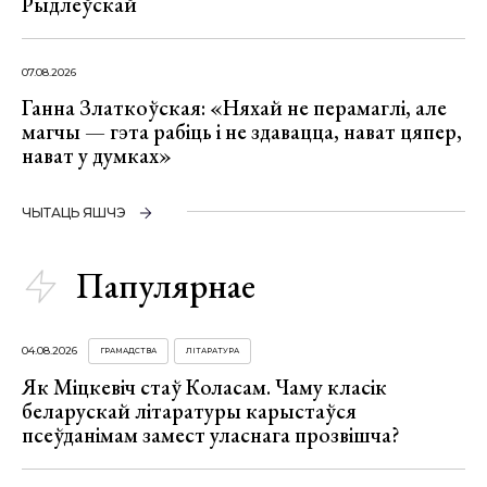
Рыдлеўскай
07.08.2026
Ганна Златкоўская: «Няхай не перамаглі, але
магчы — гэта рабіць і не здавацца, нават цяпер,
нават у думках»
ЧЫТАЦЬ ЯШЧЭ
Папулярнае
04.08.2026
ГРАМАДСТВА
ЛІТАРАТУРА
Як Міцкевіч стаў Коласам. Чаму класік
беларускай літаратуры карыстаўся
псеўданімам замест уласнага прозвішча?