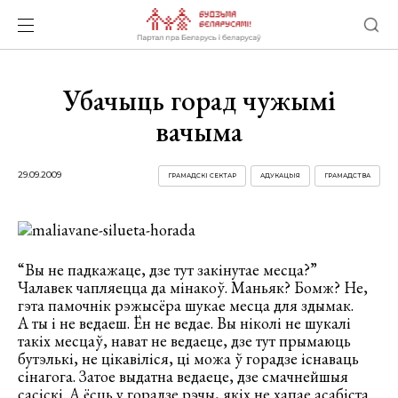
Убачыць горад чужымі
вачыма
29.09.2009
ГРАМАДСКІ СЕКТАР
АДУКАЦЫЯ
ГРАМАДСТВА
“Вы не падкажаце, дзе тут закінутае месца?”
Чалавек чапляецца да мінакоў. Маньяк? Бомж? Не,
гэта памочнік рэжысёра шукае месца для здымак.
А ты і не ведаеш. Ён не ведае. Вы ніколі не шукалі
такіх месцаў, нават не ведаеце, дзе тут прымаюць
бутэлькі, не цікавіліся, ці можа ў горадзе існаваць
сінагога.
Затое выдатна ведаеце, дзе смачнейшыя
сасіскі. А ёсць у горадзе рэчы, якіх не хапае асабіста