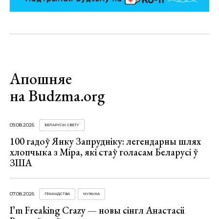
Апошняе
на Budzma.org
09.08.2026
БЕЛАРУСЫ СВЕТУ
100 гадоў Янку Запрудніку: легендарны шлях
хлопчыка з Міра, які стаў голасам Беларусі ў
ЗША
07.08.2026
ГРАМАДСТВА
МУЗЫКА
I’m Freaking Crazy — новы сінгл Анастасіі