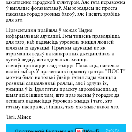
захапленне гарадской культурай. Але гэта пераважна
ў выглядзе фотавыставаў. Мы ж жадаем не проста
паказаць горад з розных бакоў, але і нешта зрабіць
для яго.
Прэзентацыя прайшла ў межах Тыдня
нефармальнай адукацыі. Гэты тыдзень праводзіцца
для таго, каб падвысіць узровень жыцця людзей
шляхам іх адукацыі. Прычым адукацыі не як
атрымання ведаў па канкрэтных дысцыплінах, а
хутчэй ведаў, якія здольныя змяніць
светаўспрыняцце і лад жыцця. Паказаць, наколькі
вялікі выбар. У прэзентацыі праекту цэнтра “ПОСТ”
можна было не толькі ўявіць гэтыя лады жыцця з
рознымі сацыяльнымі ролямі, але і адчуць іх,
ужыцца ў іх. Ідэя гэтага праекту адрозніваецца ад
шмат якіх іншых тым, што праз змены ў горадзе да
лепшага падвысіцца ўзровень жыцця і таго, хто
гэтаму паспрыяе, і іншых, тых, хто жыве вакол яго.
Тэгі:
Мінск