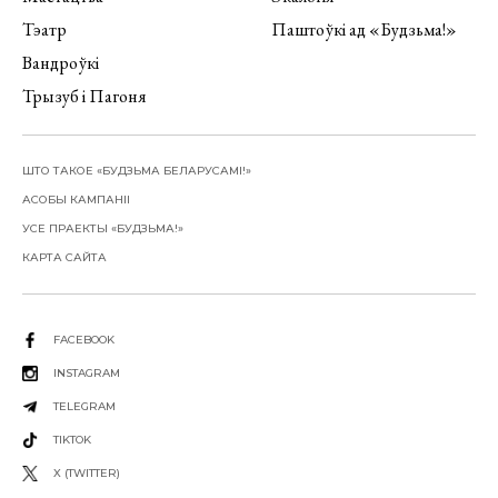
Тэатр
Паштоўкі ад «Будзьма!»
Вандроўкі
Трызуб і Пагоня
ШТО ТАКОЕ «БУДЗЬМА БЕЛАРУСАМІ!»
АСОБЫ КАМПАНІІ
УСЕ ПРАЕКТЫ «БУДЗЬМА!»
КАРТА САЙТА
FACEBOOK
INSTAGRAM
TELEGRAM
TIKTOK
X (TWITTER)