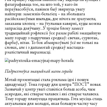
фатаграфаваць тое, на што той, у каго ён
пераўвасобіўся, павінен быў звярнуць увагу
найперш: замежнік-бельгіец – на збольшага
расійскамоўныя шыльды, дзе нічога не зразумела;
закаханы хлопец – на ўтульныя кавярні, куды можна
запрасіць дзяўчыну…У трэцім блоку замест
традыцыйнай рэфлексіі ўсе разам рабілі эмацыйную
мапу гораду з падручных сродкаў: свечак, сурвэтак,
фарбаў, нітак. То бок абмяркоўвалі ўсё не толькі на
словах, але і з дапамогай сродкаў мастацка-
рэалістычнай выразнасці.
Падрыхтоўка эмацыйнай мапы горада
Мэтай прэзентацыі стала рэклама ідэі і пошук
аднадумцаў. Тэма гораду для цэнтра “ПОСТ” новая.
Зазвычай у цэнтр увагі ставіліся больш асоба, чым
асяродак, які стварае чалавек і які стварае чалавека.
Тэму гораду плануецца працягваць. Гэта мусіць стаць
актуальным для моладзі, якая большую частку часу