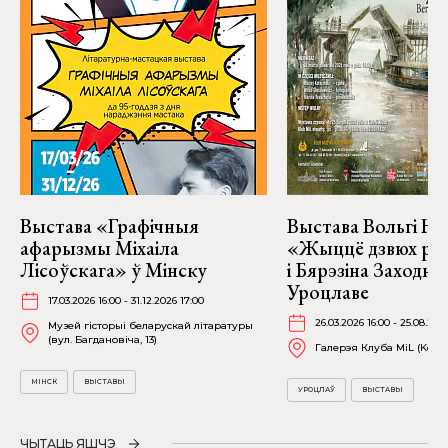
Выстава «Графічныя
Выстава Вольгі На
афарызмы Міхаіла
«Жыццё дзвюх рэк
Лісоўскага» ў Мінску
і Бярэзіна Заходня
Уроцлаве
17.03.2026 16:00 - 31.12.2026 17:00
26.03.2026 16:00 - 25.08.202
Музей гісторыі беларускай літаратуры
(вул. Багдановіча, 13)
Галерэя Клуба MiL (Kościu
МІНСК
ВЫСТАВЫ
УРОЦЛАЎ
ВЫСТАВЫ
ЧЫТАЦЬ ЯШЧЭ