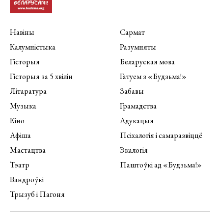
Навіны
Сармат
Калумністыка
Разумняты
Гісторыя
Беларуская мова
Гісторыя за 5 хвілін
Гатуем з «Будзьма!»
Літаратура
Забавы
Музыка
Грамадства
Кіно
Адукацыя
Афіша
Псіхалогія і самаразвіццё
Мастацтва
Экалогія
Тэатр
Паштоўкі ад «Будзьма!»
Вандроўкі
Трызуб і Пагоня