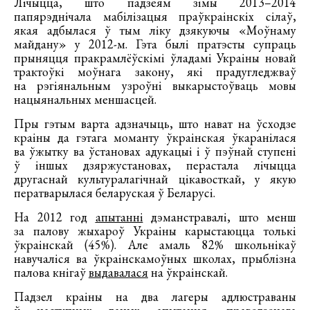
Лічыцца, што падзеям зімы 2013–2014
папярэднічала мабілізацыя праўкраінскіх сілаў,
якая адбылася ў тым ліку дзякуючы «Моўнаму
майдану» у 2012-м. Гэта былі пратэсты супраць
прыняцця пракрамлёўскімі ўладамі Украіны новай
трактоўкі моўнага закону, які прадугледжваў
на рэгіянальным узроўні выкарыстоўваць мовы
нацыянальных меншасцей.
Пры гэтым варта адзначыць, што нават на ўсходзе
краіны да гэтага моманту ўкраінская ўкаранілася
ва ўжытку ва ўстановах адукацыі і ў пэўнай ступені
ў іншых дзяржустановах, перастала лічыцца
другаснай культуралагічнай цікавосткай, у якую
ператварылася беларуская ў Беларусі.
На 2012 год
апытанні
дэманстравалі, што менш
за палову жыхароў Украіны карыстаюцца толькі
ўкраінскай (45%). Але амаль 82% школьнікаў
навучаліся ва ўкраінскамоўных школах, прыблізна
палова кнігаў
выдавалася
на ўкраінскай.
Падзел краіны на два лагеры адлюстраваны