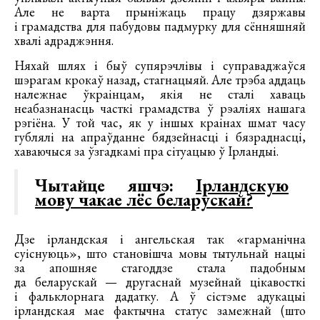
Але не варта прыніжаць працу дзяржавы
і грамадства для пабудовы падмурку для сённяшняй
хвалі адраджэння.
Няхай шлях і быў супярэчлівы і суправаджаўся
шэрагам крокаў назад, стагнацыяй. Але трэба аддаць
належнае ўкраінцам, якія не сталі хаваць
неабазнанасць часткі грамадства ў рэаліях нашага
рэгіёна. У той час, як у іншых краінах шмат часу
гублялі на апраўданне бядзейнасці і бязраднасці,
хаваючыся за ўзгадкамі пра сітуацыю ў Ірландыі.
Чытайце яшчэ:
Ірландскую
мову чакае лёс беларускай?
Дзе ірландская і ангельская так «гарманічна
суіснуюць», што становішча мовы тытульнай нацыі
за апошняе стагоддзе стала падобным
да беларускай — другаснай музейнай цікавосткі
і фальклорнага дадатку. А ў сістэме адукацыі
ірландская мае фактычна статус замежнай (што