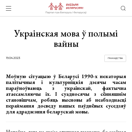
Украінская мова ў полымі
вайны
19.04.2023
ГРАМАДСТВА
Моўную сітуацыю ў Беларусі 1990-х некаторыя
палітычныя і культурніцкія дзеячы часам
параўноўваюць з украінскай, фактычна
атаесамляючы іх. І суадносячы з сённяшнім
становішчам, робяць высновы аб неабходнасці
пераймання досведу нашых паўднёвых суседзяў
для адраджэння беларускай мовы.
Напэўна, гэта не зусім слушныя высновы, бо моўная