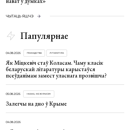
нават у думках»
ЧЫТАЦЬ ЯШЧЭ
Папулярнае
04.08.2026
ГРАМАДСТВА
ЛІТАРАТУРА
Як Міцкевіч стаў Коласам. Чаму класік
беларускай літаратуры карыстаўся
псеўданімам замест уласнага прозвішча?
05.08.2026
«МАМА, НЕ ЖУРЫСЯ!»
Залегчы на дно ў Крыме
04.08.2026