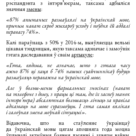
рэспандэнта з інтэрв’юерам, таксама адбыліся
значныя
змены
:
«87% апытаных размаўлялі на ўкраінскай мове,
прычым нават сярод жыхароў усходу і поўдня ёй аддалі
перавагу 74%».
Калі параўнаць з 50% у 2014-м, выяўляецца вельмі
цікавая тэндэнцыя, якую таксама адзначае і замоўнік
гэтага даследавання ў сваім
артыкуле
:
«Гэта, вядома, не азначае, што з гэтага часу
ажно 87% ці хаця б 74% нашых суайчыннікаў будуць
размаўляць пераважна на ўкраінскай мове.
Але ў больш-менш фармальных зносінах (нават
па тэлефоне з дому, з працы ці там, дзе іх заспеў званок
інтэрв’юера) абсалютная большасць лічыць за правіла
адказваць на мове суразмоўцы. І гэта самая вялікая
і галоўная змена моўнай сітуацыі».
Відавочна, што на стаўленне ўкраінцаў
да ўкраінскай мовы цягам апошняга года моцна
ўплывалі актыўныя баявыя дзеянні і ахвяры вайны.