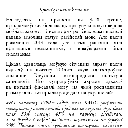
Крыніца: naurok.com.ua
Нягледзячы на пратэсты па ўсёй краіне,
пракрамлёўская большасць прасунула новую версію
моўнага закону. І ў некаторых рэгіёнах нават паспелі
надаць асаблівы статус расійскай мове. Але пасля
рэвалюцыі 2014 года ўсе гэтыя рашэнні былі
прызнаныя незаконнымі, і новаўвядзенні былі
скасаваныя.
Цікава адзначыць моўную сітуацыю адразу пасля
падзеяў на пачатку 2014-га, якую адлюстроўвае
апытанне Кіеўскага міжнароднага інстытута
сацыялогіі
. Яго супрацоўнікі акрамя адказаў
на пытанні фіксавалі мову, на якой рэспандэнты
размаўлялі з імі пры звароце да іх на ўкраінскай:
«На пачатку 1990-х гадоў, калі КМІС упершыню
выкарыстаў гэты метад, суадносіны моўных груп былі
каля 55% супраць 45% на карысць расійскай,
а на ўсходзе і поўдні расійская пераважала на ўзроўні
90%. Потым гэтыя суадносіны паступова змяніліся