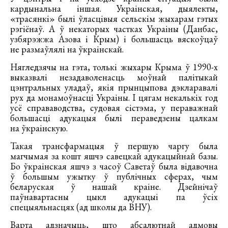
кардынальна іншая. Украінская, дыялекты,
«трасянкі» былі ўласцівыя сельскім жыхарам гэтых
рэгіёнаў. А ў некаторых частках Украіны (Данбас,
узбярэжжа Азова і Крым) і большасць вяскоўцаў
не размаўлялі на ўкраінскай.
Нягледзячы на гэта, толькі жыхары Крыма ў 1990-х
выказвалі незадаволенасць моўнай палітыкай
цэнтральных уладаў, якія прынцыпова дэкларавалі
рух да монамоўнасці Украіны. І цягам некалькіх год
усё справаводства, судовая сістэма, у пераважнай
большасці адукацыя былі пераведзены цалкам
на ўкраінскую.
Такая трансфармацыя ў першую чаргу была
магчымая за кошт яшчэ савецкай адукацыйнай базы.
Бо ўкраінская яшчэ з часоў Саветаў была відавочна
ў большым ужытку ў публічных сферах, чым
беларуская ў нашай краіне. Дзейнічаў
паўнавартасны цыкл адукацыі па ўсіх
спецыяльнасцях (ад школы да ВНУ).
Варта адзначыць, што абсалютнай адмовы