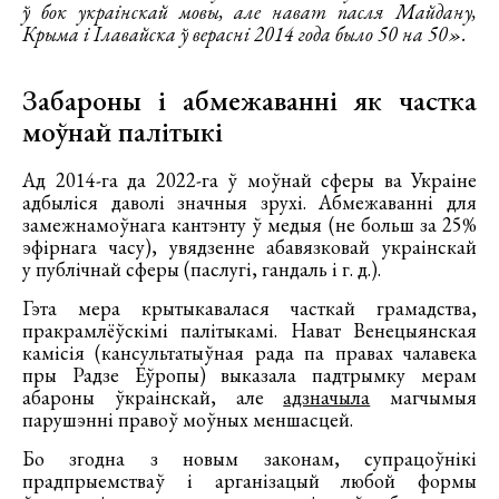
ў бок украінскай мовы, але нават пасля Майдану,
Крыма і Ілавайска ў верасні 2014 года было 50 на 50».
Забароны і абмежаванні як частка
моўнай палітыкі
Ад 2014-га да 2022-га ў моўнай сферы ва Украіне
адбыліся даволі значныя зрухі. Абмежаванні для
замежнамоўнага кантэнту ў медыя (не больш за 25%
эфірнага часу), увядзенне абавязковай украінскай
у публічнай сферы (паслугі, гандаль і г. д.).
Гэта мера крытыкавалася часткай грамадства,
пракрамлёўскімі палітыкамі. Нават Венецыянская
камісія (кансультатыўная рада па правах чалавека
пры Радзе Еўропы) выказала падтрымку мерам
абароны ўкраінскай, але
адзначыла
магчымыя
парушэнні правоў моўных меншасцей.
Бо згодна з новым законам, супрацоўнікі
прадпрыемстваў і арганізацый любой формы