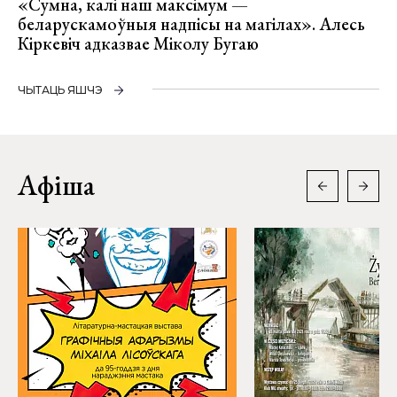
«Сумна, калі наш максімум —
беларускамоўныя надпісы на магілах». Алесь
Кіркевіч адказвае Міколу Бугаю
ЧЫТАЦЬ ЯШЧЭ
Афіша