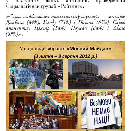
ў наступных даных апытання, праведзенага
Сацыялагічнай групай «Рэйтынг»:
«Сярод найбольшых прыхільнікаў двухмоўя — жыхары
Данбаса (84%), Усходу (71%) і Поўдня (65%). Сярод
апанентаў Цэнтр (58%), Поўнач (68%) і Захад
(89%)».