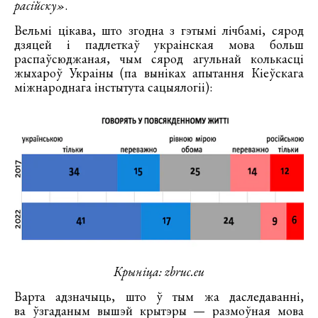
расійску»
.
Вельмі цікава, што згодна з гэтымі лічбамі, сярод
дзяцей і падлеткаў украінская мова больш
распаўсюджаная, чым сярод агульнай колькасці
жыхароў Украіны (па выніках апытання Кіеўскага
міжнароднага інстытута сацыялогіі):
Крыніца: zbruc.eu
Варта адзначыць, што ў тым жа даследаванні,
ва ўзгаданым вышэй крытэры — размоўная мова