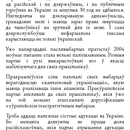
ад расійскай і на дзяржаўным, і на публічным
узроўнях ва Украіне за мінулыя 30 год не адбылося.
Нягледзячы на дэклараваную аднамоўнасць,
грамадзяне мелі і маюць зараз права звяртацца
да чыноўнікаў на зручнай для іх мове. І самі
дзяржслужбоўцы нефармальна таксама
карыстаюцца не толькі ўкраінскай.
Ужо напярэдадні паслявыбарчых пратэстаў 2004
моўнае пытанне стала вельмі палітызаваным. Розныя
партыі і рухі выкарыстоўвалі яго ў якасці
мабілізуючага для сваіх прыхільнікаў.
Пракрамлёўскія сілы палохалі сваіх выбарцаў
верагоднасцю «канчатковай украінізацыі», якую
маюць рэалізаваць іхнія апаненты. Праеўрапейскія
партыі апелявалі да сваіх прыхільнікаў, якія ўжо
на той момант атаесамлялі дэрусіфікацыю
з еўрапейскім геастратэгічным выбарам.
Трэба аддаць належнае сістэме адукацыі ва Украіне.
Бо менавіта дзякуючы яе працы доля
расійскамоўных, якія падчас атрымання адукацыі