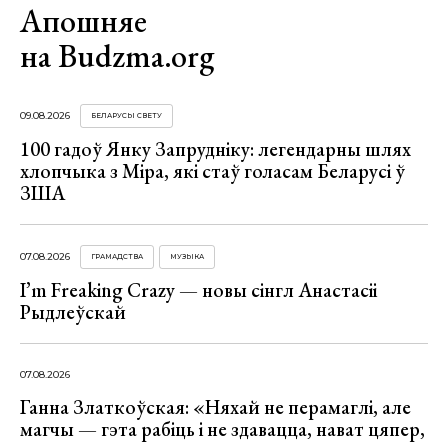
Апошняе
на Budzma.org
09.08.2026
БЕЛАРУСЫ СВЕТУ
100 гадоў Янку Запрудніку: легендарны шлях
хлопчыка з Міра, які стаў голасам Беларусі ў
ЗША
07.08.2026
ГРАМАДСТВА
МУЗЫКА
I’m Freaking Crazy — новы сінгл Анастасіі
Рыдлеўскай
07.08.2026
Ганна Златкоўская: «Няхай не перамаглі, але
магчы — гэта рабіць і не здавацца, нават цяпер,