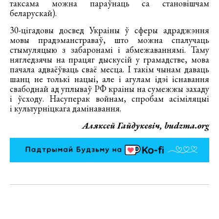
таксама можна параўнаць са становішчам
беларускай).
30-цігадовы досвед Украіны ў сферы адраджэння
мовы прадэманстраваў, што можна спалучаць
стымуляцыю з забаронамі і абмежаваннямі. Таму
нягледзячы на працяг дыскусій у грамадстве, мова
пачала адваёўваць сваё месца. І такім чынам даваць
шанц не толькі нацыі, але і агулам ідэі існавання
свабоднай ад уплываў РФ краіны на сумежжы захаду
і ўсходу. Насуперак войнам, спробам асіміляцыі
і культурніцкага дамінавання.
Аляксей Гайдукевіч, budzma.org