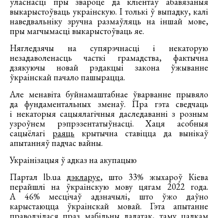
ўласнасці пры звароце да кліентаў абавязаныя
выкарыстоўваць украінскую. І толькі ў выпадку, калі
наведвальніку зручна размаўляць на іншай мове,
пры магчымасці выкарыстоўваць яе.
Нягледзячы на супярэчнасці і некаторую
незадаволенасць часткі грамадства, фактычна
дзякуючы новай рэдакцыі закона ўжыванне
ўкраінскай пачало пашырацца.
Але менавіта буйнамаштабнае ўварванне прывяло
да фундаментальных зменаў. Пра гэта сведчаць
і некаторыя сацыялагічныя даследаванні з розным
узроўнем рэпрэзентатыўнасці. Хаця асобныя
сацыёлагі
раяць
крытычна ставіцца да вынікаў
апытанняў падчас вайны.
Украінізацыя ў адказ на акупацыю
Партал lb.ua
дэкларуе
, што 33% жыхароў Кіева
перайшлі на ўкраінскую мову цягам 2022 года.
А 46% месцічаў адзначылі, што ўжо даўно
карыстаюцца ўкраінскай мовай. Гэта апытанне
праводзілася праз мабільны дадатак, таму цалкам