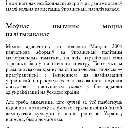
і пры нагодах неабходнасці звароту да дзяржорганаў
маглі вольна карыстацца ўкраінскай, павялічвалася.
Моўнае пытанне моцна
палітызаванае
Можна адзначыць, што менавіта Майдан 2004
канчаткова аформіў ва ўкраінскай палітыцы
магістральныя тэматыкі, на акіх паразітавалі сілы
з розных бакоў палітычнага спектру. Такім чынам
размяжоўваючы краіну на супрацьлеглыя полюсы —
праеўрапейскі з імкненнем да дамінавання
ўкраінскай і пракрамлёўскі з захаваннем моўнага
статус-кво і паступовым ухілам у бок адмовы
ад украінізацыі на ўсходзе краіны.
Але трэба адзначыць, што хутчэй за ўсё пазбегнуць
падобных працэсаў ва ўмовах страты пазіцый былой
дамінуючай культуры ў такой краіне як Украіна,
напэўна, было немагчыма.