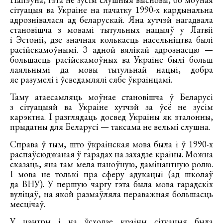
сітуацыя ва Украіне на пачатку 1990-х кардынальна
адрознівалася ад беларускай. Яна хутчэй нагадвала
становішча з мовамі тытульных нацыяў у Латвіі
і Эстоніі, дзе значная колькасць насельніцтва былі
расійскамоўнымі. З адной вялікай адрознасцю —
большасць расійскамоўных ва Украіне былі больш
лаяльнымі да мовы тытульнай нацыі, добра
яе разумелі і ўсведамлялі сябе ўкраінцамі.
Таму атаесамляць моўнае становішча ў Беларусі
з сітуацыяй ва Украіне хутчэй за ўсё не зусім
карэктна. І разглядаць досвед Украіны як эталонны,
прыдатны для Беларусі — таксама не вельмі слушна.
Справа ў тым, што ўкраінская мова была і ў 1990-х
распаўсюджаная ў гарадах на захадзе краіны. Можна
сказаць, яна там мела паноўную, дамінантную ролю.
І мова не толькі пра сферу адукацыі (ад школаў
да ВНУ). У першую чаргу гэта была мова гарадскіх
вуліцаў, на якой размаўляла пераважная большасць
месцічаў.
У цэнтры і на ўсходзе краіны сітуацыя была