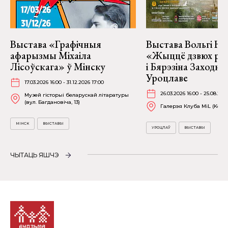
Выстава «Графічныя
Выстава Вольгі На
афарызмы Міхаіла
«Жыццё дзвюх рэк
Лісоўскага» ў Мінску
і Бярэзіна Заходня
Уроцлаве
17.03.2026 16:00 - 31.12.2026 17:00
26.03.2026 16:00 - 25.08.202
Музей гісторыі беларускай літаратуры
(вул. Багдановіча, 13)
Галерэя Клуба MiL (Kościu
МІНСК
ВЫСТАВЫ
УРОЦЛАЎ
ВЫСТАВЫ
ЧЫТАЦЬ ЯШЧЭ