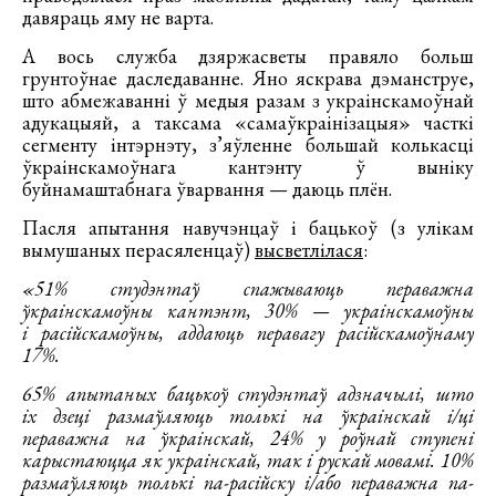
давяраць яму не варта.
А вось служба дзяржасветы правяло больш
грунтоўнае даследаванне. Яно яскрава дэманструе,
што абмежаванні ў медыя разам з украінскамоўнай
адукацыяй, а таксама «самаўкраінізацыя» часткі
сегменту інтэрнэту, з’яўленне большай колькасці
ўкраінскамоўнага кантэнту ў выніку
буйнамаштабнага ўварвання — даюць плён.
Пасля апытання навучэнцаў і бацькоў (з улікам
вымушаных перасяленцаў)
высветлілася
:
«51% студэнтаў спажываюць пераважна
ўкраінскамоўны кантэнт, 30% —
украінскамоўны
і расійскамоўны, аддаюць перавагу расійскамоўнаму
17%.
65% апытаных бацькоў студэнтаў адзначылі, што
іх дзеці размаўляюць
толькі на ўкраінскай і/ці
пераважна на ўкраінскай, 24%
у роўнай ступені
карыстаюцца як украінскай, так і рускай мовамі. 10%
размаўляюць толькі па-расійску і/або пераважна па-