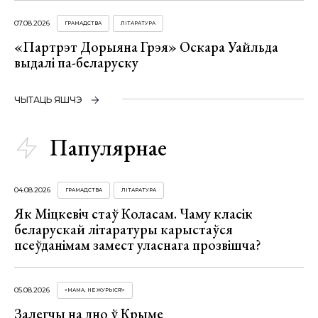
07.08.2026
ГРАМАДСТВА
ЛІТАРАТУРА
«Партрэт Дорыяна Грэя» Оскара Уайльда
выдалі па-беларуску
ЧЫТАЦЬ ЯШЧЭ
Папулярнае
04.08.2026
ГРАМАДСТВА
ЛІТАРАТУРА
Як Міцкевіч стаў Коласам. Чаму класік
беларускай літаратуры карыстаўся
псеўданімам замест уласнага прозвішча?
05.08.2026
«МАМА, НЕ ЖУРЫСЯ!»
Залегчы на дно ў Крыме