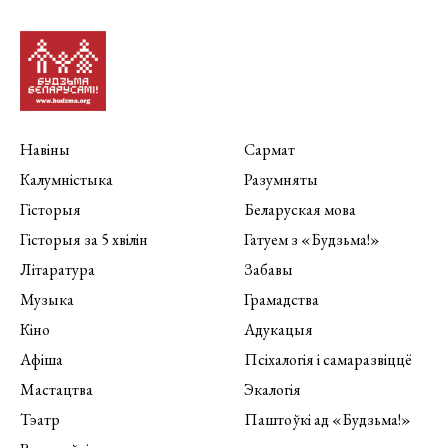
Навіны
Сармат
Калумністыка
Разумняты
Гісторыя
Беларуская мова
Гісторыя за 5 хвілін
Гатуем з «Будзьма!»
Літаратура
Забавы
Музыка
Грамадства
Кіно
Адукацыя
Афіша
Псіхалогія і самаразвіццё
Мастацтва
Экалогія
Тэатр
Паштоўкі ад «Будзьма!»