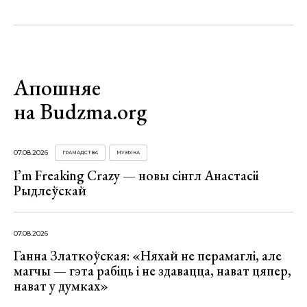
Апошняе
на Budzma.org
07.08.2026
ГРАМАДСТВА
МУЗЫКА
I’m Freaking Crazy — новы сінгл Анастасіі
Рыдлеўскай
07.08.2026
Ганна Златкоўская: «Няхай не перамаглі, але
магчы — гэта рабіць і не здавацца, нават цяпер,
нават у думках»