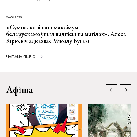
04.08.2026
«Сумна, калі наш максімум —
беларускамоўныя надпісы на магілах». Алесь
Кіркевіч адказвае Міколу Бугаю
ЧЫТАЦЬ ЯШЧЭ
Афіша