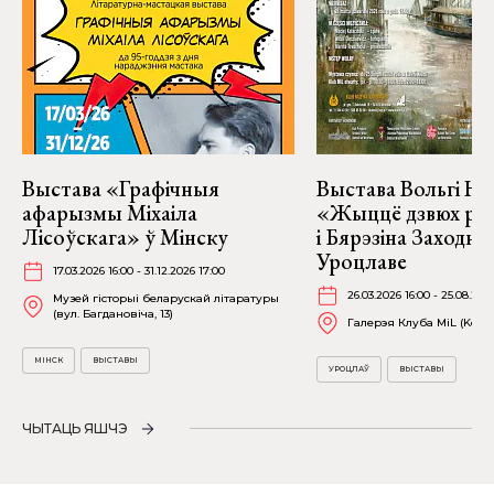
Выстава «Графічныя
Выстава Вольгі На
афарызмы Міхаіла
«Жыццё дзвюх рэк
Лісоўскага» ў Мінску
і Бярэзіна Заходня
Уроцлаве
17.03.2026 16:00 - 31.12.2026 17:00
26.03.2026 16:00 - 25.08.202
Музей гісторыі беларускай літаратуры
(вул. Багдановіча, 13)
Галерэя Клуба MiL (Kościu
МІНСК
ВЫСТАВЫ
УРОЦЛАЎ
ВЫСТАВЫ
ЧЫТАЦЬ ЯШЧЭ