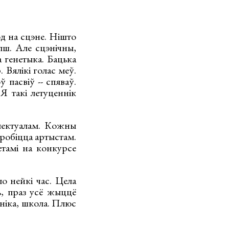
од на сцэне. Нішто
епш. Але сцэнічны,
 генетыка. Бацька
 Вялікі голас меў.
 пасвіў -- спяваў.
Я такі летуценнік
электуалам. Кожны
 робіцца артыстам.
тамі на конкурсе
ло нейкі час. Цела
, праз усё жыццё
хніка, школа. Плюс