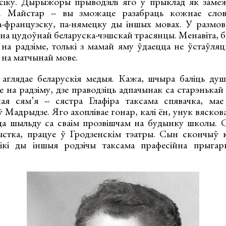
іку. Дырыжоры прыводзілі яго ў прыклад як замежн
у. Майстар -- вы зможаце разабраць кожнае слов
а-французску, па-нямецку ды іншых мовах. У размо
на цудоўнай беларуска-чэшскай трасянцы. Менавіта, б
на радзіме, толькі з мамай яму ўдаецца не ўстаўляць
 на матчынай мове.
аглядае беларускія медыя. Кажа, шчыра баліць душ
на радзіму, дзе праводзіць адпачынак са старэнькай 
ная сям’я -- сястра Глафіра таксама спявачка, ма
Мадрыдзе. Яго ахоплівае гонар, калі ён, унук вясков
 шыльду са сваім прозвішчам на будынку школы. Ся
ыстка, працуе ў Гродзенскім тэатры. Сын скончыў 
нікі ды іншыя родзічы таксама прафесійна прыгар