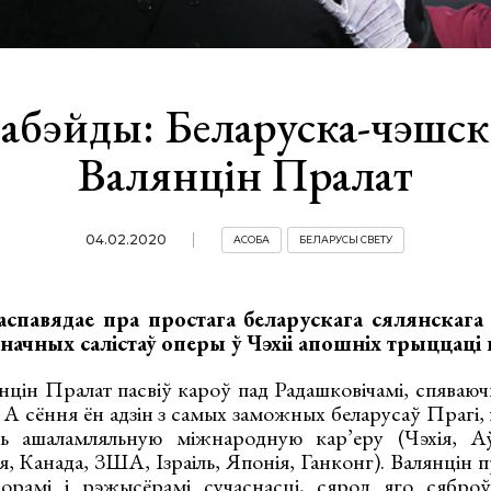
абэйды: Беларуска-чэшск
Валянцін Пралат
04.02.2020
АСОБА
БЕЛАРУСЫ СВЕТУ
спавядае пра простага беларускага сялянскага 
начных салістаў оперы ў Чэхіі апошніх трыццаці 
нцін Пралат пасвіў кароў пад Радашковічамі, спяваюч
. А сёння ён адзін з самых заможных беларусаў Прагі,
ць ашаламляльную міжнародную кар’еру (Чэхія, Аў
 Канада, ЗША, Ізраіль, Японія, Ганконг). Валянцін п
рамі і рэжысёрамі сучаснасці, сярод яго сяброў