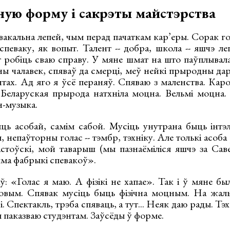
ную форму і сакрэты майстэрства
 вакальна лепей, чым перад пачаткам кар’еры. Сорак г
спеваку, як вопыт. Талент -- добра, школа -- яшчэ л
 робіць сваю справу. У мяне шмат на што паўплывала
ы чалавек, спяваў да смерці, меў нейкі прыродны дар.
тах. Ад яго я ўсё пераняў. Спяваю з маленства. Кароў
. Беларуская прырода натхніла моцна. Вельмі моцна. 
н-музыка.
ць асобай, самім сабой. Мусіць унутрана быць інт
, непаўторны голас -- тэмбр, тэхніку. Але толькі асоба
оўскі, мой таварыш (мы пазнаёміліся яшчэ за Саве
Няма фабрыкі спевакоў».
: «Голас я маю. А фізікі не хапае». Так і ў мяне бы
овым. Спявак мусіць быць фізічна моцным. На жаль
. Спектакль, трэба спяваць, а тут... Неяк даю рады. Тэ
 паказваю студэнтам. Заўсёды ў форме.