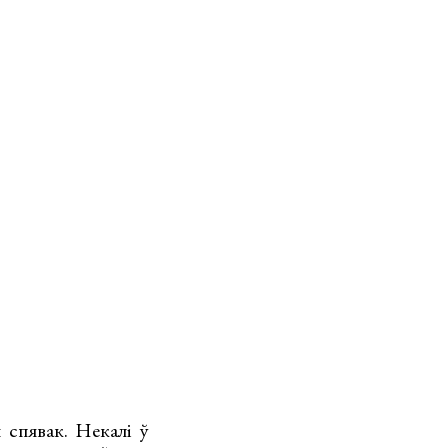
 спявак. Некалі ў