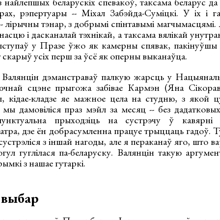
 найлепшых беларускіх спевакоў, таксама беларус да 
рах, рэпертуары -- Міхал Забэйда-Суміцкі. У іх і г
- лірычны тэнар, з добрымі спінтавымі магчымасцямі.
сцю і дасканалай тэхнікай, а таксама вялікай унутра
ыступаў у Празе ўжо як камерны спявак, пакінуўшы 
 скарыў усіх перш за ўсё як оперны выканаўца.
ў Валянцін дэманстраваў палкую жарсць у Нацыяналь
ючнай сцэне прыгожа забівае Кармэн (Яна Сікорава
ы, кідае-кладзе яе мажное цела на студню, з якой 
 мы дамовіліся праз мэйл за месяц -- без дадатковых
пунктуальна прыходзіць на сустрэчу ў кавярні 
тра, дзе ён добрасумленна працуе трыццаць гадоў. Тут
 сустрэліся з іншай нагоды, але я пераканаў яго, што в
огул гуглілася па-беларуску. Валянцін такую аргуме
ымкі з нашае гутаркі.
 выбар