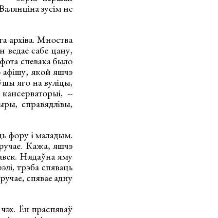
Валянціна зусім не
га архіва. Мноства
н ведае сабе цану,
 фота спевака было
 афішу, якой яшчэ
ўшы яго на вуліцы,
ансерваторыі, --
ыры, справядлівы,
ць фору і маладым.
ыручае. Кажа, яшчэ
лавек. Нядаўна яму
элі, трэба спяваць
ручае, спявае адну
 чэх. Ён праспяваў