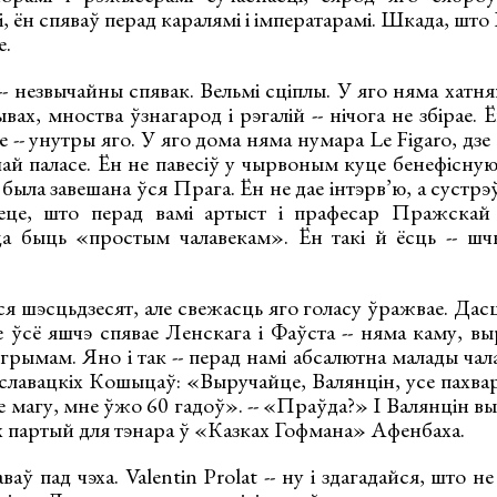
, ён спяваў перад каралямі і імператарамі. Шкада, што 
е.
- незвычайны спявак. Вельмі сціплы. У яго няма хатня
ах, мноства ўзнагарод і рэгалій -- нічога не збірае. Ё
е -- унутры яго. У яго дома няма нумара Le Figaro, дзе
ай паласе. Ён не павесіў у чырвоным куце бенефісную
 была завешана ўся Прага. Ён не дае інтэрв’ю, а сустрэ
еце, што перад вамі артыст і прафесар Пражскай к
а быць «простым чалавекам». Ён такі й ёсць -- шч
я шэсцьдзесят, але свежасць яго голасу ўражвае. Дас
е ўсё яшчэ спявае Ленскага і Фаўста -- няма каму, в
грымам. Яно і так -- перад намі абсалютна малады ча
 славацкіх Кошыцаў: «Выручайце, Валянцін, усе пахвар
е магу, мне ўжо 60 гадоў». -- «Праўда?» І Валянцін вы
х партый для тэнара ў «Казках Гофмана» Афенбаха.
ў пад чэха. Valentin Prolat -- ну і здагадайся, што не