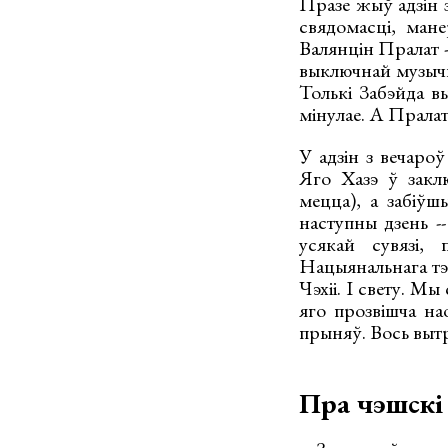
Празе жыў адзін з
свядомасці, мане
Валянцін Пралат -
выключнай музычна
Толькі Забэйда в
мінулае. А Пралат
У адзін з вечаро
Яго Хазэ ў закл
мецца), а забіўш
наступны дзень --
усякай сувязі, 
Нацыянальнага тэа
Чэхіі. І свету. Мы
яго прозвішча на
прыняў. Вось вытр
Пра чэшскі