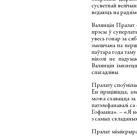
сусветнай велічыні
ведаюць на радзім
Валянцін Пралат -
прэсы ў суперлатыв
увесь гонар за сяб
змешчана на перш
паўтара года таму
ніколі не падума
Валянцін імкнецц
спагадлівы.
Пралату споўнілас
Ён працівіцца, ал
можа схавацца за 
патэлефанавалі са
Гофмана». -- «Я н
з самых складаны
Пралат мімікрырава