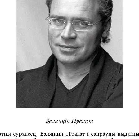
Валянцін Пралат
атны еўрапеец, Валянцін Пралат і сапраўды выдатны