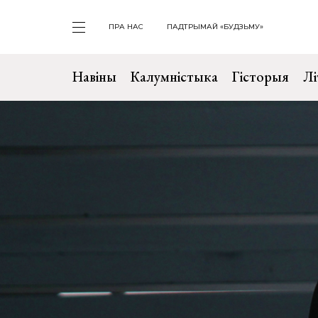
ПРА НАС
ПАДТРЫМАЙ «БУДЗЬМУ»
Навіны
Калумністыка
Гісторыя
Лі