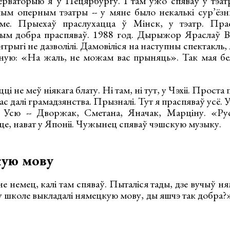
серваторыю я ў Пецярбургу. І там ужо спяваў у тэат
ым оперным тэатры -- у мяне было некалькі сур’ёз
іме. Прыехаў праслухацца ў Мінск, у тэатр. Прас
чым добра праспяваў. 1988 год. Дырыжор Яраслаў В
інтрыгі не дазволілі. Дамовіліся на наступны спектакль,
аную: «На жаль, не можам вас прыняць». Так мая бе
ці не меў ніякага блату. Ні там, ні тут, у Чэхіі. Проста 
ас далі грамадзянства. Прызналі. Тут я праспяваў усё. 
 Усю -- Дворжак, Сметана, Яначак, Марціну. «Р
еце, нават у Японіі. Чужынец спяваў чэшскую музыку.
ую мову
 не немец, калі там спяваў. Пыталіся тады, дзе вучыў 
у школе выкладалі нямецкую мову, ды яшчэ так добра?» -