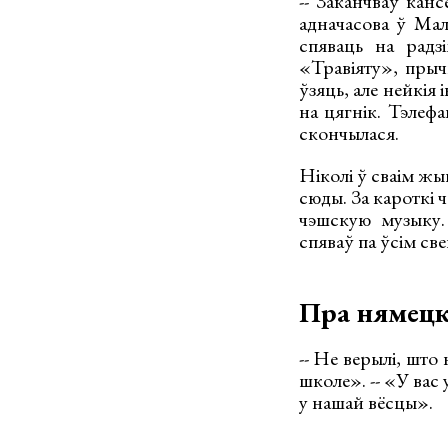
-- Заканчваў кан
адначасова ў Мал
спяваць на радз
«Травіяту», пры
ўзяць, але нейкія 
на цягнік. Тэлеф
скончылася.
Ніколі ў сваім жыц
сюды. За кароткі ч
чэшскую музыку.
спяваў па ўсім св
Пра нямецк
-- Не верылі, што
школе». -- «У вас 
у нашай вёсцы».