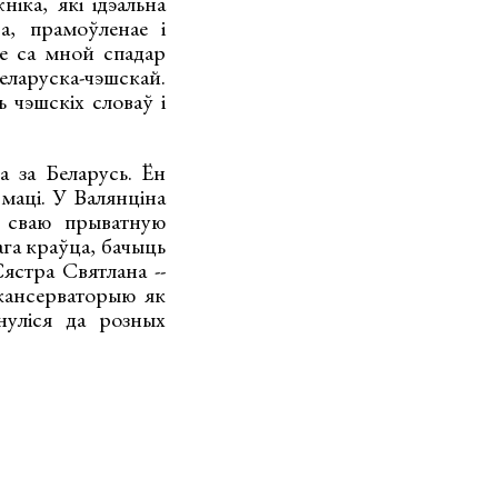
іка, які ідэальна
а, прамоўленае і
ве са мной спадар
еларуска-чэшскай.
 чэшскіх словаў і
а за Беларусь. Ён
маці. У Валянціна
е сваю прыватную
ага краўца, бачыць
стра Святлана --
кансерваторыю як
нуліся да розных