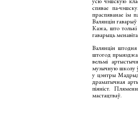
усю чэшскую клас
спявае па-чэшск
праспяванае ім п
Валянцін гаварыў 
Кажа, што толькі 
гаварыць менавіта
Валянцін штодня 
штогод прыязджае 
вельмі артыстыч
музычную школу ў 
у цэнтры Мадрыда
драматычная арт
піяніст. Плямен
мастацтваў.