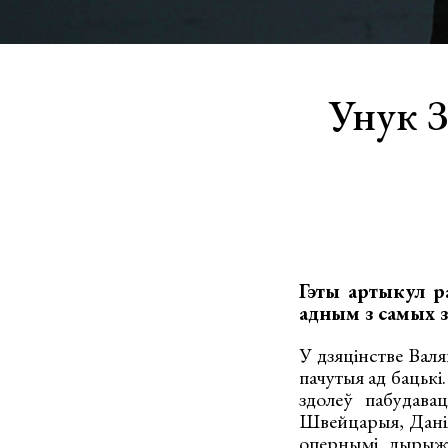
Унук З
Гэты артыкул ра
адным з самых з
У дзяцінстве Валя
пачутыя ад бацькі
здолеў пабудава
Швейцарыя, Данія,
опернымі дырыжо