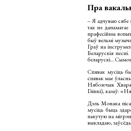
Пра вакаль
-- Я адчуваю сябе
так не дапамагае 
прафесійны вопыт
быў вельмі музычн
Граў на інструмен
Беларускія песні
беларускі... Сымо
Спявак мусіць бы
спявак мае ўласны
Нябожчык Хвараст
Глінкі), казаў: «
Дэль Монака пісаў
мусіць быць здар
пакутую на мігрэні
выкладаю, заўсёды