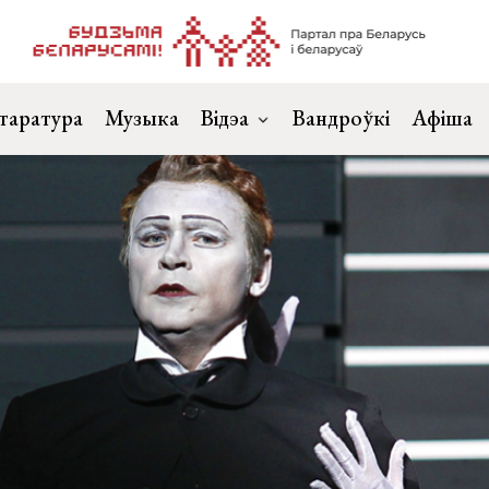
таратура
Музыка
Відэа
Вандроўкі
Афіша