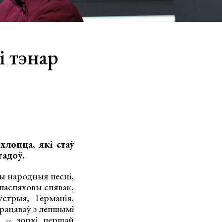
і тэнар
хлопца, які стаў
гадоў.
ы народныя песні,
 паспяховы спявак,
стрыя, Германія,
рацаваў з лепшымі
 -- зоркі першай