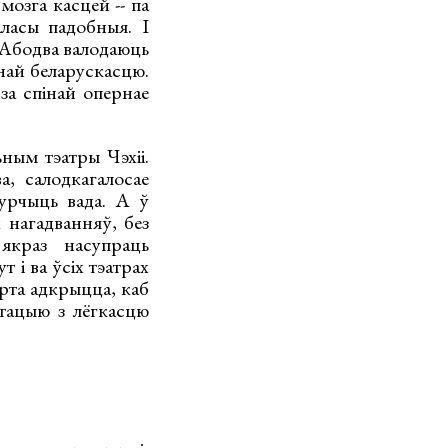
мозга касцей -- па
аласы падобныя. І
 Абодва валодаюць
най беларускасцю.
за спінай опернае
ным тэатры Чэхіі.
, салодкагалосае
цурчыць вада. А ў
 нагадванняў, без
якраз насупраць
 і ва ўсіх тэатрах
арта адкрыцца, каб
нтацыю з лёгкасцю