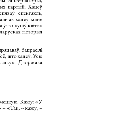
ры кансерваторыі,
ных партый. Хацеў
пяваў спектакль,
ашчак хацеў мяне
 я ўжо купіў квіток
ларуская гісторыя
працаваў. Запрасілі
Усё, што хацеў. Усю
усалку» Дворжака
нямецкую. Кажу: «У
- «Так, -- кажу, --