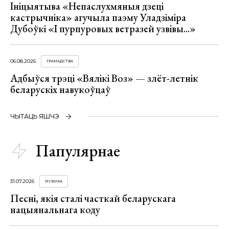
Ініцыятыва «Непаслухмяныя дзеці
кастрычніка» агучыла паэму Уладзіміра
Дубоўкі «І пурпуровых ветразей узвівы...»
06.08.2026
ГРАМАДСТВА
Адбыўся трэці «Вялікі Воз» — злёт-летнік
беларускіх навукоўцаў
ЧЫТАЦЬ ЯШЧЭ
Папулярнае
31.07.2026
МУЗЫКА
Песні, якія сталі часткай беларускага
нацыянальнага коду