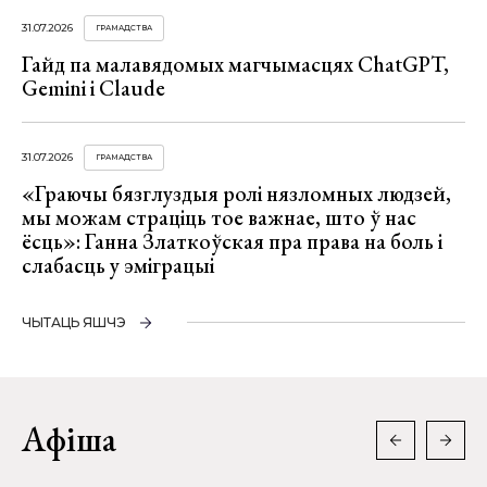
31.07.2026
ГРАМАДСТВА
Гайд па малавядомых магчымасцях ChatGPT,
Gemini і Claude
31.07.2026
ГРАМАДСТВА
«Граючы бязглуздыя ролі нязломных людзей,
мы можам страціць тое важнае, што ў нас
ёсць»: Ганна Златкоўская пра права на боль і
слабасць у эміграцыі
ЧЫТАЦЬ ЯШЧЭ
Афіша