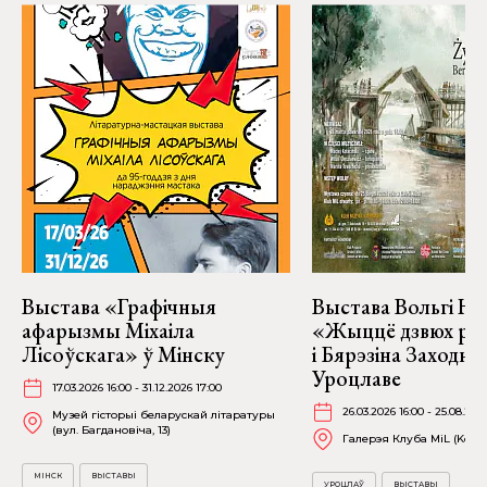
Выстава «Графічныя
Выстава Вольгі На
афарызмы Міхаіла
«Жыццё дзвюх рэк
Лісоўскага» ў Мінску
і Бярэзіна Заходня
Уроцлаве
17.03.2026 16:00 - 31.12.2026 17:00
26.03.2026 16:00 - 25.08.202
Музей гісторыі беларускай літаратуры
(вул. Багдановіча, 13)
Галерэя Клуба MiL (Kościu
МІНСК
ВЫСТАВЫ
УРОЦЛАЎ
ВЫСТАВЫ