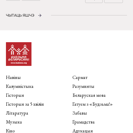
ЧЫТАЦЬ ЯШЧЭ
Навіны
Сармат
Калумністыка
Разумняты
Гісторыя
Беларуская мова
Гісторыя за 5 хвілін
Гатуем з «Будзьма!»
Літаратура
Забавы
Музыка
Грамадства
Кіно
Адукацыя