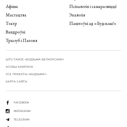
Афіша
Псіхалогія і самаразвіццё
Мастацтва
Экалогія
Тэатр
Паштоўкі ад «Будзьма!»
Вандроўкі
Трызуб і Пагоня
ШТО ТАКОЕ «БУДЗЬМА БЕЛАРУСАМІ!»
АСОБЫ КАМПАНІІ
УСЕ ПРАЕКТЫ «БУДЗЬМА!»
КАРТА САЙТА
FACEBOOK
INSTAGRAM
TELEGRAM