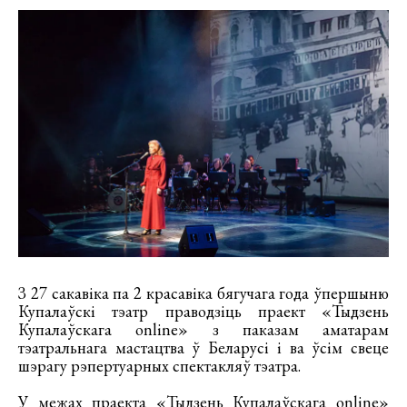
З 27 сакавіка па 2 красавіка бягучага года ўпершыню
Купалаўскі тэатр праводзіць праект «Тыдзень
Купалаўскага online» з паказам аматарам
тэатральнага мастацтва ў Беларусі і ва ўсім свеце
шэрагу рэпертуарных спектакляў тэатра.
У межах праекта «Тыдзень Купалаўскага online»