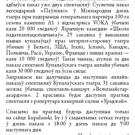
адбыўся паказ ужо двух спектакляў. Сусветны паказ
легендарнай «Паўлінкі» ў Міжнародны дзень
тэатра пры падтрымцы генеральнага партнёра 100-га
сезона камппніі А1 і відэасэрвіса VOKA ўбачылі
каля 20 000 гледачоў. Лірычную камедыю «Школа
падаткаплацельшчыкаў» 29 сакавіка ў выкананні
нашых купалаўцаў праз інтэрнэт-старонку тэатра
ўбачылі ў Бельгіі, ЗША, Італіі, Іспаніі, Канадзе,
Польшчы, Расіі, Украіне, Францыі і іншых краінах —
каля 10 000 гледачоў! Такім чынам, агулам за два
паказа спектаклі Купалаўскага тэатра анлайн убачылі
каля 30 000 гледачоў па ўсім свеце.
Запрашаем вас далучыцца да наступных анлайн-
паказаў спектакляў Купалаўскага тэатра. 31 сакавіка
можна ўбачыць спектакль-канцэрт «Вельтмайстар-
акардэон». 2 красавіка будзе даступен прагляд
спектакля з рэпертуара камернай сцэны «Ураджай».
Спасылкі на прагляд будуць даступныя толькі
на сайце kupalauski. by і ў сацыяльных сетках театра
ў дзень паказа з 18.00 у дзень паказа да 9.00
наступнага дня.