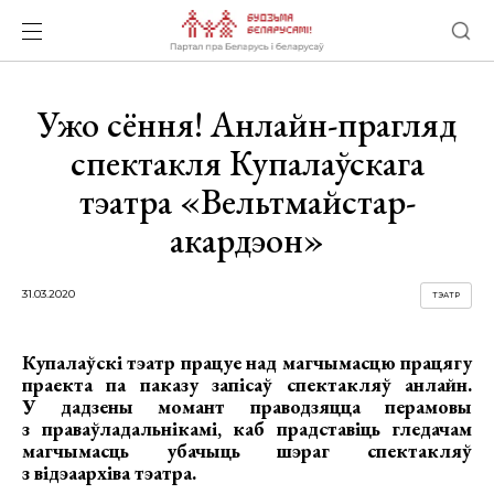
Ужо сёння! Анлайн-прагляд
спектакля Купалаўскага
тэатра «Вельтмайстар-
акардэон»
31.03.2020
ТЭАТР
Купалаўскі тэатр працуе над магчымасцю працягу
праекта па паказу запісаў спектакляў анлайн.
У дадзены момант праводзяцца перамовы
з праваўладальнікамі, каб прадставіць гледачам
магчымасць убачыць шэраг спектакляў
з відэаархіва тэатра.