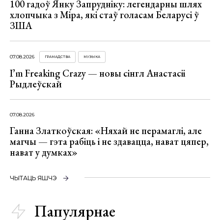
100 гадоў Янку Запрудніку: легендарны шлях
хлопчыка з Міра, які стаў голасам Беларусі ў
ЗША
07.08.2026
ГРАМАДСТВА
МУЗЫКА
I’m Freaking Crazy — новы сінгл Анастасіі
Рыдлеўскай
07.08.2026
Ганна Златкоўская: «Няхай не перамаглі, але
магчы — гэта рабіць і не здавацца, нават цяпер,
нават у думках»
ЧЫТАЦЬ ЯШЧЭ
Папулярнае