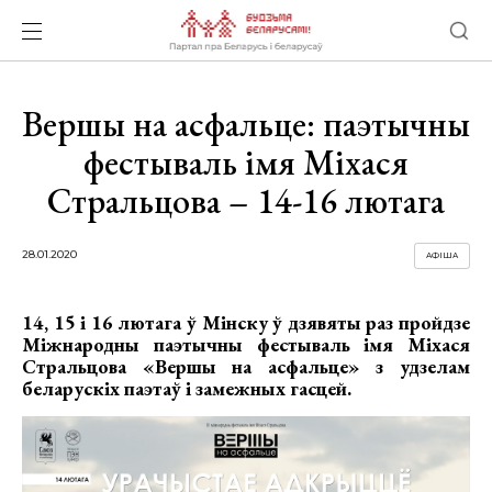
Вершы на асфальце: паэтычны
фестываль імя Міхася
Стральцова – 14-16 лютага
28.01.2020
АФІША
14, 15 і 16 лютага ў Мінску ў дзявяты раз пройдзе
Міжнародны паэтычны фестываль імя Міхася
Стральцова «Вершы на асфальце» з удзелам
беларускіх паэтаў і замежных гасцей.