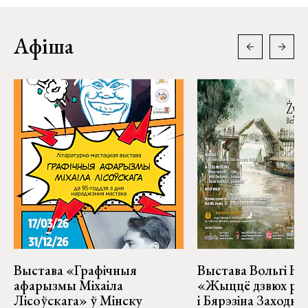
Афіша
Выстава «Графічныя
Выстава Вольгі На
афарызмы Міхаіла
«Жыццё дзвюх рэк
Лісоўскага» ў Мінску
і Бярэзіна Заходня