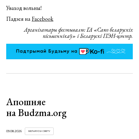
Уваход вольны!
Падзея на
Facebook
Арганізатары фестывалю: ГА «Саюз беларускіх
пісьменнікаў» і Беларускі ПЭН-цэнтр.
Апошняе
на Budzma.org
09.08.2026
БЕЛАРУСЫ СВЕТУ