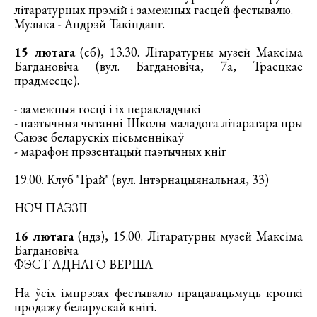
літаратурных прэмій і замежных гасцей фестывалю.
Музыка - Андрэй Такінданг.
15 лютага
(сб), 13.30. Літаратурны музей Максіма
Багдановіча (вул. Багдановіча, 7а, Траецкае
прадмесце).
- замежныя госці і іх перакладчыкі
- паэтычныя чытанні Школы маладога літаратара пры
Саюзе беларускіх пісьменнікаў
- марафон прэзентацый паэтычных кніг
19.00. Клуб "Грай" (вул. Інтэрнацыянальная, 33)
НОЧ ПАЭЗІІ
16 лютага
(ндз), 15.00. Літаратурны музей Максіма
Багдановіча
ФЭСТ АДНАГО ВЕРША
На ўсіх імпрэзах фестывалю працавацьмуць кропкі
продажу беларускай кнігі.