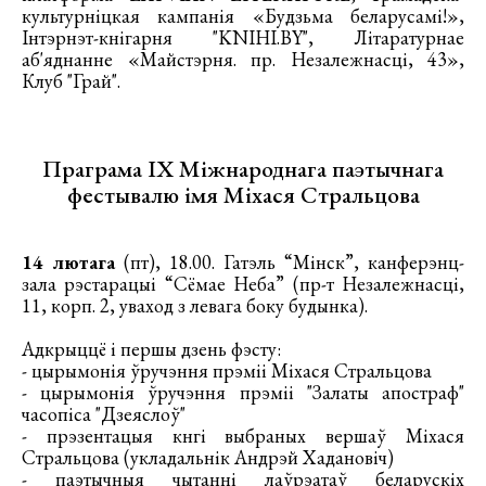
культурніцкая кампанія «Будзьма беларусамі!»,
Інтэрнэт-кнігарня "KNIHI.BY", Літаратурнае
аб'яднанне «Майстэрня. пр. Незалежнасці, 43»,
Клуб "Грай".
Праграма IX Міжнароднага паэтычнага
фестывалю імя Міхася Стральцова
14 лютага
(пт), 18.00. Гатэль “Мінск”, канферэнц-
зала рэстарацыі “Сёмае Неба” (пр-т Незалежнасці,
11, корп. 2, уваход з левага боку будынка).
Адкрыццё і першы дзень фэсту:
- цырымонія ўручэння прэміі Міхася Стральцова
- цырымонія ўручэння прэміі "Залаты апостраф"
часопіса "Дзеяслоў"
- прэзентацыя кнгі выбраных вершаў Міхася
Стральцова (укладальнік Андрэй Хадановіч)
- паэтычныя чытанні лаўрэатаў беларускіх