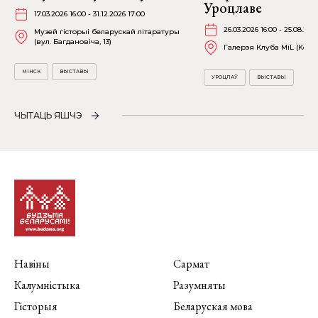
Уроцлаве
17.03.2026 16:00 - 31.12.2026 17:00
26.03.2026 16:00 - 25.08.202
Музей гісторыі беларускай літаратуры
(вул. Багдановіча, 13)
Галерэя Клуба MiL (Kościu
МІНСК
ВЫСТАВЫ
УРОЦЛАЎ
ВЫСТАВЫ
ЧЫТАЦЬ ЯШЧЭ
Навіны
Сармат
Калумністыка
Разумняты
Гісторыя
Беларуская мова