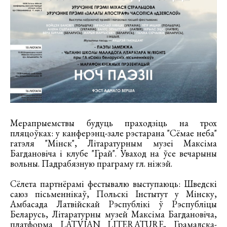
Мерапрыемствы будуць праходзіць на трох
пляцоўках: у канферэнц-зале рэстарана "Сёмае неба"
гатэля "Мінск", Літаратурным музеі Максіма
Багдановіча і клубе "Грай". Уваход на ўсе вечарыны
вольны. Падрабязную праграму гл. ніжэй.
Сёлета партнёрамі фестывалю выступаюць: Шведскі
саюз пісьменнікаў, Польскі Інстытут у Мінску,
Амбасада Латвійскай Рэспублікі ў Рэспубліцы
Беларусь, Літаратурны музей Максіма Багдановіча,
платформа LATVIAN LITERATURE, Грамадска-