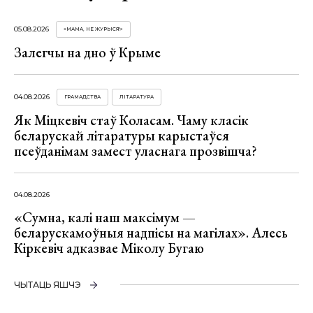
05.08.2026
«МАМА, НЕ ЖУРЫСЯ!»
Залегчы на дно ў Крыме
04.08.2026
ГРАМАДСТВА
ЛІТАРАТУРА
Як Міцкевіч стаў Коласам. Чаму класік
беларускай літаратуры карыстаўся
псеўданімам замест уласнага прозвішча?
04.08.2026
«Сумна, калі наш максімум —
беларускамоўныя надпісы на магілах». Алесь
Кіркевіч адказвае Міколу Бугаю
ЧЫТАЦЬ ЯШЧЭ