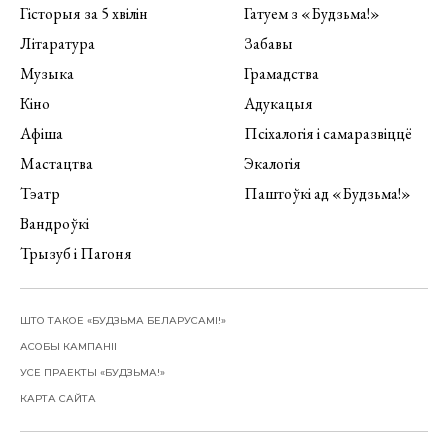
Гісторыя за 5 хвілін
Гатуем з «Будзьма!»
Літаратура
Забавы
Музыка
Грамадства
Кіно
Адукацыя
Афіша
Псіхалогія і самаразвіццё
Мастацтва
Экалогія
Тэатр
Паштоўкі ад «Будзьма!»
Вандроўкі
Трызуб і Пагоня
ШТО ТАКОЕ «БУДЗЬМА БЕЛАРУСАМІ!»
АСОБЫ КАМПАНІІ
УСЕ ПРАЕКТЫ «БУДЗЬМА!»
КАРТА САЙТА