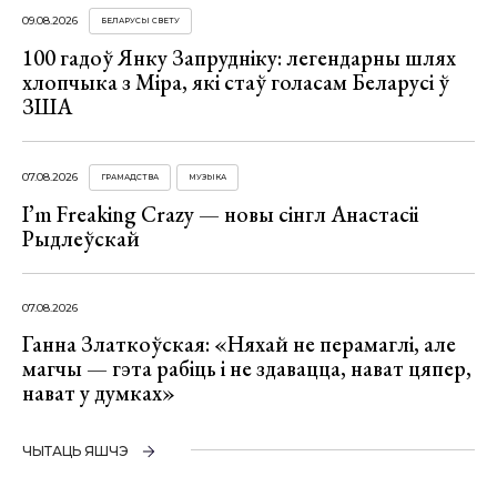
09.08.2026
БЕЛАРУСЫ СВЕТУ
100 гадоў Янку Запрудніку: легендарны шлях
хлопчыка з Міра, які стаў голасам Беларусі ў
ЗША
07.08.2026
ГРАМАДСТВА
МУЗЫКА
I’m Freaking Crazy — новы сінгл Анастасіі
Рыдлеўскай
07.08.2026
Ганна Златкоўская: «Няхай не перамаглі, але
магчы — гэта рабіць і не здавацца, нават цяпер,
нават у думках»
ЧЫТАЦЬ ЯШЧЭ