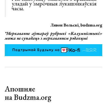
уладай у змрочныя лукашэнкаўскія
часы.
Лявон Вольскі, budzma.org
*Меркаванне аўтараў рубрыкі «Калумністыкі»
можа не супадаць з меркаваннем рэдакцыі
Апошняе
на Budzma.org