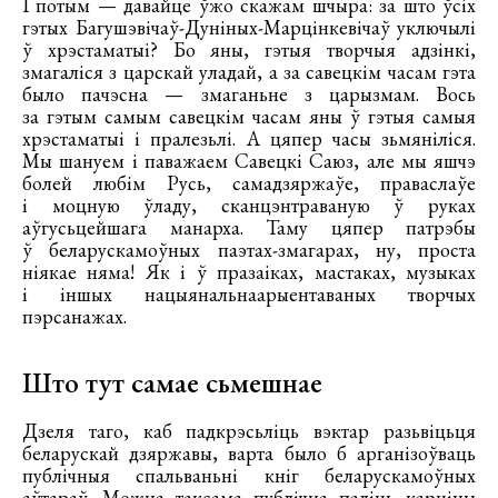
І потым — давайце ўжо скажам шчыра: за што ўсіх
гэтых Багушэвічаў-Дуніных-Марцінкевічаў уключылі
ў хрэстаматыі? Бо яны, гэтыя творчыя адзінкі,
змагаліся з царскай уладай, а за савецкім часам гэта
было пачэсна — змаганьне з царызмам. Вось
за гэтым самым савецкім часам яны ў гэтыя самыя
хрэстаматыі і пралезьлі. А цяпер часы зьмяніліся.
Мы шануем і паважаем Савецкі Саюз, але мы яшчэ
болей любім Русь, самадзяржаўе, праваслаўе
і моцную ўладу, сканцэнтраваную ў руках
аўгусьцейшага манарха. Таму цяпер патрэбы
ў беларускамоўных паэтах-змагарах, ну, проста
ніякае няма! Як і ў празаіках, мастаках, музыках
і іншых нацыянальнаарыентаваных творчых
пэрсанажах.
Што тут самае сьмешнае
Дзеля таго, каб падкрэсьліць вэктар разьвіцьця
беларускай дзяржавы, варта было б арганізоўваць
публічныя спальваньні кніг беларускамоўных
аўтараў. Можна таксама публічна паліць карціны