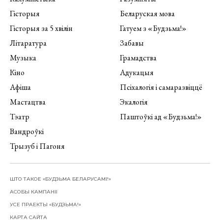
Гісторыя
Беларуская мова
Гісторыя за 5 хвілін
Гатуем з «Будзьма!»
Літаратура
Забавы
Музыка
Грамадства
Кіно
Адукацыя
Афіша
Псіхалогія і самаразвіццё
Мастацтва
Экалогія
Тэатр
Паштоўкі ад «Будзьма!»
Вандроўкі
Трызуб і Пагоня
ШТО ТАКОЕ «БУДЗЬМА БЕЛАРУСАМІ!»
АСОБЫ КАМПАНІІ
УСЕ ПРАЕКТЫ «БУДЗЬМА!»
КАРТА САЙТА