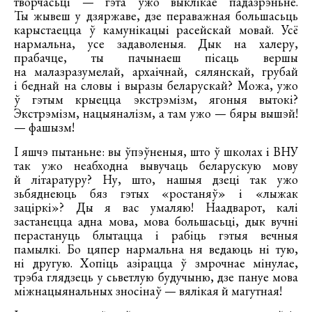
творчасьці — гэта ўжо выклікае падазрэньне.
Ты жывеш у дзяржаве, дзе пераважная большасьць
карыстаецца ў камунікацыі расейскай мовай. Усё
нармальна, усе задаволеныя. Дык на халеру,
прабачце, ты пачынаеш пісаць вершы
на малазразумелай, архаічнай, сялянскай, грубай
і беднай на словы і выразы беларускай? Можа, ужо
ў гэтым крыецца экстрэмізм, ягоныя вытокі?
Экстрэмізм, нацыяналізм, а там ужо — бяры вышэй!
— фашызм!
І яшчэ пытаньне: вы ўпэўненыя, што ў школах і ВНУ
так ужо неабходна вывучаць беларускую мову
й літаратуру? Ну, што, нашыя дзеці так ужо
зьбяднеюць бяз гэтых «ростаняў» і «лыжак
заціркі»? Ды я вас умаляю! Наадварот, калі
застанецца адна мова, мова большасьці, дык вучні
перастануць блытацца і рабіць гэтыя вечныя
памылкі. Бо цяпер нармальна ня ведаюць ні тую,
ні другую. Хопіць азірацца ў змрочнае мінулае,
трэба глядзець у сьветлую будучыню, дзе пануе мова
міжнацыянальных зносінаў — вялікая й магутная!