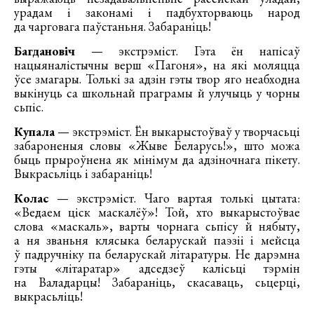
урадам і законамі і падбухторваюць народ
да чарговага паўстаньня. Забараніць!
Багдановіч
— экстрэміст. Гэта ён напісаў
нацыяналістычны верш «Пагоня», на які моляцца
ўсе змагары. Толькі за адзін гэты твор яго неабходна
выкінуць са школьнай праграмы й улучыць у чорны
сьпіс.
Купала
— экстрэміст. Ён выкарыстоўваў у творчасьці
забароненыя словы «Жыве Беларусь!», што можа
быць прыроўнена як мінімум да адзіночнага пікету.
Выкрасьліць і забараніць!
Колас
— экстрэміст. Чаго вартая толькі цытата:
«Ведаем ціск маскалёў»! Той, хто выкарыстоўвае
слова «маскаль», варты чорнага сьпісу й нябыту,
а ня званьня клясыка беларускай паэзіі і мейсца
ў падручніку па беларускай літаратуры. Не дарэмна
гэты «літаратар» адседзеў калісьці тэрмін
на Валадарцы! Забараніць, скасаваць, сьцерці,
выкрасьліць!