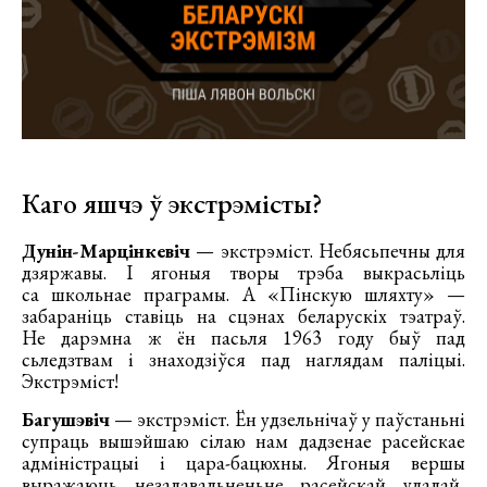
Каго яшчэ ў экстрэмісты?
Дунін-Марцінкевіч
— экстрэміст. Небясьпечны для
дзяржавы. І ягоныя творы трэба выкрасьліць
са школьнае праграмы. А «Пінскую шляхту» —
забараніць ставіць на сцэнах беларускіх тэатраў.
Не дарэмна ж ён пасьля 1963 году быў пад
сьледзтвам і знаходзіўся пад наглядам паліцыі.
Экстрэміст!
Багушэвіч
— экстрэміст. Ён удзельнічаў у паўстаньні
супраць вышэйшаю сілаю нам дадзенае расейскае
адміністрацыі і цара-бацюхны. Ягоныя вершы
выражаюць незадавальненьне расейскай уладай,