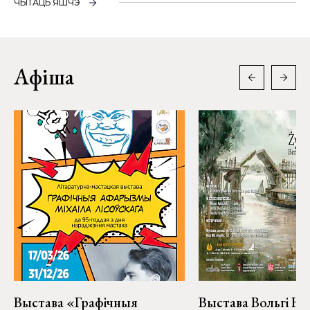
ЧЫТАЦЬ ЯШЧЭ
Афіша
Выстава «Графічныя
Выстава Вольгі На