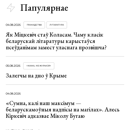
Папулярнае
04.08.2026
ГРАМАДСТВА
ЛІТАРАТУРА
Як Міцкевіч стаў Коласам. Чаму класік
беларускай літаратуры карыстаўся
псеўданімам замест уласнага прозвішча?
05.08.2026
«МАМА, НЕ ЖУРЫСЯ!»
Залегчы на дно ў Крыме
04.08.2026
«Сумна, калі наш максімум —
беларускамоўныя надпісы на магілах». Алесь
Кіркевіч адказвае Міколу Бугаю