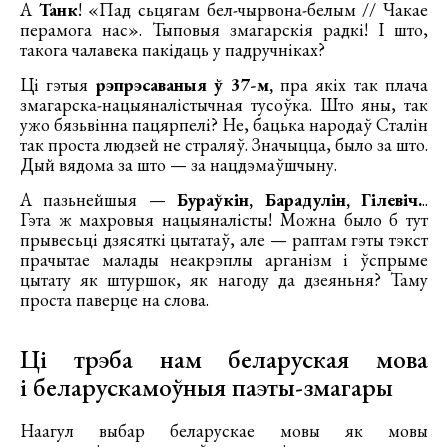
А
Танк
! «Пад сьцягам бел-чырвона-белым // Чакае
перамога нас». Тыповыя змагарскія радкі! І што,
такога чалавека пакідаць у падручніках?
Ці гэтыя
рэпрэсаваныя ў 37-м,
пра якіх так плача
змагарска-нацыяналістычная тусоўка. Што яны, так
ужо бязьвінна пацярпелі? Не, бацька народаў Сталін
так проста людзей не страляў. Значыцца, было за што.
Дый вядома за што — за нацдэмаўшчыну.
А пазьнейшыя —
Бураўкін, Барадулін, Гілевіч.
..
Гэта ж махровыя нацыяналісты! Можна было б тут
прывесьці дзясяткі цытатаў, але — раптам гэты тэкст
прачытае малады неакрэплы арганізм і ўспрыме
цытату як штуршок, як нагоду да дзеяньня? Таму
проста паверце на слова.
Ці трэба нам беларуская мова
і беларускамоўныя паэты-змагары
Наагул выбар беларускае мовы як мовы