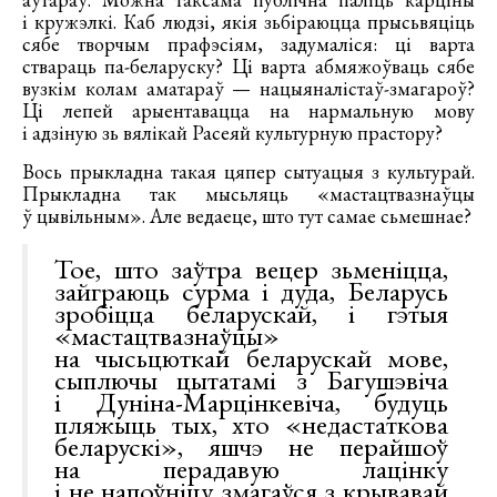
і кружэлкі. Каб людзі, якія зьбіраюцца прысьвяціць
сябе творчым прафэсіям, задумаліся: ці варта
ствараць па-беларуску? Ці варта абмяжоўваць сябе
вузкім колам аматараў — нацыяналістаў-змагароў?
Ці лепей арыентавацца на нармальную мову
і адзіную зь вялікай Расеяй культурную прастору?
Вось прыкладна такая цяпер сытуацыя з культурай.
Прыкладна так мысьляць «мастацтвазнаўцы
ў цывільным». Але ведаеце, што тут самае сьмешнае?
Тое, што заўтра вецер зьменіцца,
зайграюць сурма і дуда, Беларусь
зробіцца беларускай, і гэтыя
«мастацтвазнаўцы»
на чысьцюткай беларускай мове,
сыплючы цытатамі з Багушэвіча
і Дуніна-Марцінкевіча, будуць
пляжыць тых, хто «недастаткова
беларускі», яшчэ не перайшоў
на перадавую лацінку
і не напоўніцу змагаўся з крывавай