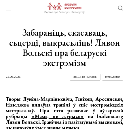
Забараніць, скасаваць,
сьцерці, выкрасьліць! Лявон
Вольскі пра беларускі
экстрэмізм
22.08.2023
«МАМА, НЕ ЖУРЫСЯ!»
ГРАМАДСТВА
Творы Дуніна-Марцінкевіча, Геніюш, Арсенневай,
Някляева нядаўна
трапілі
ў спіс экстрэмісцкіх
матэрыялаў. Пра гэта разважае ў аўтарскай
рубрыцы
«Мама, не журыся»
на budzma.org
Лявон Вольскі. Іранічна і з пазітыўнымі высновамі,
як напраўду ўмее знаны музыка.