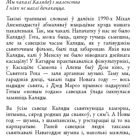
Мы чакалі Калядаў з маленства
І ніяк не маглі дачакацца.
Такімі трапнымі словамі ў далёкіх 1990-х Міхал
Анемпадыстаў абмаляваў жыцьцёвае крэда нашага
пакаленьня. Так, мы чакалі. Напачатку ў нас не было
Калядаў. Гэта, можа быць, цяпер гучыць сьмешна,
але за савецкім часам Каляды, як у галівудзкім
сьвяточным фільме, былі пад забаронаю. Якія вам
Каляды, калі ў Менску не было ніводнага дзейнага
касьцёлу! У Катэдры практыкаваліся фізкультурнікі,
у Касьцёле Сымона і Алены быў Дом кіно, у
Сьвятога Роха — заля арганнае музыкі. Таму мы,
гарадзкія дзеці, чакалі тады Новага году — вось
надыдзе сьвята, і Дзед Мароз прынясе падарункі!
Гэтым «новым годам» савецкая ўлада імкнулася
замяніць Каляды.
Ва ўсім сьвеце Каляды сьвяткуюцца камэрна,
інтымна, сярод родных ды сваякоў, у сям’і. А Новы
год — шумна, з шампанскім, у рэстарацыі ці то на
карпаратыве. Раней савецкія людзі таксама
сьвяткавалі Навагоддзе шумна і, наколькі мажліва,