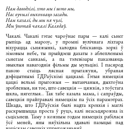
Нам даводзілі, хто мы і што мы,
Нас вучылі выконваць загады.
Нам казалі, ды мы ня чулі,
Мы ўпотай чакалі Калядаў.
Чакалі. Чакалі гэтае чароўнае пары — калі сьнег
рыпіць ад марозу, у промні вулічнага ліхтара
віхурацца сьняжынкі, халодна бліскаюць зоркі ў
зімовым небе, ты прыйдзеш дахаты з аблепленымі
сьнегам санкамі, а па тэлевізары паказваюць
звыклыя навагоднія фільмы ды мульцікі. І пасярод
пакою стаіць лясная прыгажуня, убраная
дэфіцытнымі ГДРаўскімі цацкамі. Гэтыя нямецкія
цацкі вельмі прыгожыя — вытанчаныя, дыхтоўна
зробленыя, ня тое, што савецкія — цяжкія, з тоўстага
шкла, нягеглыя… Так табе казала мама, і сапраўды,
савецкія прайгравалі нямецкім па ўсіх парамэтрах.
Шкада, што ГДРаўскія былі надта крохкія і маглі
раскрышыцца проста ў руцэ, калі неасьцярожна іх
сьцісьнеш. Таму з кожным годам нямецкіх рабілася
ўсё меней, яны няўхільна здавалі пазыцыі пад
націскам савецкіх упрыгожаньняў.