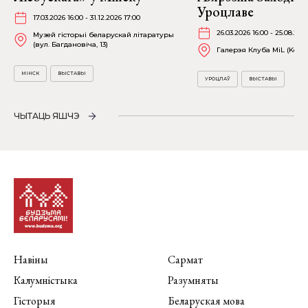
Уроцлаве
17.03.2026 16:00 - 31.12.2026 17:00
26.03.2026 16:00 - 25.08.202
Музей гісторыі беларускай літаратуры
(вул. Багдановіча, 13)
Галерэя Клуба MiL (Kościu
МІНСК
ВЫСТАВЫ
УРОЦЛАЎ
ВЫСТАВЫ
ЧЫТАЦЬ ЯШЧЭ
Навіны
Сармат
Калумністыка
Разумняты
Гісторыя
Беларуская мова