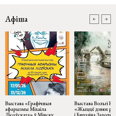
Афіша
Выстава «Графічныя
Выстава Вольгі На
афарызмы Міхаіла
«Жыццё дзвюх рэк
Лісоўскага» ў Мінску
і Бярэзіна Заходня