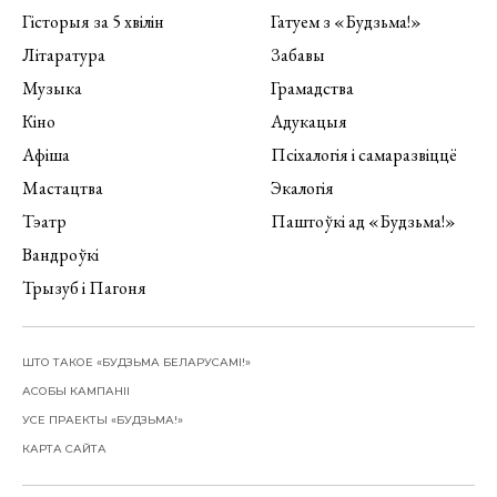
Гісторыя за 5 хвілін
Гатуем з «Будзьма!»
Літаратура
Забавы
Музыка
Грамадства
Кіно
Адукацыя
Афіша
Псіхалогія і самаразвіццё
Мастацтва
Экалогія
Тэатр
Паштоўкі ад «Будзьма!»
Вандроўкі
Трызуб і Пагоня
ШТО ТАКОЕ «БУДЗЬМА БЕЛАРУСАМІ!»
АСОБЫ КАМПАНІІ
УСЕ ПРАЕКТЫ «БУДЗЬМА!»
КАРТА САЙТА