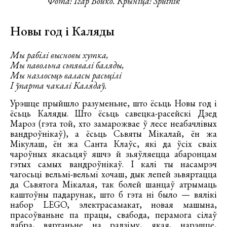
Фота: Ігар Бойко. Крыніца: Sputnik
Новы год і Каляды
Мы рабілі высновы хутка,
Мы павольна сьпявалі баляды,
Мы назлосьць валасы расьцілі
І ўпарта чакалі Калядаў.
Урэшце прыйшло разуменьне, што ёсьць Новы год і
ёсьць Каляды. Што ёсьць савецка-расейскі Дзед
Мароз (гэта той, хто замарожвае ў лесе неабачлівых
вандроўнікаў), а ёсьць Сьвяты Мікалай, ён жа
Мікулаш, ён жа Санта Клаўс, які да ўсіх сваіх
чароўных якасьцяў яшчэ й зьяўляецца абаронцам
гэтых самых вандроўнікаў. І калі ты насамрэч
чагосьці вельмі-вельмі хочаш, дык лепей зьвяртацца
да Сьвятога Мікалая, так болей шанцаў атрымаць
каштоўны падарунак, што б гэта ні было — вялікі
набор LEGO, электрасамакат, новая машына,
прасоўваньне па працы, свабода, перамога сілаў
дабра, вяртаньне на радзіму, якая, нарэшце,