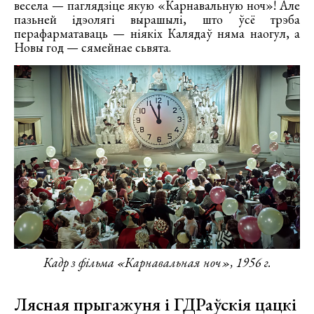
весела — паглядзіце якую «Карнавальную ноч»! Але
пазьней ідэолягі вырашылі, што ўсё трэба
перафарматаваць — ніякіх Калядаў няма наогул, а
Новы год — сямейнае сьвята.
Кадр з фільма «Карнавальная ноч», 1956 г.
Лясная прыгажуня і ГДРаўскія цацкі