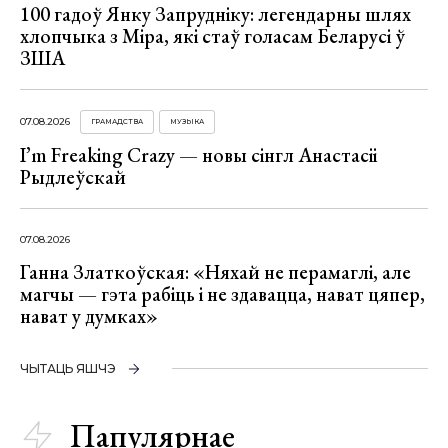
100 гадоў Янку Запрудніку: легендарны шлях
хлопчыка з Міра, які стаў голасам Беларусі ў
ЗША
07.08.2026
ГРАМАДСТВА
МУЗЫКА
I’m Freaking Crazy — новы сінгл Анастасіі
Рыдлеўскай
07.08.2026
Ганна Златкоўская: «Няхай не перамаглі, але
магчы — гэта рабіць і не здавацца, нават цяпер,
нават у думках»
ЧЫТАЦЬ ЯШЧЭ
Папулярнае