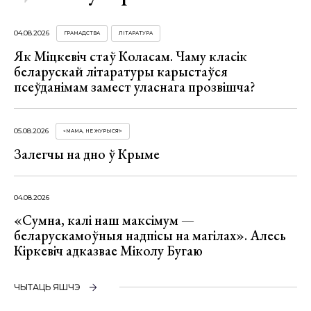
04.08.2026
ГРАМАДСТВА
ЛІТАРАТУРА
Як Міцкевіч стаў Коласам. Чаму класік
беларускай літаратуры карыстаўся
псеўданімам замест уласнага прозвішча?
05.08.2026
«МАМА, НЕ ЖУРЫСЯ!»
Залегчы на дно ў Крыме
04.08.2026
«Сумна, калі наш максімум —
беларускамоўныя надпісы на магілах». Алесь
Кіркевіч адказвае Міколу Бугаю
ЧЫТАЦЬ ЯШЧЭ