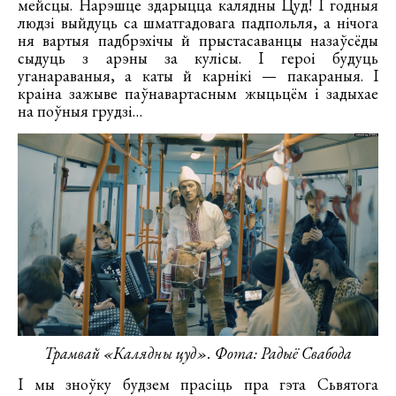
мейсцы. Нарэшце здарыцца калядны Цуд! І годныя
людзі выйдуць са шматгадовага падпольля, а нічога
ня вартыя падбрэхічы й прыстасаванцы назаўсёды
сыдуць з арэны за кулісы. І героі будуць
уганараваныя, а каты й карнікі — пакараныя. І
краіна зажыве паўнавартасным жыцьцём і задыхае
на поўныя грудзі…
Трамвай «Калядны цуд». Фота: Радыё Свабода
І мы зноўку будзем прасіць пра гэта Сьвятога