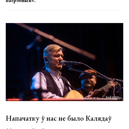
патрэбныя».
Напачатку ў нас не было Калядаў