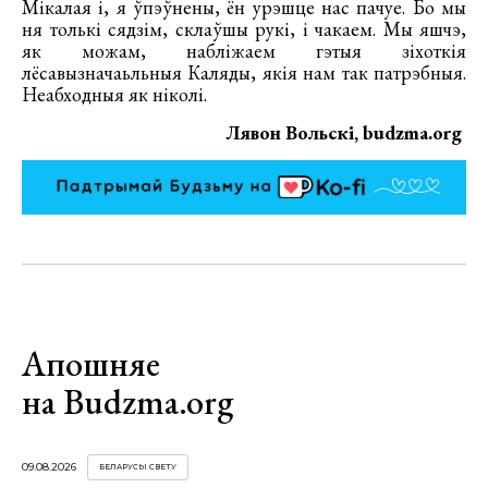
Мікалая і, я ўпэўнены, ён урэшце нас пачуе. Бо мы
ня толькі сядзім, склаўшы рукі, і чакаем. Мы яшчэ,
як можам, набліжаем гэтыя зіхоткія
лёсавызначаьльныя Каляды, якія нам так патрэбныя.
Неабходныя як ніколі.
Лявон Вольскі, budzma.org
Апошняе
на Budzma.org
09.08.2026
БЕЛАРУСЫ СВЕТУ