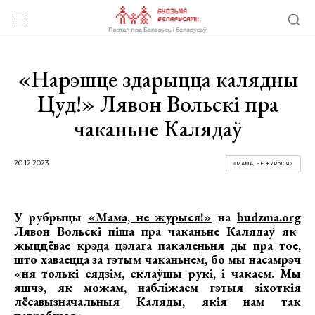
«Нарэшце здарыцца калядны
Цуд!» Лявон Вольскі пра
чаканьне Калядаў
20.12.2023
«МАМА, НЕ ЖУРЫСЯ!»
У рубрыцы
«Мама, не журыся!»
на
budzma.org
Лявон Вольскі піша пра чаканьне Калядаў як
жыццёвае крэда цэлага пакаленьня ды пра тое,
што хаваецца за гэтым чаканьнем, бо мы насамрэч
«ня толькі сядзім, склаўшы рукі, і чакаем. Мы
яшчэ, як можам, набліжаем гэтыя зіхоткія
лёсавызначальныя Каляды, якія нам так