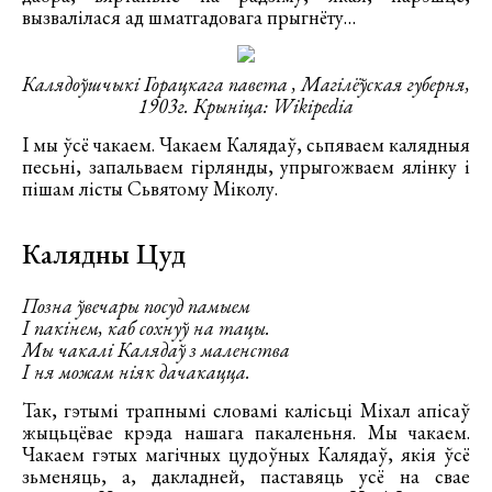
вызвалілася ад шматгадовага прыгнёту…
Калядоўшчыкі Горацкага павета , Магілёўская губерня,
1903г. Крыніца: Wikipedia
І мы ўсё чакаем. Чакаем Калядаў, сьпяваем калядныя
песьні, запальваем гірлянды, упрыгожваем ялінку і
пішам лісты Сьвятому Міколу.
Калядны Цуд
Позна ўвечары посуд памыем
І пакінем, каб сохнуў на тацы.
Мы чакалі Калядаў з маленства
І ня можам ніяк дачакацца.
Так, гэтымі трапнымі словамі калісьці Міхал апісаў
жыцьцёвае крэда нашага пакаленьня. Мы чакаем.
Чакаем гэтых магічных цудоўных Калядаў, якія ўсё
зьменяць, а, дакладней, паставяць усё на свае