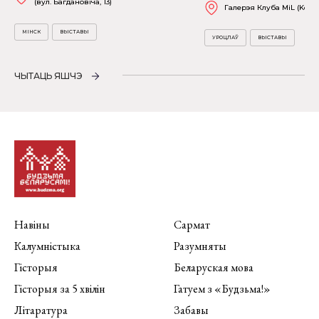
(вул. Багдановіча, 13)
Галерэя Клуба MiL (Kościu
МІНСК
ВЫСТАВЫ
УРОЦЛАЎ
ВЫСТАВЫ
ЧЫТАЦЬ ЯШЧЭ
Навіны
Сармат
Калумністыка
Разумняты
Гісторыя
Беларуская мова
Гісторыя за 5 хвілін
Гатуем з «Будзьма!»
Літаратура
Забавы