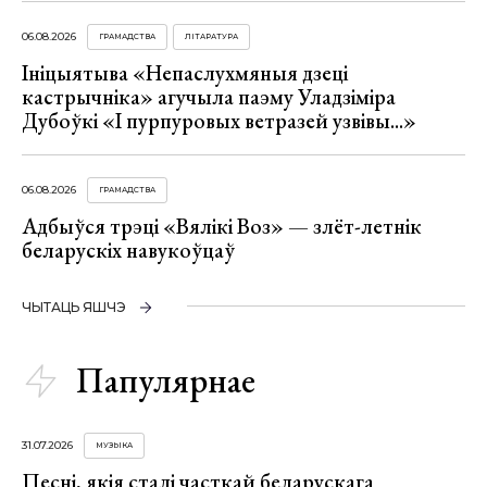
06.08.2026
ГРАМАДСТВА
ЛІТАРАТУРА
Ініцыятыва «Непаслухмяныя дзеці
кастрычніка» агучыла паэму Уладзіміра
Дубоўкі «І пурпуровых ветразей узвівы...»
06.08.2026
ГРАМАДСТВА
Адбыўся трэці «Вялікі Воз» — злёт-летнік
беларускіх навукоўцаў
ЧЫТАЦЬ ЯШЧЭ
Папулярнае
31.07.2026
МУЗЫКА
Песні, якія сталі часткай беларускага