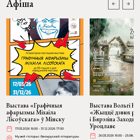
Афіша
Выстава «Графічныя
Выстава Вольгі На
афарызмы Міхаіла
«Жыццё дзвюх рэк
Лісоўскага» ў Мінску
і Бярэзіна Заходня
Уроцлаве
17.03.2026 16:00 - 31.12.2026 17:00
26.03.2026 16:00 - 25.08.202
Музей гісторыі беларускай літаратуры