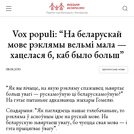
Vox populi: “На беларускай
мове рэклямы вельмі мала —
хацелася б, каб было больш”
08.06.2010
БЕЛАРУСКАЯ МОВА
“Як вы лічыце, на якую рэкляму спажывец зьвяртае
больш увагі — рускамоўную ці беларускамоўную?”
На гэтае пытаньне адказваюць жыхары Гомелю.
Спадарыня: “Як паглядзець нашае тэлебачаньне, то
рэкляма ў асноўным ідзе на рускай мове. На
беларускую зьвяртаеш увагу, бо чуецца свая мова — і
гэта прыцягвае ўвагу”.