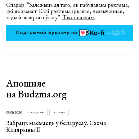
Спадар: “Залежыць ад таго, як пабудавана рэкляма,
які яе зьмест. Калі рэкляма цікавая, незвычайная,
тады й зьвяртаю ўвагу”.
Тэкст цалкам.
Апошняе
на Budzma.org
06.08.2026
ГРАМАДСТВА
ГІСТОРЫЯ
Забраць маёмасць у беларусаў. Схема
Кацярыны ІІ