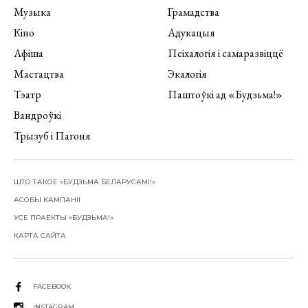
Музыка
Грамадства
Кіно
Адукацыя
Афіша
Псіхалогія і самаразвіццё
Мастацтва
Экалогія
Тэатр
Паштоўкі ад «Будзьма!»
Вандроўкі
Трызуб і Пагоня
ШТО ТАКОЕ «БУДЗЬМА БЕЛАРУСАМІ!»
АСОБЫ КАМПАНІІ
УСЕ ПРАЕКТЫ «БУДЗЬМА!»
КАРТА САЙТА
FACEBOOK
INSTAGRAM