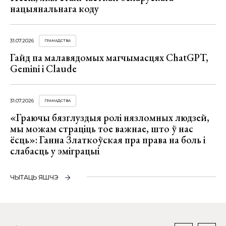
нацыянальнага коду
31.07.2026
ГРАМАДСТВА
Гайд па малавядомых магчымасцях ChatGPT,
Gemini і Claude
31.07.2026
ГРАМАДСТВА
«Граючы бязглуздыя ролі нязломных людзей,
мы можам страціць тое важнае, што ў нас
ёсць»: Ганна Златкоўская пра права на боль і
слабасць у эміграцыі
ЧЫТАЦЬ ЯШЧЭ