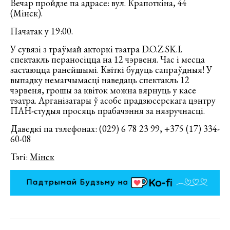
Вечар пройдзе па адрасе: вул. Крапоткіна, 44
(Мінск).
Пачатак у 19:00.
У сувязі з траўмай акторкі тэатра D.O.Z.SK.I.
спектакль пераносіцца на 12 чэрвеня. Час і месца
застаюцца ранейшымі. Квіткі будуць сапраўдныя! У
выпадку немагчымасці наведаць спектакль 12
чэрвеня, грошы за квіток можна вярнуць у касе
тэатра. Арганізатары ў асобе прадзюсерскага цэнтру
ПАН-студыя просяць прабачэння за нязручнасці.
Даведкі па тэлефонах: (029) 6 78 23 99, +375 (17) 334-
60-08
Тэгі:
Мінск