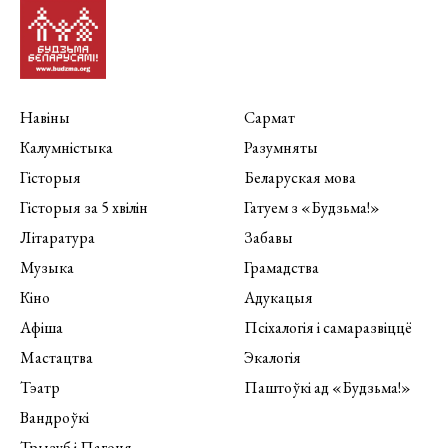
Навіны
Сармат
Калумністыка
Разумняты
Гісторыя
Беларуская мова
Гісторыя за 5 хвілін
Гатуем з «Будзьма!»
Літаратура
Забавы
Музыка
Грамадства
Кіно
Адукацыя
Афіша
Псіхалогія і самаразвіццё
Мастацтва
Экалогія
Тэатр
Паштоўкі ад «Будзьма!»
Вандроўкі
Трызуб і Пагоня