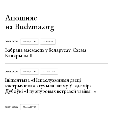
Апошняе
на Budzma.org
06.08.2026
ГРАМАДСТВА
ГІСТОРЫЯ
Забраць маёмасць у беларусаў. Схема
Кацярыны ІІ
06.08.2026
ГРАМАДСТВА
ЛІТАРАТУРА
Ініцыятыва «Непаслухмяныя дзеці
кастрычніка» агучыла паэму Уладзіміра
Дубоўкі «І пурпуровых ветразей узвівы...»
06.08.2026
ГРАМАДСТВА