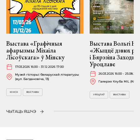
Выстава «Графічныя
Выстава Вольгі На
афарызмы Міхаіла
«Жыццё дзвюх рэк
Лісоўскага» ў Мінску
і Бярэзіна Заходня
Уроцлаве
17.03.2026 16:00 - 31.12.2026 17:00
26.03.2026 16:00 - 25.08.202
Музей гісторыі беларускай літаратуры
(вул. Багдановіча, 13)
Галерэя Клуба MiL (Kościu
МІНСК
ВЫСТАВЫ
УРОЦЛАЎ
ВЫСТАВЫ
ЧЫТАЦЬ ЯШЧЭ