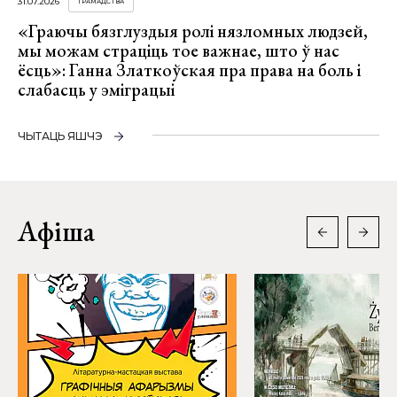
31.07.2026
ГРАМАДСТВА
«Граючы бязглуздыя ролі нязломных людзей,
мы можам страціць тое важнае, што ў нас
ёсць»: Ганна Златкоўская пра права на боль і
слабасць у эміграцыі
ЧЫТАЦЬ ЯШЧЭ
Афіша