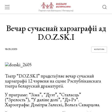
Вечар сучаснай харэаграфіі ад
D.O.Z.SK.I
18.05.2009
КУЛЬТУРА
Тэатр “D.O.Z.SK.I” прадстаўляе вечар сучаснай
харэаграфіі 12 чэрвеня на сцэне Рэспубліканскага
тэатра беларускай драматургіі.
У праграме: “Зіма”, “Дуэт”, “Сталасць”
(“Зрелость”), “У даліне долі”, “Дэ-Рэ”.
Харэографы: Дзмітры Залескі, Вольга Скварцова.