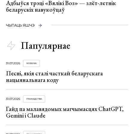
Адбыўся трэці «Вялікі Воз» — злёт-летнік
беларускіх навукоўцаў
ЧЫТАЦЬ ЯШЧЭ
Папулярнае
31.07.2026
МУЗЫКА
Песні, якія сталі часткай беларускага
нацыянальнага коду
31.07.2026
ГРАМАДСТВА
Гайд па малавядомых магчымасцях ChatGPT,
Gemini і Claude