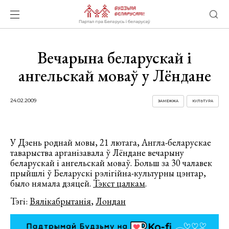
Вечарына беларускай і
ангельскай моваў у Лёндане
24.02.2009
ЗАМЕЖЖА
КУЛЬТУРА
У Дзень роднай мовы, 21 лютага, Англа-беларускае
таварыства арганізавала ў Лёндане вечарыну
беларускай і ангельскай моваў. Больш за 30 чалавек
прыйшлі ў Беларускі рэлігійна-культурны цэнтар,
было нямала дзяцей.
Тэкст цалкам
.
Тэгі:
Вялікабрытанія
,
Лондан