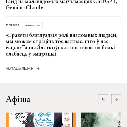
Гайд па малавядомых магчымасцях ChatGPT,
Gemini і Claude
31.07.2026
ГРАМАДСТВА
«Граючы бязглуздыя ролі нязломных людзей,
мы можам страціць тое важнае, што ў нас
ёсць»: Ганна Златкоўская пра права на боль і
слабасць у эміграцыі
ЧЫТАЦЬ ЯШЧЭ
Афіша