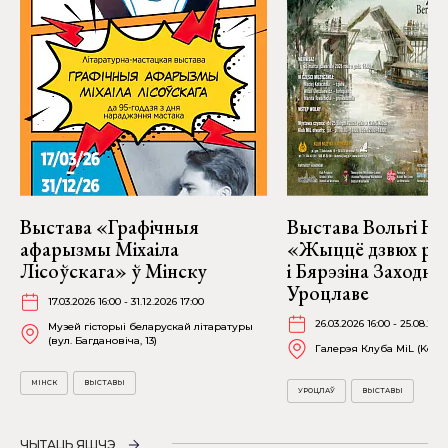
Выстава «Графічныя
Выстава Вольгі На
афарызмы Міхаіла
«Жыццё дзвюх рэк
Лісоўскага» ў Мінску
і Бярэзіна Заходня
Уроцлаве
17.03.2026 16:00 - 31.12.2026 17:00
26.03.2026 16:00 - 25.08.202
Музей гісторыі беларускай літаратуры
(вул. Багдановіча, 13)
Галерэя Клуба MiL (Kościu
МІНСК
ВЫСТАВЫ
УРОЦЛАЎ
ВЫСТАВЫ
ЧЫТАЦЬ ЯШЧЭ