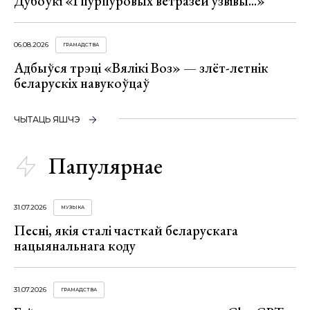
Дубоўкі «І пурпуровых ветразей узвівы...»
06.08.2026
ГРАМАДСТВА
Адбыўся трэці «Вялікі Воз» — злёт-летнік
беларускіх навукоўцаў
ЧЫТАЦЬ ЯШЧЭ
Папулярнае
31.07.2026
МУЗЫКА
Песні, якія сталі часткай беларускага
нацыянальнага коду
31.07.2026
ГРАМАДСТВА