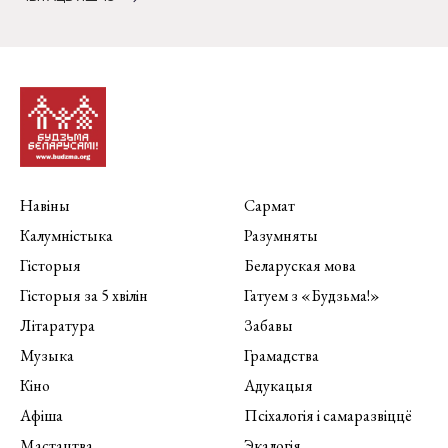
Навіны
Сармат
Калумністыка
Разумняты
Гісторыя
Беларуская мова
Гісторыя за 5 хвілін
Гатуем з «Будзьма!»
Літаратура
Забавы
Музыка
Грамадства
Кіно
Адукацыя
Афіша
Псіхалогія і самаразвіццё
Мастацтва
Экалогія