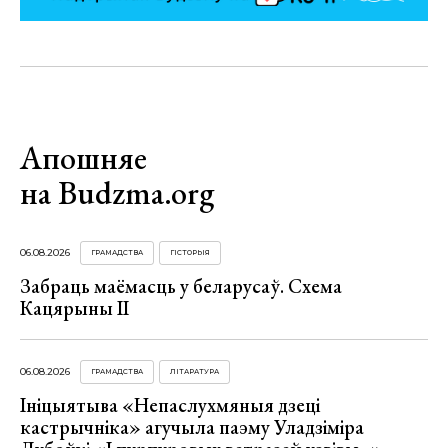
Апошняе
на Budzma.org
06.08.2026
ГРАМАДСТВА
ГІСТОРЫЯ
Забраць маёмасць у беларусаў. Схема
Кацярыны ІІ
06.08.2026
ГРАМАДСТВА
ЛІТАРАТУРА
Ініцыятыва «Непаслухмяныя дзеці
кастрычніка» агучыла паэму Уладзіміра