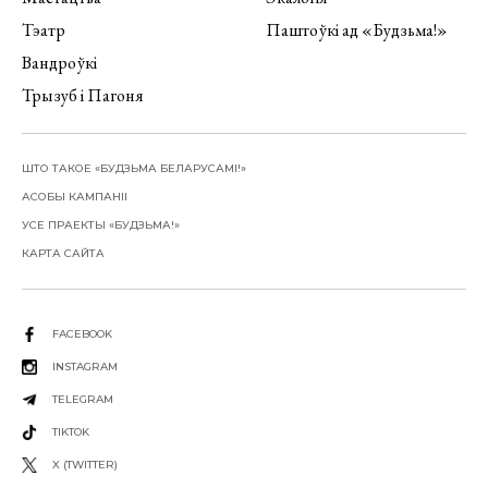
Тэатр
Паштоўкі ад «Будзьма!»
Вандроўкі
Трызуб і Пагоня
ШТО ТАКОЕ «БУДЗЬМА БЕЛАРУСАМІ!»
АСОБЫ КАМПАНІІ
УСЕ ПРАЕКТЫ «БУДЗЬМА!»
КАРТА САЙТА
FACEBOOK
INSTAGRAM
TELEGRAM
TIKTOK
X (TWITTER)