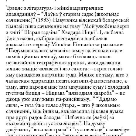
Трэцяе з літаратура- і мінкінацэнтрычных
апавяданняў – “Лаўка ў старым садзе (школьнае
сачыненне)” (1993). Навучэнка віленскай беларускай
гімназіі піша сачыненне на тэму “Мой улюбёны верш
з кнігі “Шарая гадзіна” Хведара Ніцкі”. І, як бачна
ўжо з назвы, выбірае яшчэ адзін з найбольш
знакамітых вершаў Мінкіна. Гімназістка разважае:
“Падумалася, што менавіта там, у здзічэлым садзе
паміж цёмных ялінаў, магла б існаваць такая
незвычайная геаграфічная кропка, якая дазвання
мяняе жыццё чалавека і яго самога, – варта толькі
яму выпадкова патрапіць туды. Мяняе не таму, што з
чалавекам здараецца нешта казачна-фантастычнае, а
таму, што народжанае там адчуванне суму і халоднай
пустэчы быцця – Ніцкава “нязводная хвароба” – не
даюць ужо яму жыць па-ранейшаму…” “Дадамо
яшчэ, – гэта ўжо голас аўтара, – што ў школьным
сачыненні, між іншым, выказваецца цікавая думка
пра другі радок балады: “Нябачна яе (лаўкі) за
высокай травой і густым лісцём”. На думку
дзяўчыны, “высокая трава” і “густое лісцё” сімвалізуе
ўсё, што замінае бачыць “замшэлую лаўку” ісціны”.