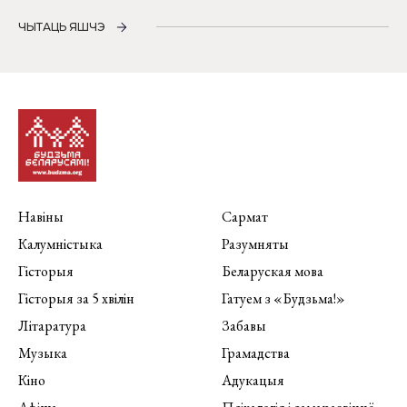
ЧЫТАЦЬ ЯШЧЭ
Навіны
Сармат
Калумністыка
Разумняты
Гісторыя
Беларуская мова
Гісторыя за 5 хвілін
Гатуем з «Будзьма!»
Літаратура
Забавы
Музыка
Грамадства
Кіно
Адукацыя