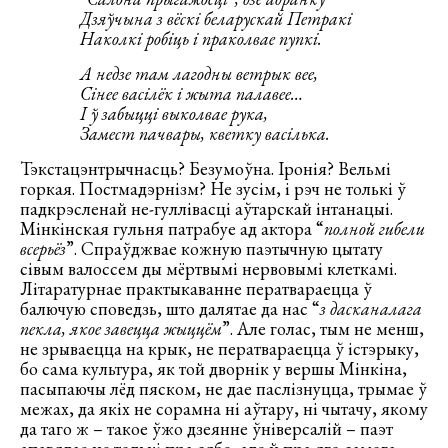
Дзяўчына з вёскі беларускай Петракі
Наколкі робіць і праколвае пупкі.
А недзе там лагодны ветрык вее,
Сінее васілёк і жыта палавее…
І ў забыцці выколвае рука,
Замест пачвары, кветку васілька.
Тэкстацэнтрычнасць? Безумоўна. Іронія? Вельмі
горкая. Постмадэрнізм? Не зусім, і рэч не толькі ў
падкрэсленай не-гуллівасці аўтарскай інтанацыі.
Мінкінская гульня патрабуе ад актора “
полной гибели
всерьёз
”. Спраўджвае кожную паэтычную цытату
сівым валоссем ды мёртвымі нервовымі клеткамі.
Літаратурнае практыкаванне ператвараецца ў
балючую споведзь, што далятае да нас “
з дасканалага
пекла, якое завецца жыццём
”. Але голас, тым не менш,
не зрываецца на крык, не ператвараецца ў істэрыку,
бо сама культура, як той дворнік у вершы Мінкіна,
пасыпаючы лёд пяском, не дае паслізнуцца, трымае ў
межах, да якіх не сорамна ні аўтару, ні чытачу, якому
да таго ж – такое ўжо дзеянне ўніверсалій – паэт