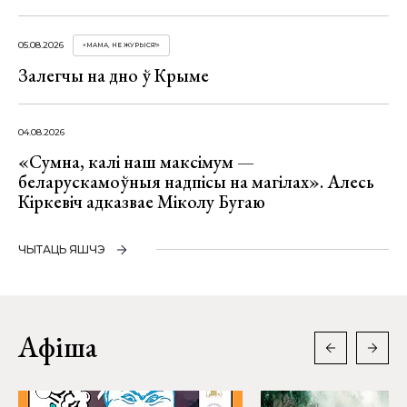
05.08.2026
«МАМА, НЕ ЖУРЫСЯ!»
Залегчы на дно ў Крыме
04.08.2026
«Сумна, калі наш максімум —
беларускамоўныя надпісы на магілах». Алесь
Кіркевіч адказвае Міколу Бугаю
ЧЫТАЦЬ ЯШЧЭ
Афіша