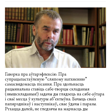
Гаворка пра аўтарэфлексію. Пра
супрацьпастаўленую “сляпому натхненню”
самасвядомасць пісання. Пра здольнасць
рацыянальна ставіць сабе-творцы складаныя
(звышскладаныя!) задачы ды глядзець на сябе-аўтара
і сваё месца ў культуры аб’ектыўна. Бачыць сваіх
папярэднікаў і наступнікаў, свае ўдачы і паразы.
Рухацца далей, не гледзячы на марнасць ды