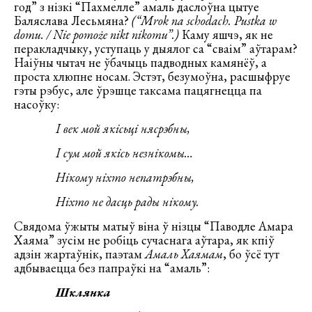
год” з нізкі “Пахмелле” амаль даслоўна цытуе
Баляслава Лесьмяна?
(“Mrok na schodach. Pustka w
domu. / Nie pomoże nikt nikomu”.)
Каму яшчэ, як не
перакладчыку, уступаць у дыялог са “сваім” аўтарам?
Наіўны чытач не ўбачыць падводных камянёў, а
проста хлюпне носам. Эстэт, безумоўна, расшыфруе
гэты рэбус, але ўрэшце таксама пацягнецца па
насоўку:
І век мой якісьці нясрэбны,
І сум мой якісь незнікомы…
Нікому ніхто непатрэбны,
Ніхто не дасць рады нікому.
Свядома ўжыты матыў віна ў нізцы “Паводле Амара
Хаяма” зусім не робіць сучаснага аўтара, як кпіў
адзін жартаўнік, паэтам
Амаль
Хаямам
, бо ўсё тут
адбываецца без папраўкі на “амаль”:
Шклянка