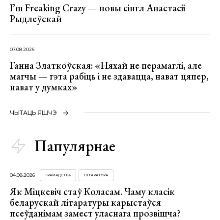
I’m Freaking Crazy — новы сінгл Анастасіі
Рыдлеўскай
07.08.2026
Ганна Златкоўская: «Няхай не перамаглі, але
магчы — гэта рабіць і не здавацца, нават цяпер,
нават у думках»
ЧЫТАЦЬ ЯШЧЭ
Папулярнае
04.08.2026
ГРАМАДСТВА
ЛІТАРАТУРА
Як Міцкевіч стаў Коласам. Чаму класік
беларускай літаратуры карыстаўся
псеўданімам замест уласнага прозвішча?