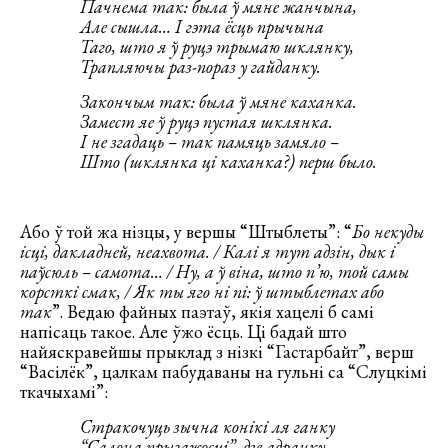
Пачнема так: была ў мяне жанчына,
Але сышла… І гэта ёсць прычына
Таго, што я ў руцэ трымаю шклянку,
Трапляючы раз-пораз у гайданку.
Закончым так: была ў мяне каханка.
Замест яе ў руцэ пустая шклянка.
І не згадаць – так памяць замяло –
Што (шклянка ці каханка?) перш было.
Або ў той жа нізцы, у вершы “Штыблеты”: “
Бо некуды
ісці, дакладней, неахвота. / Калі я тут адзін, дык і
паўсюль – самота… / Ну, а ў віна, што п’ю, той самы
корсткі смак, / Як ты яго ні пі: ў штыблетах або
так
”. Ведаю файных паэтаў, якія хацелі б самі
напісаць такое. Але ўжо ёсць. Ці бадай што
найяскравейшы прыклад з нізкі “Гастарбайт”, верш
“Васілёк”, цалкам пабудаваны на гульні са “Слуцкімі
ткачыхамі”:
Стракочуць зычна конікі ля ганку
“Салона прыгажосці”, дзе адранку