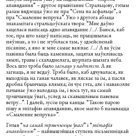
апавядання” – другое прывітанне Стральцову, гэтым
разам вядзецца ўжо не пра “Сена на асфальце”, а
пра “Смаленне вепрука”. Ужо з другога абзаца
знакамітага стральцоўскага твора: “Мне даўно
хацелася напісаць адно апавяданне /…/. Баюся, каб
тое, пра што хацеў напісаць, не прыцішылася
няўзнак, а то і не згубілася там, у здзейсненай
пісаніне, а яно ж мне самае важнае. /…/ А ва ўсім
павінна была быць каменная, зацятая маўклівасць
зямлі, травы і схаладнелага, шурпата-шызага неба.
Вось што трэба было
загнаць у падтэкст
. А як
загнаць, я не ведаў. Трэба было, каб адчувалася, як
выходзіць на ганак чалавек, як ляскае за ім, а пасля
дробна брынчыць клямка; ён чуе гэта, але і наваколле
пачынае ўжо валодаць ім, і вось тут, на самай
трэшчынцы ўвагі, услед за скавышлівым павевам
ветру…”. І далей, зусім пры канцы: “Такою парою
пішу я эпітафію апавяданню, якое магло б называцца
«Смаленне вепрука»”.
Гэтыя “
на самай трэшчынцы ўвагі
” і “
эпітафія
апавяданню
” – найвышэйшая ступень пісьменніцкай