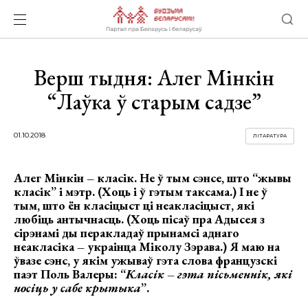
Верш тыдня: Алег Мінкін
“Лаўка ў старым садзе”
01.10.2018
ЛІТАРАТУРА
Алег Мінкін – класік. Не ў тым сэнсе, што “жывы
класік” і мэтр. (Хоць і ў гэтым таксама.) І не ў
тым, што ён класіцыст ці неакласіцыст, які
любіць антычнасць. (Хоць пісаў пра Адысея з
сірэнамі ды перакладаў прынамсі аднаго
неакласіка – украінца Міколу Зэрава.) Я маю на
ўвазе сэнс, у якім ужываў гэта слова французскі
паэт Поль Валеры: “
Класік – гэта пісьменнік, які
носіць у сабе крытыка
”.