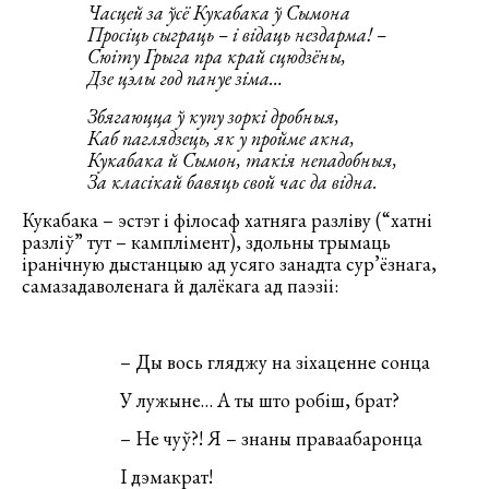
Часцей за ўсё Кукабака ў Сымона
Просiць сыграць – i вiдаць нездарма! –
Сюiту Грыга пра край сцюдзёны,
Дзе цэлы год пануе зiма…
Збягаюцца ў купу зоркi дробныя,
Каб паглядзець, як у пройме акна,
Кукабака й Сымон, такiя непадобныя,
За класікай бавяць свой час да вiдна.
Кукабака – эстэт і філосаф хатняга разліву (“хатні
разліў” тут – камплімент), здольны трымаць
іранічную дыстанцыю ад усяго занадта сур’ёзнага,
самазадаволенага й далёкага ад паэзіі:
– Ды вось гляджу на зіхаценне сонца
У лужыне… А ты што робіш, брат?
– Не чуў?! Я – знаны праваабаронца
І дэмакрат!