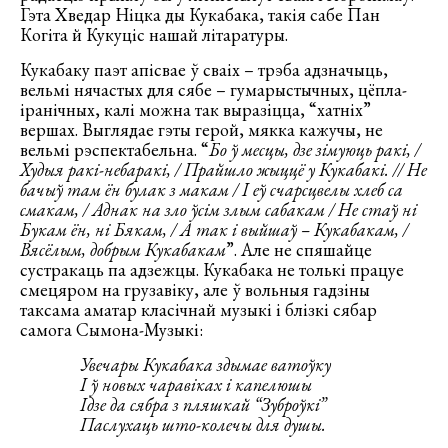
Гэта Хведар Ніцка ды Кукабака, такія сабе Пан
Когіта й Кукуціс нашай літаратуры.
Кукабаку паэт апісвае ў сваіх – трэба адзначыць,
вельмі нячастых для сябе – гумарыстычных, цёпла-
іранічных, калі можна так выразіцца, “хатніх”
вершах. Выглядае гэты герой, мякка кажучы, не
вельмі рэспектабельна. “
Бо ў месцы, дзе зiмуюць ракi, /
Худыя ракi-небаракi, / Прайшло жыццё у Кукабакi. // Не
бачыў там ён булак з макам / I еў счарсцвелы хлеб са
смакам, / Аднак на зло ўсiм злым сабакам / Не стаў нi
Букам ён, нi Бякам, / А так i выйшаў – Кукабакам, /
Вясёлым, добрым Кукабакам
”. Але не спяшайце
сустракаць па адзежцы. Кукабака не толькі працуе
смецяром на грузавіку, але ў вольныя гадзіны
таксама аматар класічнай музыкі і блізкі сябар
самога Сымона-Музыкі:
Увечары Кукабака здымае ватоўку
I ў новых чаравiках i капелюшы
Iдзе да сябра з пляшкай “Зуброўкi”
Паслухаць што-колечы для душы.