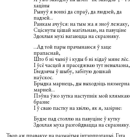
хацiны
Рынуў я вонкi да спраў, да людзей, да
падзей…
Ранкам ачуўся: на тым жа я зноў лежаку,
Сцiснуты цiшай магiльнаю, на павуцiне
Здохлыя мухi вагаюцца на скразняку.
…Ад той пары прачынаюся ў хаце
прапаснай,
Што б нi чынiў i куды б ні кiдаў мяне лёс.
I ўсё часцей я праседжваю тут невылазна,
Гледзячы ў шыбу, забiтую дошкай
наўскос.
Брыдка марнець, ды выходзiць нязмерна
марней…
Пэўна ўжо хутка наступнiк мой клямкаю
бразне
I ў сваю пастку на хвiлю, як я, зазiрне:
Будзе пад столлю на павуцiне ў кутку
Здохлая муха разгойдвацца на скразняку.
Твор аж правакуе на размаітыя інтэрпрэтацыі. Гэта