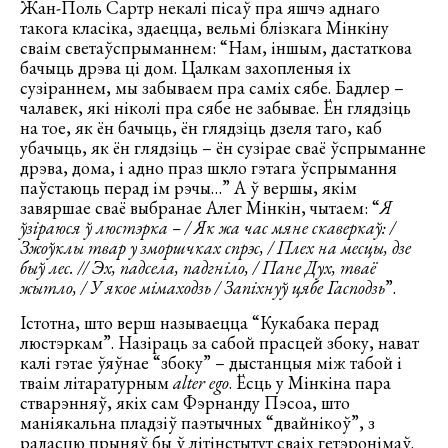
Жан-Поль Сартр некалі пісаў пра яшчэ аднаго
такога класіка, здаецца, вельмі блізкага Мінкіну
сваім светаўспрыманнем: “Нам, іншым, дастаткова
бачыць дрэва ці дом. Цалкам захопленыя іх
сузіраннем, мы забываем пра саміх сябе. Бадлер –
чалавек, які ніколі пра сябе не забывае. Ён глядзіць
на тое, як ён бачыць, ён глядзіць дзеля таго, каб
убачыць, як ён глядзіць – ён сузірае сваё ўспрыманне
дрэва, дома, і адно праз шкло гэтага ўспрымання
паўстаюць перад ім рэчы…” А ў вершы, якім
завяршае сваё выбранае Алег Мінкін, чытаем: “
Я
ўзiраюся ў люстэрка – / Як жа час мяне скаверкаў: /
Зжоўклы твар у зморшчках спрэс, / Плех на месцы, дзе
быў лес. // Эх, падсела, падгнiло, / Пане Дух, тваё
жытло, / У якое мiмаходзь / Запiхнуў цябе Гасподзь
”.
Істотна, што верш называецца “Кукабака перад
люстэркам”. Назіраць за сабой прасцей збоку, нават
калі гэтае ўяўнае “збоку” – дыстанцыя між табой і
тваім літаратурным
alter ego
. Ёсць у Мінкіна пара
стварэнняў, якіх сам Фэрнанду Пэсоа, што
маніякальна пладзіў паэтычных “двайнікоў”, з
радасцю прыняў бы ў літінстытут сваіх гетэронімаў.