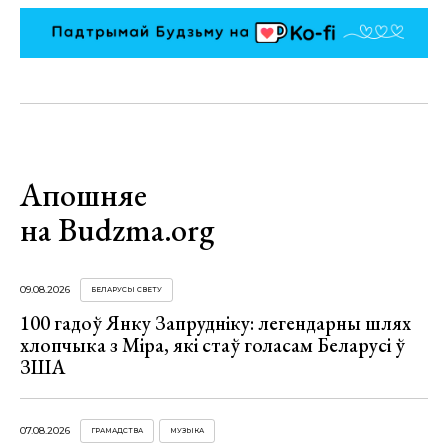
Апошняе
на Budzma.org
09.08.2026
БЕЛАРУСЫ СВЕТУ
100 гадоў Янку Запрудніку: легендарны шлях
хлопчыка з Міра, які стаў голасам Беларусі ў
ЗША
07.08.2026
ГРАМАДСТВА
МУЗЫКА