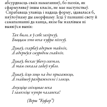
абсурднасць сваіх намаганняў, бо паэзія, як
сфармуляваў іншы класік, не мае наступстваў.
Спрабаваць улавіць і надаць форму, здавалася б,
няўлоўнаму ды аморфнаму. Ісці ў пазнанні свету й
самапазнанні да канца, якім бы жахлівым ні
выявіўся вынік:
Так было, я ў сябе зазiрнуў,
Быццам хто века куфра пiхнуў.
Думаў, скарбаў адкрыю тайнiк,
А адкрыўся смуродны гнайнiк.
Думаў, боскае ўбачу святло,
А там сыкала гадаў кубло.
Думаў, ёсць хоць на дне прыгажосць,
А знайшоў раздражненне i злосць.
Апусцiце свiнцовае века
I замкнiце нутро чалавека!
(Верш “Куфар”)