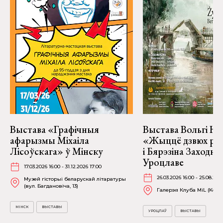
Выстава «Графічныя
Выстава Вольгі На
афарызмы Міхаіла
«Жыццё дзвюх рэк
Лісоўскага» ў Мінску
і Бярэзіна Заходня
Уроцлаве
17.03.2026 16:00 - 31.12.2026 17:00
26.03.2026 16:00 - 25.08.202
Музей гісторыі беларускай літаратуры
(вул. Багдановіча, 13)
Галерэя Клуба MiL (Kościu
МІНСК
ВЫСТАВЫ
УРОЦЛАЎ
ВЫСТАВЫ