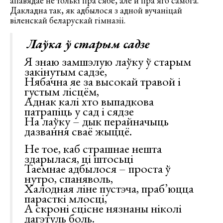
апавядае не толькі пра сябе, але й пра яго самога.
Дакладна так, як адбылося з адной вучаніцай
віленскай беларускай гімназіі.
Лаўка ў старым садзе
Я знаю замшэлую лаўку ў старым
закiнутым садзе,
Нябачна яе за высокай травой i
густым лiсцём,
Аднак калi хто выпадкова
патрапiць у сад i сядзе
На лаўку – дык перайначыць
дазвання сваё жыццё.
Не тое, каб страшнае нешта
здарылася, цi штосьцi
Таемнае адбылося – проста ў
нутро, спаняволь,
Халодная лiне пустэча, праб’юцца
парасткi млосцi,
А скронi сцiсне нязнаны нiколi
дагэтуль боль.