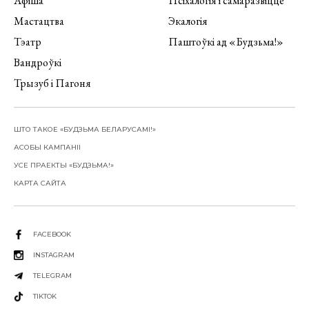
Афіша
Псіхалогія і самаразвіццё
Мастацтва
Экалогія
Тэатр
Паштоўкі ад «Будзьма!»
Вандроўкі
Трызуб і Пагоня
ШТО ТАКОЕ «БУДЗЬМА БЕЛАРУСАМІ!»
АСОБЫ КАМПАНІІ
УСЕ ПРАЕКТЫ «БУДЗЬМА!»
КАРТА САЙТА
FACEBOOK
INSTAGRAM
TELEGRAM
TIKTOK