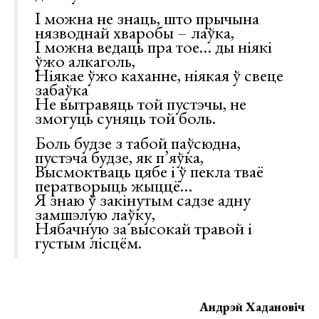
I можна не знаць, што прычына
нязводнай хваробы – лаўка,
I можна ведаць пра тое… ды нiякi
ўжо алкаголь,
Нiякае ўжо каханне, нiякая ў свеце
забаўка
Не вытравяць той пустэчы, не
змогуць суняць той боль.
Боль будзе з табой паўсюдна,
пустэча будзе, як п’яўка,
Высмоктваць цябе i ў пекла тваё
ператворыць жыццё…
Я знаю ў закiнутым садзе адну
замшэлую лаўку,
Нябачную за высокай травой i
густым лiсцём.
Андрэй Хадановіч