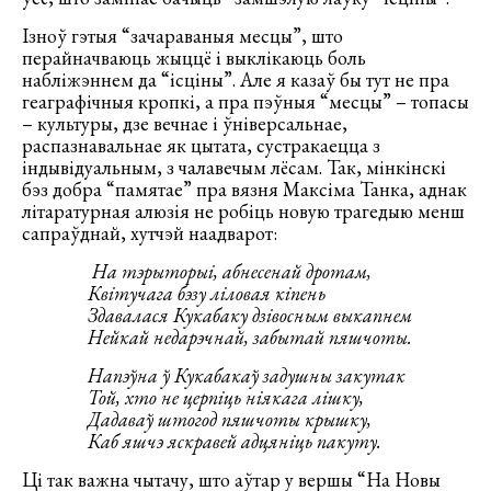
Ізноў гэтыя “зачараваныя месцы”, што
перайначваюць жыццё і выклікаюць боль
набліжэннем да “ісціны”. Але я казаў бы тут не пра
геаграфічныя кропкі, а пра пэўныя “месцы” – топасы
– культуры, дзе вечнае і ўніверсальнае,
распазнавальнае як цытата, сустракаецца з
індывідуальным, з чалавечым лёсам. Так, мінкінскі
бэз добра “памятае” пра вязня Максіма Танка, аднак
літаратурная алюзія не робіць новую трагедыю менш
сапраўднай, хутчэй наадварот:
На тэрыторыi, абнесенай дротам,
Квiтучага бэзу лiловая кiпень
Здавалася Кукабаку дзiвосным выкапнем
Нейкай недарэчнай, забытай пяшчоты.
Напэўна ў Кукабакаў задушны закутак
Той, хто не церпiць нiякага лiшку,
Дадаваў штогод пяшчоты крышку,
Каб яшчэ яскравей адцянiць пакуту.
Ці так важна чытачу, што аўтар у вершы “На Новы