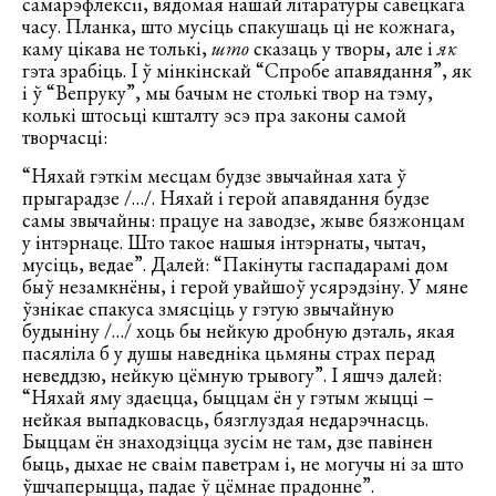
самарэфлексіі, вядомая нашай літаратуры савецкага
часу. Планка, што мусіць спакушаць ці не кожнага,
каму цікава не толькі,
што
сказаць у творы, але і
як
гэта зрабіць. І ў мінкінскай “Спробе апавядання”, як
і ў “Вепруку”, мы бачым не столькі твор на тэму,
колькі штосьці кшталту эсэ пра законы самой
творчасці:
“Няхай гэткім месцам будзе звычайная хата ў
прыгарадзе /…/. Няхай і герой апавядання будзе
самы звычайны: працуе на заводзе, жыве бязжонцам
у інтэрнаце. Што такое нашыя інтэрнаты, чытач,
мусіць, ведае”. Далей: “Пакінуты гаспадарамі дом
быў незамкнёны, і герой увайшоў усярэдзіну. У мяне
ўзнікае спакуса змясціць у гэтую звычайную
будыніну /…/ хоць бы нейкую дробную дэталь, якая
пасяліла б у душы наведніка цьмяны страх перад
неведдзю, нейкую цёмную трывогу”. І яшчэ далей:
“Няхай яму здаецца, быццам ён у гэтым жыцці –
нейкая выпадковасць, бязглуздая недарэчнасць.
Быццам ён знаходзіцца зусім не там, дзе павінен
быць, дыхае не сваім паветрам і, не могучы ні за што
ўшчаперыцца, падае ў цёмнае прадонне”.