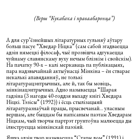
(Верш “Кукабака і праваабаронца”)
А для сур’ёзнейшых літаратурных гульняў аўтару
больш пасуе “Хведар Ніцка” (сам сабой згадваецца
адзін нямецкі філосаф, чыё прозвішча адгукаецца
чуйнаму славянскаму вуху нечым блізкім і свойскім).
На пачатку 90-х – калі меркаваць па публікацыях,
пара надзвычайнай актыўнасці Мінкіна – ён стварае
некалькі апавяданняў, не толькі
літаратурацэнтрычных, але й, так бы мовіць,
мінкінацэнтрычных. Адно называецца “Шарая
гадзіна (З нагоды 40-годдзя выхаду кнігі Хведара
Ніцкі. Тэзісы” (1992)) і ёсць стылізацыяй
літаратуразнаўчай працы, прысвечанай… уласным
вершам, але быццам бы напісаным паэтам Хведарам
Ніцкам, чый творчы партрэт грунтоўна малюецца ды
ілюструецца мінкінскай паэзіяй.
Яшчэ адзін твор называецца “Стары дом” (1991) і