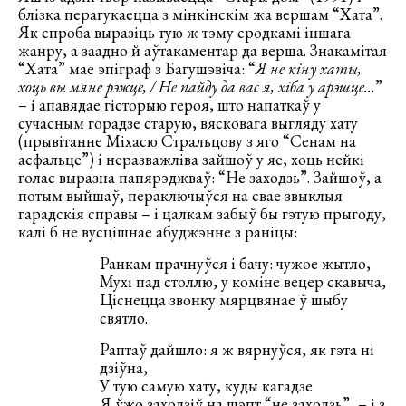
блізка перагукаецца з мінкінскім жа вершам “Хата”.
Як спроба выразіць тую ж тэму сродкамі іншага
жанру, а заадно й аўтакаментар да верша. Знакамітая
“Хата” мае эпіграф з Багушэвіча: “
Я не кiну хаты,
хоць вы мяне рэжце, / Не пайду да вас я, хiба у арэшце…
”
– і апавядае гісторыю героя, што напаткаў у
сучасным горадзе старую, вясковага выгляду хату
(прывітанне Міхасю Стральцову з яго “Сенам на
асфальце”) і неразважліва зайшоў у яе, хоць нейкі
голас выразна папярэджваў: “Не заходзь”. Зайшоў, а
потым выйшаў, пераключыўся на свае звыклыя
гарадскія справы – і цалкам забыў бы гэтую прыгоду,
калі б не вусцішнае абуджэнне з раніцы:
Ранкам прачнуўся i бачу: чужое жытло,
Мухi пад столлю, у комiне вецер скавыча,
Цiснецца звонку мярцвянае ў шыбу
святло.
Раптаў дайшло: я ж вярнуўся, як гэта нi
дзiўна,
У тую самую хату, куды кагадзе
Я ўжо заходзiў на шэпт “не заходзь”, – i з