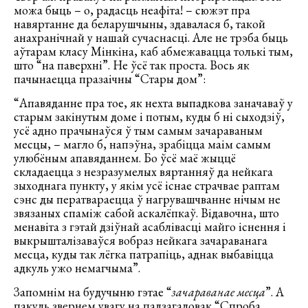
можа быць – о, радасць неафіта! – сюжэт пра
навяртанне да беларушчыны, здавалася б, такой
анахранічнай у нашай сучаснасці. Але не трэба быць
аўтарам класу Мінкіна, каб абмежавацца толькі тым,
што “на паверхні”. Не ўсё так проста. Вось як
пачынаецца празаічны “Стары дом”:
“Апавяданне пра тое, як нехта выпадкова заначаваў у
старым закінутым доме і потым, куды б ні сыходзіў,
усё адно прачынаўся ў тым самым зачараваным
месцы, – магло б, напэўна, зрабіцца маім самым
улюбёным апавяданнем. Бо ўсё маё жыццё
складаецца з незразумелых вяртанняў да нейкага
зыходнага пункту, у якім усё існае страчвае раптам
сэнс ды ператвараецца ў нагрувашчванне нічым не
звязаных спаміж сабой аскалёпкаў. Відавочна, што
менавіта з гэтай дзіўнай асаблівасці майго існення і
выкрышталізаваўся вобраз нейкага зачараванага
месца, куды так лёгка патрапіць, аднак выбавіцца
адкуль ужо немагчыма”.
Запомнім на будучыню гэтае “
зачараванае месца
”. А
пакуль звернем увагу на падзагаловак “Спроба