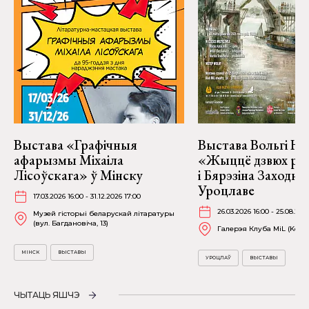
Выстава «Графічныя
Выстава Вольгі На
афарызмы Міхаіла
«Жыццё дзвюх рэк
Лісоўскага» ў Мінску
і Бярэзіна Заходня
Уроцлаве
17.03.2026 16:00 - 31.12.2026 17:00
26.03.2026 16:00 - 25.08.202
Музей гісторыі беларускай літаратуры
(вул. Багдановіча, 13)
Галерэя Клуба MiL (Kościu
МІНСК
ВЫСТАВЫ
УРОЦЛАЎ
ВЫСТАВЫ
ЧЫТАЦЬ ЯШЧЭ