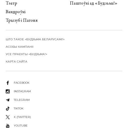
Тэатр
Паштоўкі ад «Будзьма!»
Вандроўкі
Трызуб і Пагоня
ШТО ТАКОЕ «БУДЗЬМА БЕЛАРУСАМІ!»
АСОБЫ КАМПАНІІ
УСЕ ПРАЕКТЫ «БУДЗЬМА!»
КАРТА САЙТА
FACEBOOK
INSTAGRAM
TELEGRAM
TIKTOK
X (TWITTER)
YOUTUBE