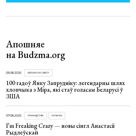
Апошняе
на Budzma.org
09.08.2026
БЕЛАРУСЫ СВЕТУ
100 гадоў Янку Запрудніку: легендарны шлях
хлопчыка з Міра, які стаў голасам Беларусі ў
ЗША
07.08.2026
ГРАМАДСТВА
МУЗЫКА
I’m Freaking Crazy — новы сінгл Анастасіі
Рыдлеўскай