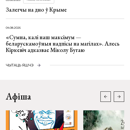
Залегчы на дно ў Крыме
04.08.2026
«Сумна, калі наш максімум —
беларускамоўныя надпісы на магілах». Алесь
Кіркевіч адказвае Міколу Бугаю
ЧЫТАЦЬ ЯШЧЭ
Афіша