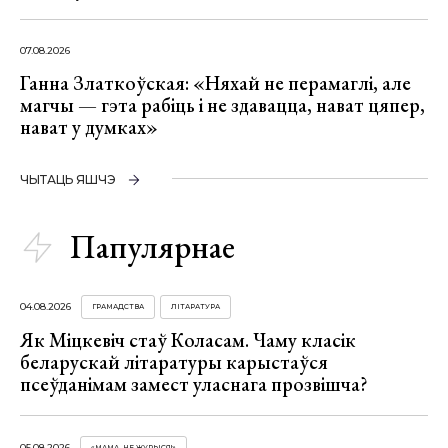
07.08.2026
Ганна Златкоўская: «Няхай не перамаглі, але
магчы — гэта рабіць і не здавацца, нават цяпер,
нават у думках»
ЧЫТАЦЬ ЯШЧЭ
Папулярнае
04.08.2026
ГРАМАДСТВА
ЛІТАРАТУРА
Як Міцкевіч стаў Коласам. Чаму класік
беларускай літаратуры карыстаўся
псеўданімам замест уласнага прозвішча?
05.08.2026
«МАМА, НЕ ЖУРЫСЯ!»