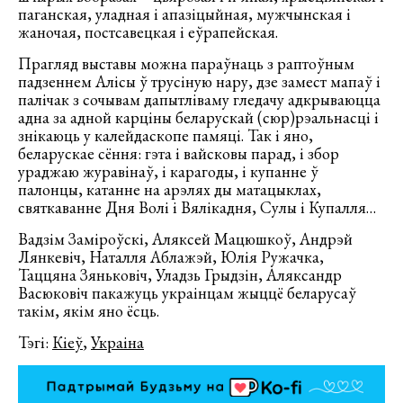
паганская, уладная і апазіцыйная, мужчынская і
жаночая, постсавецкая і еўрапейская.
Прагляд выставы можна параўнаць з раптоўным
падзеннем Алісы ў трусіную нару, дзе замест мапаў і
палічак з сочывам дапытліваму гледачу адкрываюцца
адна за адной карціны беларускай (сюр)рэальнасці і
знікаюць у калейдаскопе памяці. Так і яно,
беларускае сёння: гэта і вайсковы парад, і збор
ураджаю журавінаў, і карагоды, і купанне ў
палонцы, катанне на арэлях ды матацыклах,
святкаванне Дня Волі і Вялікадня, Сулы і Купалля…
Вадзім Заміроўскі, Аляксей Мацюшкоў, Андрэй
Лянкевіч, Наталля Аблажэй, Юлія Ружачка,
Таццяна Зяньковіч, Уладзь Грыдзін, Аляксандр
Васюковіч пакажуць украінцам жыццё беларусаў
такім, якім яно ёсць.
Тэгі:
Кіеў
,
Украіна