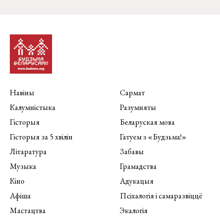
Навіны
Сармат
Калумністыка
Разумняты
Гісторыя
Беларуская мова
Гісторыя за 5 хвілін
Гатуем з «Будзьма!»
Літаратура
Забавы
Музыка
Грамадства
Кіно
Адукацыя
Афіша
Псіхалогія і самаразвіццё
Мастацтва
Экалогія