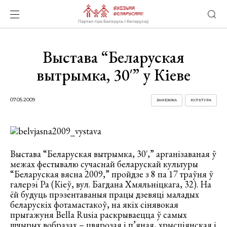
Выстава “Беларуская
вытрымка, 30′” у Кіеве
07.05.2009
ЗАМЕЖЖА
КУЛЬТУРА
Выстава “Беларуская вытрымка, 30′,” арганізаваная ў
межах фестывалю сучаснай беларускай культуры
“Беларуская вясна 2009,” пройдзе з 8 па 17 траўня ў
галерэі Ра (Кіеў, вул. Багдана Хмяльніцкага, 32).
На
ёй будуць прэзентаваныя працы дзевяці маладых
беларускіх фотамастакоў, на якіх сінявокая
прыгажуня Bella Rusia раскрываецца ў самых
шчырых вобразах – цвярозая і п’яная, хрысціянская і