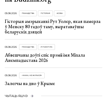
05.08.2026
ГРАМАДСТВА
ГІСТОРЫЯ
АСОБА
Гісторыя амэрыканкі Рут Уолер, якая памерла
ў Менску 80 гадоў таму, выратаваўшы
беларускіх дзяцей
05.08.2026
ГРАМАДСТВА
ЛІТАРАТУРА
Абвешчаны доўгі спіс прэміі імя Міхала
Анемпадыстава 2026
05.08.2026
«МАМА, НЕ ЖУРЫСЯ!»
Залегчы на дно ў Крыме
ЧЫТАЦЬ ЯШЧЭ