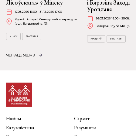
Лісоўскага» ў Мінску
і Бярэзіна Заходня
Уроцлаве
17.03.2026 16:00 - 31.12.2026 17:00
26.03.2026 16:00 - 25.08.202
Музей гісторыі беларускай літаратуры
(вул. Багдановіча, 13)
Галерэя Клуба MiL (Kościu
МІНСК
ВЫСТАВЫ
УРОЦЛАЎ
ВЫСТАВЫ
ЧЫТАЦЬ ЯШЧЭ
Навіны
Сармат
Калумністыка
Разумняты