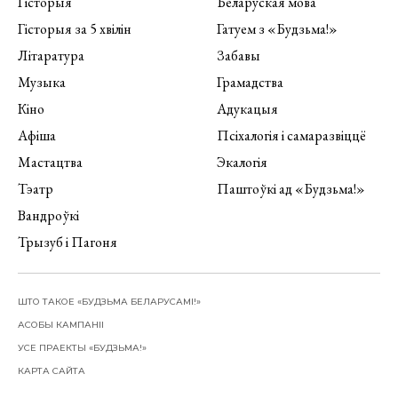
Гісторыя
Беларуская мова
Гісторыя за 5 хвілін
Гатуем з «Будзьма!»
Літаратура
Забавы
Музыка
Грамадства
Кіно
Адукацыя
Афіша
Псіхалогія і самаразвіццё
Мастацтва
Экалогія
Тэатр
Паштоўкі ад «Будзьма!»
Вандроўкі
Трызуб і Пагоня
ШТО ТАКОЕ «БУДЗЬМА БЕЛАРУСАМІ!»
АСОБЫ КАМПАНІІ
УСЕ ПРАЕКТЫ «БУДЗЬМА!»
КАРТА САЙТА