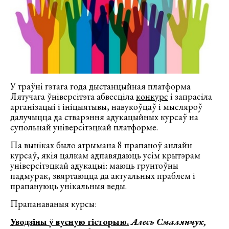
У траўні гэтага года дыстанцыйная платформа
Лятучага ўніверсітэта абвесціла
конкурс
і запрасіла
арганізацыі і ініцыятывы, навукоўцаў і мысляроў
далучыцца да стварэння адукацыйных курсаў на
супольнай універсітэцкай платформе.
Па выніках было атрымана 8 прапаноў анлайн
курсаў, якія цалкам адпавядаюць усім крытэрам
універсітэцкай адукацыі: маюць грунтоўны
падмурак, звяртаюцца да актуальных праблем і
прапануюць унікальныя веды.
Прапанаваныя курсы:
Уводзіны ў вусную гісторыю.
Алесь Смалянчук,