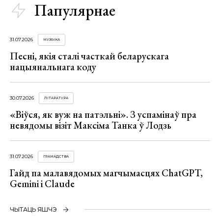
Папулярнае
31.07.2026
МУЗЫКА
Песні, якія сталі часткай беларускага
нацыянальнага коду
30.07.2026
ЛІТАРАТУРА
«Віўся, як вуж на патэльні». З успамінаў пра
невядомы візіт Максіма Танка ў Лодзь
31.07.2026
ГРАМАДСТВА
Гайд па малавядомых магчымасцях ChatGPT,
Gemini і Claude
ЧЫТАЦЬ ЯШЧЭ