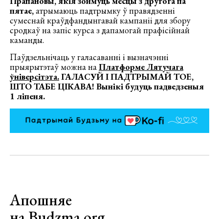
Прапановы, якія зоймуць месцы з другога па
пятае,
атрымаюць падтрымку ў правядзенні
сумеснай краўдфандынгавай кампаніі для збору
сродкаў на запіс курса з дапамогай прафісійнай
каманды.
Паўдзельнічаць у галасаванні і вызначэнні
прыярытэтаў можна на
Платформе Лятучага
ўніверсітэта.
ГАЛАСУЙ І ПАДТРЫМАЙ ТОЕ,
ШТО ТАБЕ ЦІКАВА! Вынікі будуць падведзеныя
1 ліпеня.
Апошняе
на Budzma.org