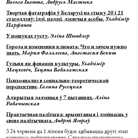
Вольга Іванова, Андрусь Мастыка
Творчая фатаграфія ў Беларусі на стыку 20 і 21
стагоддзяў: ідэі, падзеі, дзеючыя асобы.
Уладзімір
Парфянок
У пошуках густу.
Эліна Шындлер
Города и изменения климата: Что и зачем нужно
знать.
Мария Фалалеева, Анастасия Бекиш
Гульня як фенамен культуры.
Уладзімір
Мацкевіч, Тацяна Вадалажская
Психоанализ в социально-теоретической
перспективе
.
Галина Русецкая
Адкрытыя дадзеныя ў 7 пытаннях.
Аліна
Радачынская
Практычная палітыка: арыентацыя і дзейнасць у
свеце палітычнага.
Андрэй Ягораў
З 24 чэрвеня да 1 ліпеня будзе адбывацца другі этап
конкурса: рейтынгаванне. Слухачам прапануецца