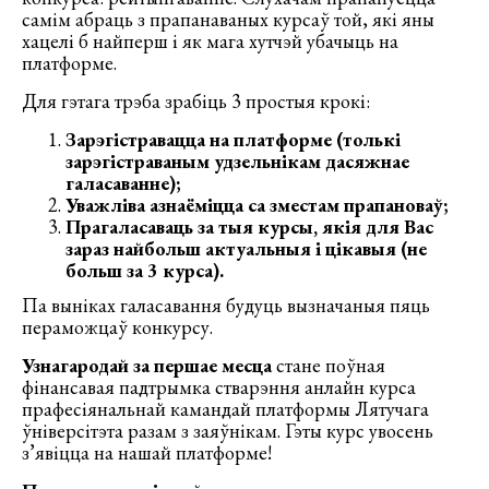
самім абраць з прапанаваных курсаў той, які яны
хацелі б найперш і як мага хутчэй убачыць на
платформе.
Для гэтага трэба зрабіць 3 простыя крокі:
Зарэгістравацца на платформе (толькі
зарэгістраваным удзельнікам дасяжнае
галасаванне);
Уважліва азнаёміцца са зместам прапановаў;
Прагаласаваць за тыя курсы, якія для Вас
зараз найбольш актуальныя і цікавыя (не
больш за 3 курса).
Па выніках галасавання будуць вызначаныя пяць
пераможцаў конкурсу.
Узнагародай за першае месца
стане поўная
фінансавая падтрымка стварэння анлайн курса
прафесіянальнай камандай платформы Лятучага
ўніверсітэта разам з заяўнікам. Гэты курс увосень
з’явіцца на нашай платформе!