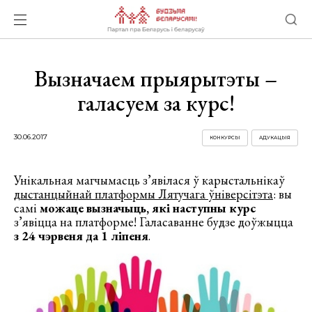
Вызначаем прыярытэты –
галасуем за курс!
30.06.2017
КОНКУРСЫ
АДУКАЦЫЯ
Унікальная магчымасць з’явілася ў карыстальнікаў
дыстанцыйнай платформы Лятучага ўніверсітэта
: вы
самі
можаце вызначыць, які наступны курс
з’явіцца на платформе! Галасаванне будзе доўжыцца
з 24 чэрвеня да 1 ліпеня
.