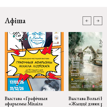
Афіша
Выстава «Графічныя
Выстава Вольгі На
афарызмы Міхаіла
«Жыццё дзвюх рэк