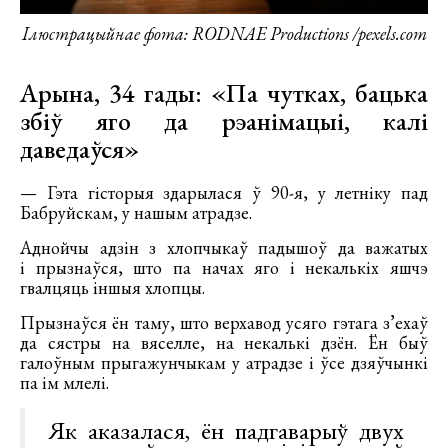
Ілюстрацыйнае фота: RODNAE Productions /pexels.com
Арына, 34 гады: «Па чутках, бацька
збіў яго да рэанімацыі, калі
даведаўся»
— Гэта гісторыя здарылася ў 90-я, у летніку пад
Бабруйскам, у нашым атрадзе.
Аднойчы адзін з хлопчыкаў падышоў да важатых
і прызнаўся, што па начах яго і некалькіх яшчэ
гвалцяць іншыя хлопцы.
Прызнаўся ён таму, што верхавод усяго гэтага з’ехаў
да сястры на вяселле, на некалькі дзён. Ён быў
галоўным прыгажунчыкам у атрадзе і ўсе дзяўчынкі
па ім млелі.
Як аказалася, ён падгаварыў двух