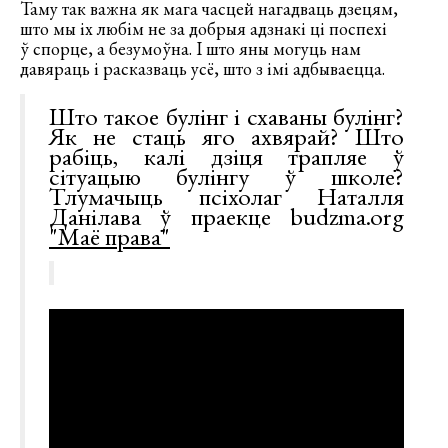
Таму так важна як мага часцей нагадваць дзецям,
што мы іх любім не за добрыя адзнакі ці поспехі
ў спорце, а безумоўна. І што яны могуць нам
давяраць і расказваць усё, што з імі адбываецца.
Што такое булінг і схаваны булінг?
Як не стаць яго ахвярай? Што
рабіць, калі дзіця трапляе ў
сітуацыю булінгу ў школе?
Тлумачыць псіхолаг Наталля
Данілава ў праекце budzma.org
"Маё права"