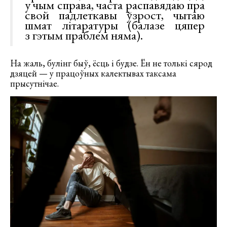
у чым справа, часта распавядаю пра
свой падлеткавы ўзрост, чытаю
шмат літаратуры (балазе цяпер
з гэтым праблем няма).
На жаль, булінг быў, ёсць і будзе. Ён не толькі сярод
дзяцей — у працоўных калектывах таксама
прысутнічае.