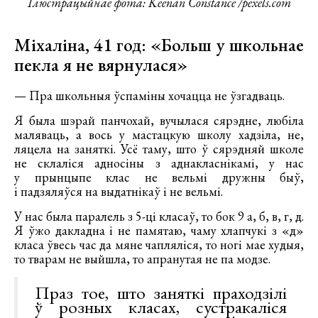
Ілюстрацыйнае фота: Keenan Constance /pexels.com
Міхаліна, 41 год: «Больш у школьнае
пекла я не вярнулася»
— Пра школьныя ўспаміны хочацца не ўзгадваць.
Я была шэрай панчохай, вучылася сярэдне, любіла
маляваць, а вось у мастацкую школу хадзіла, не,
ляцела на заняткі. Усё таму, што ў сярэдняй школе
не склаліся адносіны з аднакласнікамі, у нас
у прынцыпе клас не вельмі дружны быў,
і падзяляўся на выдатнікаў і не вельмі.
У нас была паралель з 5-ці класаў, то бок 9 а, б, в, г, д.
Я ўжо дакладна і не памятаю, чаму хлапчукі з «д»
класа ўвесь час да мяне чапляліся, то ногі мае худыя,
то тварам не выйшла, то апранутая не па модзе.
Праз тое, што заняткі праходзілі
ў розных класах, сустракаліся