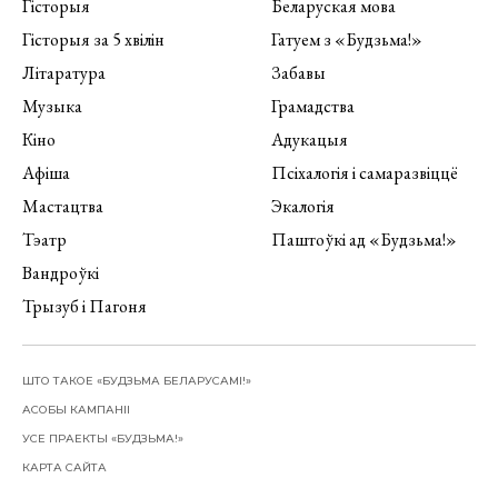
Гісторыя
Беларуская мова
Гісторыя за 5 хвілін
Гатуем з «Будзьма!»
Літаратура
Забавы
Музыка
Грамадства
Кіно
Адукацыя
Афіша
Псіхалогія і самаразвіццё
Мастацтва
Экалогія
Тэатр
Паштоўкі ад «Будзьма!»
Вандроўкі
Трызуб і Пагоня
ШТО ТАКОЕ «БУДЗЬМА БЕЛАРУСАМІ!»
АСОБЫ КАМПАНІІ
УСЕ ПРАЕКТЫ «БУДЗЬМА!»
КАРТА САЙТА