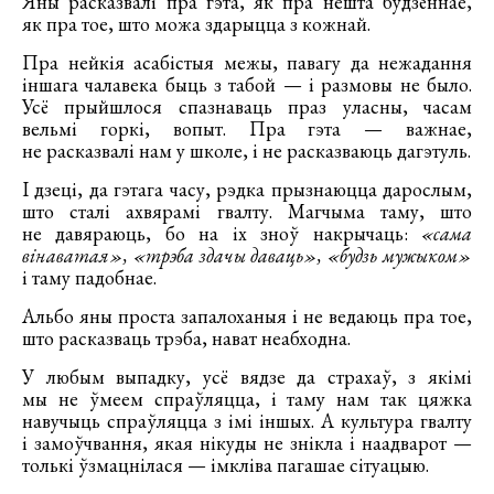
Яны расказвалі пра гэта, як пра нешта будзённае,
як пра тое, што можа здарыцца з кожнай.
Пра нейкія асабістыя межы, павагу да нежадання
іншага чалавека быць з табой — і размовы не было.
Усё прыйшлося спазнаваць праз уласны, часам
вельмі горкі, вопыт. Пра гэта — важнае,
не расказвалі нам у школе, і не расказваюць дагэтуль.
І дзеці, да гэтага часу, рэдка прызнаюцца дарослым,
што сталі ахвярамі гвалту. Магчыма таму, што
не давяраюць, бо на іх зноў накрычаць:
«сама
вінаватая», «трэба здачы даваць», «будзь мужыком
»
і таму падобнае.
Альбо яны проста запалоханыя і не ведаюць пра тое,
што расказваць трэба, нават неабходна.
У любым выпадку, усё вядзе да страхаў, з якімі
мы не ўмеем спраўляцца, і таму нам так цяжка
навучыць спраўляцца з імі іншых. А культура гвалту
і замоўчвання, якая нікуды не знікла і наадварот —
толькі ўзмацнілася — імкліва пагашае сітуацыю.