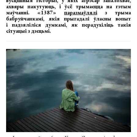
вусцішныя гісторыі, у якіх агрэсар запалохвае,
ахвяры пакутуюць, і ўсё трымаецца на гэтым
маўчанні. «1387»
паразмаўлялі
з трыма
бабруйчанкамі, якія прыгадалі ўласны вопыт
і падзяліліся думкамі, як перадухіліць такія
сітуацыі з дзецьмі.