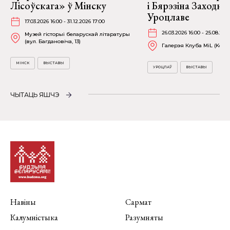
Лісоўскага» ў Мінску
і Бярэзіна Заходня
Уроцлаве
17.03.2026 16:00 - 31.12.2026 17:00
26.03.2026 16:00 - 25.08.202
Музей гісторыі беларускай літаратуры
(вул. Багдановіча, 13)
Галерэя Клуба MiL (Kościu
МІНСК
ВЫСТАВЫ
УРОЦЛАЎ
ВЫСТАВЫ
ЧЫТАЦЬ ЯШЧЭ
Навіны
Сармат
Калумністыка
Разумняты