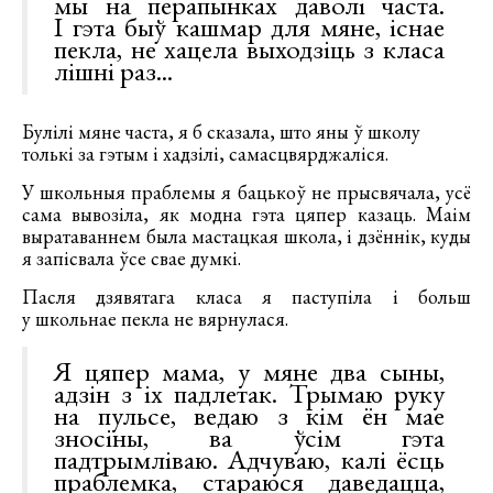
мы на перапынках даволі часта.
І гэта быў кашмар для мяне, існае
пекла, не хацела выходзіць з класа
лішні раз...
Булілі мяне часта, я б сказала, што яны ў школу
толькі за гэтым і хадзілі, самасцвярджаліся.
У школьныя праблемы я бацькоў не прысвячала, усё
сама вывозіла, як модна гэта цяпер казаць. Маім
выратаваннем была мастацкая школа, і дзённік, куды
я запісвала ўсе свае думкі.
Пасля дзявятага класа я паступіла і больш
у школьнае пекла не вярнулася.
Я цяпер мама, у мяне два сыны,
адзін з іх падлетак. Трымаю руку
на пульсе, ведаю з кім ён мае
зносіны, ва ўсім гэта
падтрымліваю. Адчуваю, калі ёсць
праблемка, стараюся даведацца,