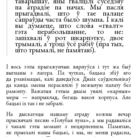
таварышаў, яны гвалцілі суседзяў
па атрадзе па начах. Мы пасля
прыгадвалі, што ў тае палаце
сапраўды часта было шумна. І калі
вы думаеце, што слова «гвалт»
гэта перабольшанне, то не:
запіхвалі ў рот шкарпэтку, двое
трымалі, а трэці ўсё рабіў (пра тых,
што трымалі, не памятаю).
І вось гэты прыгажунчык вярнуўся і тут жа быў
выгнаны з лагера. Па чутках, бацька збіў яго
да рэанімацыі, калі даведаўся. Дваіх саўдзельнікаў
да канца змены перасялілі ў нежылую палату без
рамонту. Важатыя гэтым дваім увялі «карныя»
меры — напрыклад, бегаць вакол корпуса. Але
бацькі іх так і не забралі.
На дыскатэцы нашаму атраду кожны вечар
прысвячалі песню «Голубая луна», а мы радаваліся
і чакалі гэты момант з нецярпеннем. Памятаю,
як прыехалі нашы бацькі, і мы, не менш радасна,