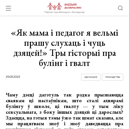
«Як мама і педагог я вельмі
прашу слухаць і чуць
дзяцей!» Тры гісторыі пра
булінг і гвалт
29.03.2023
АДУКАЦЫЯ
ГРАМАДСТВА
Чаму дзеці дагэтуль так рэдка прызнаюцца
сваякам ці настаўнікам, што сталі ахвярамі
булінгу ў школе, ці гвалту — у тым ліку
сексуальнага, з боку іншых дзяцей ці дарослых?
Здаецца, на гэтыя тэмы ўжо так шмат сказана, але
мы працягваем зноў і зноў даведвацца пра