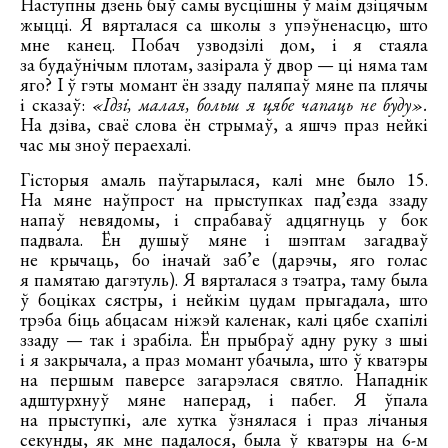
Наступны дзень быў самы вусцішны ў маім дзіцячым
жыцці. Я вярталася са школы з упэўненасцю, што
мне канец. Побач узводзілі дом, і я стаяла
за будаўнічым плотам, зазірала ў двор — ці няма там
яго? І ў гэты момант ён ззаду паляпаў мяне па плячы
і сказаў:
«Ідзі, малая, больш я цябе чапаць не буду».
На дзіва, сваё слова ён стрымаў, а яшчэ праз нейкі
час мы зноў пераехалі.
Гісторыя амаль паўтарылася, калі мне было 15.
На мяне наўпрост на прыступках пад’езда ззаду
напаў невядомы, і спрабаваў адцягнуць у бок
падвала. Ён душыў мяне і шэптам загадваў
не крычаць, бо іначай заб’е (дарэчы, яго голас
я памятаю дагэтуль). Я вярталася з тэатра, таму была
ў боціках сястры, і нейкім цудам прыгадала, што
трэба біць абцасам ніжэй каленак, калі цябе схапілі
ззаду — так і зрабіла. Ён прыбраў адну руку з шыі
і я закрычала, а праз момант убачыла, што ў кватэры
на першым паверсе загарэлася святло. Нападнік
адштурхнуў мяне наперад, і пабег. Я ўпала
на прыступкі, але хутка ўзнялася і праз лічаныя
секунды, як мне падалося, была ў кватэры на 6-м