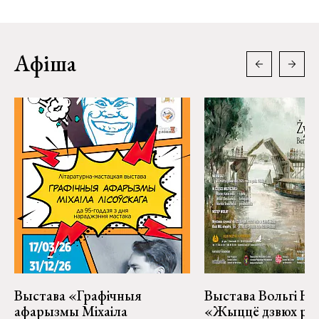
Афіша
Выстава «Графічныя
Выстава Вольгі На
афарызмы Міхаіла
«Жыццё дзвюх рэк