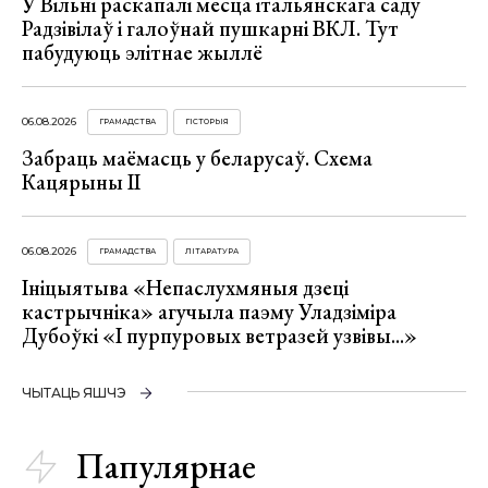
У Вільні раскапалі месца італьянскага саду
Радзівілаў і галоўнай пушкарні ВКЛ. Тут
пабудуюць элітнае жыллё
06.08.2026
ГРАМАДСТВА
ГІСТОРЫЯ
Забраць маёмасць у беларусаў. Схема
Кацярыны ІІ
06.08.2026
ГРАМАДСТВА
ЛІТАРАТУРА
Ініцыятыва «Непаслухмяныя дзеці
кастрычніка» агучыла паэму Уладзіміра
Дубоўкі «І пурпуровых ветразей узвівы...»
ЧЫТАЦЬ ЯШЧЭ
Папулярнае