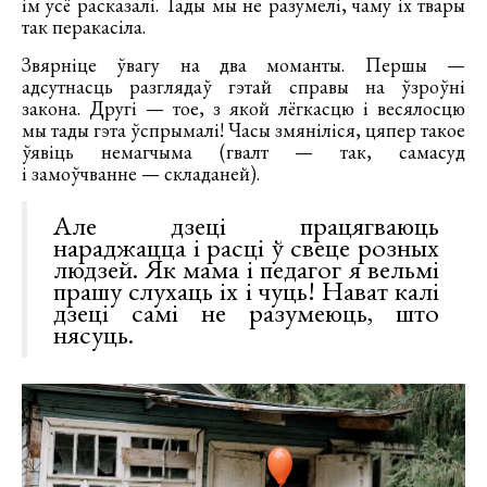
ім усё расказалі. Тады мы не разумелі, чаму іх твары
так перакасіла.
Звярніце ўвагу на два моманты. Першы —
адсутнасць разглядаў гэтай справы на ўзроўні
закона. Другі — тое, з якой лёгкасцю і весялосцю
мы тады гэта ўспрымалі! Часы змяніліся, цяпер такое
ўявіць немагчыма (гвалт — так, самасуд
і замоўчванне — складаней).
Але дзеці працягваюць
нараджацца і расці ў свеце розных
людзей. Як мама і педагог я вельмі
прашу слухаць іх і чуць! Нават калі
дзеці самі не разумеюць, што
нясуць.