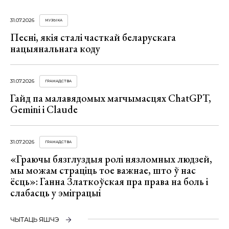
31.07.2026
МУЗЫКА
Песні, якія сталі часткай беларускага
нацыянальнага коду
31.07.2026
ГРАМАДСТВА
Гайд па малавядомых магчымасцях ChatGPT,
Gemini і Claude
31.07.2026
ГРАМАДСТВА
«Граючы бязглуздыя ролі нязломных людзей,
мы можам страціць тое важнае, што ў нас
ёсць»: Ганна Златкоўская пра права на боль і
слабасць у эміграцыі
ЧЫТАЦЬ ЯШЧЭ