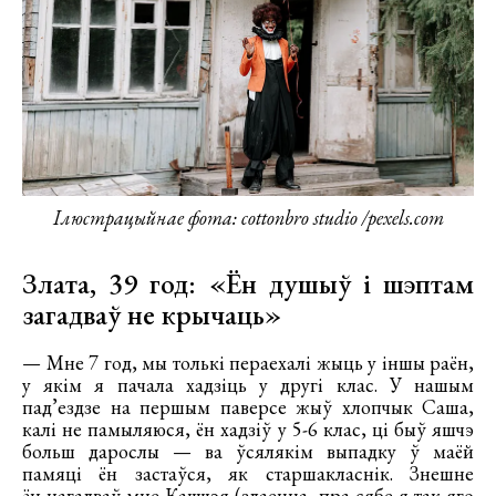
Ілюстрацыйнае фота: cottonbro studio /pexels.com
Злата, 39 год: «Ён душыў і шэптам
загадваў не крычаць»
— Мне 7 год, мы толькі пераехалі жыць у іншы раён,
у якім я пачала хадзіць у другі клас. У нашым
пад’ездзе на першым паверсе жыў хлопчык Саша,
калі не памыляюся, ён хадзіў у 5-6 клас, ці быў яшчэ
больш дарослы — ва ўсялякім выпадку ў маёй
памяці ён застаўся, як старшакласнік. Знешне
ён нагадваў мне Кашчэя (здаецца, пра сябе я так яго