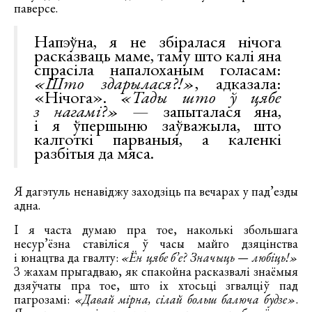
паверсе.
Напэўна, я не збіралася нічога
расказваць маме, таму што калі яна
спрасіла напалоханым голасам:
«Што здарылася?!»
, адказала:
«Нічога».
«Тады што ў цябе
з нагамі?»
— запыталася яна,
і я ўпершыню заўважыла, што
калготкі парваныя, а каленкі
разбітыя да мяса.
Я дагэтуль ненавіджу заходзіць па вечарах у пад’езды
адна.
І я часта думаю пра тое, наколькі збольшага
несур’ёзна ставіліся ў часы майго дзяцінства
і юнацтва да гвалту:
«Ён цябе б’е? Значыць — любіць!»
З жахам прыгадваю, як спакойна расказвалі знаёмыя
дзяўчаты пра тое, што іх хтосьці згвалціў пад
пагрозамі:
«Давай мірна, сілай больш балюча будзе»
.