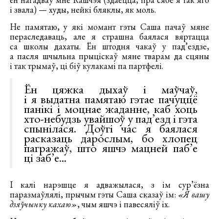
і звала) — худы, нейкі бляклы, як моль.
Не памятаю, у які момант гэты Саша пачаў мяне
пераследаваць, але я страшна баялася вяртацца
са школы дахаты. Ён штодня чакаў у пад’ездзе,
а пасля шчыльна прыціскаў мяне тварам да сцяны
і так трымаў, ці біў кулакамі па партфелі.
Ён цяжка дыхаў і маўчаў,
і я выдатна памятаю гэтае пачуццё
панікі і моцнае жаданне, каб хоць
хто-небудзь увайшоў у пад’езд і гэта
спынілася. Доўгі час я баялася
расказаць дарослым, бо хлопец
пагражаў, што яшчэ мацней паб’е
ці заб’е...
І калі нарэшце я адважылася, з ім сур’ёзна
паразмаўлялі, прычым гэты Саша сказаў ім:
«Я вашу
дзяўчынку кахаю»
, чым яшчэ і павесяліў іх.