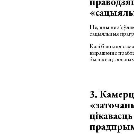
праводзя
«сацыяль
Не, яны не з’яўл
сацыяльныя прагр
Калі б яны ад сам
вырашэнне прабле
былі «сацыяльным
3. Камер
«заточан
цікавасц
прадпрым