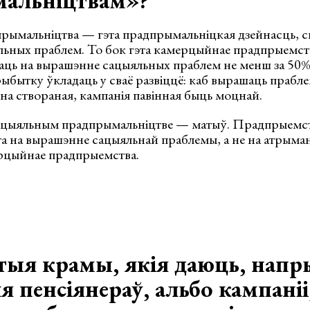
альніцтвам»?
рымальніцтва — гэта прадпрымальніцкая дзейнасць, ск
ьных праблем. То бок гэта камерцыйнае прадпрыемств
ваць на вырашэнне сацыяльных праблем не менш за 50
ыбытку ўкладаць у сваё развіццё: каб вырашаць прабле
на створаная, кампанія павінная быць моцнай.
ацыяльным прадпрымальніцтве — матыў. Прадпрыемст
та на вырашэнне сацыяльнай праблемы, а не на атрыма
рцыйнае прадпрыемства.
 тыя крамы, якія даюць, напр
я пенсіянераў, альбо кампаніі