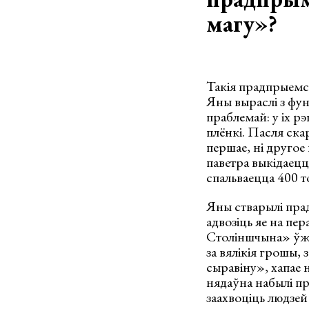
магу»?
Такія прадпрыемс
Яны выраслі з фун
праблемай: у іх р
плёнкі. Пасля ска
першае, ні другое
паветра выкідаецц
спальваецца 400 т
Яны стварылі прад
адвозіць яе на пе
Століншчына» ўжо 
за вялікія грошы,
сыравіну», хапае 
нядаўна набылі пр
заахвоціць людзей