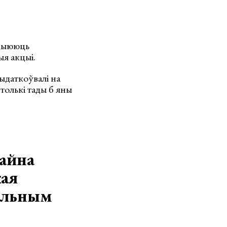
іцыююць
я акцыі.
выдаткоўвалі на
олькі тады б яны
айна
кая
ыяльным