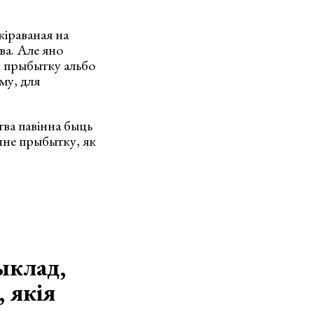
іраваная на
а. Але яно
% прыбытку альбо
му, для
ва павінна быць
нне прыбытку, як
ыклад,
, якія