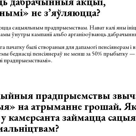
ць дабрачынныя акцыі,
нымі» не з’яўляюцца?
яюцца сацыяльным прадпрыемствам. Нават калі яны ін
амы ўнутры кампаніі альбо арганізоўваюць дабрачынны
ага пачатку былі створаныя для дапамогі пенсіянерам і 
мы беднасці пенсіянераў не менш за 50% прыбытку — т
і прадпрыемствамі».
цыйныя прадпрыемствы звыч
ыя» на атрыманне грошай. Я
ь у камерсанта займацца сац
альніцтвам?