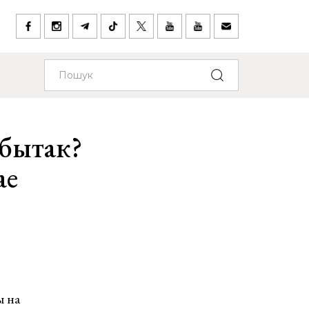
ыбытак?
ае
ы на