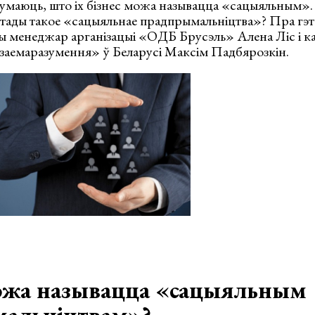
умаюць, што іх бізнес можа называцца «сацыяльным». 
 тады такое «сацыяльнае прадпрымальніцтва»? Пра гэт
 менеджар арганізацыі «ОДБ Брусэль» Алена Ліс і к
аемаразумення» ў Беларусі Максім Падбярозкін.
ожа называцца «сацыяльным