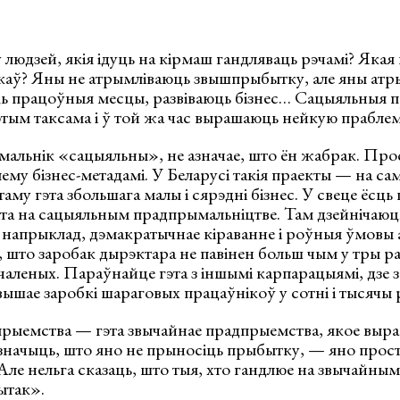
 людзей, якія ідуць на кірмаш гандляваць рэчамі? Якая 
аў? Яны не атрымліваюць звышпрыбытку, але яны атр
ць працоўныя месцы, развіваюць бізнес… Сацыяльныя 
тым таксама і ў той жа час вырашаюць нейкую праблему
мальнік «сацыяльны», не азначае, што ён жабрак. Про
му бізнес-метадамі. У Беларусі такія праекты — на са
 таму гэта збольшага малы і сярэдні бізнес. У свеце ёсц
іта на сацыяльным прадпрымальніцтве. Там дзейнічаю
напрыклад, дэмакратычнае кіраванне і роўныя ўмовы 
 што заробак дырэктара не павінен больш чым у тры р
чаленых. Параўнайце гэта з іншымі карпарацыямі, дзе з
шае заробкі шараговых працаўнікоў у сотні і тысячы 
рыемства — гэта звычайнае прадпрыемства, якое выр
 значыць, што яно не прыносіць прыбытку, — яно проста
ле нельга сказаць, што тыя, хто гандлюе на звычайны
ытак».