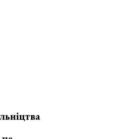
льніцтва
 не