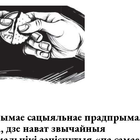
гчымае сацыяльнае прадпрыма
і, дзе нават звычайныя
льнікі заціснутыя «па самае