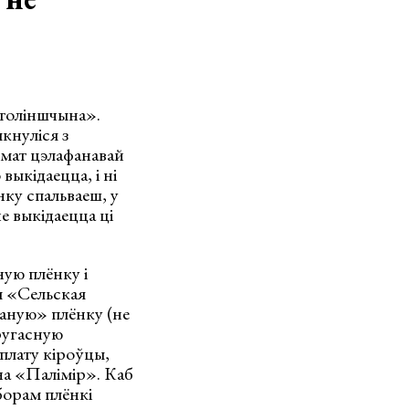
Століншчына».
кнуліся з
 шмат цэлафанавай
выкідаецца, і ні
нку спальваеш, у
е выкідаецца ці
ную плёнку і
ём «Сельская
ваную» плёнку (не
другасную
аплату кіроўцы,
на «Палімір». Каб
борам плёнкі