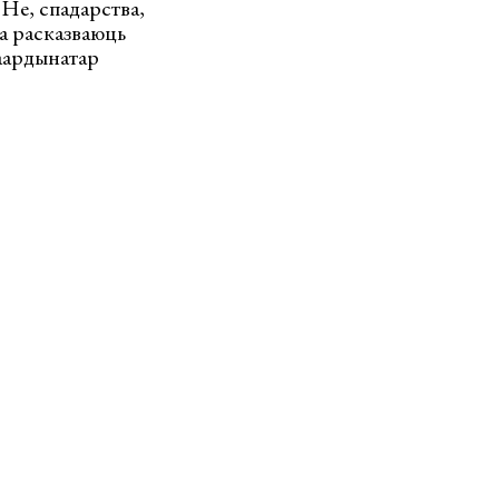
Не, спадарства,
а расказваюць
аардынатар