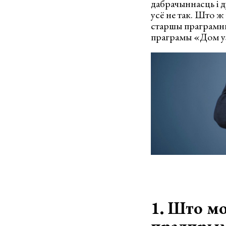
дабрачыннасць і д
усё не так. Што ж
старшы праграмны
праграмы «Дом уз
1. Што м