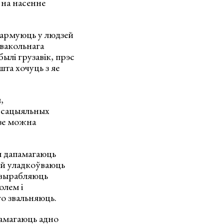
 на насенне
фармуюць у людзей
вакольнага
ылі грузавік, прэс
шта хочуць з яе
,
«сацыяльных
зе можна
 дапамагаюць
зей уладкоўваюць
ы вырабляюць
олем і
го звальняюць.
памагаюць адно