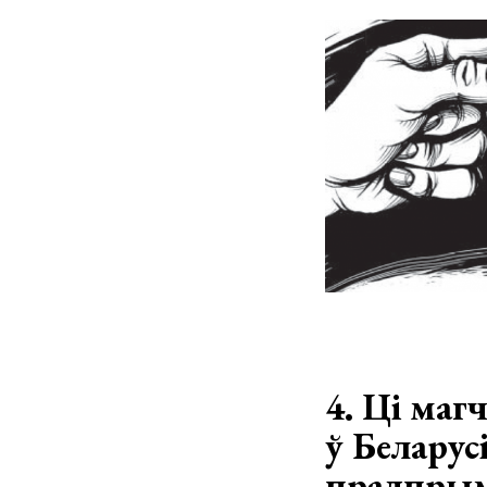
4. Ці ма
ў Беларус
прадпрыма