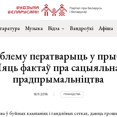
таратура
Музыка
Відэа
Вандроўкі
Афіша
блему ператварыць у пр
яць фактаў пра сацыяльн
прадпрымальніцтва
16.11.2016
ГРАМАДСТВА
ва ў буйных кампаніях і гандлёвых сетках, даюць грош