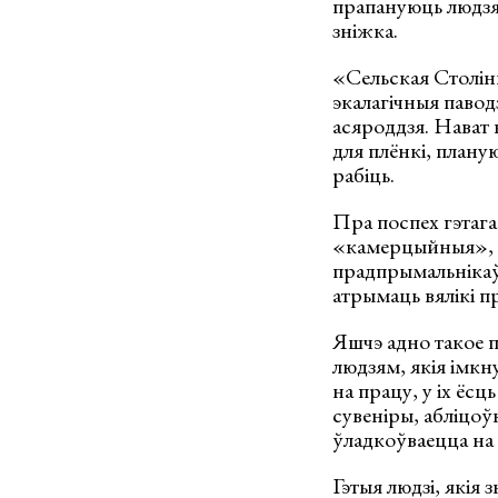
прапануюць людзям
зніжка.
«Сельская Столін
экалагічныя павод
асяроддзя. Нават н
для плёнкі, планую
рабіць.
Пра поспех гэтага
«камерцыйныя», к
прадпрымальнікаў
атрымаць вялікі п
Яшчэ адно такое 
людзям, якія імкн
на працу, у іх ёс
сувеніры, абліцоў
ўладкоўваецца на 
Гэтыя людзі, якія