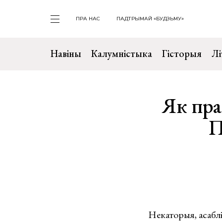
ПРА НАС
ПАДТРЫМАЙ «БУДЗЬМУ»
Навіны
Калумністыка
Гісторыя
Лі
Як пра
П
Некаторыя, асаблі