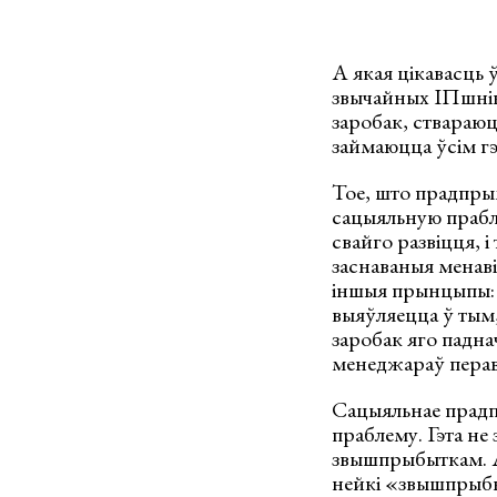
А якая цікавасць ў
звычайных ІПшнік
заробак, ствараю
займаюцца ўсім гэ
Тое, што прадпры
сацыяльную прабле
свайго развіцця, і
заснаваныя менав
іншыя прынцыпы: 
выяўляецца ў тым,
заробак яго падна
менеджараў перавы
Сацыяльнае прадп
праблему. Гэта не
звышпрыбыткам. А
нейкі «звышпрыб