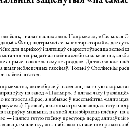
твы ёсць, і нават паспяховыя. Напрыклад, «Сельская 
дацыі «Фонд падтрымкі сельскіх тэрыторый», дзе суты
эгіёне для парнікоў і цяпліцаў скарыстоўваецца вельмі
рыстання непрыдатная плёнка альбо спальваецца, альбо 
 не спрыяе навакольнаму асяроддзю. Да таго ж калі плё
а шмат небяспечных таксінаў. Толькі ў Столінскім раён
он плёнкі штогод!
прыемства, якое збірае ў насельніцтва гэтую скарыста
рапрацоўку на завод «Палімір». З цягам часу і развіцц
не проста збірае, а набывае ў насельніцтва «адпраца
 зразумела). Грошай, якія яны атрымліваюць за гэтую «
на запраўку машыны, на якой яны збіраюць плёнку, на 
эс — і цяпер гэтую плёнку прэсуюць перад адпраўкай 
 здаваць ім плёнку, яны набываюць насенне і разам са з