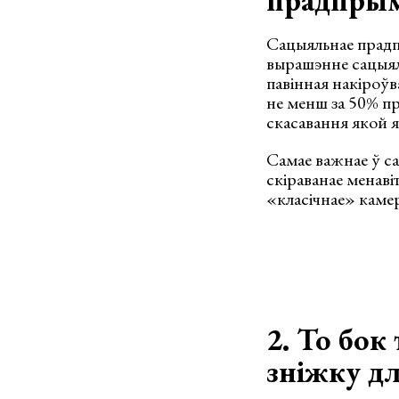
прадпрым
Сацыяльнае прадп
вырашэнне сацыял
павінная накіроў
не менш за 50% пр
скасавання якой я
Самае важнае ў с
скіраванае менаві
«класічнае» каме
2. То бок
зніжку дл