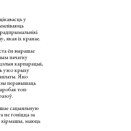
цікавасць у
ымліваюць
прадпрымальнікі
, якая іх кранае.
ста ён вырашае
мым пачатку
ь цэлыя карпарацыі,
ць ужо крыху
аплаты. Яно
азы перавышаць
аробак топ-
разоў.
ашае сацыяльную
 не гоніцца за
м кірмашы, маюць