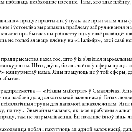
 набываць неабходнае насенне. Тым, хто здае плёнку,
шчына» працуе практычна ў нуль, але пры гэтым яны 
зіны і ўстойліва вырашаюць праблему забруджвання на
евялікі прыбытак яны рэінвестуюць у сваё развіццё: наб
ць не толькі здаваць плёнку на «Палімір», але і самі не
 прадпрыемства кажа тое, што ў іх з’явіліся нармальныя
анкурэнты. Што дзіўна, бо звычайна ў сферы працы 
» канкурэнтаў няма. Яны працуюць не ў той сферы, д
рыбытак.
прадпрыемства — «Нашы майстры» ў Смалявічах. Яны
уцца пазбавіцца ад алкагольнай залежнасці. Гэтых люд
ць псіхалагічныя групы для дапамогі алказалежным. Ян
ку, плітку… Звычайны чалавек, які мае праблемы з алкаг
працу, там не затрымліваецца. Ён пачынае ізноў піць, я
 знаходзяцца побач і пакутуюць ад адной залежнасці, да