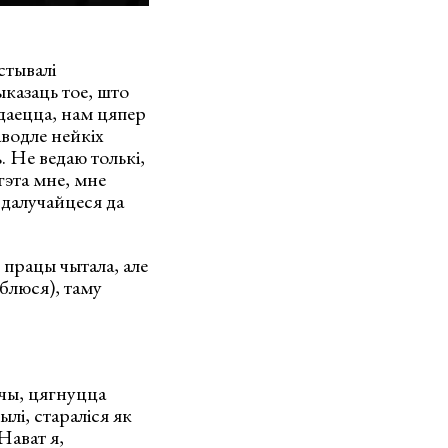
стывалі
ыказаць тое, што
даецца, нам цяпер
водле нейкіх
 Не ведаю толькі,
гэта мне, мне
 далучайцеся да
 працы чытала, але
ыблюся), таму
эчы, цягнуцца
лі, стараліся як
Нават я,