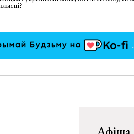
плысці?
Афіша