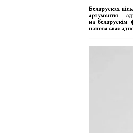
Беларуская пісь
аргументы а
на беларускім 
нанова свае адн