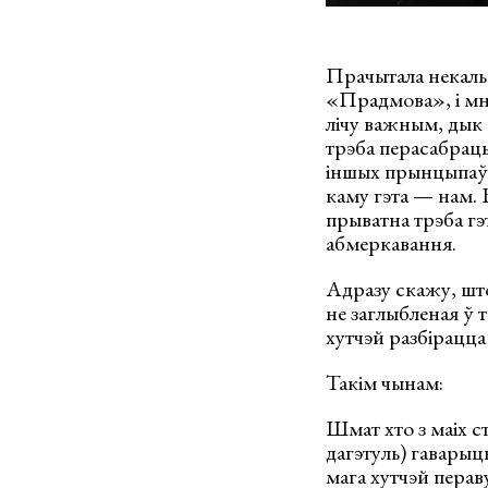
Прачытала некальк
«Прадмова», і мне
лічу важным, дык 
трэба перасабраць
іншых прынцыпаў, 
каму гэта — нам.
прыватна трэба гэ
абмеркавання.
Адразу скажу, што
не заглыбленая ў 
хутчэй разбірацца
Такім чынам:
Шмат хто з маіх ст
дагэтуль) гаварыць
мага хутчэй перав