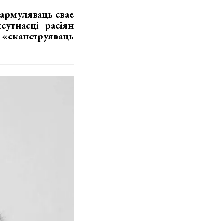
фармуляваць свае
сутнасці расіян
 «сканструяваць