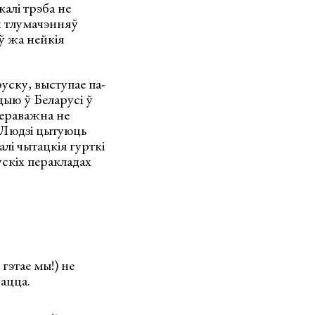
калі трэба не
іх тлумачэнняў
ў жа нейкія
уску, выступае па-
цыю ў Беларусі ў
пераважна не
. Людзі цытуюць
алі чытацкія гурткі
скіх перакладах
гэтае мы!) не
рацца.