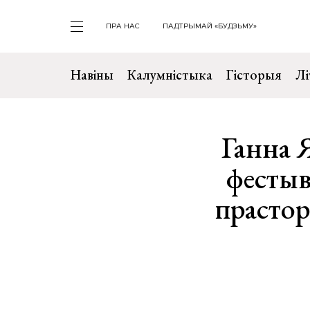
ПРА НАС
ПАДТРЫМАЙ «БУДЗЬМУ»
Навіны
Калумністыка
Гісторыя
Лі
Ганна 
фестыв
прастор