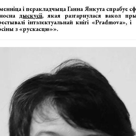
менніца і перакладчыца Ганна Янкута спрабуе с
дносна
дыскусіі
, якая разгарнулася вакол пры
фестывалі інтэлектуальнай кнігі «Pradmova», і
осіны з «рускасцю»».