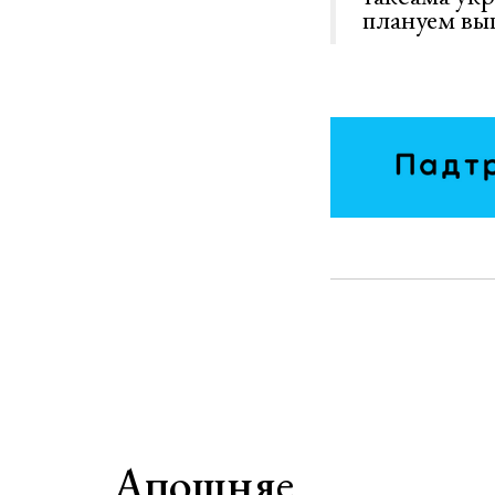
плануем вы
Апошняе