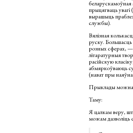
беларускамоўная ас
прыцягваць увагі 
вырашыць праблемы
службы).
Вялізная колькасць
руску. Большасць 
розных сферах, — 
літаратурныя твор
расійскую класіку,
абмяркоўваюць сус
(нават пры наяўнас
Прыклады можна п
Таму:
Я цалкам веру, што
можам дазволіць са