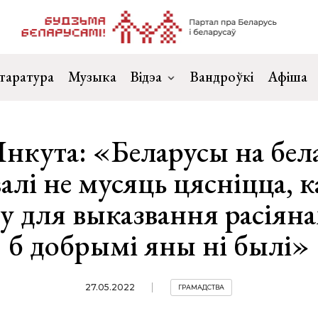
таратура
Музыка
Відэа
Вандроўкі
Афіша
Янкута: «Беларусы на бел
алі не мусяць цясніцца, к
у для выказвання расіяна
б добрымі яны ні былі»
27.05.2022
ГРАМАДСТВА