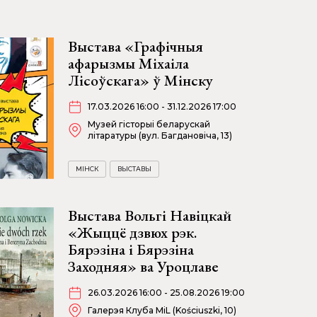
Выстава «Графічныя
афарызмы Міхаіла
Лісоўскага» ў Мінску
17.03.2026 16:00 - 31.12.2026 17:00
Музей гісторыі беларускай
літаратуры (вул. Багдановіча, 13)
МІНСК
ВЫСТАВЫ
Выстава Вольгі Навіцкай
«Жыццё дзвюх рэк.
Бярэзіна і Бярэзіна
Заходняя» ва Уроцлаве
26.03.2026 16:00 - 25.08.2026 19:00
Галерэя Клуба MiL (Kościuszki, 10)