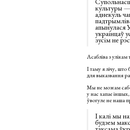
Супольнасц
культуры — 
аднекуль ча
падтрымліва
апынулася У
украінцаў у
зусім не рэ
Асабліва з улікам
І таму я лічу, шт
для выказвання рас
Мы не можам сабе 
у нас хапае іншых
ўвогуле не наша п
І калі мы н
будзем макс
таксама ўкр