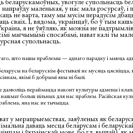
ь беларускамоўных, увогуле супольнасць бе
напраўду маленькая, у нас мала рэсурсаў, і
каць не варта, таму мы мусім перадусім дбаць
ць сваіх. І, вядома, украінцаў, бо ў тым каш
краіна, я не ўяўляю, як можна не падтрымлі
сімі магчымымі спосабамі, нават калі ты мале
сурсная супольнасць.
 таго, што нашы праблемы — аднаго парадку і маюць ад
о беларусы на беларускім фестывалі не мусяць цясніцца,
іянам, якімі б добрымі яны ні былі.
дазволіць пераймацца наконт культуры адмены і клапа
, нашмат больш пільных для нас праблем. Расійская кул
раблема, яна нас не тычыцца.
ават у мерапрыемствах, заяўленых як беларуск
імальна даваць месца беларусам і беларуска
аінцам і ўкраінскай мове, бо гл. вышэй), як 