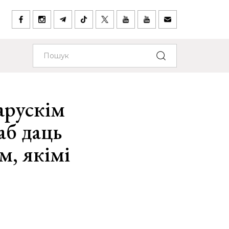
арускім
аб даць
м, якімі