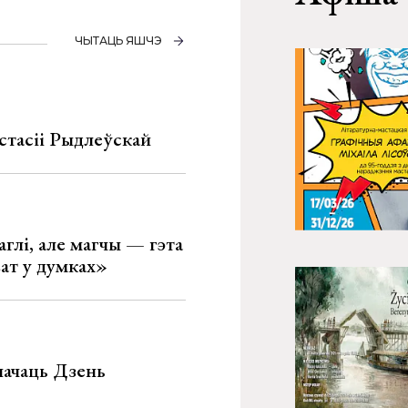
ЧЫТАЦЬ ЯШЧЭ
стасіі Рыдлеўскай
глі, але магчы — гэта
ват у думках»
значаць Дзень