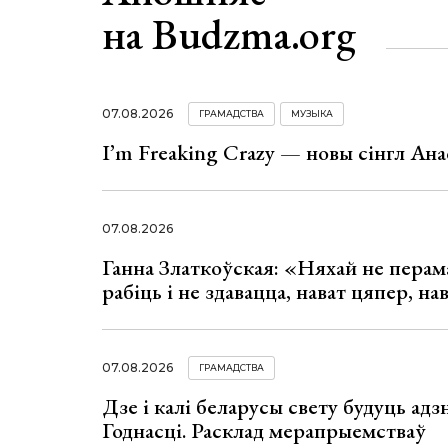
на Budzma.org
07.08.2026
ГРАМАДСТВА
МУЗЫКА
I’m Freaking Crazy — новы сінгл Ана
07.08.2026
Ганна Златкоўская: «Няхай не перама
рабіць і не здавацца, нават цяпер, на
07.08.2026
ГРАМАДСТВА
Дзе і калі беларусы свету будуць ад
Годнасці. Расклад мерапрыемстваў