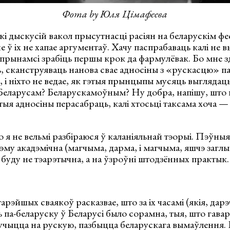
Фота by Юля Цімафеева
і дыскусій вакол прысутнасці расіян на беларускім фе
 ў іх не хапае аргументаў. Хачу паспрабаваць калі не в
прынамсі зрабіць першы крок да фармулёвак. Бо мне з
, сканструяваць нанова свае адносіны з «рускасцю» па
і ніхто не ведае, як гэтыя прынцыпы мусяць выглядаць.
 Беларусам? Беларускамоўным? Ну добра, напішу, што 
тыя адносіны перасабраць, калі хтосьці таксама хоча —
 я не вельмі разбіраюся ў каланіяльнай тэорыі. Пэўныя
тэму акадэмічна (магчыма, дарма, і магчыма, яшчэ загл
 буду не тэарэтычна, а на ўзроўні штодзённых практык.
арэйшых сваякоў расказвае, што за іх часамі (якія, дар
 па-беларуску ў Беларусі было сорамна, тыя, што гавары
учыцца на рускую, пазбыцца беларускага вымаўлення. 