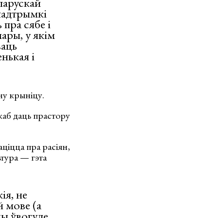
ларускай
 падтрымкі
 пра сябе і
мары, у якім
ваць
нькая і
ну крыніцу.
 каб даць прастору
ціцца пра расіян,
ьтура — гэта
ія, не
й мове (а
мы ўвогуле