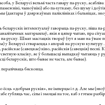
оба, у Беларусі вельмі часта гавару па-руску, асабліва 
(памежнікі, чыноўнікі) або па-хуткаму, без шуму і доўг
 (дактары ў дзяржаўных паліклініках і бальніцах, зно
 беларускіх інтэлектуалаў гаворыць па-руску, піша па-р
аналітычных матэрыялаў, якія я цяпер чытаю, пра сітуа
па-руску. Шмат мастацкіх твораў (тут я маю на ўвазе 
ы) у Беларусі ствараецца з апорай на рускую культуру
 расійскае (савецкае) кіно, расійскія (савецкія) песні. К
ветную класіку, яе ў большасці выпадкаў чытаюць у ру
ці беларускіх, што бывае не часта, але бывае).
ералічваць бясконца.
 ёсць «добрыя рускія», не імперцы і г.д. Але мы (зноў 
бе губляць час, сілы і эмоцыі на тое, каб з гэтым разбі