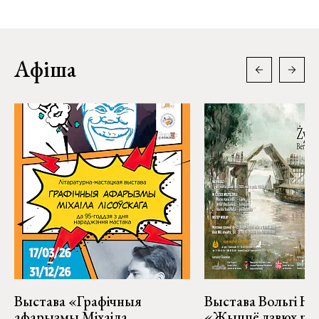
Афіша
Выстава «Графічныя
Выстава Вольгі На
афарызмы Міхаіла
«Жыццё дзвюх рэк