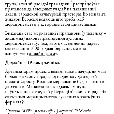
група, якая збірае ідэі грамадзян і распрацоўвае
прапановы да мясцовых уладаў па паляпшэнні
якасці гарадской культурнай прасторы. Бо менавіта
жыхары Берасця ведаюць што трэба, каб
мерапрыемствы ў іх горадзе сталі цікавейшымі.
Выказаць свае меркаванні і прапановы (у тым ліку –
ананімна) наконт правядзення вулічных
мерапрыемстваў, тэм, вартых асвятлення падчас
святкавання 1000-годдзя Берасця, можна
запоўніўшы
анлайн-форму
.
Дэдлайн –
19 кастрычніка
.
Арганізатарам праекта вельмі важна пачуць як мага
больш жыхароў горада: ад падлеткаў да людзей
сталага ўзросту. Кожнае меркаванне будзе важным і
дарэчным! Менавіта вашы адказы змогуць
паўплываць на тое, каб у Берасці з’явіліся гарадскія
святочныя мерапрыемствы сучасных крэатыўных
фарматаў.
Праект “#999” распачаўся ў верасні 2018 года