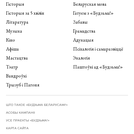
Гісторыя
Беларуская мова
Гісторыя за 5 хвілін
Гатуем з «Будзьма!»
Літаратура
Забавы
Музыка
Грамадства
Кіно
Адукацыя
Афіша
Псіхалогія і самаразвіццё
Мастацтва
Экалогія
Тэатр
Паштоўкі ад «Будзьма!»
Вандроўкі
Трызуб і Пагоня
ШТО ТАКОЕ «БУДЗЬМА БЕЛАРУСАМІ!»
АСОБЫ КАМПАНІІ
УСЕ ПРАЕКТЫ «БУДЗЬМА!»
КАРТА САЙТА