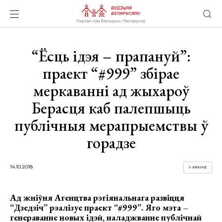
“Ёсць ідэя – прапануй”:
праект “#999” збірае
меркаванні ад жыхароў
Берасця каб палепшыць
публічныя мерапрыемствы ў
горадзе
14.10.2018
У КРАІНЕ
Ад жніўня Агенцтва рэгіянальнага развіцця
“Дзедзіч” рэалізуе праект “#999”. Яго мэта –
генераванне новых ідэй, наладжванне публічнай