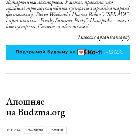
гістарычным лекторыем. У межах праекта ўжо
прайшлі тры адукацыйныя сустрэчы з арганізатарамі
фестываляў “Stereo Weekend с Новым Радио”, “SPRAVA”
і арт-пікніка “Freaky Summer Party”. Наперадзе – яшчэ
дзве сустрэчы. Сачыце за абвесткамі!
Паводле арганізатараў
Апошняе
на Budzma.org
10.08.2026
ГРАМАДСТВА
ГІСТОРЫЯ