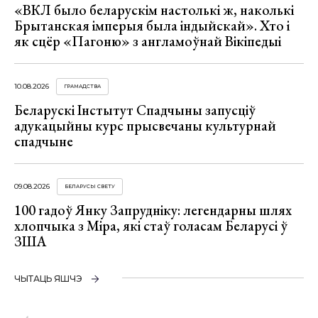
«ВКЛ было беларускім настолькі ж, наколькі
Брытанская імперыя была індыйскай». Хто і
як сцёр «Пагоню» з англамоўнай Вікіпедыі
10.08.2026
ГРАМАДСТВА
Беларускі Інстытут Спадчыны запусціў
адукацыйны курс прысвечаны культурнай
спадчыне
09.08.2026
БЕЛАРУСЫ СВЕТУ
100 гадоў Янку Запрудніку: легендарны шлях
хлопчыка з Міра, які стаў голасам Беларусі ў
ЗША
ЧЫТАЦЬ ЯШЧЭ