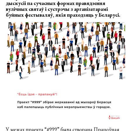
дыскусіі па сучасных формах правядзення
вулічных святаў і сустрэчы з арганізатарамі
буйных фестываляў, якія праходзяць у Беларусі.
У межах праекта “#999” была створана Працоўная