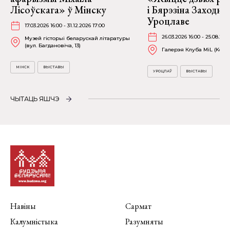
Лісоўскага» ў Мінску
і Бярэзіна Заходня
Уроцлаве
17.03.2026 16:00 - 31.12.2026 17:00
26.03.2026 16:00 - 25.08.202
Музей гісторыі беларускай літаратуры
(вул. Багдановіча, 13)
Галерэя Клуба MiL (Kościu
МІНСК
ВЫСТАВЫ
УРОЦЛАЎ
ВЫСТАВЫ
ЧЫТАЦЬ ЯШЧЭ
Навіны
Сармат
Калумністыка
Разумняты