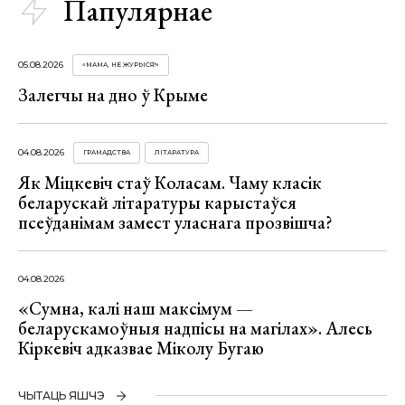
Папулярнае
05.08.2026
«МАМА, НЕ ЖУРЫСЯ!»
Залегчы на дно ў Крыме
04.08.2026
ГРАМАДСТВА
ЛІТАРАТУРА
Як Міцкевіч стаў Коласам. Чаму класік
беларускай літаратуры карыстаўся
псеўданімам замест уласнага прозвішча?
04.08.2026
«Сумна, калі наш максімум —
беларускамоўныя надпісы на магілах». Алесь
Кіркевіч адказвае Міколу Бугаю
ЧЫТАЦЬ ЯШЧЭ