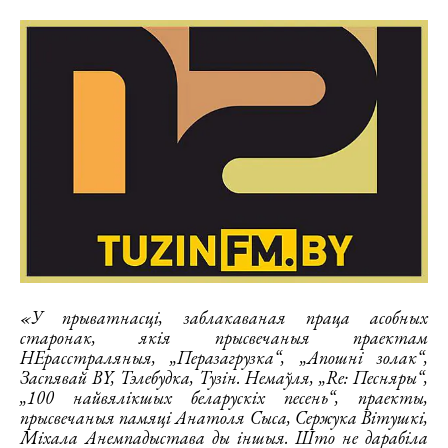
«У прыватнасці, заблакаваная праца асобных
старонак, якія прысвечаныя праектам
НЕрасстраляныя, „Перазагрузка“, „Апошні золак“,
Заспявай BY, Тэлебудка, Тузін. Немаўля, „Re: Песняры“,
„100 найвялікшых беларускіх песень“, праекты,
прысвечаныя памяці Анатоля Сыса, Сержука Вітушкі,
Міхала Анемпадыстава ды іншыя. Што не дарабіла