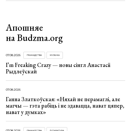
Апошняе
на Budzma.org
07.08.2026
ГРАМАДСТВА
МУЗЫКА
I’m Freaking Crazy — новы сінгл Анастасіі
Рыдлеўскай
07.08.2026
Ганна Златкоўская: «Няхай не перамаглі, але
магчы — гэта рабіць і не здавацца, нават цяпер,
нават у думках»
07.08.2026
ГРАМАДСТВА
ЛІТАРАТУРА