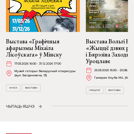
Выстава «Графічныя
Выстава Вольгі На
афарызмы Міхаіла
«Жыццё дзвюх рэк
Лісоўскага» ў Мінску
і Бярэзіна Заходня
Уроцлаве
17.03.2026 16:00 - 31.12.2026 17:00
26.03.2026 16:00 - 25.08.202
Музей гісторыі беларускай літаратуры
(вул. Багдановіча, 13)
Галерэя Клуба MiL (Kościu
МІНСК
ВЫСТАВЫ
УРОЦЛАЎ
ВЫСТАВЫ
ЧЫТАЦЬ ЯШЧЭ