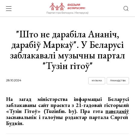
"Што не дарабіла Ананіч,
дарабіў Маркаў". У Беларусі
заблакавалі музычны партал
"Тузін гітоў"
28.10.2024
МУЗЫКА
ГРАМАДСТВА
На загад міністэрства інфармацыі Беларусі
заблакаваны сайт праекта з 21-гадовай гісторыяй
«Тузін Гітоў» (Tuzinfm. by). Пра гэта
паведаміў
заснавальнік і галоўны рэдактар партала Сяргей
Будкін.