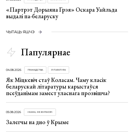
«Партрэт Дорыяна Грэя» Оскара Уайльда
выдалі па-беларуску
ЧЫТАЦЬ ЯШЧЭ
Папулярнае
04.08.2026
ГРАМАДСТВА
ЛІТАРАТУРА
Як Міцкевіч стаў Коласам. Чаму класік
беларускай літаратуры карыстаўся
псеўданімам замест уласнага прозвішча?
05.08.2026
«МАМА, НЕ ЖУРЫСЯ!»
Залегчы на дно ў Крыме