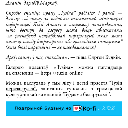
Ананіч, дарабіў Маркаў.
Спробы спыніць працу „Тузіна“ рабіліся і раней —
дзевяць год таму за подпісам тагачаснай міністаркі
інфармацыі Ліліі Ананіч я атрымаў папярэджанне,
што доступ да рэсурсу можа быць абмежаваны
„за распаўсюд непраўдзівай інфармацыі, якая можа
нанесці шкоду дзяржаўным або грамадзкім інтарэсам“
(якія былі парушэнне — не паведамлялася).
Архіў сайту ў нас, спакойна»,
— піша Сяргей Будкін.
Галерэю праектаў «Тузіна» можна паглядзець
па спасылцы —
https://tuzin
. online
Можна паслухаць у тым ліку і
песні праекта "Тузін
перазагрузка"
, запісаныя супольна з грамадскай
культурніцкай кампаніяй "Будзьма беларусамі!".