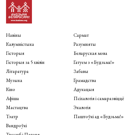
Навіны
Сармат
Калумністыка
Разумняты
Гісторыя
Беларуская мова
Гісторыя за 5 хвілін
Гатуем з «Будзьма!»
Літаратура
Забавы
Музыка
Грамадства
Кіно
Адукацыя
Афіша
Псіхалогія і самаразвіццё
Мастацтва
Экалогія
Тэатр
Паштоўкі ад «Будзьма!»
Вандроўкі
Трызуб і Пагоня