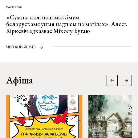
04.08.2026
«Сумна, калі наш максімум —
беларускамоўныя надпісы на магілах». Алесь
Кіркевіч адказвае Міколу Бугаю
ЧЫТАЦЬ ЯШЧЭ
Афіша