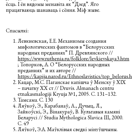
ёсць. І ён вядомы менавіта як “Дзед”. Яго
працягваюць шанаваць і сёння. Міф жыве.
Спасылкі:
Левкиевская, Е.Е. Механизмы создания
мифологических фантомов в “Белорусских
народных преданиях” П. Древлянского //
https://www.ruthenia.ru/folklore/levkievskaya3.htm
; Топорков, А. О “Белорусских народных
преданиях” и их авторе //
https://kapija.narod.ru/Ethnoslavistics/top_belorus.
Кацар, М.С. Паганскае капішча ў Менску ў ХІХ
– пачатку ХХ ст // Druvis. Almanach centru
etnakasmalogiji Kryuja №1, 2005. С. 131–132.
Тамсама. С. 130
Ляўкоў, Э., Карабанаў, А., Дучыц, Л.,
Зайкоўскі, Э., Вінакураў, В. Культавыя камяні
Беларусі // Studia Mythologica Slavica III, 2000.
С. 49
Ляўкоў, Э.А. Маўклівыя сведкі мінуўшчыны.