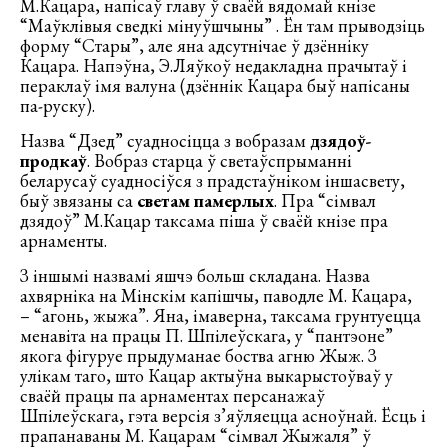
М.Кацара, напісаў главу ў сваёй вядомай кнізе
“Маўклівыя сведкі мінуўшчыны” . Ён там прыводзіць
форму “Стары”, але яна адсутнічае ў дзённіку
Кацара. Напэўна, Э.Ляўкоў недакладна прачытаў і
пераклаў імя валуна (дзённік Кацара быў напісаны
па-руску).
Назва “Дзед” суадносіцца з вобразам
дзядоў-
продкаў
. Вобраз старца ў светаўспрыманні
беларусаў суадносіўся з прадстаўніком іншасвету,
быў звязаны са
светам памерлых
. Пра “сімвал
дзядоў” М.Кацар таксама піша ў сваёй кнізе пра
арнаменты.
З іншымі назвамі яшчэ больш складана. Назва
ахвярніка на Мінскім капішчы, паводле М. Кацара,
–­ “агонь, жыжа”. Яна, імаверна, таксама грунтуецца
менавіта на працы П. Шпілеўскага, у “пантэоне”
якога фігуруе прыдуманае боства агню Жыж. З
улікам таго, што Кацар актыўна выкарыстоўваў у
сваёй працы па арнаментах персанажаў
Шпілеўскага, гэта версія з’яўляецца асноўнай. Ёсць і
прапанаваны М. Кацарам “сімвал Жыжаля” ў