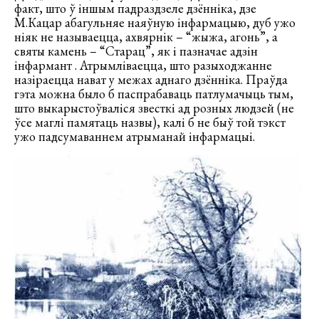
факт, што ў іншым падраздзеле дзённіка, дзе
М.Кацар абагульняе наяўную інфармацыю, дуб ужо
ніяк не называецца, ахвярнік – “жыжа, агонь”, а
святы камень – “Старац”, як і пазначае адзін
інфармант . Атрымліваецца, што разыходжанне
назіраецца нават у межах аднаго дзённіка. Праўда
гэта можна было б паспрабаваць патлумачыць тым,
што выкарыстоўваліся звесткі ад розных людзей (не
ўсе маглі памятаць назвы), калі б не быў той тэкст
ужо падсумаваннем атрыманай інфармацыі.