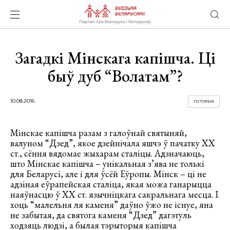
Загадкі Мінскага капішча. Ці
быў дуб “Волатам”?
10.08.2016
ГІСТОРЫЯ
Мінскае капішча разам з галоўнай святыняй,
валуном “Дзед”, якое дзейнічала яшчэ ў пачатку ХХ
ст., сёння вядомае жыхарам сталіцы. Адзначаюць,
што Мінскае капішча – унікальная з’ява не толькі
для Беларусі, але і для ўсёй Еўропы. Мінск – ці не
адзіная еўрапейская сталіца, якая можа ганарыцца
наяўнасцю ў ХХ ст. язычніцкага сакральнага месца. І
хоць “малельня ля каменя” даўно ўжо не існуе, яна
не забытая, да святога каменя “Дзед” дагэтуль
ходзяць людзі, а былая тэрыторыя капішча