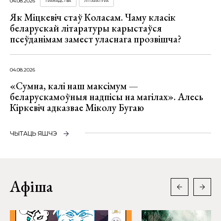
04.08.2026
ГРАМАДСТВА
ЛІТАРАТУРА
Як Міцкевіч стаў Коласам. Чаму класік
беларускай літаратуры карыстаўся
псеўданімам замест уласнага прозвішча?
04.08.2026
«Сумна, калі наш максімум —
беларускамоўныя надпісы на магілах». Алесь
Кіркевіч адказвае Міколу Бугаю
ЧЫТАЦЬ ЯШЧЭ
Афіша