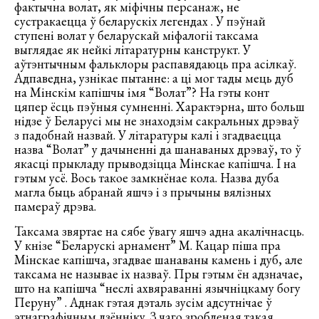
фактычна волат, як міфічны персанаж, не
сустракаецца ў беларускіх легендах . У пэўнай
ступені волат у беларускай міфалогіі таксама
выглядае як нейкі літаратурны канструкт. У
аўтэнтычным фальклоры распавядаюць пра асілкаў.
Адпаведна, узнікае пытанне: а ці мог тады мець дуб
на Мінскім капішчы імя “Волат”? На гэты конт
цяпер ёсць пэўныя сумненні. Характэрна, што больш
нідзе ў Беларусі мы не знаходзім сакральных дрэваў
з падобнай назвай. У літаратуры калі і згадваецца
назва “Волат” у дачыненні да шанаваных дрэваў, то ў
якасці прыкладу прыводзіцца Мінскае капішча. І на
гэтым усё. Вось такое замкнёнае кола. Назва дуба
магла быць абранай яшчэ і з прычыны вялізных
памераў дрэва.
Таксама звяртае на сябе ўвагу яшчэ адна акалічнасць.
У кнізе “Беларускі арнамент” М. Кацар піша пра
Мінскае капішча, згадвае шанаваны камень і дуб, але
таксама не называе іх назваў. Пры гэтым ён адзначае,
што на капішча “неслі ахвяраванні язычніцкаму богу
Перуну” . Аднак гэтая дэталь зусім адсутнічае ў
этнаграфічным дзённіку. З чаго зробленая такая