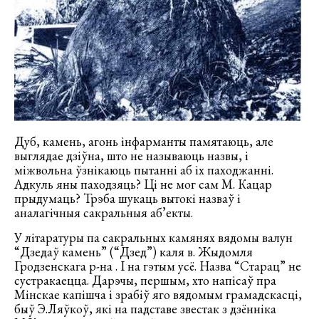
Дуб, камень, агонь інфарманты памятаюць, але
выглядае дзіўна, што не называюць назвы, і
міжвольна ўзнікаюць пытанні аб іх паходжанні.
Адкуль яны паходзяць? Ці не мог сам М. Кацар
прыдумаць? Трэба шукаць вытокі назваў і
аналагічныя сакральныя аб’екты.
У літаратуры па сакральных камянях вядомы валун
“Дзедаў камень” (“Дзед”) каля в. Жыдомля
Гродзенскага р-на . І на гэтым усё. Назва “Старац” не
сустракаецца. Дарэчы, першым, хто напісаў пра
Мінскае капішча і зрабіў яго вядомым грамадскасці,
быў Э.Ляўкоў, які на падставе звестак з дзённіка