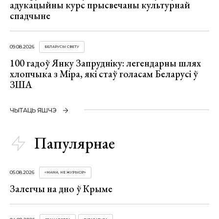
адукацыйны курс прысвечаны культурнай
спадчыне
09.08.2026
БЕЛАРУСЫ СВЕТУ
100 гадоў Янку Запрудніку: легендарны шлях
хлопчыка з Міра, які стаў голасам Беларусі ў
ЗША
ЧЫТАЦЬ ЯШЧЭ
Папулярнае
05.08.2026
«МАМА, НЕ ЖУРЫСЯ!»
Залегчы на дно ў Крыме