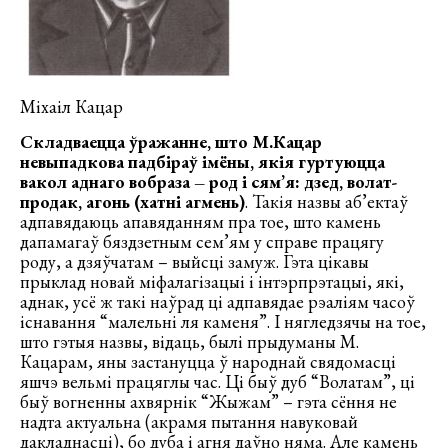
Міхаіл Кацар
Складваецца ўражанне, што М.Кацар
невыпадкова падбіраў імёны, якія гуртуюцца
вакол аднаго вобраза – род і сям’я: дзед, волат-
продак, агонь (хатні агмень)
. Такія назвы аб’ектаў
адпавядаюць апавяданням пра тое, што камень
дапамагаў бяздзетным сем’ям у справе працягу
роду, а дзяўчатам – выйсці замуж. Гэта цікавы
прыклад новай міфалагізацыі і інтэрпрэтацыі, які,
аднак, усё ж такі наўрад ці адпавядае рэаліям часоў
існавання “малельні ля каменя”. І нягледзячы на тое,
што гэтыя назвы, відаць, былі прыдуманы М.
Кацарам, яны застануцца ў народнай свядомасці
яшчэ вельмі працяглы час. Ці быў дуб “Волатам”, ці
быў вогненны ахвярнік “Жыжам” – гэта сёння не
надта актуальна (акрамя пытання навуковай
дакладнасці), бо дуба і агня даўно няма. Але камень