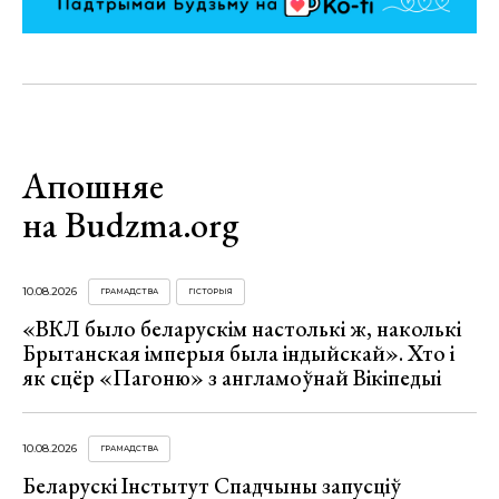
Апошняе
на Budzma.org
10.08.2026
ГРАМАДСТВА
ГІСТОРЫЯ
«ВКЛ было беларускім настолькі ж, наколькі
Брытанская імперыя была індыйскай». Хто і
як сцёр «Пагоню» з англамоўнай Вікіпедыі
10.08.2026
ГРАМАДСТВА
Беларускі Інстытут Спадчыны запусціў