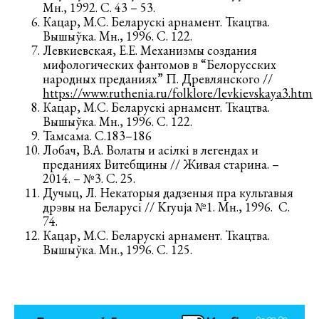
Мн., 1992. С. 43 – 53.
Кацар, М.С. Беларускі арнамент. Ткацтва.
Вышыўка. Мн., 1996. С. 122.
Левкиевская, Е.Е. Механизмы создания
мифологических фантомов в “Белорусских
народных преданиях” П. Древлянского //
https://www.ruthenia.ru/folklore/levkievskaya3.htm
Кацар, М.С. Беларускі арнамент. Ткацтва.
Вышыўка. Мн., 1996. С. 122.
Тамсама. С.183–186
Лобач, В.А. Волаты и асiлкi в легендах и
преданиях Витебщины // Живая старина. –
2014. – №3. С. 25.
Дучыц, Л. Некаторыя дадзеныя пра культавыя
дрэвы на Беларусі // Kryuja №1. Мн., 1996. С.
74.
Кацар, М.С. Беларускі арнамент. Ткацтва.
Вышыўка. Мн., 1996. С. 125.