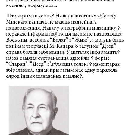
выснова, незразумела.
Што атрымліваецца? Назвы шанаваных аб’ектаў
Мінскага капішча не маюць надзейнага
пацверджання. Нават у этнаграфічным дзённіку ў
пераказе інфармантаў гэтыя імёны не называюцца.
Вось яны, асабліва “Волат” і “Жыж”, і могуць быць
вынікам творчасці М. Кацара. З валуном “Дзед”
справа больш заблытаная. У цытатах інфармантаў
назва камяня сустракаецца аднойчы ў форме
“Старац”. “Дзед” з’яўляецца толькі ў каментарах
збіральніка, аднак пры гэтым мае адну паралель
сярод іншых шанаваных камянёў.