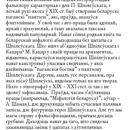
фальклору характэрная і для П. Шпілеўскага, з
лёгкай рукі якога ў ХІХ ст. быў створаны беларускі
паганскі “пантэон”, які, праўда, аказаўся
фэнтэзійным . У свой час і яго праца была адзінай,
яркай і зразумелай, а таму аказалася таксама
надзвычай папулярнай. Нават сёння рэдкая кніга па
беларускай міфалогіі абыходзіцца без цытаты са
Шпілеўскага. Што яшчэ аб’ядноўвае Шпілеўскага і
Кацара? М. Кацар у сваёй працы па арнаментах,
відавочна, карыстаўся напрацоўкамі Шпілеўскага і
нават канструяваў уласныя сведчанні, у якіх
дзейнічаюць “паганскія боствы” з пантэону
Шпілеўскага. Дарэчы, амаль усе персанажы, пра
якіх пісаў Шпілеўскі, вядомы толькі па яго творах.
Ніхто з этнографаў у ХІХ – ХХІ стст. іх так і не
здолеў зафіксаваць. Праўда, часам з’яўляюцца
працы (напрыклад, “Міфалогія беларусаў”, аўтар –
А. Шамак), дзе друкуюцца нібыта сучасныя палявыя
запісы, дзе фігуруюць героі Шпілеўскага. Але тут мы
маем справу з фальсіфікацыямі, прычым досыць
грубымі. Даходзіць нават да таго, што свядома
замяняюцца імёны ў цытатах з аўтэнтычных