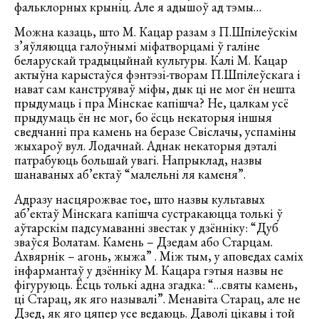
фальклорных крыніц. Але я адышоў ад тэмы…
Можна казаць, што М. Кацар разам з П.Шпілеўскім
з’яўляюцца галоўнымі міфатворцамі ў галіне
беларускай традыцыйнай культуры. Калі М. Кацар
актыўна карыстаўся фэнтэзі-творам П.Шпілеўскага і
нават сам канструяваў міфы, дык ці не мог ён нешта
прыдумаць і пра Мінскае капішча? Не, цалкам усё
прыдумаць ён не мог, бо ёсць некаторыя іншыя
сведчанні пра камень на беразе Свіслачы, успаміны
жыхароў вул. Лодачнай. Аднак некаторыя дэталі
патрабуюць большай увагі. Напрыклад, назвы
шанаваных аб’ектаў “малельні ля каменя”.
Адразу насцярожвае тое, што назвы культавых
аб’ектаў Мінскага капішча сустракаюцца толькі ў
аўтарскім падсумаванні звестак у дзённіку: “Дуб
зваўся Волатам. Камень – Дзедам або Старцам.
Ахвярнік – агонь, жыжа” . Між тым, у аповедах саміх
інфармантаў у дзённіку М. Кацара гэтыя назвы не
фігуруюць. Ёсць толькі адна згадка: “…святы камень,
ці Старац, як яго называлі”. Менавіта Старац, але не
Дзед, як яго цяпер усе ведаюць. Даволі цікавы і той