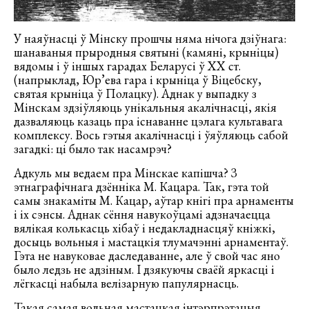
У наяўнасці ў Мінску прошчы няма нічога дзіўнага:
шанаваныя прыродныя святыні (камяні, крыніцы)
вядомы і ў іншых гарадах Беларусі ў ХХ ст.
(напрыклад, Юр’ева гара і крыніца ў Віцебску,
святая крыніца ў Полацку). Аднак у выпадку з
Мінскам здзіўляюць унікальныя акалічнасці, якія
дазваляюць казаць пра існаванне цэлага культавага
комплексу. Вось гэтыя акалічнасці і ўяўляюць сабой
загадкі: ці было так насамрэч?
Адкуль мы ведаем пра Мінскае капішча? З
этнаграфічнага дзённіка М. Кацара. Так, гэта той
самы знакаміты М. Кацар, аўтар кнігі пра арнаменты
і іх сэнсы. Аднак сёння навукоўцамі адзначаецца
вялікая колькасць хібаў і недакладнасцяў кніжкі,
досыць вольныя і мастацкія тлумачэнні арнаментаў.
Гэта не навуковае даследаванне, але ў свой час яно
было ледзь не адзіным. І дзякуючы сваёй яркасці і
лёгкасці набыла велізарную папулярнасць.
Такая самая вольная мастацкая інтэрпрэтацыя