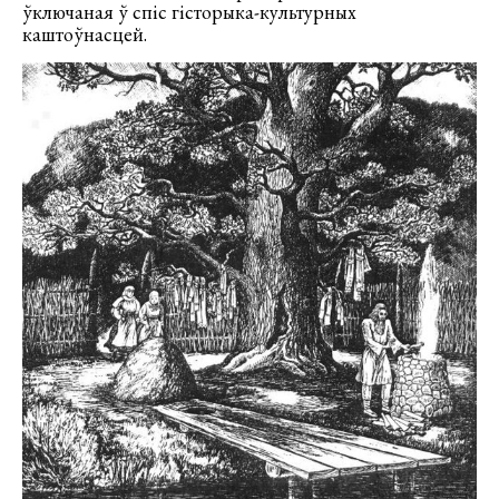
ўключаная ў спіс гісторыка-культурных
каштоўнасцей.