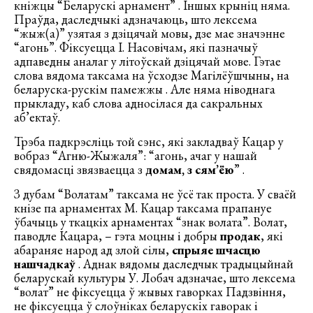
кніжцы “Беларускі арнамент” . Іншых крыніц няма.
Праўда, даследчыкі адзначаюць, што лексема
“жыж(а)” узятая з дзіцячай мовы, дзе мае значэнне
“агонь”. Фіксуецца І. Насовічам, які пазначыў
адпаведны аналаг у літоўскай дзіцячай мове. Гэтае
слова вядома таксама на ўсходзе Магілёўшчыны, на
беларуска-рускім памежжы . Але няма ніводнага
прыкладу, каб слова адносілася да сакральных
аб’ектаў.
Трэба падкрэсліць той сэнс, які закладваў Кацар у
вобраз “Агню-Жыжаля”: “агонь, ачаг у нашай
свядомасці звязваецца з
домам, з сям’ёю
” .
З дубам “Волатам” таксама не ўсё так проста. У сваёй
кнізе па арнаментах М. Кацар таксама прапануе
ўбачыць у ткацкіх арнаментах “знак волата”. Волат,
паводле Кацара, – гэта моцны і добры
продак
, які
абараняе народ ад злой сілы,
спрыяе шчасцю
нашчадкаў
. Аднак вядомы даследчык традыцыйнай
беларускай культуры У. Лобач адзначае, што лексема
“волат” не фіксуецца ў жывых гаворках Падзвіння,
не фіксуецца ў слоўніках беларускіх гаворак і