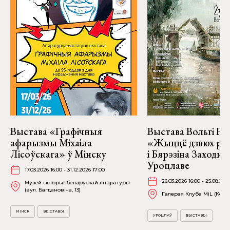
Выстава «Графічныя
Выстава Вольгі На
афарызмы Міхаіла
«Жыццё дзвюх рэк
Лісоўскага» ў Мінску
і Бярэзіна Заходня
Уроцлаве
17.03.2026 16:00 - 31.12.2026 17:00
26.03.2026 16:00 - 25.08.202
Музей гісторыі беларускай літаратуры
(вул. Багдановіча, 13)
Галерэя Клуба MiL (Kościu
МІНСК
ВЫСТАВЫ
УРОЦЛАЎ
ВЫСТАВЫ