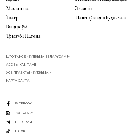
Мастацтва
Экалогія
Тэатр
Паштоўкі ад «Будзьма!»
Вандроўкі
Трызуб і Пагоня
ШТО ТАКОЕ «БУДЗЬМА БЕЛАРУСАМІ!»
АСОБЫ КАМПАНІІ
УСЕ ПРАЕКТЫ «БУДЗЬМА!»
КАРТА САЙТА
FACEBOOK
INSTAGRAM
TELEGRAM
TIKTOK