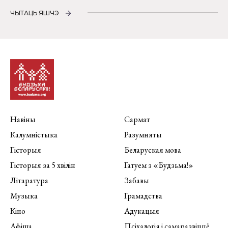
ЧЫТАЦЬ ЯШЧЭ
Навіны
Сармат
Калумністыка
Разумняты
Гісторыя
Беларуская мова
Гісторыя за 5 хвілін
Гатуем з «Будзьма!»
Літаратура
Забавы
Музыка
Грамадства
Кіно
Адукацыя
Афіша
Псіхалогія і самаразвіццё