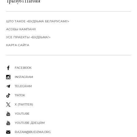
Трызуб і Пагоня
ШТО ТАКОЕ «БУДЗЬМА БЕЛАРУСАМІ!»
АСОБЫ КАМПАНІІ
УСЕ ПРАЕКТЫ «БУДЗЬМА!»
КАРТА САЙТА
FACEBOOK
INSTAGRAM
TELEGRAM
TIKTOK
X (TWITTER)
YOUTUBE
YOUTUBE ДЗЕЦЯМ
RAZAM@BUDZMA.ORG