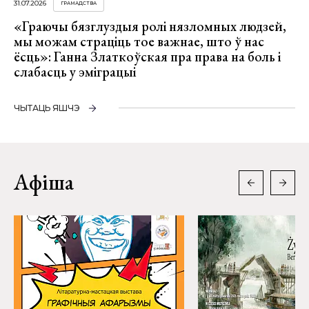
31.07.2026
ГРАМАДСТВА
«Граючы бязглуздыя ролі нязломных людзей,
мы можам страціць тое важнае, што ў нас
ёсць»: Ганна Златкоўская пра права на боль і
слабасць у эміграцыі
ЧЫТАЦЬ ЯШЧЭ
Афіша