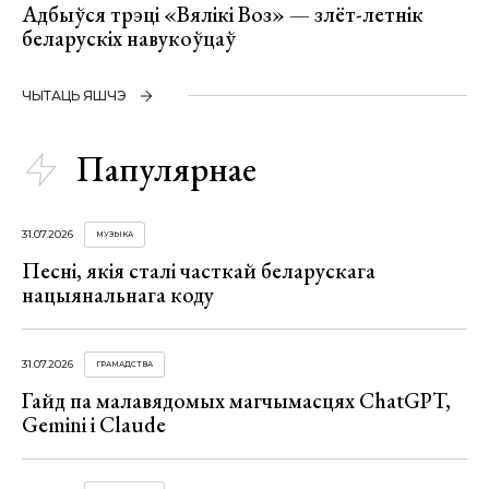
Адбыўся трэці «Вялікі Воз» — злёт-летнік
беларускіх навукоўцаў
ЧЫТАЦЬ ЯШЧЭ
Папулярнае
31.07.2026
МУЗЫКА
Песні, якія сталі часткай беларускага
нацыянальнага коду
31.07.2026
ГРАМАДСТВА
Гайд па малавядомых магчымасцях ChatGPT,
Gemini і Claude