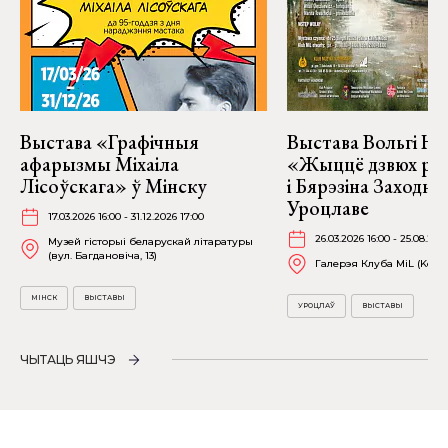
Выстава «Графічныя
Выстава Вольгі На
афарызмы Міхаіла
«Жыццё дзвюх рэк
Лісоўскага» ў Мінску
і Бярэзіна Заходня
Уроцлаве
17.03.2026 16:00 - 31.12.2026 17:00
26.03.2026 16:00 - 25.08.202
Музей гісторыі беларускай літаратуры
(вул. Багдановіча, 13)
Галерэя Клуба MiL (Kościu
МІНСК
ВЫСТАВЫ
УРОЦЛАЎ
ВЫСТАВЫ
ЧЫТАЦЬ ЯШЧЭ