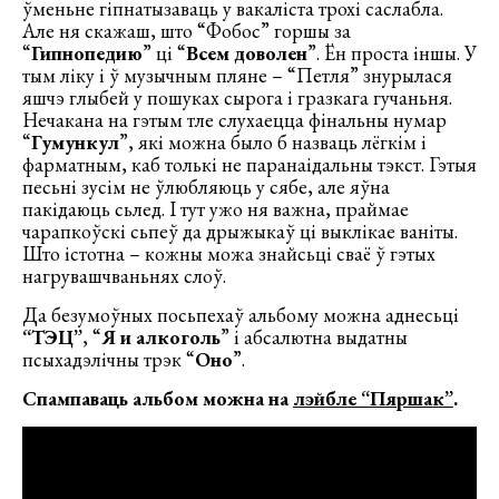
ўменьне гіпнатызаваць у вакаліста трохі саслабла.
Але ня скажаш, што “Фобос” горшы за
“
Гипнопедию
” ці “
Всем доволен
”. Ён проста іншы. У
тым ліку і ў музычным пляне – “Петля” знурылася
яшчэ глыбей у пошуках сырога і гразкага гучаньня.
Нечакана на гэтым тле слухаецца фінальны нумар
“
Гумункул
”, які можна было б назваць лёгкім і
фарматным, каб толькі не паранаідальны тэкст. Гэтыя
песьні зусім не ўлюбляюць у сябе, але яўна
пакідаюць сьлед. І тут ужо ня важна, праймае
чарапкоўскі сьпеў да дрыжыкаў ці выклікае ваніты.
Што істотна – кожны можа знайсьці сваё ў гэтых
нагрувашчваньнях слоў.
Да безумоўных посьпехаў альбому можна аднесьці
“ТЭЦ”
, “
Я и алкоголь
” і абсалютна выдатны
псыхадэлічны трэк “
Оно
”.
Спампаваць альбом можна на
лэйбле “Пяршак”
.