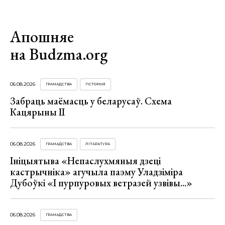
Апошняе
на Budzma.org
06.08.2026
ГРАМАДСТВА
ГІСТОРЫЯ
Забраць маёмасць у беларусаў. Схема
Кацярыны ІІ
06.08.2026
ГРАМАДСТВА
ЛІТАРАТУРА
Ініцыятыва «Непаслухмяныя дзеці
кастрычніка» агучыла паэму Уладзіміра
Дубоўкі «І пурпуровых ветразей узвівы...»
06.08.2026
ГРАМАДСТВА