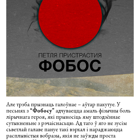
Але трэба прызнаць галоўнае – аўтар пакутуе. У
песьнях з “
Фобосу
” адчуваецца амаль фізычны боль
лірычнага героя, які прыносіць яму штодзённае
сутыкненьне з рэчаіснасьцю. Ад таго ў яго не зусім
сьветлай галаве пануе такі вэрхал і нараджаюцца
расплывістыя вобразы, якія не заўжды проста