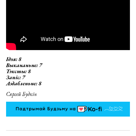
Ідэя: 8
Выкананьне: 7
Тэксты: 8
Запіс: 7
Аздабленьне: 8
Сяргей Будкін