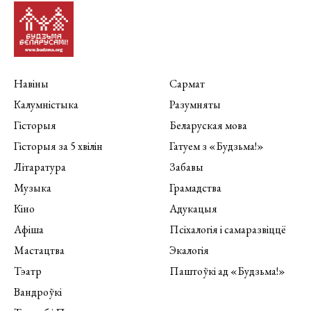
Навіны
Сармат
Калумністыка
Разумняты
Гісторыя
Беларуская мова
Гісторыя за 5 хвілін
Гатуем з «Будзьма!»
Літаратура
Забавы
Музыка
Грамадства
Кіно
Адукацыя
Афіша
Псіхалогія і самаразвіццё
Мастацтва
Экалогія
Тэатр
Паштоўкі ад «Будзьма!»
Вандроўкі