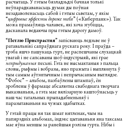
расчытаць. У гэтым бязладзьдзі бачная толькі
неўпарадкаванасьць думак ды поўная
незадаволенасьць сабой і гэтым сьветам, у якім
“
цифровые эффекты дороже тебя
” («Киберпанк»). Так
можа прамаўляць чалавек, які хоча згубіцца,
дасканала ведаючы пры гэтым дарогу дамоў.
“
Петлю Пристрастия
” запісваюць ледзьве не ў
ратавальнікі сапраўднага рускага року. І праўда –
трэба яшчэ пашукаць гурт, не распешчаны слухацкай
увагай і не сапсаваны шоў-індустрыяй, які грае
непрыдуманыя
песьні. Гэта не высмактаныя з пальца
словы, рыфмы і вобразы, яно пражыта і выплюнута ў
тым самым аўтэнтычным і непрычасаным выглядзе.
“Фобос” – альбом, пазбаўлены штампаў, ён
зроблены ў фармаце абсалютна свабоднага творчага
выказваньня, а гэта мае вялізарную каштоўнасьць у
наш час татальных прыпадабненьняў і
паразытаваньня на чужых здабытках.
У гэтай працы ня так шмат нятленак, чым на
папярэдніх альбомах, індэкс цытаваньня яна таксама
мае яўна меншы за ранейшыя рэлізы гурта. Нібы і