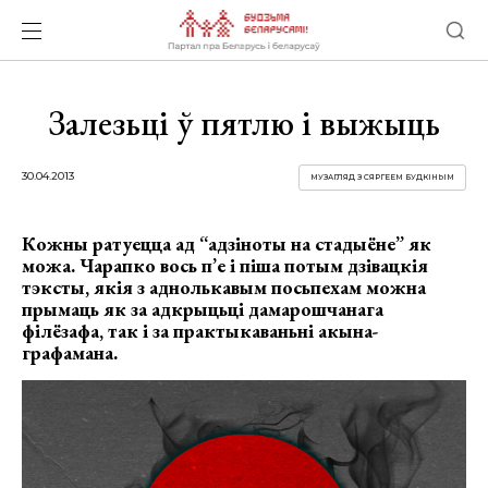
Залезьці ў пятлю і выжыць
30.04.2013
МУЗАГЛЯД З СЯРГЕЕМ БУДКІНЫМ
Кожны ратуецца ад “адзіноты на стадыёне” як
можа. Чарапко вось п’е і піша потым дзівацкія
тэксты, якія з аднолькавым посьпехам можна
прымаць як за адкрыцьці дамарошчанага
філёзафа, так і за практыкаваньні акына-
графамана.