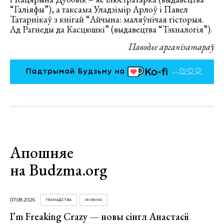
“Галіяфы”), а таксама Уладзімір Арлоў і Павел
Татарнікаў з кнігай “Айчына: маляўнічая гісторыя.
Ад Рагнеды да Касцюшкі” (выдавецтва “Тэхналогія”).
Паводле арганізатараў
Апошняе
на Budzma.org
07.08.2026
ГРАМАДСТВА
МУЗЫКА
I’m Freaking Crazy — новы сінгл Анастасіі