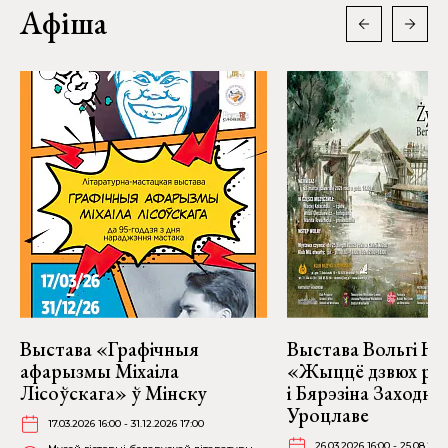
Афіша
Выстава «Графічныя
Выстава Вольгі На
афарызмы Міхаіла
«Жыццё дзвюх рэк
Лісоўскага» ў Мінску
і Бярэзіна Заходня
Уроцлаве
17.03.2026 16:00 - 31.12.2026 17:00
26.03.2026 16:00 - 25.08.202