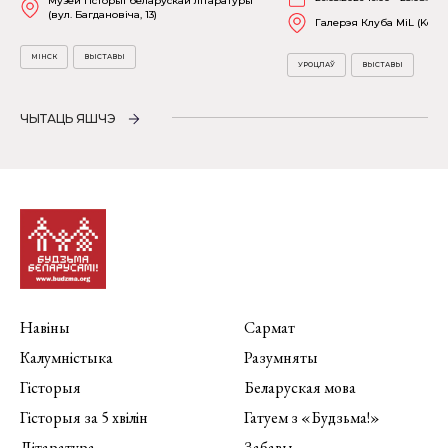
Музей гісторыі беларускай літаратуры
(вул. Багдановіча, 13)
Галерэя Клуба MiL (Kościu
МІНСК
ВЫСТАВЫ
УРОЦЛАЎ
ВЫСТАВЫ
ЧЫТАЦЬ ЯШЧЭ
Навіны
Сармат
Калумністыка
Разумняты
Гісторыя
Беларуская мова
Гісторыя за 5 хвілін
Гатуем з «Будзьма!»
Літаратура
Забавы