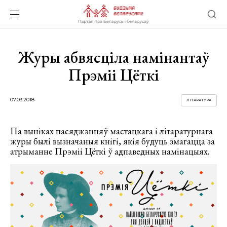
Журы абвясціла намінантаў
Прэміі Цёткі
07.03.2018
ЛІТАРАТУРА
Па выніках пасяджэнняў мастацкага і літаратурнага
журы былі вызначаныя кнігі, якія будуць змагацца за
атрыманне Прэміі Цёткі ў адпаведных намінацыях.