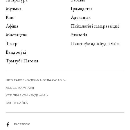
Музыка
Грамадства
Кіно
Адукацыя
Афіша
Псіхалогія і самаразвіццё
Мастацтва
Экалогія
Тэатр
Паштоўкі ад «Будзьма!»
Вандроўкі
Трызуб і Пагоня
ШТО ТАКОЕ «БУДЗЬМА БЕЛАРУСАМІ!»
АСОБЫ КАМПАНІІ
УСЕ ПРАЕКТЫ «БУДЗЬМА!»
КАРТА САЙТА
FACEBOOK