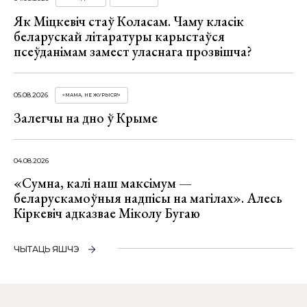
Як Міцкевіч стаў Коласам. Чаму класік
беларускай літаратуры карыстаўся
псеўданімам замест уласнага прозвішча?
05.08.2026
«МАМА, НЕ ЖУРЫСЯ!»
Залегчы на дно ў Крыме
04.08.2026
«Сумна, калі наш максімум —
беларускамоўныя надпісы на магілах». Алесь
Кіркевіч адказвае Міколу Бугаю
ЧЫТАЦЬ ЯШЧЭ