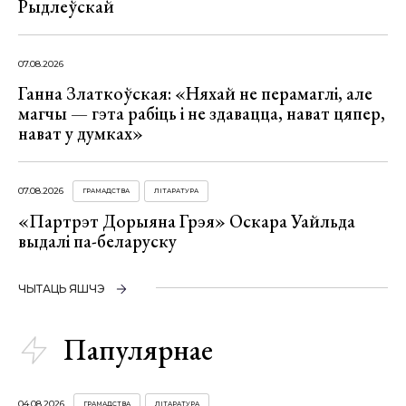
Рыдлеўскай
07.08.2026
Ганна Златкоўская: «Няхай не перамаглі, але
магчы — гэта рабіць і не здавацца, нават цяпер,
нават у думках»
07.08.2026
ГРАМАДСТВА
ЛІТАРАТУРА
«Партрэт Дорыяна Грэя» Оскара Уайльда
выдалі па-беларуску
ЧЫТАЦЬ ЯШЧЭ
Папулярнае
04.08.2026
ГРАМАДСТВА
ЛІТАРАТУРА