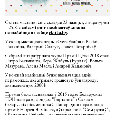
Сёлета мастацкі спіс складае 22 пазіцыі, літаратурны
– 25.
Са спісамі кніг-намінантаў можна
пазнаёміцца на сайце
ciotka.by
.
У склад мастацкага журы сёлета ўвайшлі Васіліса
Паляніна, Валерый Славук, Павел Татарнікаў.
Сябрамі літаратурнага журы Прэміі Цёткі 2018 сталі
Пятро Васючэнка, Вера Жыбуль (Бурлак), Вольга
Мазурава, Алена Масла і Андрэй Хадановіч.
У кожнай намінацыі будзе вызначацца адзін
пераможца, які атрымае грашовую ўзнагароду,
эквівалентную 2000$.
Прэмія была заснаваная ў 2015 годзе Беларускім
ПЭН-цэнтрам, фондам “Вяртанне” і Саюзам
беларускіх пісьменнікаў. Папярэднія пераможцы
прэміі: Надзея Ясмінска, аўтарка кнігі “Сем ружаў”,
і Кацярына Дубовік – яе ілюстратарка (выдавецтва