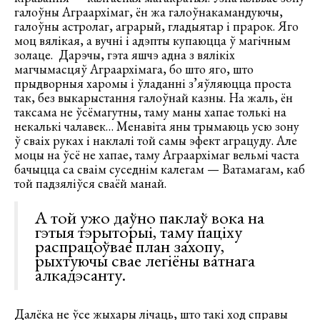
галоўны Аграархімаг, ён жа галоўнакамандуючы,
галоўны астролаг, аграрый, гладыятар і прарок. Яго
моц вялікая, а вучні і адэпты купаюцца ў магічным
золаце. Дарэчы, гэта яшчэ адна з вялікіх
магчымасцяў Аграархімага, бо што яго, што
прыдворныя харомы і ўладанні з’яўляюцца проста
так, без выкарыстання галоўнай казны. На жаль, ён
таксама не ўсёмагутны, таму маны хапае толькі на
некалькі чалавек… Менавіта яны трымаюць усю зону
ў сваіх руках і наклалі той самы эфект аграцуду. Але
моцы на ўсё не хапае, таму Аграархімаг вельмі часта
бачыцца са сваім суседнім калегам — Ватамагам, каб
той падзяліўся сваёй манай.
А той ужо даўно паклаў вока на
гэтыя тэрыторыі, таму паціху
распрацоўвае план захопу,
рыхтуючы свае легіёны ватнага
алкадэсанту.
Далёка не ўсе жыхары лічаць, што такі ход справы