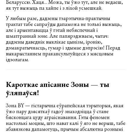
Беларуссю. Хаця… Можа, ты ўжо тут, але не ведаеш,
як тут выжыць па хайпе і з ліхой усмешкай.
У любым разе, дадзены тэарэтычна-практычны
трактат табе сапраўды дапаможа не толькі выжыць,
але і арыентавацца ў гэтай небяспечнай і
шматграннай зоне. Але папярэджваем, чытач:
дадзены даведнік выклікае цынізм, іронію,
дэмакратычнасць, гумар і здымае дэпрэсію! Перад
выкарыстаннем пракансультуйцеся з мясцовым
ідэолагам.
Кароткае апісанне Зоны — ты
ўляпаўся!
Зона BY — гістарычна еўрапейская тэрыторыя, якая
ўжо пару дзясяткаў гадоў знаходзіцца ў стане
бясконцага цуду аграіснавання. Гэты феномен
настолькі моцны, што нават калі ў яго не верыш, табе
абавязкова дапамогуць, прычым абсалютна рознымі