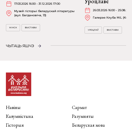
Уроцлаве
17.03.2026 16:00 - 31.12.2026 17:00
26.03.2026 16:00 - 25.08.202
Музей гісторыі беларускай літаратуры
(вул. Багдановіча, 13)
Галерэя Клуба MiL (Kościu
МІНСК
ВЫСТАВЫ
УРОЦЛАЎ
ВЫСТАВЫ
ЧЫТАЦЬ ЯШЧЭ
Навіны
Сармат
Калумністыка
Разумняты
Гісторыя
Беларуская мова