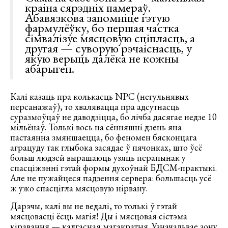
краіна сярэдніх памераў.
Абавязкова запомніце гэтую
фармулёўку, бо першая частка
сімвалізуе мясцовую сціпласць, а
другая — суворую рэчаіснасць, у
якую верыць далёка не кожны
абарыген.
Калі казаць пра колькасць NPC (негульнявых
персанажаў), то хвалявацца пра адсутнасць
суразмоўцаў не даводзіцца, бо лічба дасягае недзе 10
мільёнаў. Толькі вось на сённяшні дзень яна
пастаянна змяншаецца, бо феномен бясконцага
аграцуду так глыбока засядае ў пячонках, што ўсё
больш людзей вырашаюць узяць перапынак у
спасціжэнні гэтай формы духоўнай БДСМ-практыкі.
Але не пужайцеся падзення сервера: большасць усё
ж ужо спасцігла мясцовую нірвану.
Дарэчы, калі вы не ведалі, то толькі ў гэтай
мясцовасці ёсць магія! Ды і мясцовая сістэма
кіравання — калгасная магакратыя. Узначальвае зону