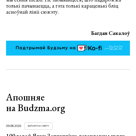
толькі пачынаецца, а гэта толькі караценькі бліц
асноўнай лініі сюжэту.
Багдан Сакалоў
Апошняе
на Budzma.org
09.08.2026
БЕЛАРУСЫ СВЕТУ