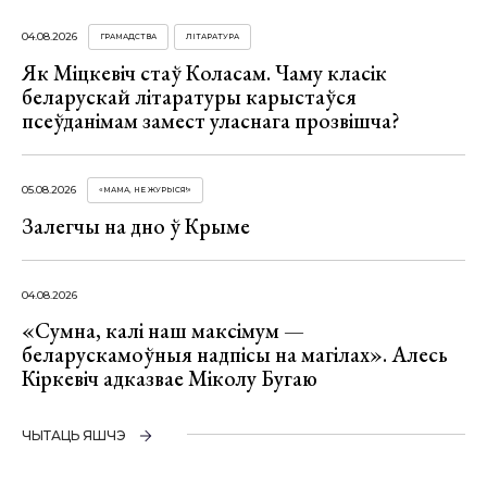
04.08.2026
ГРАМАДСТВА
ЛІТАРАТУРА
Як Міцкевіч стаў Коласам. Чаму класік
беларускай літаратуры карыстаўся
псеўданімам замест уласнага прозвішча?
05.08.2026
«МАМА, НЕ ЖУРЫСЯ!»
Залегчы на дно ў Крыме
04.08.2026
«Сумна, калі наш максімум —
беларускамоўныя надпісы на магілах». Алесь
Кіркевіч адказвае Міколу Бугаю
ЧЫТАЦЬ ЯШЧЭ