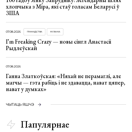
100 гадоў Янку Запрудніку: легендарны шлях
хлопчыка з Міра, які стаў голасам Беларусі ў
ЗША
07.08.2026
ГРАМАДСТВА
МУЗЫКА
I’m Freaking Crazy — новы сінгл Анастасіі
Рыдлеўскай
07.08.2026
Ганна Златкоўская: «Няхай не перамаглі, але
магчы — гэта рабіць і не здавацца, нават цяпер,
нават у думках»
ЧЫТАЦЬ ЯШЧЭ
Папулярнае