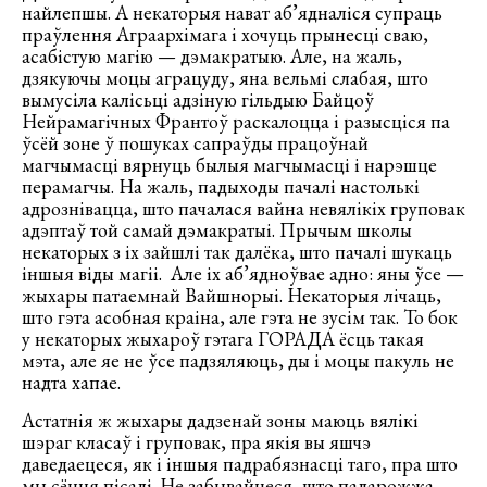
найлепшы. А некаторыя нават аб’ядналіся супраць
праўлення Аграархімага і хочуць прынесці сваю,
асабістую магію — дэмакратыю. Але, на жаль,
дзякуючы моцы аграцуду, яна вельмі слабая, што
вымусіла калісьці адзіную гільдыю Байцоў
Нейрамагічных Франтоў раскалоцца і разысціся па
ўсёй зоне ў пошуках сапраўды працоўнай
магчымасці вярнуць былыя магчымасці і нарэшце
перамагчы. На жаль, падыходы пачалі настолькі
адрознівацца, што пачалася вайна невялікіх груповак
адэптаў той самай дэмакратыі. Прычым школы
некаторых з іх зайшлі так далёка, што пачалі шукаць
іншыя віды магіі. Але іх аб’ядноўвае адно: яны ўсе —
жыхары патаемнай Вайшнорыі. Некаторыя лічаць,
што гэта асобная краіна, але гэта не зусім так. То бок
у некаторых жыхароў гэтага ГОРАДА ёсць такая
мэта, але яе не ўсе падзяляюць, ды і моцы пакуль не
надта хапае.
Астатнія ж жыхары дадзенай зоны маюць вялікі
шэраг класаў і груповак, пра якія вы яшчэ
даведаецеся, як і іншыя падрабязнасці таго, пра што
мы сёння пісалі. Не забывайцеся, што падарожжа