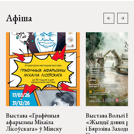
Афіша
Выстава «Графічныя
Выстава Вольгі На
афарызмы Міхаіла
«Жыццё дзвюх рэк
Лісоўскага» ў Мінску
і Бярэзіна Заходня