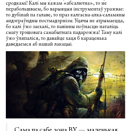
сродкамі! Калі мы кажам «абсалютна», то не
перабольшваем, бо варыяцыя інструментаў уражвае:
то дубінай па галаве, то праз калгасна-алка-саламяны
андэграўндны постмадэрнізм. Уцячы не атрымаецца,
бо калі ўжо заехалі, то павінны поўнасцю наталіць
смагу трэшовага самабытнага падарожжа! Таму калі
ўжо ўляпаліся, то давайце хаця б караценька
даведаемся аб нашай лакацыі.
Сама па сабе зона BY — маленькая