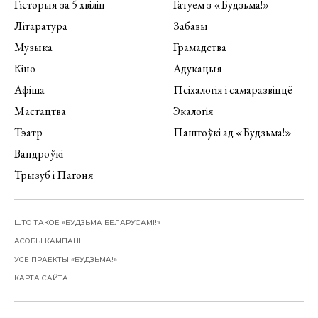
Гісторыя за 5 хвілін
Гатуем з «Будзьма!»
Літаратура
Забавы
Музыка
Грамадства
Кіно
Адукацыя
Афіша
Псіхалогія і самаразвіццё
Мастацтва
Экалогія
Тэатр
Паштоўкі ад «Будзьма!»
Вандроўкі
Трызуб і Пагоня
ШТО ТАКОЕ «БУДЗЬМА БЕЛАРУСАМІ!»
АСОБЫ КАМПАНІІ
УСЕ ПРАЕКТЫ «БУДЗЬМА!»
КАРТА САЙТА