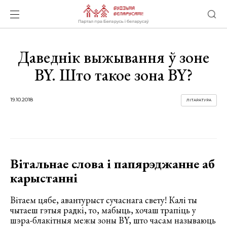
Даведнік выжывання ў зоне
BY. Што такое зона BY?
19.10.2018
ЛІТАРАТУРА
Вітальнае слова і папярэджанне аб
карыстанні
Вітаем цябе, авантурыст сучаснага свету! Калі ты
чытаеш гэтыя радкі, то, мабыць, хочаш трапіць у
шэра-блакітныя межы зоны BY, што часам называюць