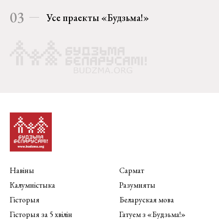
03
Усе праекты «Будзьма!»
Навіны
Сармат
Калумністыка
Разумняты
Гісторыя
Беларуская мова
Гісторыя за 5 хвілін
Гатуем з «Будзьма!»