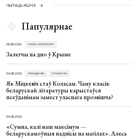
ЧЫТАЦЬ ЯШЧЭ
Папулярнае
05.08.2026
«МАМА, НЕ ЖУРЫСЯ!»
Залегчы на дно ў Крыме
04.08.2026
ГРАМАДСТВА
ЛІТАРАТУРА
Як Міцкевіч стаў Коласам. Чаму класік
беларускай літаратуры карыстаўся
псеўданімам замест уласнага прозвішча?
04.08.2026
«Сумна, калі наш максімум —
беларускамоўныя надпісы на магілах». Алесь