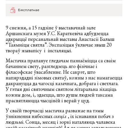
Бясплатнае
9 снежня, а 15 гадзіне ў выставачнай зале
Аршанскага музея У.С. Караткевіча адбудзецца
адкрыццё персанальнай выставы Анастасіі Балыш
“Таямніцы святла”. Экспазіцыя ўключае звыш 20
твораў жывапісу і інсталяцыі.
Мастачка прапануе гледачам пазнаёміцца са сваім
бачаннем свету, разгледзець яго фізічнае і
філасофскае ўвасабленне. Не сакрэт, што
напярэдадні зімовых святаў, кожны з нас намагаецца
дакрануцца да чагосці казачнага, добрага і светлага.
У гэтыя дні святочным святлом літаральна зіхаціць
кожны дом, і, здаецца, што душы людзей таксама
прасвятляюцца чысцінёй і верай у цуд.
У сваёй творчасці мастачка разважае на тэмы
ўзнікнення нябесных
свяціл
, іх існавання побач з
людзьмі. Сонца, месяц і зоркі наталяюць чалавека
сваёй касмічнай энэргіяй! Ад яе сэрцы запальваюцца