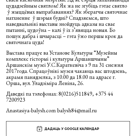
цудадзейным святлом! Як жа не згубіць гэтае святло
ў жыццёвых выпрабаваннях? Як зберагчы святочнае
натхненне ў шэрыя будні? Спадзяемся, што
наведвальнікі выставы знойдуць адказы на свае
пытанні, цудоўна – калі ў іх з’явяцца новыя. Бо
пошук дабра і шчырасці – гэта ўжо першы крок да
святочнага цуда!
Выстава працуе ва Установе Культуры “Музейны
комплекс гісторыі і культуры Аршаншчыны”
Аршанскім музеі У.С.Караткевіча з 9 па 31 снежня
2017года. Спрацоўнікі музея чакаюць вас штодзень,
акрамя панядзелка, з 10.00 да 18.00 па адрасе г.
Орша, вул. Уладзіміра Леніна, 26.
Даведкі па тэлефонах: 8(0216)511849, +375 44
7200923
Anastasiya-balysh.com balysh84@mail.ru
ДАДАЦЬ У GOOGLE КАЛЯНДАР