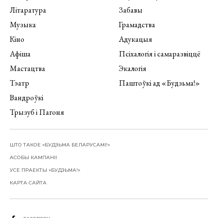
Літаратура
Забавы
Музыка
Грамадства
Кіно
Адукацыя
Афіша
Псіхалогія і самаразвіццё
Мастацтва
Экалогія
Тэатр
Паштоўкі ад «Будзьма!»
Вандроўкі
Трызуб і Пагоня
ШТО ТАКОЕ «БУДЗЬМА БЕЛАРУСАМІ!»
АСОБЫ КАМПАНІІ
УСЕ ПРАЕКТЫ «БУДЗЬМА!»
КАРТА САЙТА