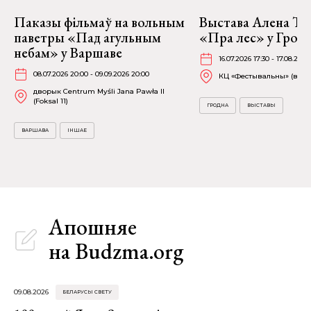
Паказы фільмаў на вольным
Выстава Алена Тр
паветры «Пад агульным
«Пра лес» у Грод
небам» у Варшаве
16.07.2026 17:30 - 17.08.2026
08.07.2026 20:00 - 09.09.2026 20:00
КЦ «Фестывальны» (вул. 
дворык Centrum Myśli Jana Pawła II
(Foksal 11)
ГРОДНА
ВЫСТАВЫ
ВАРШАВА
ІНШАЕ
Апошняе
на Budzma.org
09.08.2026
БЕЛАРУСЫ СВЕТУ