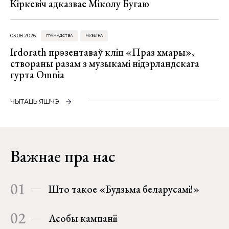
Кіркевіч адказвае Міколу Бугаю
03.08.2026
ГРАМАДСТВА
МУЗЫКА
Irdorath прэзентаваў кліп «Праз хмары»,
створаны разам з музыкамі нідэрландскага
гурта Omnia
ЧЫТАЦЬ ЯШЧЭ
Важнае пра нас
01
Што такое «Будзьма беларусамі!»
02
Асобы кампаніі