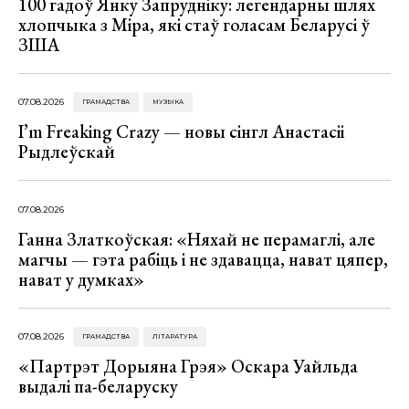
100 гадоў Янку Запрудніку: легендарны шлях
хлопчыка з Міра, які стаў голасам Беларусі ў
ЗША
07.08.2026
ГРАМАДСТВА
МУЗЫКА
I’m Freaking Crazy — новы сінгл Анастасіі
Рыдлеўскай
07.08.2026
Ганна Златкоўская: «Няхай не перамаглі, але
магчы — гэта рабіць і не здавацца, нават цяпер,
нават у думках»
07.08.2026
ГРАМАДСТВА
ЛІТАРАТУРА
«Партрэт Дорыяна Грэя» Оскара Уайльда
выдалі па-беларуску