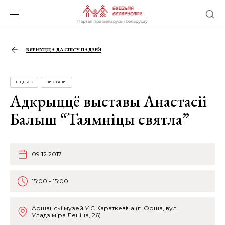
ВЯРНУЦЦА ДА СПІСУ ПАДЗЕЙ
ВІЦЕБСК
ВЫСТАВЫ
Адкрыццё выставы Анастасіі
Балыш “Таямніцы святла”
09.12.2017
15:00 - 15:00
Аршанскі музей У.С.Караткевіча (г. Орша, вул.
Уладзіміра Леніна, 26)