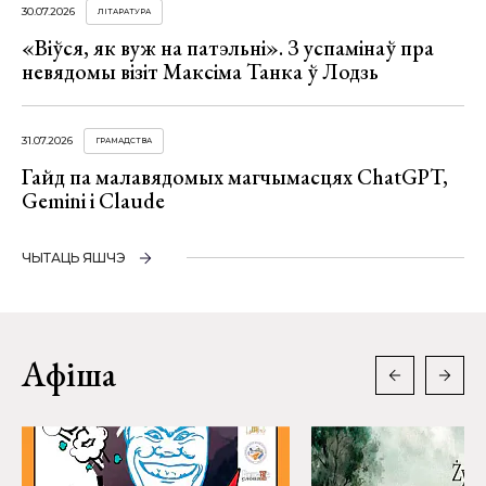
30.07.2026
ЛІТАРАТУРА
«Віўся, як вуж на патэльні». З успамінаў пра
невядомы візіт Максіма Танка ў Лодзь
31.07.2026
ГРАМАДСТВА
Гайд па малавядомых магчымасцях ChatGPT,
Gemini і Claude
ЧЫТАЦЬ ЯШЧЭ
Афіша