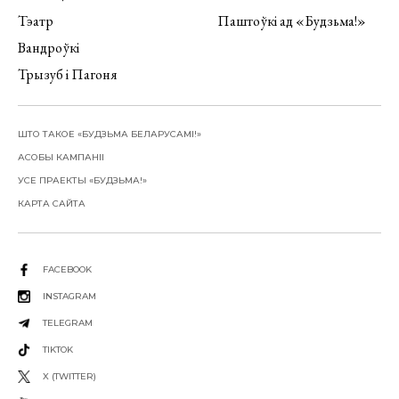
Тэатр
Паштоўкі ад «Будзьма!»
Вандроўкі
Трызуб і Пагоня
ШТО ТАКОЕ «БУДЗЬМА БЕЛАРУСАМІ!»
АСОБЫ КАМПАНІІ
УСЕ ПРАЕКТЫ «БУДЗЬМА!»
КАРТА САЙТА
FACEBOOK
INSTAGRAM
TELEGRAM
TIKTOK
X (TWITTER)