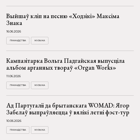
Выйшаў кліп на песню «Ходзікі» Максіма
Знака
16.06.2026
ГРАМАДСТВА
МУЗЫКА
Кампазітарка Вольга Падгайская выпусціла
альбом арганных твораў «Organ Works»
11.06.2026
ГРАМАДСТВА
МУЗЫКА
Ад Партугаліі да брытанскага WOMAD: Ягор
Забелаў выпраўляецца ў вялікі летні фэст-тур
10.06.2026
ГРАМАДСТВА
МУЗЫКА