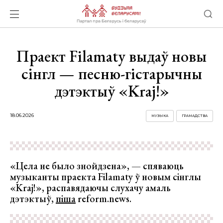
Праект Filamaty выдаў новы
сінгл — песню-гістарычны
дэтэктыў «Kraj!»
18.06.2026
МУЗЫКА
ГРАМАДСТВА
«Цела не было знойдзена», — спяваюць
музыканты праекта Filamaty ў новым сінглы
«Kraj!», распавядаючы слухачу амаль
дэтэктыў,
піша
reform.news.