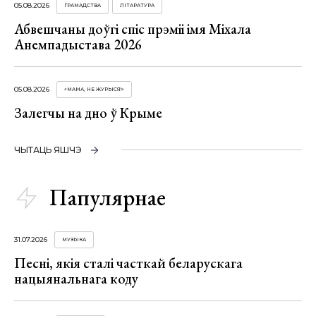
05.08.2026
ГРАМАДСТВА
ЛІТАРАТУРА
Абвешчаны доўгі спіс прэміі імя Міхала
Анемпадыстава 2026
05.08.2026
«МАМА, НЕ ЖУРЫСЯ!»
Залегчы на дно ў Крыме
ЧЫТАЦЬ ЯШЧЭ
Папулярнае
31.07.2026
МУЗЫКА
Песні, якія сталі часткай беларускага
нацыянальнага коду