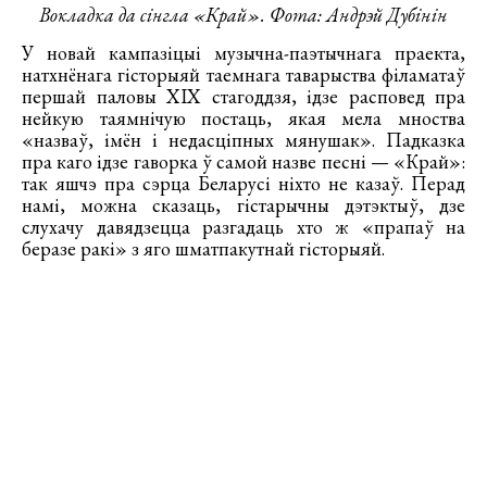
Вокладка да сінгла «Край». Фота: Андрэй Дубінін
У новай кампазіцыі музычна-паэтычнага праекта,
натхнёнага гісторыяй таемнага таварыства філаматаў
першай паловы ХІХ стагоддзя, ідзе расповед пра
нейкую таямнічую постаць, якая мела мноства
«назваў, імён і недасціпных мянушак». Падказка
пра каго ідзе гаворка ў самой назве песні — «Край»:
так яшчэ пра сэрца Беларусі ніхто не казаў. Перад
намі, можна сказаць, гістарычны дэтэктыў, дзе
слухачу давядзецца разгадаць хто ж «прапаў на
беразе ракі» з яго шматпакутнай гісторыяй.