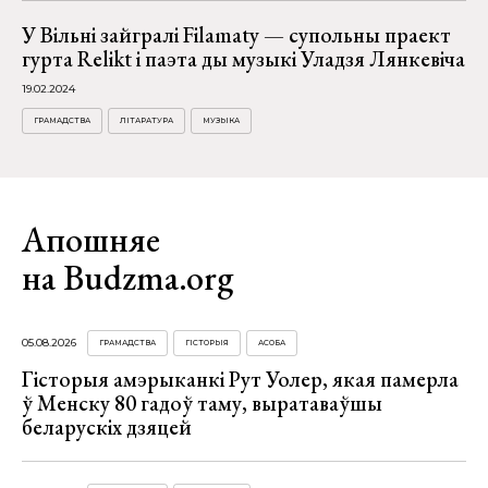
У Вільні зайгралі Filamaty — супольны праект
гурта Relikt i паэта ды музыкі Уладзя Лянкевіча
19.02.2024
ГРАМАДСТВА
ЛІТАРАТУРА
МУЗЫКА
Апошняе
на Budzma.org
05.08.2026
ГРАМАДСТВА
ГІСТОРЫЯ
АСОБА
Гісторыя амэрыканкі Рут Уолер, якая памерла
ў Менску 80 гадоў таму, выратаваўшы
беларускіх дзяцей