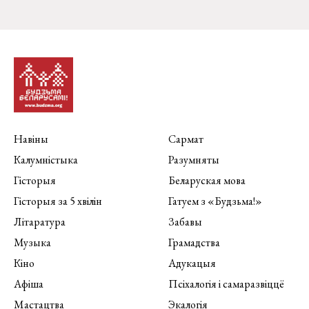
Навіны
Сармат
Калумністыка
Разумняты
Гісторыя
Беларуская мова
Гісторыя за 5 хвілін
Гатуем з «Будзьма!»
Літаратура
Забавы
Музыка
Грамадства
Кіно
Адукацыя
Афіша
Псіхалогія і самаразвіццё
Мастацтва
Экалогія