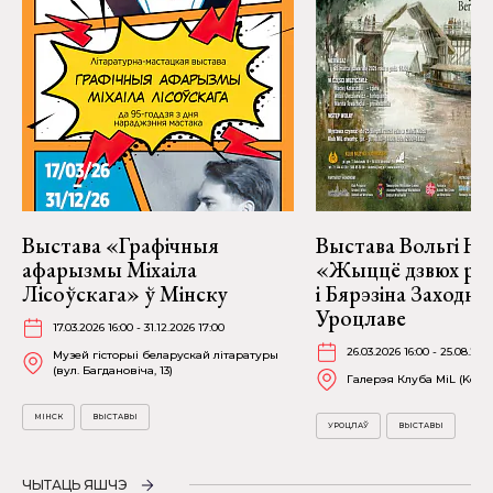
Выстава «Графічныя
Выстава Вольгі На
афарызмы Міхаіла
«Жыццё дзвюх рэк
Лісоўскага» ў Мінску
і Бярэзіна Заходня
Уроцлаве
17.03.2026 16:00 - 31.12.2026 17:00
26.03.2026 16:00 - 25.08.202
Музей гісторыі беларускай літаратуры
(вул. Багдановіча, 13)
Галерэя Клуба MiL (Kościu
МІНСК
ВЫСТАВЫ
УРОЦЛАЎ
ВЫСТАВЫ
ЧЫТАЦЬ ЯШЧЭ