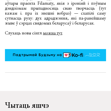
аўтары праекта Filamaty, якія з іроніяй і пэўным
дэндзізмам прыпадносяць сваю творчасць (тут
кажам і. пра іх знешні вобраз) — схапілі саму
сутнасць руху: дух адраджэння, які па-ранейшаму
жыве ў сэрцах свядомых беларусаў і беларусак.
Слухаць новы сінгл
можна тут
.
Чытаць яшчэ