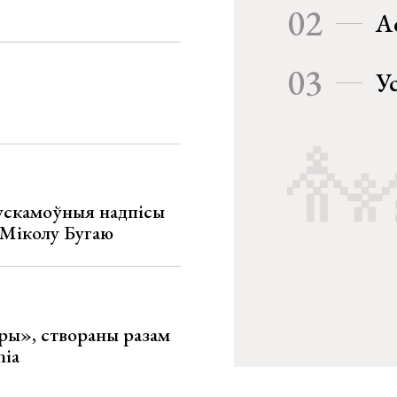
02
А
03
У
ускамоўныя надпісы
е Міколу Бугаю
ары», створаны разам
nia