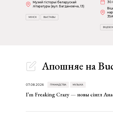
30.
Музей гісторыі беларускай
літаратуры (вул. Багдановіча, 13)
Віц
нар
35А
МІНСК
ВЫСТАВЫ
ВІЦЕБСК
Апошняе
на Bu
07.08.2026
ГРАМАДСТВА
МУЗЫКА
I’m Freaking Crazy — новы сінгл Ана