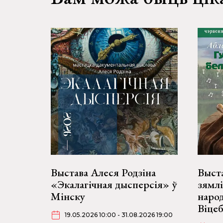
Выстава Алеся Родзіна
Выста
«Экалагічная дысперсія» ў
зямлі
Мінску
наро
Віце
19.05.2026 10:00 - 31.08.2026 19:00