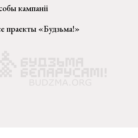
собы кампаніі
се праекты «Будзьма!»