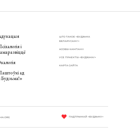
Адукацыя
ШТО ТАКОЕ «БУДЗЬМА
БЕЛАРУСАМІ!»
сіхалогія і
АСОБЫ КАМПАНІІ
самаразвіццё
УСЕ ПРАЕКТЫ «БУДЗЬМА!»
калогія
КАРТА САЙТА
Паштоўкі ад
«Будзьма!»
ПАДТРЫМАЙ «БУДЗЬМУ»
MA.ORG