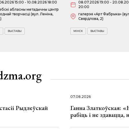
06.2026 15:00 - 10.08.2026 18:00
08.07.2026 19:00 - 20.08.2
20:00
ебскі абласны метадычны цэнтр
однай творчасці (вул. Леніна,
галерэя «Арт Фабрыка» (вул
)
Свярдлова, 2)
ВЫСТАВЫ
МІНСК
ВЫСТАВЫ
dzma.org
07.08.2026
стасіі Рыдлеўскай
Ганна Златкоўская: «
рабіць і не здавацца,