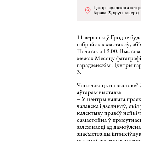
Цэнтр гарадскога жыцця
Кірава, 3, другі паверх)
11 верасня ў Гродне буд
габрэйскіх мастакоў, аб
Пачатак а 19.00. Выстава
межах Месяцу фатаграфіі
гарадзенскім Цэнтры гар
3.
Чаго чакаць на выставе? 
аўтарам выставы:
– У цэнтры нашага праек
чалавека і дзеянняў, які
калектыву правёў нейкі 
самастойна ў прысутнасці
залежнасці ад дамоўлена
знаёмства ды інтэнсіўную
пытанні, звязаныя з ува