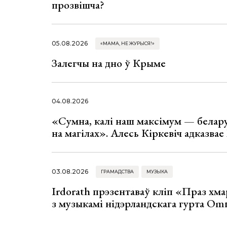
прозвішча?
05.08.2026
«МАМА, НЕ ЖУРЫСЯ!»
Залегчы на дно ў Крыме
04.08.2026
«Сумна, калі наш максімум — белар
на магілах». Алесь Кіркевіч адказва
03.08.2026
ГРАМАДСТВА
МУЗЫКА
Irdorath прэзентаваў кліп «Праз хм
з музыкамі нідэрландскага гурта Om