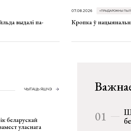
07.08.2026
«ПРЫДАРОЖНЫ ПЫЛ
льда выдалі па-
Кропка ў нацыянальн
Важнае
ЧЫТАЦЬ ЯШЧЭ
Ш
01
ік беларускай
б
замест уласнага