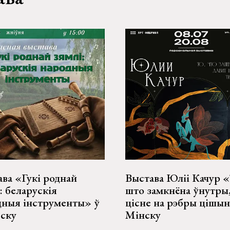
ва «Гукі роднай
Выстава Юліі Качур «
: беларускія
што замкнёна ўнутры
дныя інструменты» ў
цісне на рэбры цішын
бску
Мінску