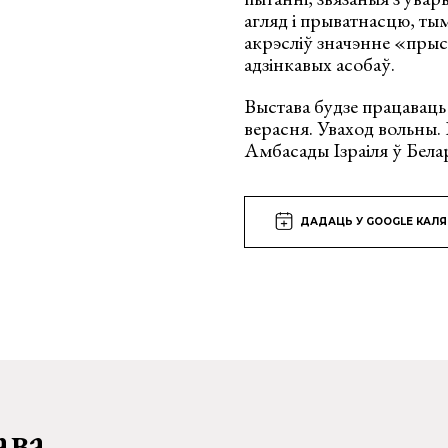
агляд і прыватнасцю, тым
акрэсліў значэнне «прыст
адзінкавых асобаў.
Выстава будзе працавац
верасня. Уваход вольны.
Амбасады Ізраіля ў Белар
ДАДАЦЬ У GOOGLE КАЛ
ава