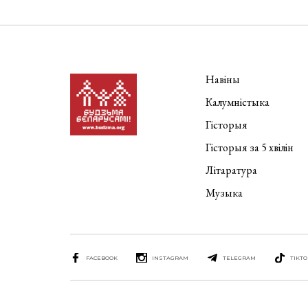
Навіны
Калумністыка
Гісторыя
Гісторыя за 5 хвілін
Літаратура
Музыка
FACEBOOK
INSTAGRAM
TELEGRAM
TIKTO