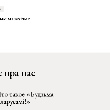
»
ым мазахізме
 пра нас
то такое «Будзьма
еларусамі!»