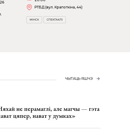
026
РТБД (вул. Крапоткіна, 44)
.
МІНСК
СПЕКТАКЛІ
ЧЫТАЦЬ ЯШЧЭ
Няхай не перамаглі, але магчы — гэта
 нават цяпер, нават у думках»