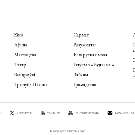
Кіно
Сармат
Афіша
Разумняты
П
Мастацтва
Беларуская мова
Э
Тэатр
Гатуем з «Будзьма!»
Вандроўкі
Забавы
Трызуб і Пагоня
Грамадства
K
X (TWITTER)
YOUTUBE
YOUTUBE ДЗЕЦЯМ
RAZAM@BUDZ
© 2008-2025, BUDZMA.ORG