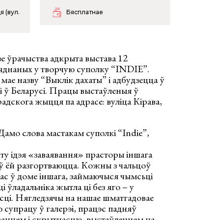
 (вул.
Бясплатнае
зе ўрачыства адкрыта выстава 12
’яднаных у творчую суполку “INDIE”.
 мае назву “Выклік дахаты” і адбудзецца ў
 ў Беларусі. Працы выстаўленыя ў
адскога жыцця па адрасе: вуліца Кірава,
Дамо слова мастакам суполкі “Indie”,
ту ідэя «заваявання» прасторы іншага
я ў ёй разгортваюцца. Кожны з чальцоў
час ў доме іншага, займаючыся чымсьці
 ўладальніка жытла ці без яго – у
сці. Нягледзячы на нашае шматгадовае
 супрацу ў галерэі, працэс падняў
рваннем і скрытнасцю, выстаўленнем на