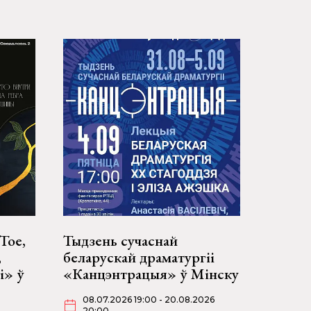
Тое,
Тыдзень сучаснай
,
беларускай драматургіі
і» ў
«Канцэнтрацыя» ў Мінску
08.07.2026 19:00 - 20.08.2026
20:00