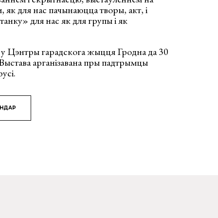
, як для нас пачынаюцца творы, акт, і
анку» для нас як для групы і як
ь у Цэнтры гарадскога жыцця Гродна да 30
 Выстава арганізавана пры падтрымцы
усі.
ЯНДАР