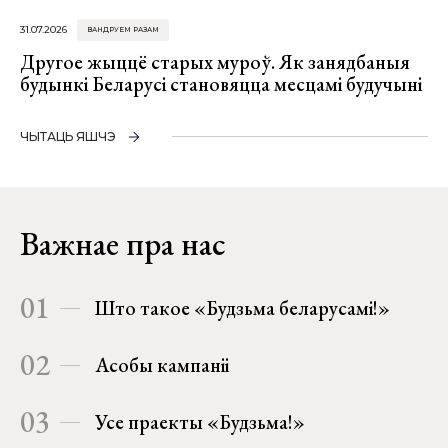
31.07.2026
ВАНДРУЕМ РАЗАМ
Другое жыццё старых муроў. Як занядбаныя
будынкі Беларусі становяцца месцамі будучыні
ЧЫТАЦЬ ЯШЧЭ
Важнае пра нас
01
Што такое «Будзьма беларусамі!»
02
Асобы кампаніі
03
Усе праекты «Будзьма!»