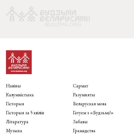
Навіны
Сармат
Калумністыка
Разумняты
Гісторыя
Беларуская мова
Гісторыя за 5 хвілін
Гатуем з «Будзьма!»
Літаратура
Забавы
Музыка
Грамадства