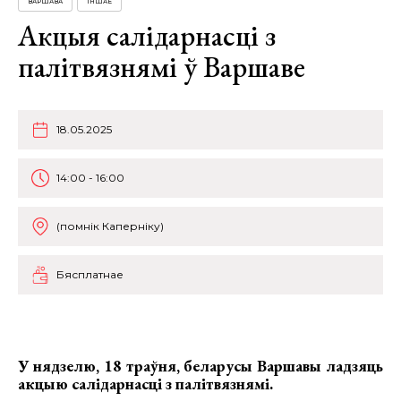
ВАРШАВА
ІНШАЕ
Акцыя салідарнасці з
палітвязнямі ў Варшаве
18.05.2025
14:00 - 16:00
(помнік Каперніку)
Бясплатнае
У нядзелю, 18 траўня, беларусы Варшавы ладзяць
акцыю салідарнасці з палітвязнямі
.