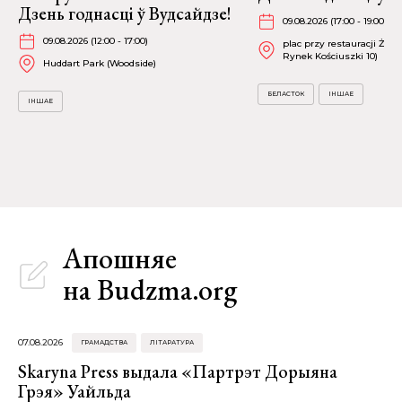
Дзень годнасці ў Вудсайдзе!
09.08.2026 (17:00 - 19:00)
09.08.2026 (12:00 - 17:00)
plac przy restauracji Żubr
Rynek Kościuszki 10)
Huddart Park (Woodside)
БЕЛАСТОК
ІНШАЕ
ІНШАЕ
Апошняе
на Budzma.org
07.08.2026
ГРАМАДСТВА
ЛІТАРАТУРА
Skaryna Press выдала «Партрэт Дорыяна
Грэя» Уайльда