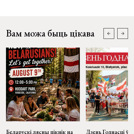
Вам можа быць цікава
Беларускі лясны пікнік на
Дзень Годнасці ў 