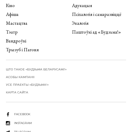
Кіно
Адукацыя
Афіша
Псіхалогія і самаразвіццё
Мастацтва
Экалогія
Тэатр
Паштоўкі ад «Будзьма!»
Вандроўкі
Трызуб і Пагоня
ШТО ТАКОЕ «БУДЗЬМА БЕЛАРУСАМІ!»
АСОБЫ КАМПАНІІ
УСЕ ПРАЕКТЫ «БУДЗЬМА!»
КАРТА САЙТА
FACEBOOK
INSTAGRAM
TELEGRAM