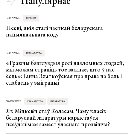
Папулярнае
31.07.2026
МУЗЫКА
Песні, якія сталі часткай беларускага
нацыянальнага коду
31.07.2026
ГРАМАДСТВА
«Граючы бязглуздыя ролі нязломных людзей,
мы можам страціць тое важнае, што ў нас
ёсць»: Ганна Златкоўская пра права на боль і
слабасць у эміграцыі
04.08.2026
ГРАМАДСТВА
ЛІТАРАТУРА
Як Міцкевіч стаў Коласам. Чаму класік
беларускай літаратуры карыстаўся
псеўданімам замест уласнага прозвішча?