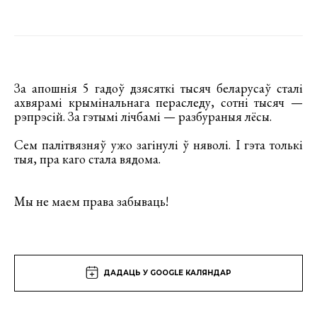
За апошнія 5 гадоў дзясяткі тысяч беларусаў сталі
ахвярамі крымінальнага пераследу, сотні тысяч —
рэпрэсій. За гэтымі лічбамі — разбураныя лёсы.
Сем палітвязняў ужо загінулі ў няволі. І гэта толькі
тыя, пра каго стала вядома.
Мы не маем права забываць!
ДАДАЦЬ У GOOGLE КАЛЯНДАР