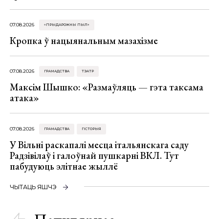
07.08.2026
«ПРЫДАРОЖНЫ ПЫЛ»
Кропка ў нацыянальным мазахізме
07.08.2026
ГРАМАДСТВА
ТЭАТР
Максім Шышко: «Размаўляць — гэта таксама
атака»
07.08.2026
ГРАМАДСТВА
ГІСТОРЫЯ
У Вільні раскапалі месца італьянскага саду
Радзівілаў і галоўнай пушкарні ВКЛ. Тут
пабудуюць элітнае жыллё
ЧЫТАЦЬ ЯШЧЭ