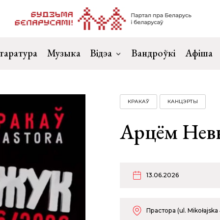
таратура
Музыка
Відэа
Вандроўкі
Афіша
КРАКАЎ
КАНЦЭРТЫ
Арцём Невы
13.06.2026
Прастора (ul. Mikołajska 