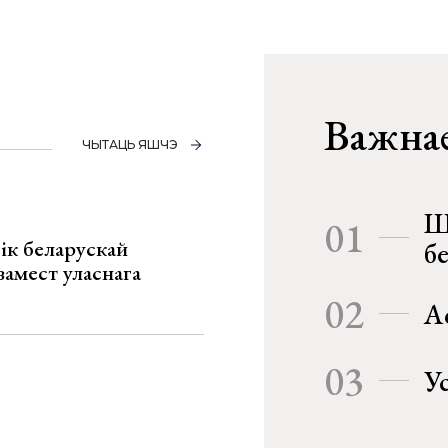
Важнае
ЧЫТАЦЬ ЯШЧЭ
Ш
01
ік беларускай
б
замест уласнага
02
А
03
У