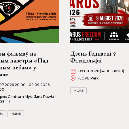
зы фільмаў на
Дзень Годнасці ў
ным паветры «Пад
Філадэльфіі
ьным небам» у
09.08.2026 (14:00 - 16:00)
аве
(LOVE Park)
07.2026 20:00 - 09.09.2026
00
ІНШАЕ
рык Centrum Myśli Jana Pawła II
sal 11)
ВА
ІНШАЕ