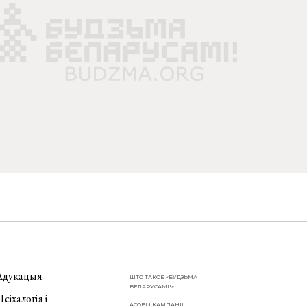
Адукацыя
ШТО ТАКОЕ «БУДЗЬМА
БЕЛАРУСАМІ!»
сіхалогія і
АСОБЫ КАМПАНІІ