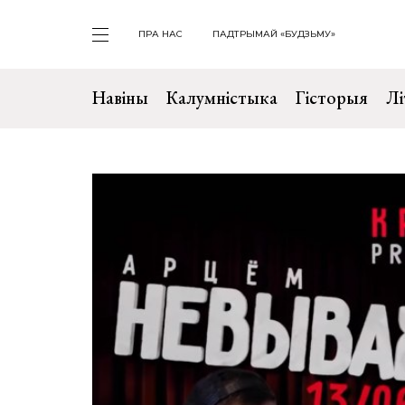
ПРА НАС
ПАДТРЫМАЙ «БУДЗЬМУ»
Навіны
Калумністыка
Гісторыя
Лі