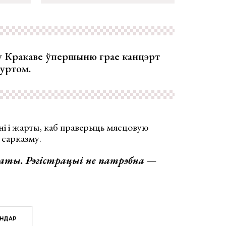
, у Кракаве ўпершыню грае канцэрт
уртом.
ні і жарты, каб праверыць мясцовую
 сарказму.
наты. Рэгістрацыі не патрэбна —
ЯНДАР