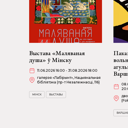
Выстава «Маляваная
Пака
душа» ў Мінску
воль
агул
11.06.2026 16:00 - 31.08.2026 18:00
Варш
галерэя «Лабірынт», Нацыянальная
бібліятэка (пр-т Незалежнасці, 116)
08.
20:
МІНСК
ВЫСТАВЫ
дво
(Fok
ВАРША