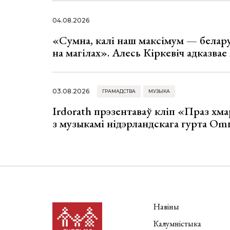
04.08.2026
«Сумна, калі наш максімум — белар
на магілах». Алесь Кіркевіч адказва
03.08.2026
ГРАМАДСТВА
МУЗЫКА
Irdorath прэзентаваў кліп «Праз хм
з музыкамі нідэрландскага гурта Om
Навіны
Калумністыка