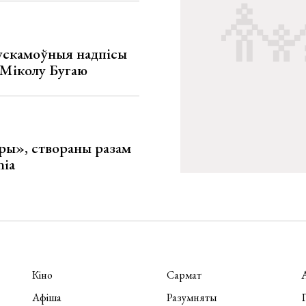
ускамоўныя надпісы
е Міколу Бугаю
ары», створаны разам
nia
Кіно
Сармат
Афіша
Разумняты
П