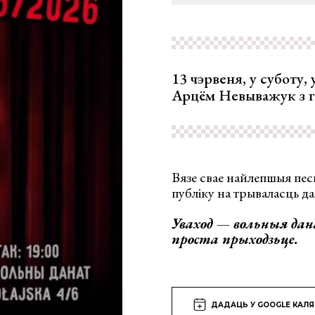
13 чэрвеня, у суботу
Арцём Невыважук з г
Вязе свае найлепшыя пес
публіку на трываласць да
Уваход — вольныя да
проста прыходзьце.
ДАДАЦЬ У GOOGLE КАЛ