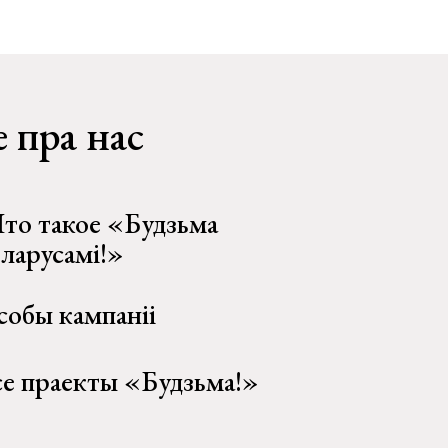
 пра нас
то такое «Будзьма
еларусамі!»
собы кампаніі
се праекты «Будзьма!»