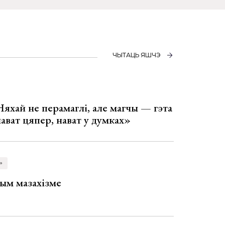
ЧЫТАЦЬ ЯШЧЭ
Няхай не перамаглі, але магчы — гэта
 нават цяпер, нават у думках»
»
ым мазахізме