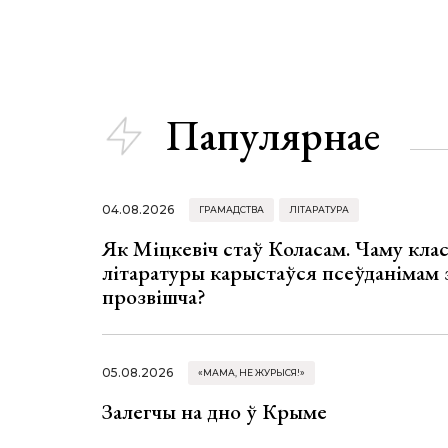
Папулярнае
04.08.2026
ГРАМАДСТВА
ЛІТАРАТУРА
Як Міцкевіч стаў Коласам. Чаму клас
літаратуры карыстаўся псеўданімам 
прозвішча?
05.08.2026
«МАМА, НЕ ЖУРЫСЯ!»
Залегчы на дно ў Крыме