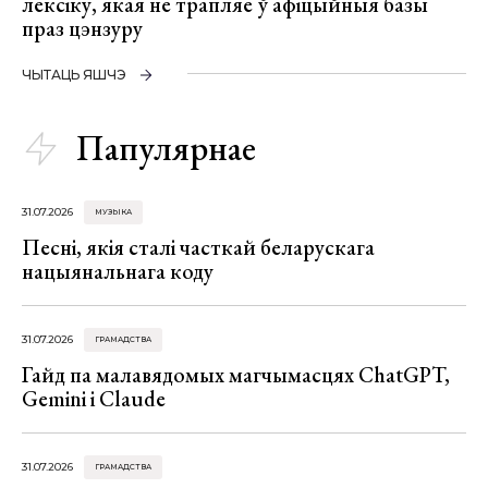
лексіку, якая не трапляе ў афіцыйныя базы
праз цэнзуру
ЧЫТАЦЬ ЯШЧЭ
Папулярнае
31.07.2026
МУЗЫКА
Песні, якія сталі часткай беларускага
нацыянальнага коду
31.07.2026
ГРАМАДСТВА
Гайд па малавядомых магчымасцях ChatGPT,
Gemini і Claude
31.07.2026
ГРАМАДСТВА