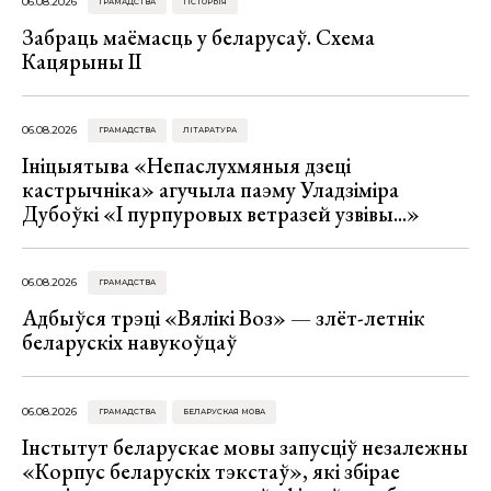
06.08.2026
ГРАМАДСТВА
ГІСТОРЫЯ
Забраць маёмасць у беларусаў. Схема
Кацярыны ІІ
06.08.2026
ГРАМАДСТВА
ЛІТАРАТУРА
Ініцыятыва «Непаслухмяныя дзеці
кастрычніка» агучыла паэму Уладзіміра
Дубоўкі «І пурпуровых ветразей узвівы...»
06.08.2026
ГРАМАДСТВА
Адбыўся трэці «Вялікі Воз» — злёт-летнік
беларускіх навукоўцаў
06.08.2026
ГРАМАДСТВА
БЕЛАРУСКАЯ МОВА
Інстытут беларускае мовы запусціў незалежны
«Корпус беларускіх тэкстаў», які збірае