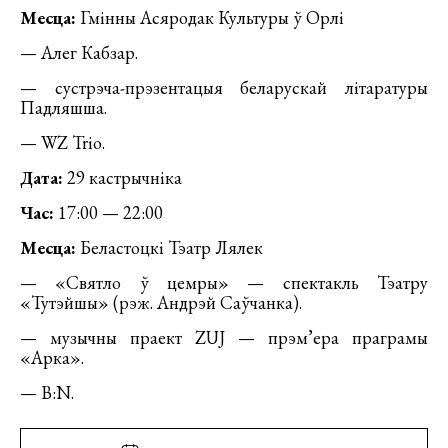
Месца:
Гмінны Асяродак Культуры ў Орлі
— Алег Кабзар.
— сустрэча-прэзентацыя беларускай літаратуры
Падляшша.
— WZ Trio.
Дата:
29 кастрычніка
Час:
17:00 — 22:00
Месца:
Беластоцкі Тэатр Лялек
— «Святло ў цемры» — спектакль Тэатру
«Тутэйшы» (рэж. Андрэй Саўчанка).
— музычны праект ZUJ — прэм’ера праграмы
«Арка».
— B:N.