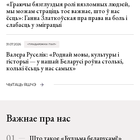
«Граючы бязглуздыя ролі нязломных людзей,
мы можам страціць тое важнае, што ў нас
ёсць»: Ганна Златкоўская пра права на боль і
слабасць у эміграцыі
31.07.2026
«ПРЫДАРОЖНЫ ПЫЛ»
Валера Руселік: «Роднай мовы, культуры і
гісторыі — у нашай Беларусі роўна столькі,
колькі ёсьць у нас самых»
ЧЫТАЦЬ ЯШЧЭ
Важнае пра нас
01
Што такое «Будзьма беларусамі!»