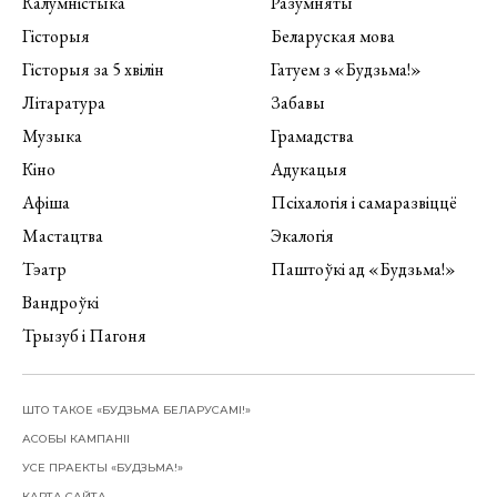
Калумністыка
Разумняты
Гісторыя
Беларуская мова
Гісторыя за 5 хвілін
Гатуем з «Будзьма!»
Літаратура
Забавы
Музыка
Грамадства
Кіно
Адукацыя
Афіша
Псіхалогія і самаразвіццё
Мастацтва
Экалогія
Тэатр
Паштоўкі ад «Будзьма!»
Вандроўкі
Трызуб і Пагоня
ШТО ТАКОЕ «БУДЗЬМА БЕЛАРУСАМІ!»
АСОБЫ КАМПАНІІ
УСЕ ПРАЕКТЫ «БУДЗЬМА!»
КАРТА САЙТА