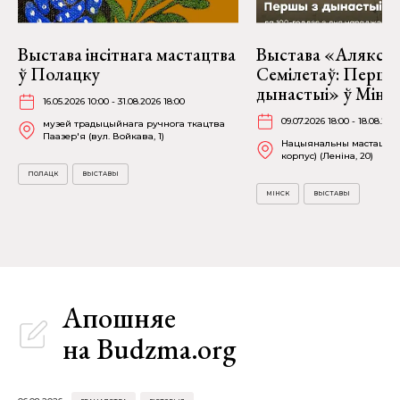
Выстава інсітнага мастацтва
Выстава «Алякса
ў Полацку
Семілетаў: Першы
дынастыі» ў Мінс
16.05.2026 10:00 - 31.08.2026 18:00
09.07.2026 18:00 - 18.08.202
музей традыцыйнага ручнога ткацтва
Паазер'я (вул. Войкава, 1)
Нацыянальны мастацкі м
корпус) (Леніна, 20)
ПОЛАЦК
ВЫСТАВЫ
МІНСК
ВЫСТАВЫ
Апошняе
на Budzma.org