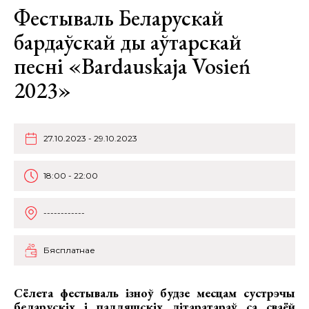
Фестываль Беларускай
бардаўскай ды аўтарскай
песні «Bardauskaja Vosień
2023»
27.10.2023 - 29.10.2023
18:00 - 22:00
------------
Бясплатнае
Сёлета фестываль ізноў будзе месцам сустрэчы
беларускіх і падляшскіх літаратараў са сваёй