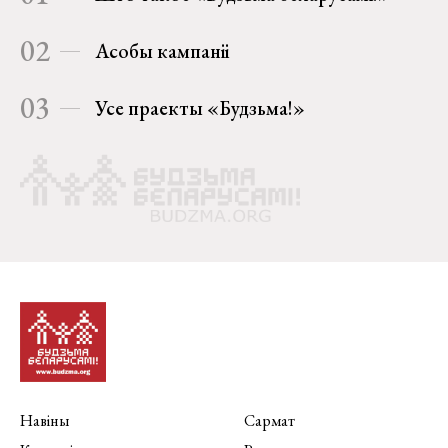
02
Асобы кампаніі
03
Усе праекты «Будзьма!»
Навіны
Сармат