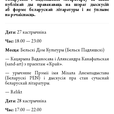
публікай ды правакаваць на шэраг дыскусій
аб форме беларускай літаратуры і яе ўплыве
на рэчаіснасць.
Дата:
27 кастрычніка
Час:
18:00 — 23:00
Месца:
Бельскі Дом Культуры (Бельск Падляшскі)
— Кацярына Ваданосава і Аляксандра Канафальская
(sand-art) з праектам «Край».
— урычэнне Прэміі імя Міхала Анемпадыстава
(Беларускі PEN) і дыскусія пра стан сучаснай
беларускай літаратуры.
— Relikt
Дата:
28 кастрычніка
Час:
17:00 — 22:00