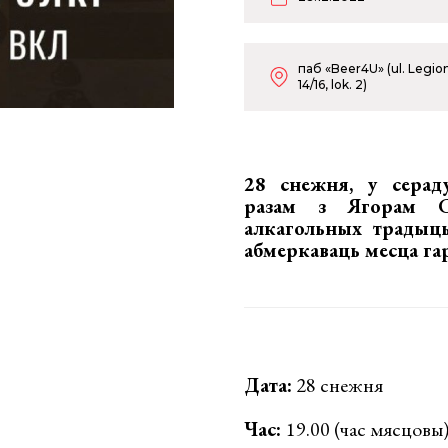
паб «Beer4U» (ul. Legi
14/16, lok. 2)
28 снежня, у серад
разам з
Ягорам С
алкагольных традыцы
абмеркаваць
месца га
Дата:
28 снежня
Час:
19.00 (час мясцовы