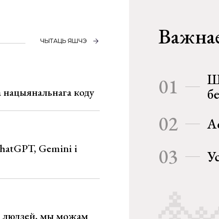
Важнае
ЧЫТАЦЬ ЯШЧЭ
Ш
01
га нацыянальнага коду
б
02
А
hatGPT, Gemini і
03
У
х людзей, мы можам