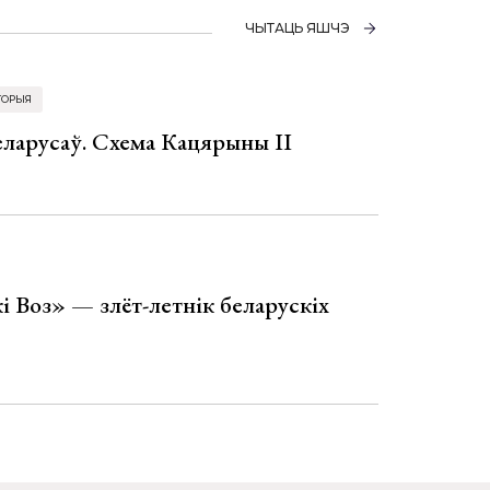
ЧЫТАЦЬ ЯШЧЭ
ТОРЫЯ
еларусаў. Схема Кацярыны ІІ
і Воз» — злёт-летнік беларускіх