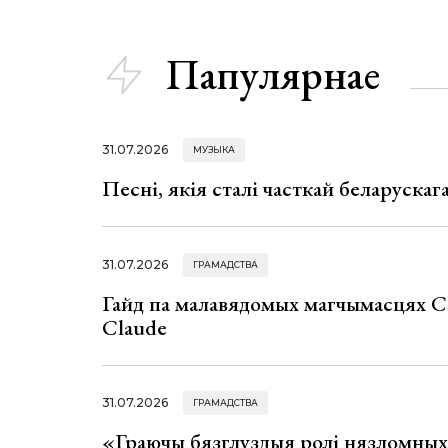
Папулярнае
31.07.2026
МУЗЫКА
Песні, якія сталі часткай беларуска
31.07.2026
ГРАМАДСТВА
Гайд па малавядомых магчымасцях C
Claude
31.07.2026
ГРАМАДСТВА
«Граючы бязглуздыя ролі нязломны