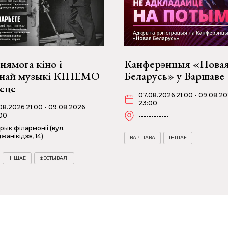
нямога кіно і
Канферэнцыя «Нова
снай музыкі КІНЕМО
Беларусь» у Варшаве
эсце
07.08.2026 21:00 - 09.08.2
23:00
08.2026 21:00 - 09.08.2026
00
------------
рык філармоніі (вул.
жанікідзэ, 14)
ВАРШАВА
ІНШАЕ
ІНШАЕ
ФЕСТЫВАЛІ