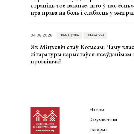
страціць тое важнае, што ў нас ёсць
пра права на боль і слабасць у эмігра
04.08.2026
ГРАМАДСТВА
ЛІТАРАТУРА
Як Міцкевіч стаў Коласам. Чаму клас
літаратуры карыстаўся псеўданімам 
прозвішча?
Навіны
Калумністыка
Гісторыя