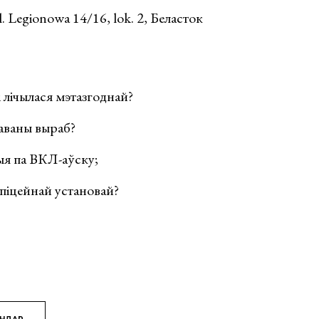
. Legionowa 14/16, lok. 2, Беласток
 лічылася мэтазгоднай?
аваны выраб?
ыя па ВКЛ-аўску;
 піцейнай установай?