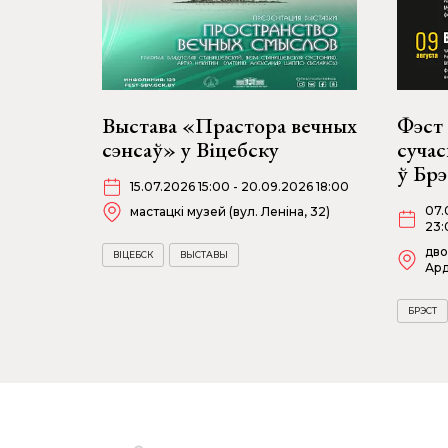
Выстава «Прастора вечных
Фэст 
сэнсаў» у Віцебску
суча
ў Бр
15.07.2026 15:00 - 20.09.2026 18:00
07.
мастацкі музей (вул. Леніна, 32)
23:
дво
ВІЦЕБСК
ВЫСТАВЫ
Ард
БРЭСТ