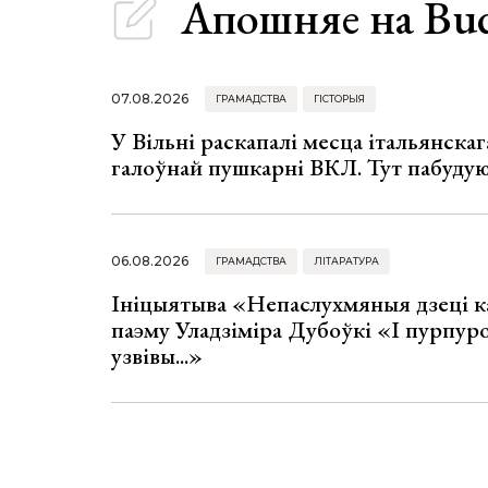
Апошняе
на Bu
07.08.2026
ГРАМАДСТВА
ГІСТОРЫЯ
У Вільні раскапалі месца італьянскага
галоўнай пушкарні ВКЛ. Тут пабуду
06.08.2026
ГРАМАДСТВА
ЛІТАРАТУРА
Ініцыятыва «Непаслухмяныя дзеці к
паэму Уладзіміра Дубоўкі «І пурпур
узвівы...»