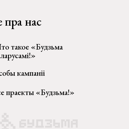
 пра нас
то такое «Будзьма
еларусамі!»
собы кампаніі
се праекты «Будзьма!»