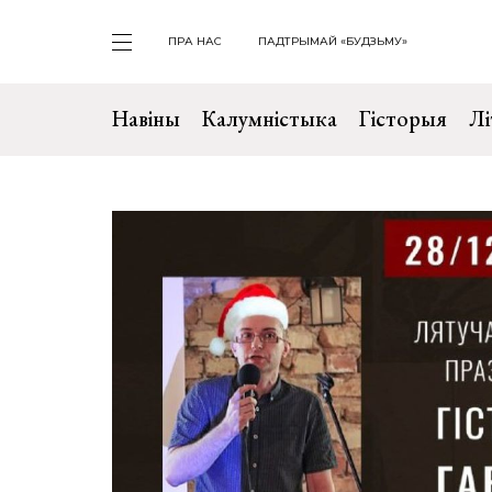
ПРА НАС
ПАДТРЫМАЙ «БУДЗЬМУ»
Навіны
Калумністыка
Гісторыя
Лі