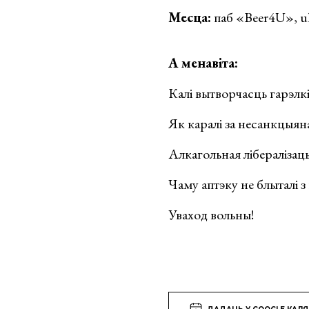
Месца:
паб «Beer4U», ul
А менавіта:
Калі вытворчасць гарэлкі
Як каралі за несанкцыян
Алкагольная лібералізац
Чаму аптэку не блыталі з
Уваход вольны!