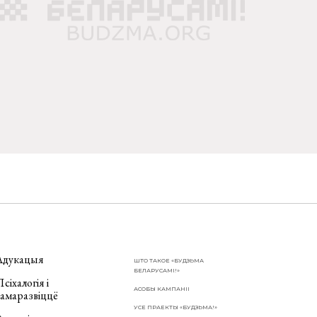
Адукацыя
ШТО ТАКОЕ «БУДЗЬМА
БЕЛАРУСАМІ!»
сіхалогія і
АСОБЫ КАМПАНІІ
самаразвіццё
УСЕ ПРАЕКТЫ «БУДЗЬМА!»