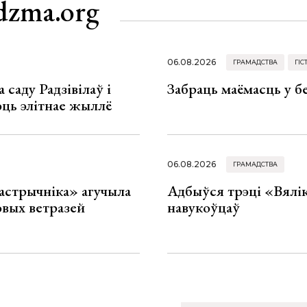
dzma.org
06.08.2026
ГРАМАДСТВА
ГІС
 саду Радзівілаў і
Забраць маёмасць у б
юць элітнае жыллё
06.08.2026
ГРАМАДСТВА
астрычніка» агучыла
Адбыўся трэці «Вялік
овых ветразей
навукоўцаў