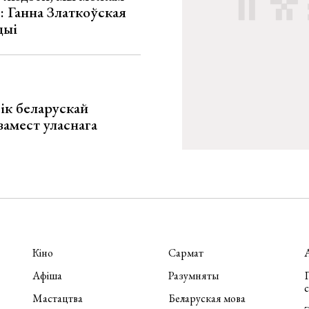
»: Ганна Златкоўская
цыі
ік беларускай
замест уласнага
Кіно
Сармат
Афіша
Разумняты
П
Мастацтва
Беларуская мова