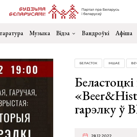
таратура
Музыка
Відэа
Вандроўкі
Афіша
БЕЛАСТОК
ІНШАЕ
ВЕ
Беластоцкі
«Beer&Hist
гарэлку ў 
28.12.2022