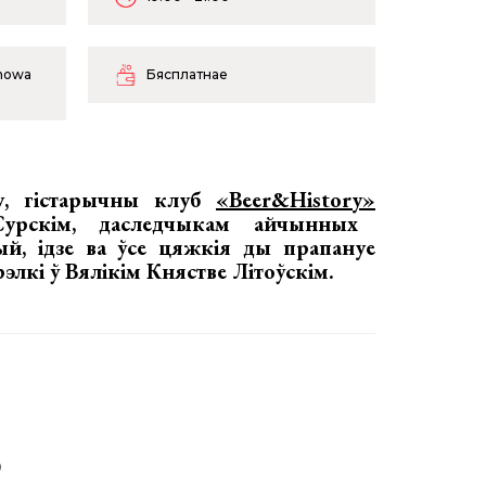
onowa
Бясплатнае
у, гістарычны клуб
«Beer&History»
урскім
, даследчыкам айчынных
й, ідзе ва ўсе цяжкія ды прапануе
рэлкі ў Вялікім Княстве Літоўскім
.
)