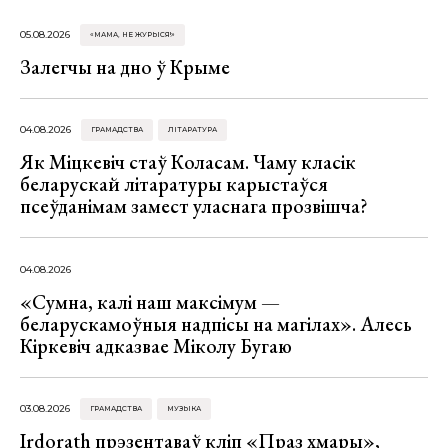
05.08.2026
«МАМА, НЕ ЖУРЫСЯ!»
Залегчы на дно ў Крыме
04.08.2026
ГРАМАДСТВА
ЛІТАРАТУРА
Як Міцкевіч стаў Коласам. Чаму класік
беларускай літаратуры карыстаўся
псеўданімам замест уласнага прозвішча?
04.08.2026
«Сумна, калі наш максімум —
беларускамоўныя надпісы на магілах». Алесь
Кіркевіч адказвае Міколу Бугаю
03.08.2026
ГРАМАДСТВА
МУЗЫКА
Irdorath прэзентаваў кліп «Праз хмары»,