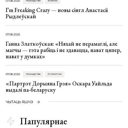
07.08.2026
ГРАМАДСТВА
МУЗЫКА
I’m Freaking Crazy — новы сінгл Анастасіі
Рыдлеўскай
07.08.2026
Ганна Златкоўская: «Няхай не перамаглі, але
магчы — гэта рабіць і не здавацца, нават цяпер,
нават у думках»
07.08.2026
ГРАМАДСТВА
ЛІТАРАТУРА
«Партрэт Дорыяна Грэя» Оскара Уайльда
выдалі па-беларуску
ЧЫТАЦЬ ЯШЧЭ
Папулярнае