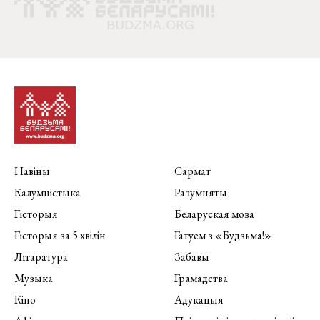
Навіны
Сармат
Калумністыка
Разумняты
Гісторыя
Беларуская мова
Гісторыя за 5 хвілін
Гатуем з «Будзьма!»
Літаратура
Забавы
Музыка
Грамадства
Кіно
Адукацыя