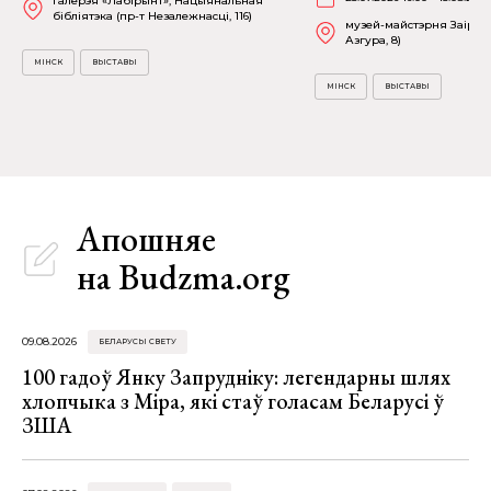
галерэя «Лабірынт», Нацыянальная
бібліятэка (пр-т Незалежнасці, 116)
музей-майстэрня Заіра А
Азгура, 8)
МІНСК
ВЫСТАВЫ
МІНСК
ВЫСТАВЫ
Апошняе
на Budzma.org
09.08.2026
БЕЛАРУСЫ СВЕТУ
100 гадоў Янку Запрудніку: легендарны шлях
хлопчыка з Міра, які стаў голасам Беларусі ў
ЗША