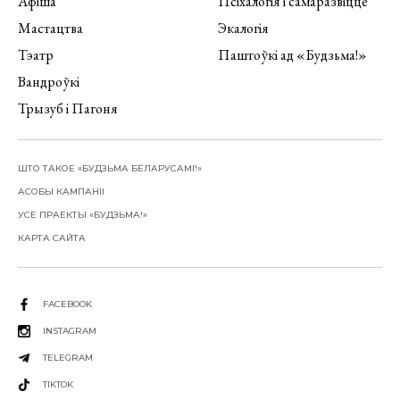
Афіша
Псіхалогія і самаразвіццё
Мастацтва
Экалогія
Тэатр
Паштоўкі ад «Будзьма!»
Вандроўкі
Трызуб і Пагоня
ШТО ТАКОЕ «БУДЗЬМА БЕЛАРУСАМІ!»
АСОБЫ КАМПАНІІ
УСЕ ПРАЕКТЫ «БУДЗЬМА!»
КАРТА САЙТА
FACEBOOK
INSTAGRAM
TELEGRAM
TIKTOK