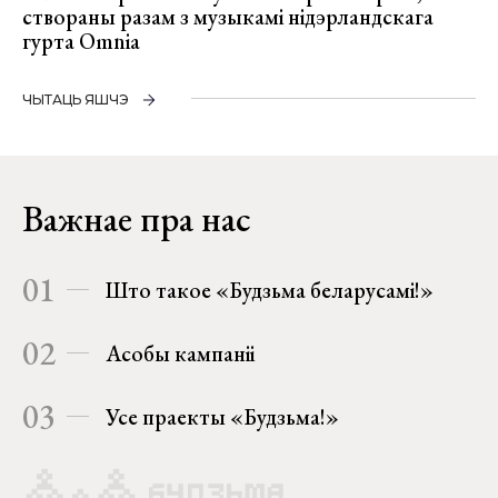
створаны разам з музыкамі нідэрландскага
гурта Omnia
ЧЫТАЦЬ ЯШЧЭ
Важнае пра нас
01
Што такое «Будзьма беларусамі!»
02
Асобы кампаніі
03
Усе праекты «Будзьма!»