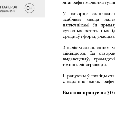
літаграфіі і малюнка туш
У кагорце заснавальн
асаблівае месца нал
паплечнікамі ён прым
сучасных эстэтычных ід
сродкаў і форм, уласцівы
З вялікім захапленнем 
мініяцюры. Ім створа
выдавецтваў, грамадск
тэхніцы лінагравюры.
Працуючы ў тэхніцы стан
стварэнню вялікіх графі
Выстава працуе па 30 