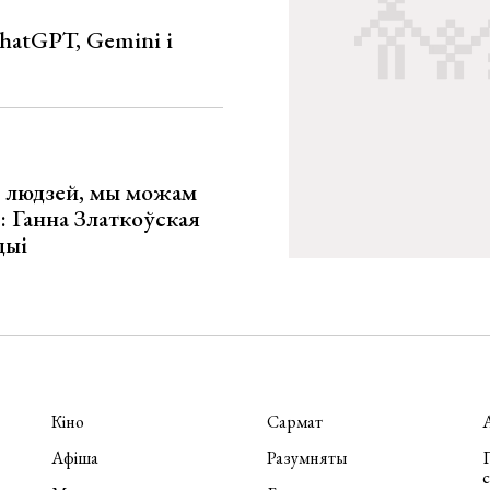
hatGPT, Gemini і
х людзей, мы можам
»: Ганна Златкоўская
цыі
Кіно
Сармат
Афіша
Разумняты
П