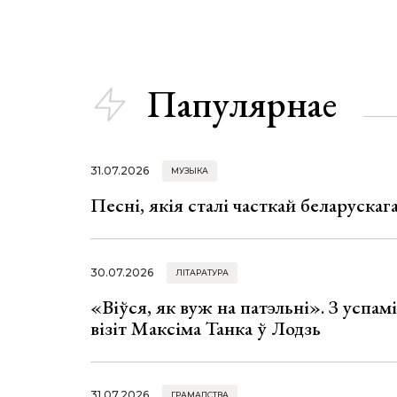
Папулярнае
31.07.2026
МУЗЫКА
Песні, якія сталі часткай беларуска
30.07.2026
ЛІТАРАТУРА
«Віўся, як вуж на патэльні». З успа
візіт Максіма Танка ў Лодзь
31.07.2026
ГРАМАДСТВА