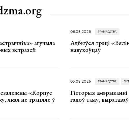
dzma.org
06.08.2026
ГРАМАДСТВА
астрычніка» агучыла
Адбыўся трэці «Вялік
овых ветразей
навукоўцаў
05.08.2026
ГРАМАДСТВА
ГІС
 незалежны «Корпус
Гісторыя амэрыканкі 
ку, якая не трапляе ў
гадоў таму, выратава