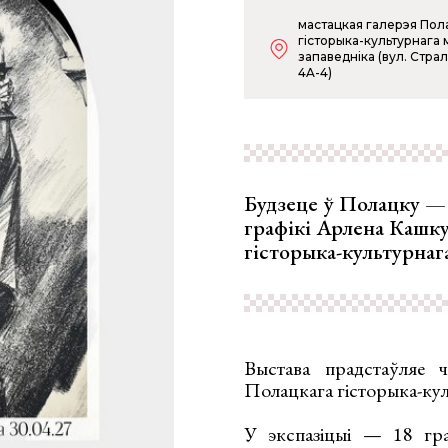
мастацкая галерэя Пол
гісторыка-культурнага 
запаведніка (вул. Стра
4A-4)
Будзеце ў Полацку — 
графікі Арлена Кашку
гісторыка-культурнага
Выстава прадстаўляе 
Полацкага гісторыка-кул
У экспазіцыі — 18 гра