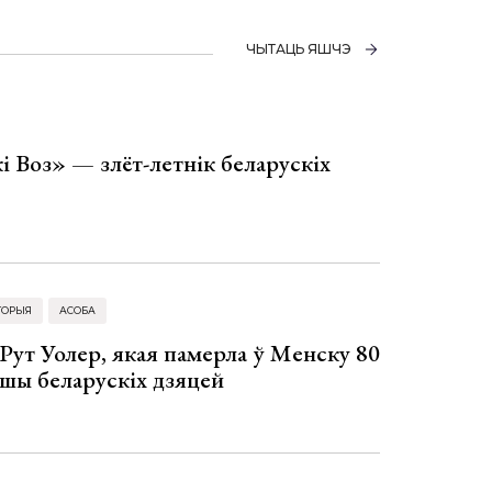
ЧЫТАЦЬ ЯШЧЭ
і Воз» — злёт-летнік беларускіх
ТОРЫЯ
АСОБА
Рут Уолер, якая памерла ў Менску 80
ўшы беларускіх дзяцей