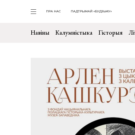
ПРА НАС
ПАДТРЫМАЙ «БУДЗЬМУ»
Навіны
Калумністыка
Гісторыя
Лі