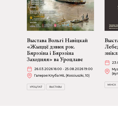
Выстава Вольгі Навіцкай
Выста
«Жыццё дзвюх рэк.
Лебед
Бярэзіна і Бярэзіна
знікл
Заходняя» ва Уроцлаве
23.
26.03.2026 16:00 - 25.08.2026 19:00
Муз
(ву
Галерэя Клуба MiL (Kościuszki, 10)
МІНСК
УРОЦЛАЎ
ВЫСТАВЫ