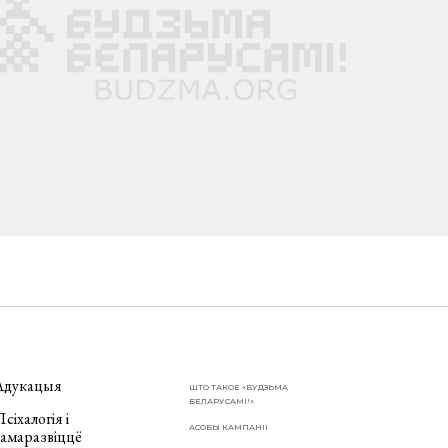
Адукацыя
ШТО ТАКОЕ «БУДЗЬМА
БЕЛАРУСАМІ!»
сіхалогія і
АСОБЫ КАМПАНІІ
самаразвіццё