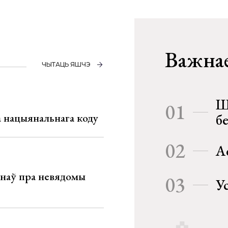
Важнае
ЧЫТАЦЬ ЯШЧЭ
Ш
01
га нацыянальнага коду
б
02
А
мінаў пра невядомы
03
У