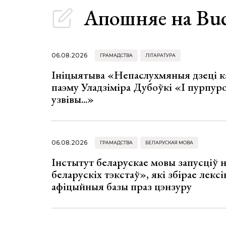
Апошняе
на Bu
06.08.2026
ГРАМАДСТВА
ЛІТАРАТУРА
Ініцыятыва «Непаслухмяныя дзеці к
паэму Уладзіміра Дубоўкі «І пурпур
узвівы...»
06.08.2026
ГРАМАДСТВА
БЕЛАРУСКАЯ МОВА
Інстытут беларускае мовы запусціў
беларускіх тэкстаў», які збірае лексі
афіцыйныя базы праз цэнзуру