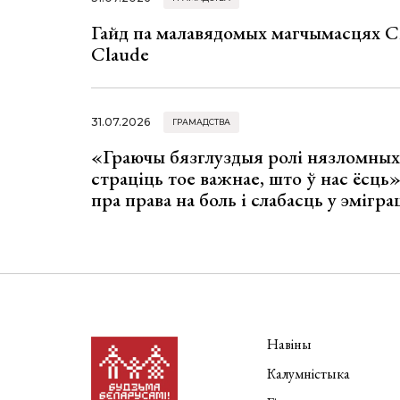
Гайд па малавядомых магчымасцях C
Claude
31.07.2026
ГРАМАДСТВА
«Граючы бязглуздыя ролі нязломны
страціць тое важнае, што ў нас ёсць
пра права на боль і слабасць у эмігра
Навіны
Калумністыка