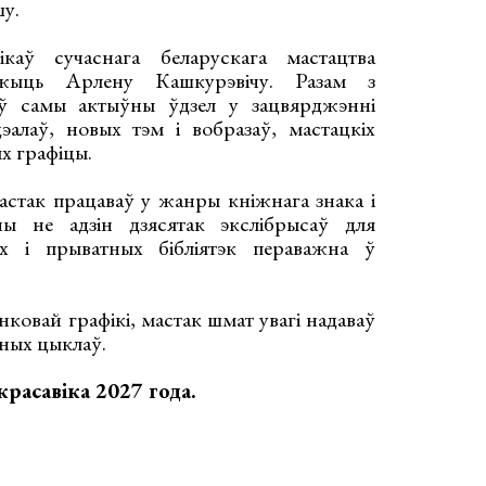
шу.
ікаў сучаснага беларускага мастацтва
ежыць Арлену Кашкурэвічу. Разам з
аў самы актыўны ўдзел у зацвярджэнні
эалаў, новых тэм і вобразаў, мастацкіх
х графіцы.
мастак працаваў у жанры кніжнага знака і
ны не адзін дзясятак экслібрысаў для
іх і прыватных бібліятэк пераважна ў
ковай графікі, мастак шмат увагі надаваў
чных цыклаў.
красавіка 2027 года.