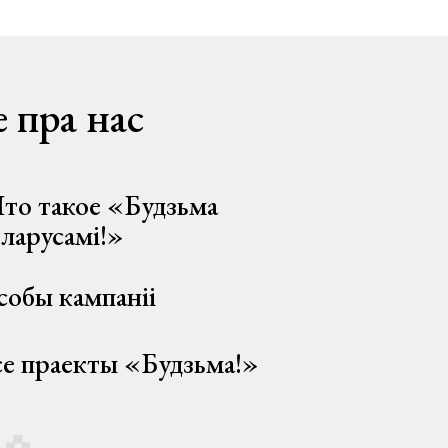
 пра нас
то такое «Будзьма
еларусамі!»
собы кампаніі
се праекты «Будзьма!»