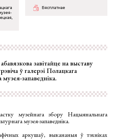
ацкага
Бясплатнае
музея-
лецкая,
абавязкова завітайце на выставу
рэвіча ў галерэі Полацкага
 музея-запаведніка.
частку музейнага збору Нацыянальнага
ьтурнага музея-запаведніка.
фічных аркушаў, выкананыя ў тэхніках