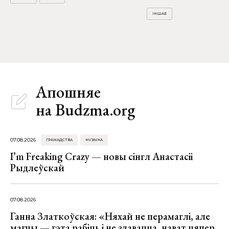
ІНШАЕ
Апошняе
на Budzma.org
07.08.2026
ГРАМАДСТВА
МУЗЫКА
I’m Freaking Crazy — новы сінгл Анастасіі
Рыдлеўскай
07.08.2026
Ганна Златкоўская: «Няхай не перамаглі, але
магчы — гэта рабіць і не здавацца, нават цяпер,