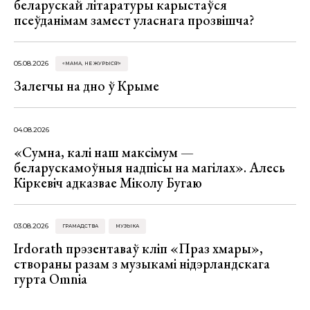
беларускай літаратуры карыстаўся
псеўданімам замест уласнага прозвішча?
05.08.2026
«МАМА, НЕ ЖУРЫСЯ!»
Залегчы на дно ў Крыме
04.08.2026
«Сумна, калі наш максімум —
беларускамоўныя надпісы на магілах». Алесь
Кіркевіч адказвае Міколу Бугаю
03.08.2026
ГРАМАДСТВА
МУЗЫКА
Irdorath прэзентаваў кліп «Праз хмары»,
створаны разам з музыкамі нідэрландскага
гурта Omnia