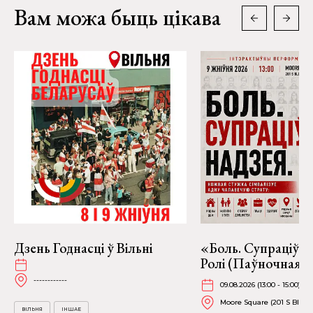
Вам можа быць цікава
Дзень Годнасці ў Вільні
«Боль. Супраціў. 
Ролі (Паўночная К
------------
09.08.2026 (13:00 - 15:00)
Moore Square (201 S Blount
ВІЛЬНЯ
ІНШАЕ