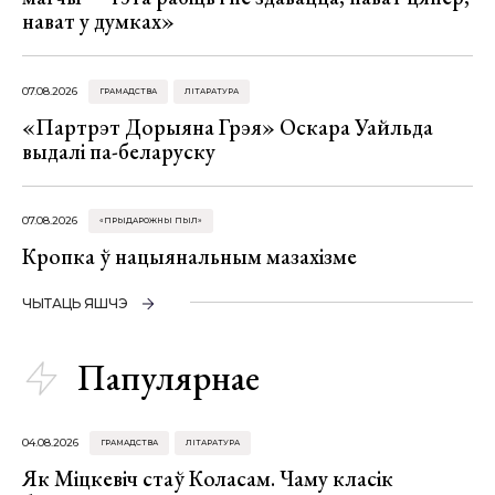
нават у думках»
07.08.2026
ГРАМАДСТВА
ЛІТАРАТУРА
«Партрэт Дорыяна Грэя» Оскара Уайльда
выдалі па-беларуску
07.08.2026
«ПРЫДАРОЖНЫ ПЫЛ»
Кропка ў нацыянальным мазахізме
ЧЫТАЦЬ ЯШЧЭ
Папулярнае
04.08.2026
ГРАМАДСТВА
ЛІТАРАТУРА
Як Міцкевіч стаў Коласам. Чаму класік