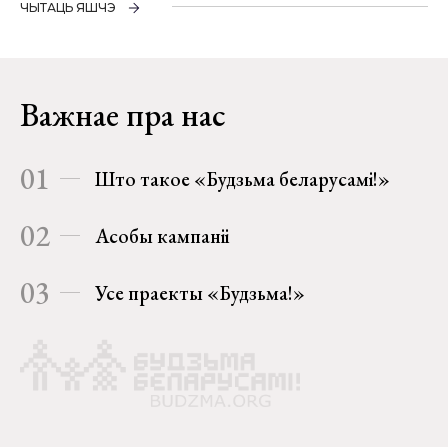
ЧЫТАЦЬ ЯШЧЭ
Важнае пра нас
01
Што такое «Будзьма беларусамі!»
02
Асобы кампаніі
03
Усе праекты «Будзьма!»