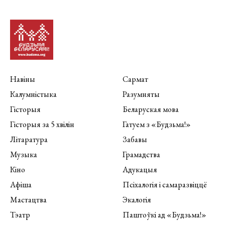
Навіны
Сармат
Калумністыка
Разумняты
Гісторыя
Беларуская мова
Гісторыя за 5 хвілін
Гатуем з «Будзьма!»
Літаратура
Забавы
Музыка
Грамадства
Кіно
Адукацыя
Афіша
Псіхалогія і самаразвіццё
Мастацтва
Экалогія
Тэатр
Паштоўкі ад «Будзьма!»