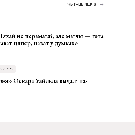
ЧЫТАЦЬ ЯШЧЭ
Няхай не перамаглі, але магчы — гэта
 нават цяпер, нават у думках»
АРАТУРА
эя» Оскара Уайльда выдалі па-