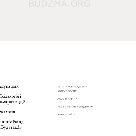
Адукацыя
ШТО ТАКОЕ «БУДЗЬМА
БЕЛАРУСАМІ!»
сіхалогія і
АСОБЫ КАМПАНІІ
самаразвіццё
УСЕ ПРАЕКТЫ «БУДЗЬМА!»
калогія
КАРТА САЙТА
Паштоўкі ад
«Будзьма!»