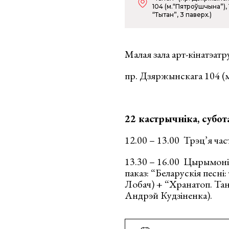
104 (м.“Пятроўшчына”),
“Тытан”, 3 паверх.)
Малая зала арт-кінатэат
пр. Дзяржынскага 104 (
22 кастрычніка, субот
12.00 – 13.00 Трэц’я ча
13.30 – 16.00 Цырымон
паказ: “Беларускія песн
Лобач) + “Хранатоп. Тан
Андрэй Кудзіненка).