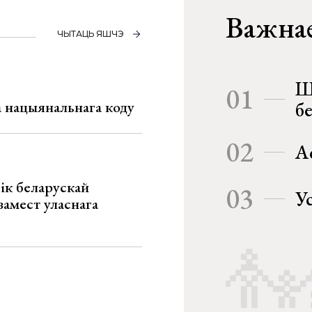
Важнае
ЧЫТАЦЬ ЯШЧЭ
Ш
01
га нацыянальнага коду
б
02
А
ік беларускай
03
У
замест уласнага