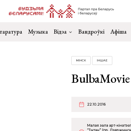
таратура
Музыка
Відэа
Вандроўкі
Афіша
МІНСК
ІНШАЕ
BulbaMovie
22.10.2016
Малая зала арт-кінатэа
“Тытан” (пр. Дзяржынс