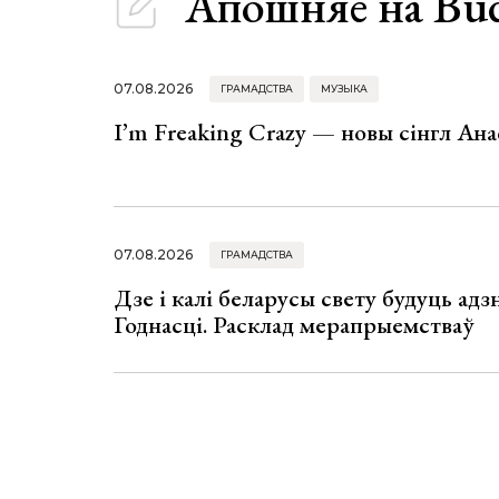
Апошняе
на Bu
07.08.2026
ГРАМАДСТВА
МУЗЫКА
I’m Freaking Crazy — новы сінгл Ана
07.08.2026
ГРАМАДСТВА
Дзе і калі беларусы свету будуць ад
Годнасці. Расклад мерапрыемстваў