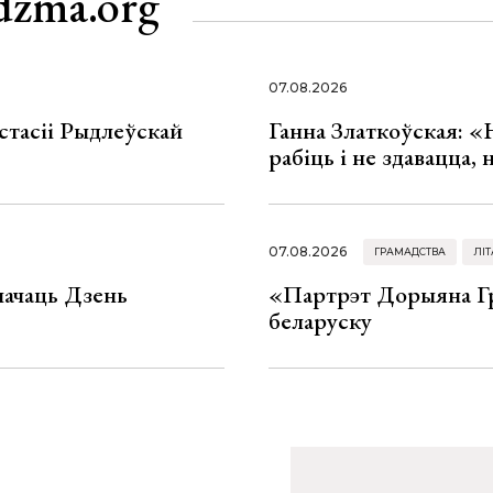
dzma.org
07.08.2026
стасіі Рыдлеўскай
Ганна Златкоўская: «
рабіць і не здавацца,
07.08.2026
ГРАМАДСТВА
ЛІТ
значаць Дзень
«Партрэт Дорыяна Гр
беларуску