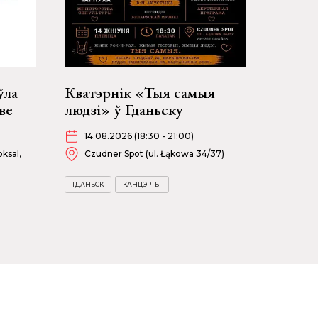
ўла
Кватэрнік «Тыя самыя
ве
людзі» ў Гданьску
14.08.2026 (18:30 - 21:00)
ksal,
Czudner Spot (ul. Łąkowa 34/37)
ГДАНЬСК
КАНЦЭРТЫ