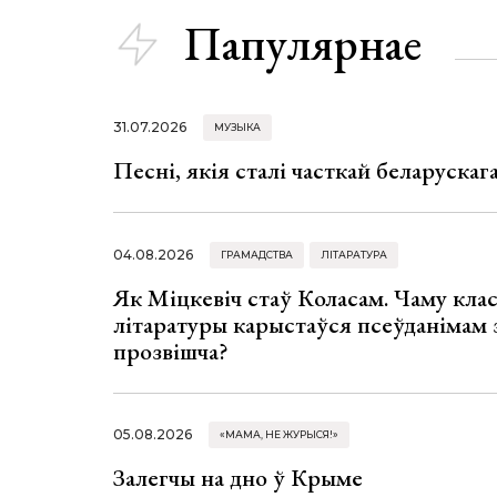
Папулярнае
31.07.2026
МУЗЫКА
Песні, якія сталі часткай беларуска
04.08.2026
ГРАМАДСТВА
ЛІТАРАТУРА
Як Міцкевіч стаў Коласам. Чаму клас
літаратуры карыстаўся псеўданімам 
прозвішча?
05.08.2026
«МАМА, НЕ ЖУРЫСЯ!»
Залегчы на дно ў Крыме