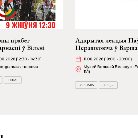
рны прабег
Адкрытая лекцыя Па
арнасці ў Вільні
Церашковіча ў Варша
08.2026 (12:30 - 14:30)
11.08.2026 (18:00 - 20:00)
федральная плошча
Музей Вольнай Беларусі (Fo
11/1)
ІНШАЕ
ВАРШАВА
ЛЕКЦЫІ