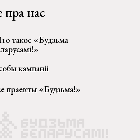
 пра нас
то такое «Будзьма
еларусамі!»
собы кампаніі
се праекты «Будзьма!»