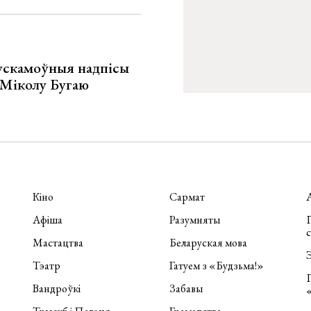
ускамоўныя надпісы
е Міколу Бугаю
Кіно
Сармат
Афіша
Разумняты
П
Мастацтва
Беларуская мова
Э
Тэатр
Гатуем з «Будзьма!»
Вандроўкі
Забавы