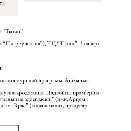
 ТЦ
ру “Тытан”
м.“Пятроўшчына”), ТЦ “Тытан”, 3 паверх.
а
стка конкурснай праграмы. Анімацыя.
ія узнагароджання. Падвойны прэм’ерны
і: традыцыя адлегласьці” (рэж.Арцем
атас і Эрас” (кінаальманах, прадусар