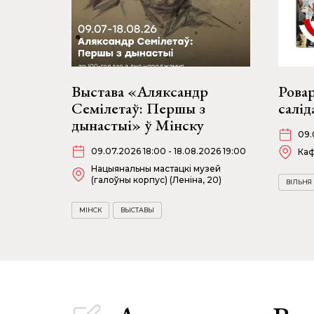
Выстава «Аляксандр
Рова
Семілетаў: Першы з
салід
дынастыі» ў Мінску
09.
09.07.2026 18:00 - 18.08.2026 19:00
Ка
Нацыянальны мастацкі музей
(галоўны корпус) (Леніна, 20)
ВІЛЬНЯ
МІНСК
ВЫСТАВЫ