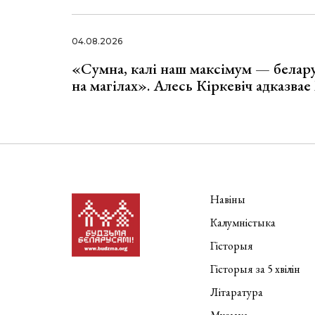
04.08.2026
«Сумна, калі наш максімум — белар
на магілах». Алесь Кіркевіч адказва
Навіны
Калумністыка
Гісторыя
Гісторыя за 5 хвілін
Літаратура