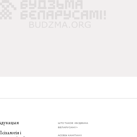
Адукацыя
ШТО ТАКОЕ «БУДЗЬМА
БЕЛАРУСАМІ!»
сіхалогія і
АСОБЫ КАМПАНІІ