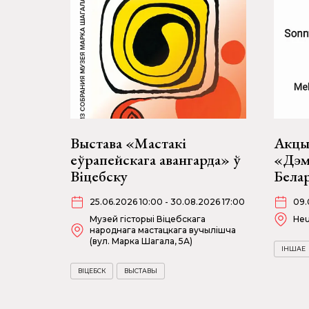
Выстава «Мастакі
Акцы
еўрапейскага авангарда» ў
«Дэм
Віцебску
Белар
25.06.2026 10:00 - 30.08.2026 17:00
09.
Музей гісторыі Віцебскага
He
народнага мастацкага вучылішча
(вул. Марка Шагала, 5А)
ІНШАЕ
ВІЦЕБСК
ВЫСТАВЫ