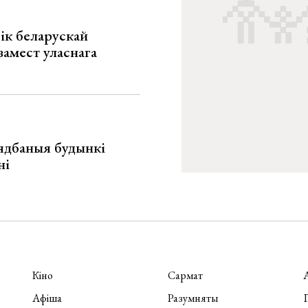
ік беларускай
замест уласнага
ядбаныя будынкі
ні
Кіно
Сармат
Афіша
Разумняты
П