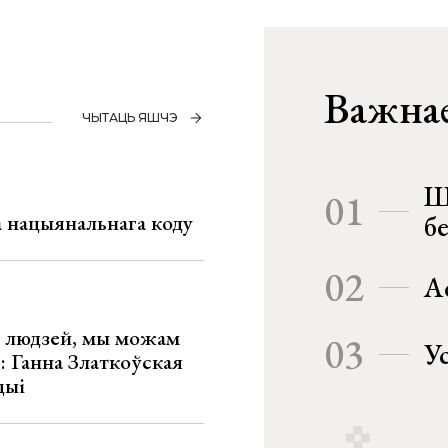
Важнае
ЧЫТАЦЬ ЯШЧЭ
Ш
01
га нацыянальнага коду
б
02
А
х людзей, мы можам
03
У
»: Ганна Златкоўская
цыі