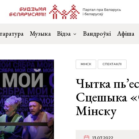
таратура
Музыка
Відэа
Вандроўкі
Афіша
МІНСК
СПЕКТАКЛІ
Чытка пь’е
Сцешыка «
Мінску
13.07.2022