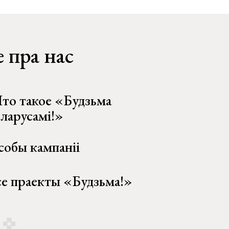
 пра нас
то такое «Будзьма
еларусамі!»
собы кампаніі
се праекты «Будзьма!»