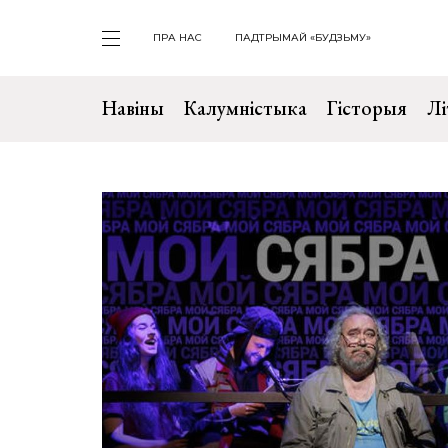
ПРА НАС
ПАДТРЫМАЙ «БУДЗЬМУ»
Навіны
Калумністыка
Гісторыя
Лі