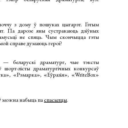
оччу з дому ў пошуках цыгарэт. Гэтым
т. Па дарозе яны сустракаюць дзіўных
чамусьці не спяць. Чым скончыцца гэты
амой справе думаюць героі?
— беларускі драматург, чые тэксты
 ў шорт-лісты драматургічных конкурсаў
ўка», «Рэмарка», «Еўразія», «WriteBox»
ў
можна набыць па
спасылцы
.