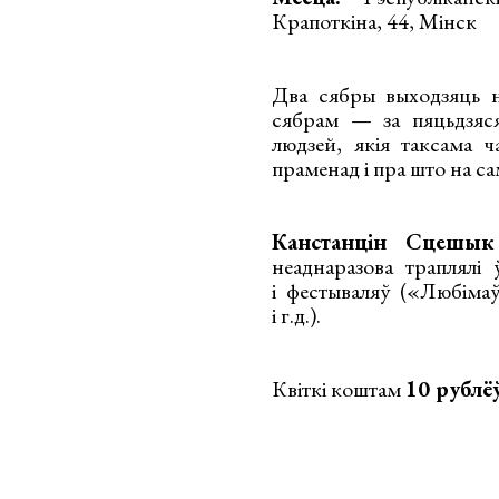
Крапоткіна, 44, Мінск
Два сябры выходзяць н
сябрам — за пяцьдзяся
людзей, якія таксама 
праменад і пра што на с
Канстанцін Сцешык
неаднаразова траплялі
і фестываляў («Любіма
і г.д.).
Квіткі коштам
10 рублё