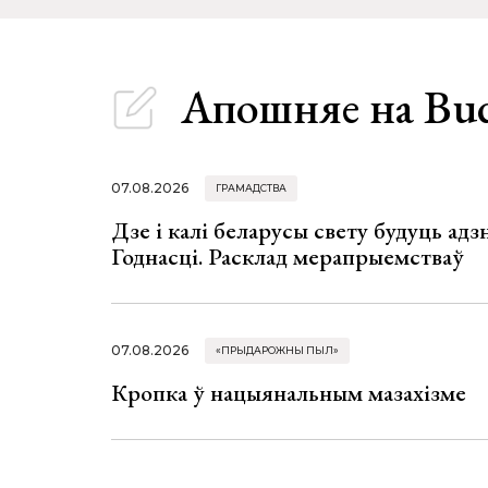
Апошняе
на Bu
07.08.2026
ГРАМАДСТВА
Дзе і калі беларусы свету будуць ад
Годнасці. Расклад мерапрыемстваў
07.08.2026
«ПРЫДАРОЖНЫ ПЫЛ»
Кропка ў нацыянальным мазахізме