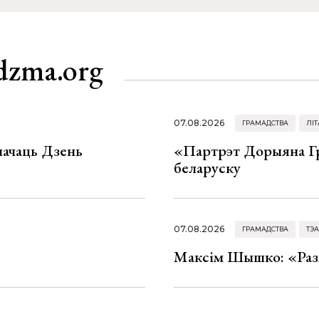
dzma.org
07.08.2026
ГРАМАДСТВА
ЛІТ
значаць Дзень
«Партрэт Дорыяна Гр
беларуску
07.08.2026
ГРАМАДСТВА
ТЭА
Максім Шышко: «Разм