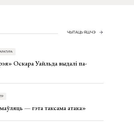
ЧЫТАЦЬ ЯШЧЭ
АРАТУРА
эя» Оскара Уайльда выдалі па-
ТР
аўляць — гэта таксама атака»