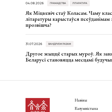
04.08.2026
ГРАМАДСТВА
ЛІТАРАТУРА
Як Міцкевіч стаў Коласам. Чаму клас
літаратуры карыстаўся псеўданімам 
прозвішча?
31.07.2026
ВАНДРУЕМ РАЗАМ
Другое жыццё старых муроў. Як зан
Беларусі становяцца месцамі будучы
Навіны
Калумністыка