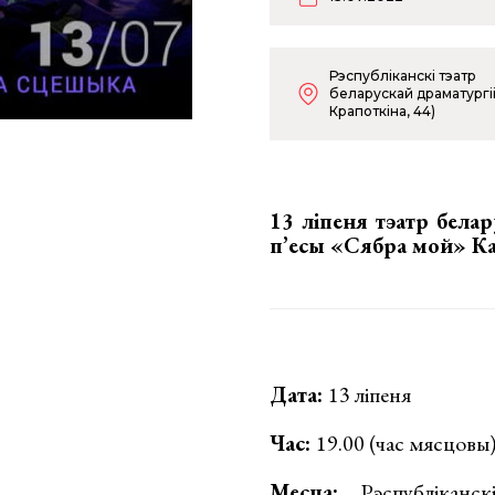
Рэспубліканскі тэатр
беларускай драматургіі
Крапоткіна, 44)
13 ліпеня тэатр бела
п’есы
«Сябра мой» К
Дата:
13 ліпеня
Час:
19.00 (час мясцовы
Месца:
Рэспубліканскі