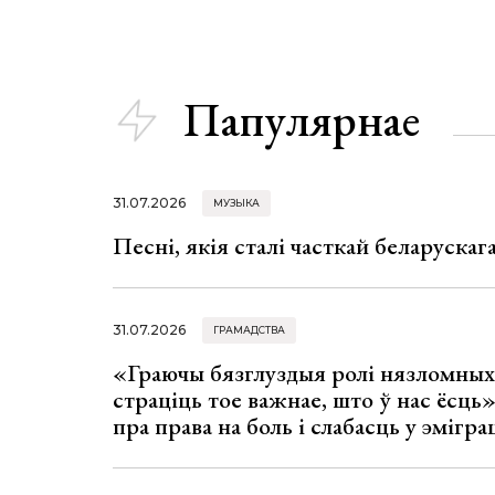
Папулярнае
31.07.2026
МУЗЫКА
Песні, якія сталі часткай беларуска
31.07.2026
ГРАМАДСТВА
«Граючы бязглуздыя ролі нязломны
страціць тое важнае, што ў нас ёсць
пра права на боль і слабасць у эмігра