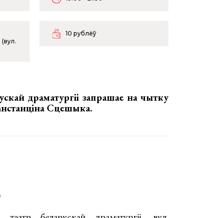
10 рублёў
 (вул.
рускай драматургіі запрашае на чытку
анстанціна Сцешыка
.
)
 тэатр беларускай драматургіі, вул.