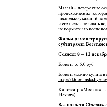
Магвай – невероятно оч
происхождения, который 
несколько указаний по е
и его нельзя поливать во
не кормите его после по
Фильм демонстрирует
субтитрами. Восстано
Сеансы: 8 – 11 декабря
Билеты: от 5.0 руб.
Билеты можно купить в 
http://kinominska.by/mo
Кинотеатр «Москва»: г. 
Немига)
Все новости Cinemasc