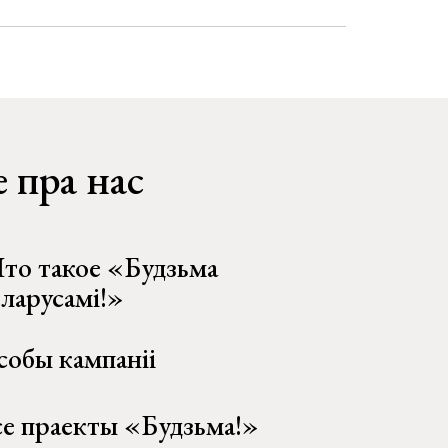
 пра нас
то такое «Будзьма
еларусамі!»
собы кампаніі
се праекты «Будзьма!»