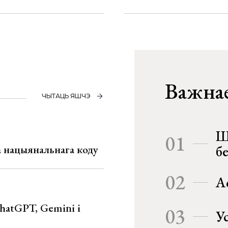
Важнае
ЧЫТАЦЬ ЯШЧЭ
Ш
01
га нацыянальнага коду
б
02
А
hatGPT, Gemini і
03
У