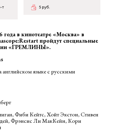
-т
5 руб.
6 года в кинотеатре «Москва» в
ascope:
Restart
пройдут специальные
едии «ГРЕМЛИНЫ»
.
ns
а английском языке с русскими
лберг
ллиган, Фиби Кейтс, Хойт Экстон, Стивен
дей, Фрэнсис Ли МакКейн, Кори
и