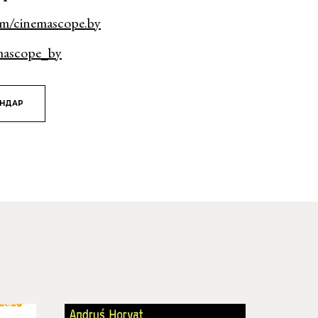
om/cinemascope.by
mascope_by
ЯНДАР