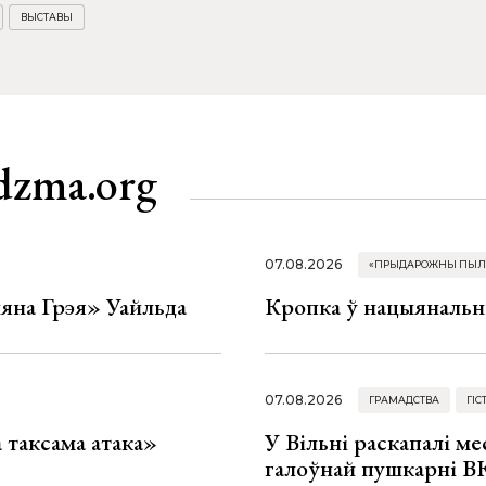
ВЫСТАВЫ
dzma.org
07.08.2026
«ПРЫДАРОЖНЫ ПЫЛ
яна Грэя» Уайльда
Кропка ў нацыянальн
07.08.2026
ГРАМАДСТВА
ГІС
таксама атака»
У Вільні раскапалі мес
галоўнай пушкарні ВК