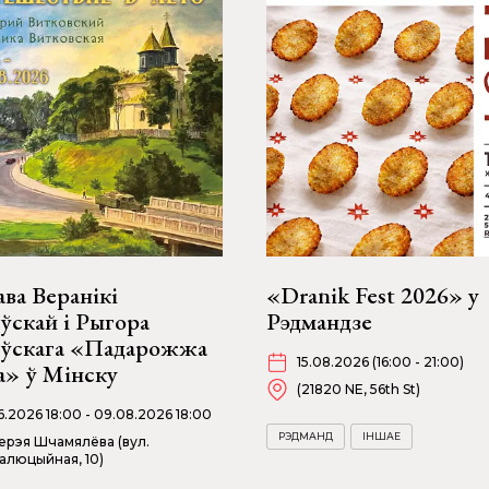
ва Веранікі
«Dranik Fest 2026» у
ўскай і Рыгора
Рэдмандзе
оўскага «Падарожжа
15.08.2026 (16:00 - 21:00)
а» ў Мінску
(21820 NE, 56th St)
06.2026 18:00 - 09.08.2026 18:00
РЭДМАНД
ІНШАЕ
ерэя Шчамялёва (вул.
алюцыйная, 10)