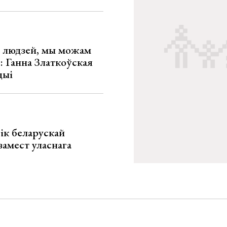
х людзей, мы можам
»: Ганна Златкоўская
цыі
ік беларускай
замест уласнага