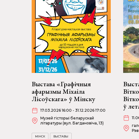
Выстава «Графічныя
Выста
афарызмы Міхаіла
Вітко
Лісоўскага» ў Мінску
Вітк
ў лет
17.03.2026 16:00 - 31.12.2026 17:00
11.
Музей гісторыі беларускай
літаратуры (вул. Багдановіча, 13)
гал
Рэв
МІНСК
ВЫСТАВЫ