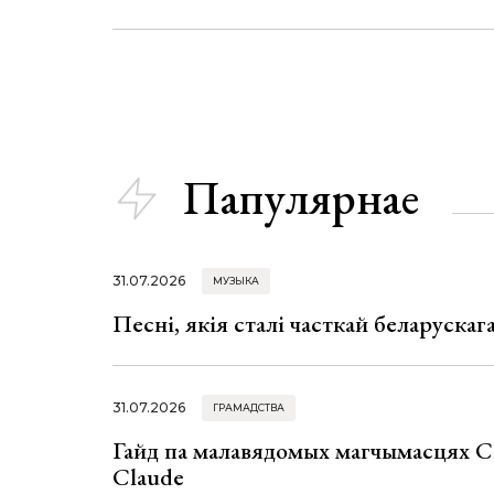
Папулярнае
31.07.2026
МУЗЫКА
Песні, якія сталі часткай беларуска
31.07.2026
ГРАМАДСТВА
Гайд па малавядомых магчымасцях C
Claude