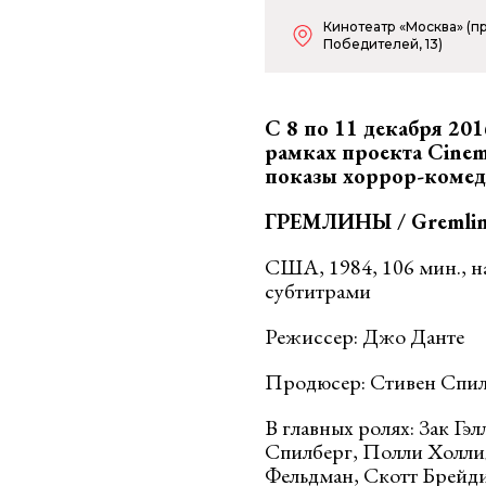
Кинотеатр «Москва» (пр
Победителей, 13)
С 8 по 11 декабря 201
рамках проекта Cinem
показы хоррор-ком
ГРЕМЛИНЫ /
Gremli
США, 1984, 106 мин., н
субтитрами
Режиссер: Джо Данте
Продюсер: Стивен Спи
В главных ролях: Зак Гэ
Спилберг, Полли Холли
Фельдман, Скотт Брейд