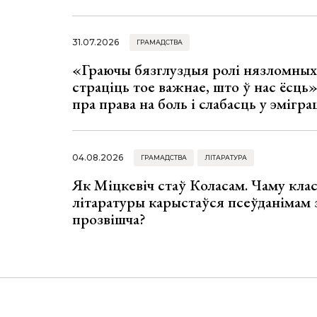
31.07.2026
ГРАМАДСТВА
«Граючы бязглуздыя ролі нязломны
страціць тое важнае, што ў нас ёсць
пра права на боль і слабасць у эмігра
04.08.2026
ГРАМАДСТВА
ЛІТАРАТУРА
Як Міцкевіч стаў Коласам. Чаму клас
літаратуры карыстаўся псеўданімам 
прозвішча?