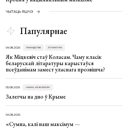
ЧЫТАЦЬ ЯШЧЭ
Папулярнае
04.08.2026
ГРАМАДСТВА
ЛІТАРАТУРА
Як Міцкевіч стаў Коласам. Чаму класік
беларускай літаратуры карыстаўся
псеўданімам замест уласнага прозвішча?
05.08.2026
«МАМА, НЕ ЖУРЫСЯ!»
Залегчы на дно ў Крыме
04.08.2026
«Сумна, калі наш максімум —