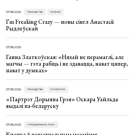
07.08.2026
ГРАМАДСТВА
МУЗЫКА
I’m Freaking Crazy — новы сінгл Анастасіі
Рыдлеўскай
07.08.2026
Ганна Златкоўская: «Няхай не перамаглі, але
магчы — гэта рабіць і не здавацца, нават цяпер,
нават у думках»
07.08.2026
ГРАМАДСТВА
ЛІТАРАТУРА
«Партрэт Дорыяна Грэя» Оскара Уайльда
выдалі па-беларуску
07.08.2026
«ПРЫДАРОЖНЫ ПЫЛ»
Кропка ў нацыянальным мазахізме