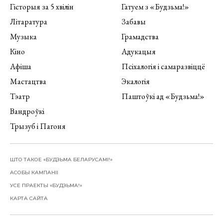
Гісторыя за 5 хвілін
Гатуем з «Будзьма!»
Літаратура
Забавы
Музыка
Грамадства
Кіно
Адукацыя
Афіша
Псіхалогія і самаразвіццё
Мастацтва
Экалогія
Тэатр
Паштоўкі ад «Будзьма!»
Вандроўкі
Трызуб і Пагоня
ШТО ТАКОЕ «БУДЗЬМА БЕЛАРУСАМІ!»
АСОБЫ КАМПАНІІ
УСЕ ПРАЕКТЫ «БУДЗЬМА!»
КАРТА САЙТА