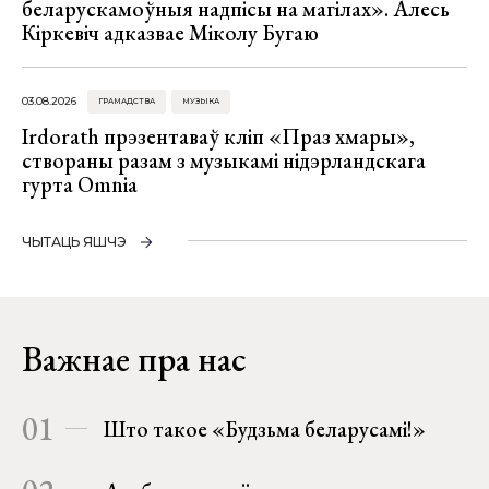
беларускамоўныя надпісы на магілах». Алесь
Кіркевіч адказвае Міколу Бугаю
03.08.2026
ГРАМАДСТВА
МУЗЫКА
Irdorath прэзентаваў кліп «Праз хмары»,
створаны разам з музыкамі нідэрландскага
гурта Omnia
ЧЫТАЦЬ ЯШЧЭ
Важнае пра нас
01
Што такое «Будзьма беларусамі!»