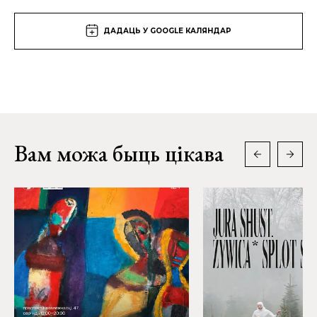
ДАДАЦЬ У GOOGLE КАЛЯНДАР
Вам можа быць цікава