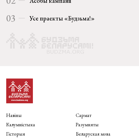
02
Асобы кампаніі
03
Усе праекты «Будзьма!»
Навіны
Сармат
Калумністыка
Разумняты
Гісторыя
Беларуская мова