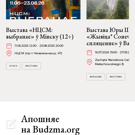
Выстава «НЦСМ:
Выстава Юры Шу
выбранае» ў Мінску (12+)
«Жывіца* Сонечн
спляценне» ў Вар
11.06.2026 12:00 - 23.08.2026 20:00
16.07.2026 19:00 - 27.09.2026
НЦСМ (пр-т Незалежнасці, 47)
Zachęta Narodowa Galeria 
Małachowskiego 3)
МІНСК
ВЫСТАВЫ
ВАРШАВА
ВЫСТАВЫ
Апошняе
на Budzma.org